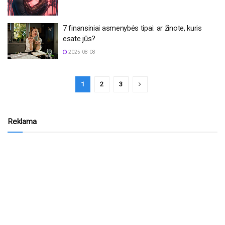
7 finansiniai asmenybės tipai: ar žinote, kuris
esate jūs?
2025-08-08
1
2
3
Reklama