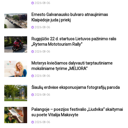
2026-08-06
Ernesto Galvanausko bulvaro atnaujinimas
Klaipėdoje juda į priekį
2026-08-06
Rugpjūčio 22 d. startuos Lietuvos pažinimo ralis
„Ryterna Mototourism Rally“
2026-08-06
Moterys kviečiamos dalyvauti tarptautiniame
moksliniame tyrime „MELIORA“
2026-08-06
Šiaulių erdvėse eksponuojama fotografijų paroda
2026-08-06
Palangoje – poezijos festivalio „Liudvika“ skaitymai
su poete Vitalija Maksvyte
2026-08-06