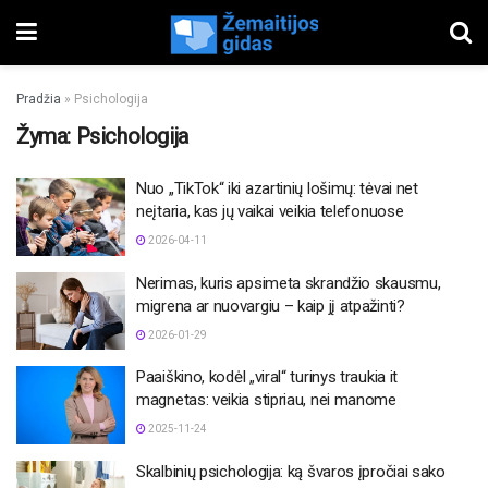
Pradžia
»
Psichologija
Žyma:
Psichologija
Nuo „TikTok“ iki azartinių lošimų: tėvai net
neįtaria, kas jų vaikai veikia telefonuose
2026-04-11
Nerimas, kuris apsimeta skrandžio skausmu,
migrena ar nuovargiu – kaip jį atpažinti?
2026-01-29
Paaiškino, kodėl „viral“ turinys traukia it
magnetas: veikia stipriau, nei manome
2025-11-24
Skalbinių psichologija: ką švaros įpročiai sako