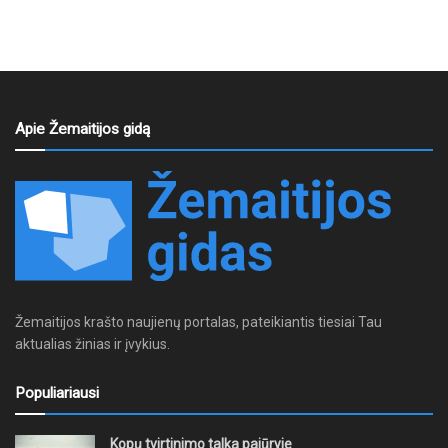
Apie Žemaitijos gidą
Žemaitijos krašto naujienų portalas, pateikiantis tiesiai Tau
aktualias žinias ir įvykius.
Populiariausi
Kopų tvirtinimo talka pajūryje