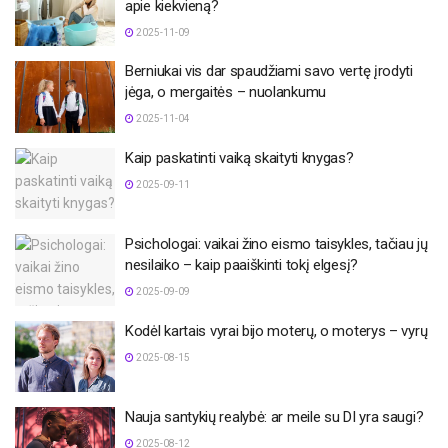
apie kiekvieną?
2025-11-09
Berniukai vis dar spaudžiami savo vertę įrodyti
jėga, o mergaitės – nuolankumu
2025-11-04
Kaip paskatinti vaiką skaityti knygas?
2025-09-11
Psichologai: vaikai žino eismo taisykles, tačiau jų
nesilaiko – kaip paaiškinti tokį elgesį?
2025-09-09
Kodėl kartais vyrai bijo moterų, o moterys – vyrų
2025-08-15
Nauja santykių realybė: ar meile su DI yra saugi?
2025-08-12