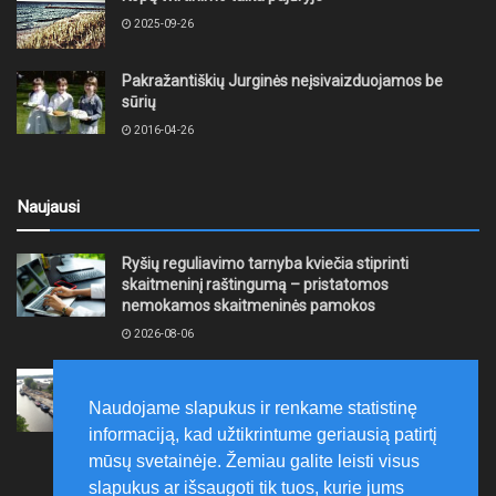
2025-09-26
Pakražantiškių Jurginės neįsivaizduojamos be
sūrių
2016-04-26
Naujausi
Ryšių reguliavimo tarnyba kviečia stiprinti
skaitmeninį raštingumą – pristatomos
nemokamos skaitmeninės pamokos
2026-08-06
Ernesto Galvanausko bulvaro atnaujinimas
Klaipėdoje juda į priekį
Naudojame slapukus ir renkame statistinę
2026-08-06
informaciją, kad užtikrintume geriausią patirtį
mūsų svetainėje. Žemiau galite leisti visus
slapukus ar išsaugoti tik tuos, kurie jums