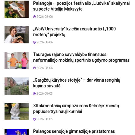
Palangoje – poezijos festivalio „Liudvika“ skaitymai
su poete Vitalija Maksvyte
2026-08-06
„WoW University“ kviečia registruotis į „1000
moterų“ projektą
2026-08-06
Tauragės rajono savivaldybė finansuos
neformaliojo mokinių sportinio ugdymo programas
2026-08-06
„Gargždų kūrybos stotyje“ – dar viena renginių
kupina savaitė
2026-08-05
XII akmentašių simpoziumas Kelmėje: miestą
papuošė trys nauji kūriniai
2026-08-05
Palangos senojoje gimnazijoje pristatomas