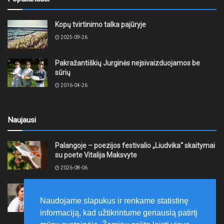
Kopų tvirtinimo talka pajūryje
2025-09-26
Pakražantiškių Jurginės neįsivaizduojamos be
sūrių
2016-04-26
Naujausi
Palangoje – poezijos festivalio „Liudvika“ skaitymai
su poete Vitalija Maksvyte
2026-08-06
„WoW University“ kviečia registruotis į „1000
moterų“ projektą
Naudojame slapukus ir renkame statistinę
2026-08-06
informaciją, kad užtikrintume geriausią patirtį