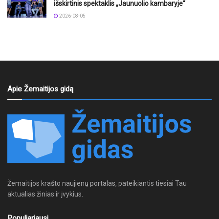
išskirtinis spektaklis „Jaunuolio kambaryje“
2026-08-05
Apie Žemaitijos gidą
Žemaitijos krašto naujienų portalas, pateikiantis tiesiai Tau
aktualias žinias ir įvykius.
Populiariausi