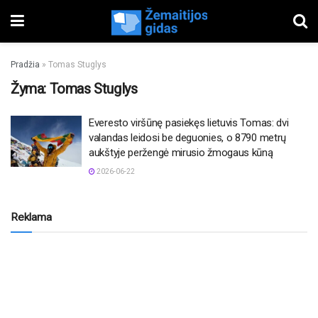
Pradžia
»
Tomas Stuglys
Žyma:
Tomas Stuglys
Everesto viršūnę pasiekęs lietuvis Tomas: dvi
valandas leidosi be deguonies, o 8790 metrų
aukštyje peržengė mirusio žmogaus kūną
2026-06-22
Reklama