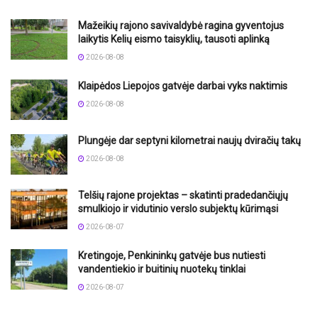
Mažeikių rajono savivaldybė ragina gyventojus
laikytis Kelių eismo taisyklių, tausoti aplinką
2026-08-08
Klaipėdos Liepojos gatvėje darbai vyks naktimis
2026-08-08
Plungėje dar septyni kilometrai naujų dviračių takų
2026-08-08
Telšių rajone projektas – skatinti pradedančiųjų
smulkiojo ir vidutinio verslo subjektų kūrimąsi
2026-08-07
Kretingoje, Penkininkų gatvėje bus nutiesti
vandentiekio ir buitinių nuotekų tinklai
2026-08-07