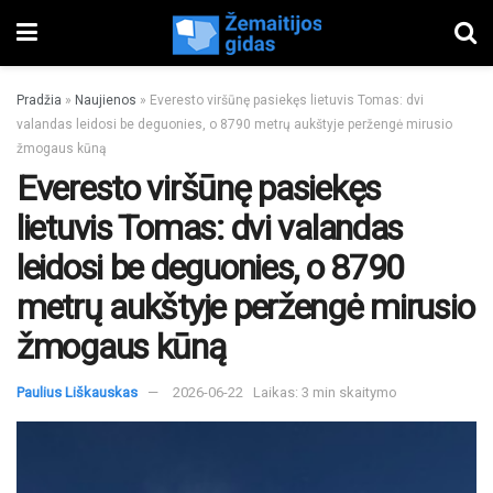
Pradžia
»
Naujienos
»
Everesto viršūnę pasiekęs lietuvis Tomas: dvi
valandas leidosi be deguonies, o 8790 metrų aukštyje peržengė mirusio
žmogaus kūną
Everesto viršūnę pasiekęs
lietuvis Tomas: dvi valandas
leidosi be deguonies, o 8790
metrų aukštyje peržengė mirusio
žmogaus kūną
Paulius Liškauskas
2026-06-22
Laikas: 3 min skaitymo