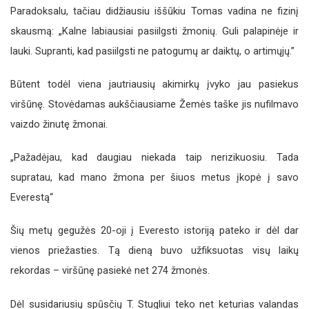
Paradoksalu, tačiau didžiausiu iššūkiu Tomas vadina ne fizinį
skausmą: „Kalne labiausiai pasiilgsti žmonių. Guli palapinėje ir
lauki. Supranti, kad pasiilgsti ne patogumų ar daiktų, o artimųjų.”
Būtent todėl viena jautriausių akimirkų įvyko jau pasiekus
viršūnę. Stovėdamas aukščiausiame Žemės taške jis nufilmavo
vaizdo žinutę žmonai.
„Pažadėjau, kad daugiau niekada taip nerizikuosiu. Tada
supratau, kad mano žmona per šiuos metus įkopė į savo
Everestą“
Šių metų gegužės 20-oji į Everesto istoriją pateko ir dėl dar
vienos priežasties. Tą dieną buvo užfiksuotas visų laikų
rekordas – viršūnę pasiekė net 274 žmonės.
Dėl susidariusių spūsčių T. Stugliui teko net keturias valandas