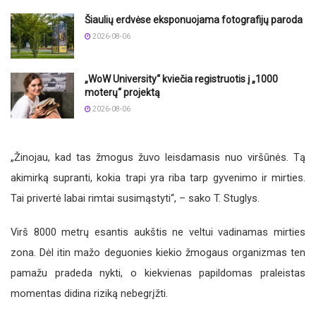
Šiaulių erdvėse eksponuojama fotografijų paroda
2026-08-06
„WoW University“ kviečia registruotis į „1000
moterų“ projektą
2026-08-06
„Žinojau, kad tas žmogus žuvo leisdamasis nuo viršūnės. Tą
akimirką supranti, kokia trapi yra riba tarp gyvenimo ir mirties.
Tai privertė labai rimtai susimąstyti“, – sako T. Stuglys.
Virš 8000 metrų esantis aukštis ne veltui vadinamas mirties
zona. Dėl itin mažo deguonies kiekio žmogaus organizmas ten
pamažu pradeda nykti, o kiekvienas papildomas praleistas
momentas didina riziką nebegrįžti.