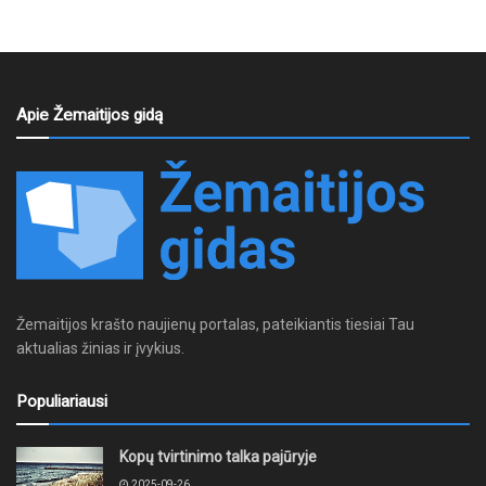
Apie Žemaitijos gidą
Žemaitijos krašto naujienų portalas, pateikiantis tiesiai Tau
aktualias žinias ir įvykius.
Populiariausi
Kopų tvirtinimo talka pajūryje
2025-09-26