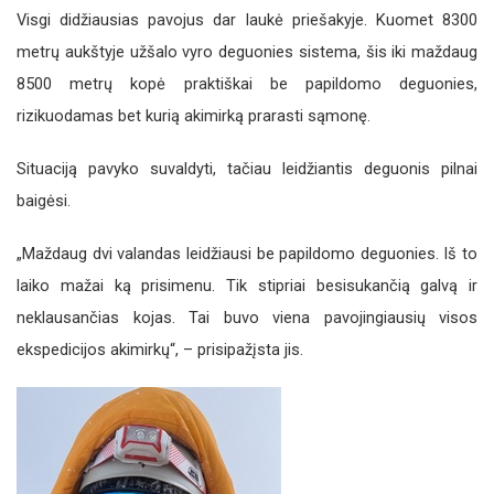
Visgi didžiausias pavojus dar laukė priešakyje. Kuomet 8300
metrų aukštyje užšalo vyro deguonies sistema, šis iki maždaug
8500 metrų kopė praktiškai be papildomo deguonies,
rizikuodamas bet kurią akimirką prarasti sąmonę.
Situaciją pavyko suvaldyti, tačiau leidžiantis deguonis pilnai
baigėsi.
„Maždaug dvi valandas leidžiausi be papildomo deguonies. Iš to
laiko mažai ką prisimenu. Tik stipriai besisukančią galvą ir
neklausančias kojas. Tai buvo viena pavojingiausių visos
ekspedicijos akimirkų“, – prisipažįsta jis.