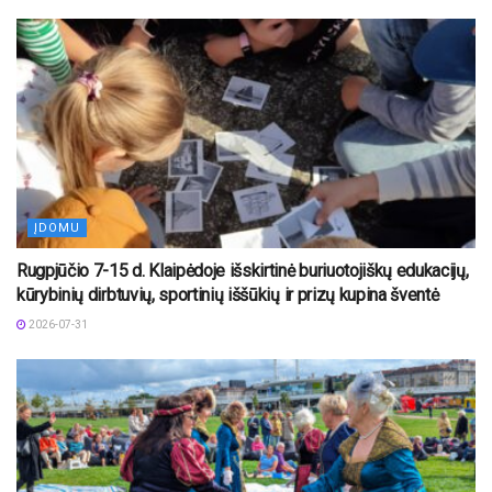
ĮDOMU
Rugpjūčio 7-15 d. Klaipėdoje išskirtinė buriuotojiškų edukacijų,
kūrybinių dirbtuvių, sportinių iššūkių ir prizų kupina šventė
2026-07-31