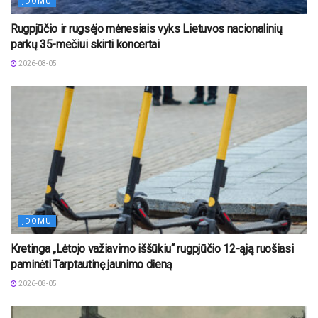
ĮDOMU
Rugpjūčio ir rugsėjo mėnesiais vyks Lietuvos nacionalinių
parkų 35-mečiui skirti koncertai
2026-08-05
ĮDOMU
Kretinga „Lėtojo važiavimo iššūkiu“ rugpjūčio 12-ąją ruošiasi
paminėti Tarptautinę jaunimo dieną
2026-08-05