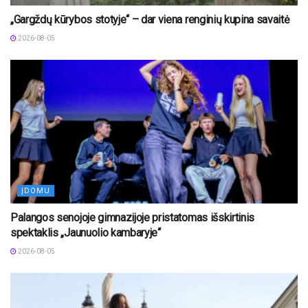
„Gargždų kūrybos stotyje“ – dar viena renginių kupina savaitė
2026-08-05
ĮDOMU
Palangos senojoje gimnazijoje pristatomas išskirtinis
spektaklis „Jaunuolio kambaryje“
2026-08-05