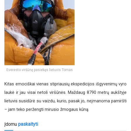
Everesto viršūnę pasiekęs lietuvis Tomas
Kitas emociškai vienas stipriausių ekspedicijos išgyvenimų vyro
laukė ir jau visai netoli viršūnės. Maždaug 8790 metrų aukštyje
lietuvis susidūrė su vaizdu, kurio, pasak jo, neįmanoma pamiršti
– jam teko peržengti mirusio žmogaus kūną.
Įdomu
paskaityti