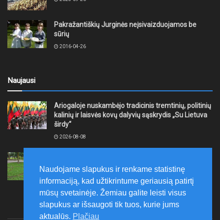
Pakražantiškių Jurginės neįsivaizduojamos be
sūrių
2016-04-26
Naujausi
Ariogaloje nuskambėjo tradicinis tremtinių, politinių
kalinių ir laisvės kovų dalyvių sąskrydis „Su Lietuva
širdy“
2026-08-08
Mažeikių rajono savivaldybė ragina gyventojus
laikytis Kelių eismo taisyklių, tausoti aplinką
Naudojame slapukus ir renkame statistinę
2026-08-08
informaciją, kad užtikrintume geriausią patirtį
mūsų svetainėje. Žemiau galite leisti visus
slapukus ar išsaugoti tik tuos, kurie jums
aktualūs.
Plačiau