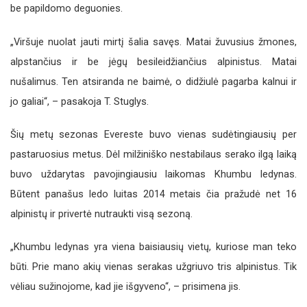
be papildomo deguonies.
„Viršuje nuolat jauti mirtį šalia savęs. Matai žuvusius žmones,
alpstančius ir be jėgų besileidžiančius alpinistus. Matai
nušalimus. Ten atsiranda ne baimė, o didžiulė pagarba kalnui ir
jo galiai“, – pasakoja T. Stuglys.
Šių metų sezonas Evereste buvo vienas sudėtingiausių per
pastaruosius metus. Dėl milžiniško nestabilaus serako ilgą laiką
buvo uždarytas pavojingiausiu laikomas Khumbu ledynas.
Būtent panašus ledo luitas 2014 metais čia pražudė net 16
alpinistų ir privertė nutraukti visą sezoną.
„Khumbu ledynas yra viena baisiausių vietų, kuriose man teko
būti. Prie mano akių vienas serakas užgriuvo tris alpinistus. Tik
vėliau sužinojome, kad jie išgyveno“, – prisimena jis.