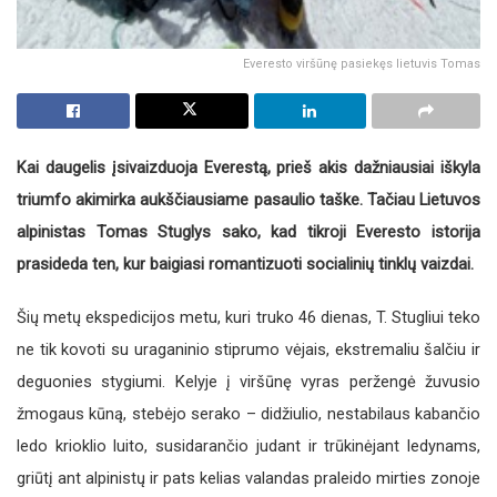
Everesto viršūnę pasiekęs lietuvis Tomas
Kai daugelis įsivaizduoja Everestą, prieš akis dažniausiai iškyla
triumfo akimirka aukščiausiame pasaulio taške. Tačiau Lietuvos
alpinistas Tomas Stuglys sako, kad tikroji Everesto istorija
prasideda ten, kur baigiasi romantizuoti socialinių tinklų vaizdai.
Šių metų ekspedicijos metu, kuri truko 46 dienas, T. Stugliui teko
ne tik kovoti su uraganinio stiprumo vėjais, ekstremaliu šalčiu ir
deguonies stygiumi. Kelyje į viršūnę vyras peržengė žuvusio
žmogaus kūną, stebėjo serako – didžiulio, nestabilaus kabančio
ledo krioklio luito, susidarančio judant ir trūkinėjant ledynams,
griūtį ant alpinistų ir pats kelias valandas praleido mirties zonoje