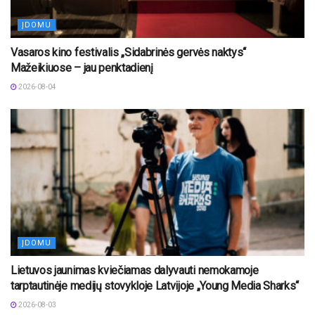
ĮDOMU
Vasaros kino festivalis „Sidabrinės gervės naktys“
Mažeikiuose – jau penktadienį
2026-08-04
ĮDOMU
Lietuvos jaunimas kviečiamas dalyvauti nemokamoje
tarptautinėje medijų stovykloje Latvijoje „Young Media Sharks“
2026-08-03