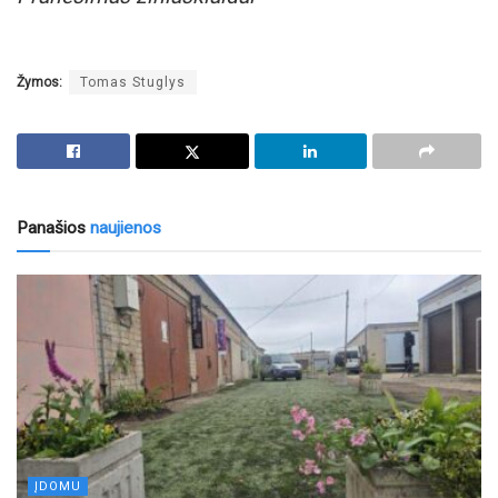
Žymos:
Tomas Stuglys
Panašios
naujienos
ĮDOMU