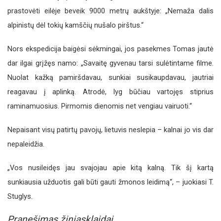
prastovėti eilėje beveik 9000 metrų aukštyje: „Nemaža dalis
alpinistų dėl tokių kamščių nušalo pirštus.“
Nors ekspedicija baigėsi sėkmingai, jos pasekmes Tomas jautė
dar ilgai grįžęs namo: „Savaitę gyvenau tarsi sulėtintame filme.
Nuolat kažką pamiršdavau, sunkiai susikaupdavau, jautriai
reagavau į aplinką. Atrodė, lyg būčiau vartojęs stiprius
raminamuosius. Pirmomis dienomis net vengiau vairuoti.“
Nepaisant visų patirtų pavojų, lietuvis neslepia – kalnai jo vis dar
nepaleidžia.
„Vos nusileidęs jau svajojau apie kitą kalną. Tik šį kartą
sunkiausia užduotis gali būti gauti žmonos leidimą“, – juokiasi T.
Stuglys.
Pranešimas žiniasklaidai