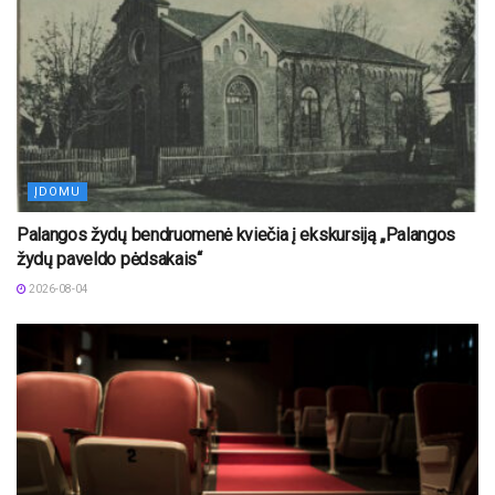
ĮDOMU
Palangos žydų bendruomenė kviečia į ekskursiją „Palangos
žydų paveldo pėdsakais“
2026-08-04