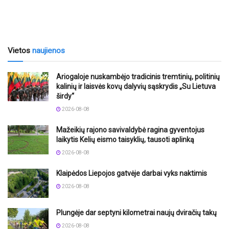
Vietos
naujienos
Ariogaloje nuskambėjo tradicinis tremtinių, politinių
kalinių ir laisvės kovų dalyvių sąskrydis „Su Lietuva
širdy“
2026-08-08
Mažeikių rajono savivaldybė ragina gyventojus
laikytis Kelių eismo taisyklių, tausoti aplinką
2026-08-08
Klaipėdos Liepojos gatvėje darbai vyks naktimis
2026-08-08
Plungėje dar septyni kilometrai naujų dviračių takų
2026-08-08