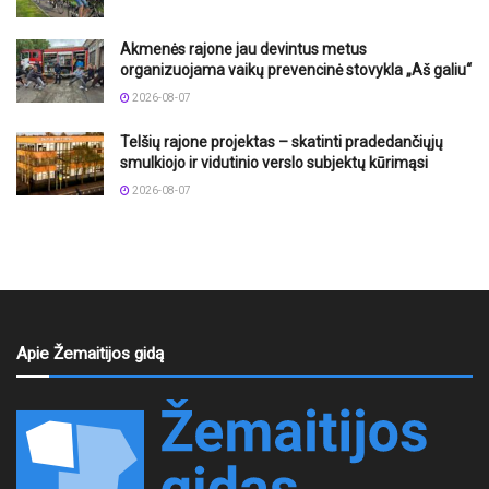
Akmenės rajone jau devintus metus
organizuojama vaikų prevencinė stovykla „Aš galiu“
2026-08-07
Telšių rajone projektas – skatinti pradedančiųjų
smulkiojo ir vidutinio verslo subjektų kūrimąsi
2026-08-07
Apie Žemaitijos gidą