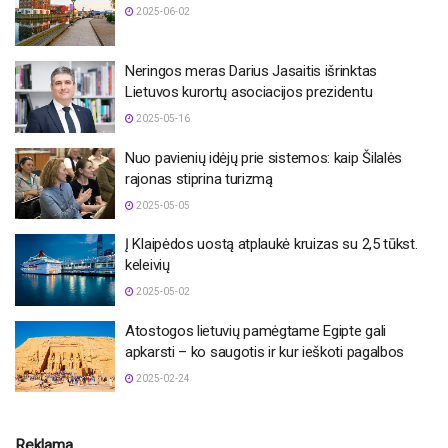
2025-06-02
Neringos meras Darius Jasaitis išrinktas
Lietuvos kurortų asociacijos prezidentu
2025-05-16
Nuo pavienių idėjų prie sistemos: kaip Šilalės
rajonas stiprina turizmą
2025-05-05
Į Klaipėdos uostą atplaukė kruizas su 2,5 tūkst.
keleivių
2025-05-02
Atostogos lietuvių pamėgtame Egipte gali
apkarsti – ko saugotis ir kur ieškoti pagalbos
2025-02-24
Reklama