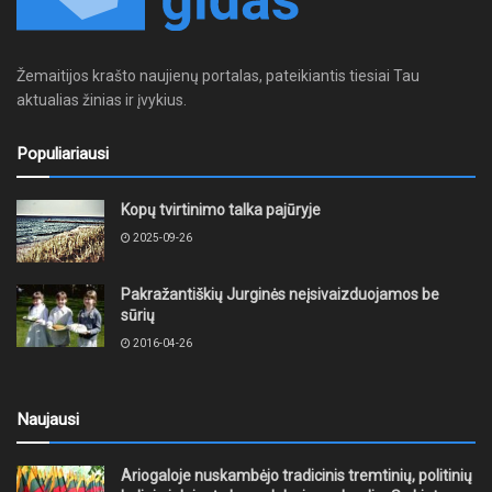
Žemaitijos krašto naujienų portalas, pateikiantis tiesiai Tau
aktualias žinias ir įvykius.
Populiariausi
Kopų tvirtinimo talka pajūryje
2025-09-26
Pakražantiškių Jurginės neįsivaizduojamos be
sūrių
2016-04-26
Naujausi
Ariogaloje nuskambėjo tradicinis tremtinių, politinių