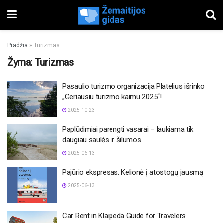
Pradžia
»
Turizmas
Žyma:
Turizmas
Pasaulio turizmo organizacija Platelius išrinko
„Geriausiu turizmo kaimu 2025“!
2025-10-23
Paplūdimiai parengti vasarai – laukiama tik
daugiau saulės ir šilumos
2025-06-13
Pajūrio ekspresas. Kelionė į atostogų jausmą
2025-06-13
Car Rent in Klaipeda Guide for Travelers