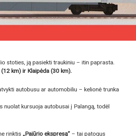
 stoties, ją pasiekti traukiniu – itin paprasta.
 (12 km) ir Klaipėda (30 km).
tvykti autobusu ar automobiliu – kelionė trunka
es nuolat kursuoja autobusai į Palangą, todėl
e rinktis
„Pajūrio ekspresą“
– tai patogus