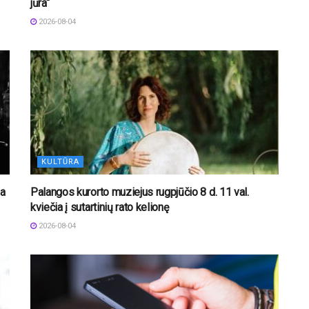
jūra“
2026-08-04
KULTŪRA
ba
Palangos kurorto muziejus rugpjūčio 8 d. 11 val.
kviečia į sutartinių rato kelionę
2026-08-04