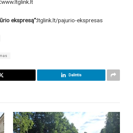
:
www.ltglink.lt
ūrio ekspresą“:
ltglink.lt/pajurio-ekspresas
zmas
Dalintis