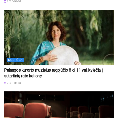
2026-08-04
KULTŪRA
Palangos kurorto muziejus rugpjūčio 8 d. 11 val. kviečia į
sutartinių rato kelionę
2026-08-04