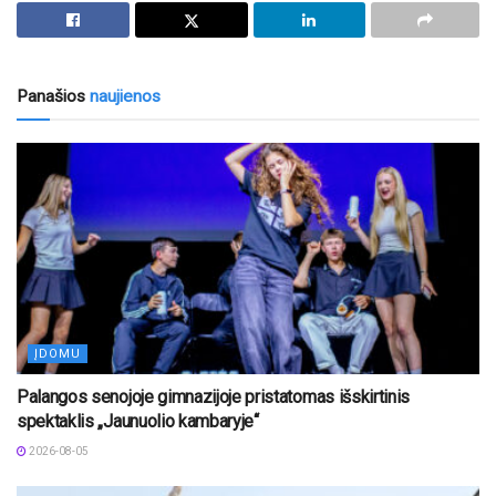
Panašios
naujienos
ĮDOMU
Palangos senojoje gimnazijoje pristatomas išskirtinis
spektaklis „Jaunuolio kambaryje“
2026-08-05