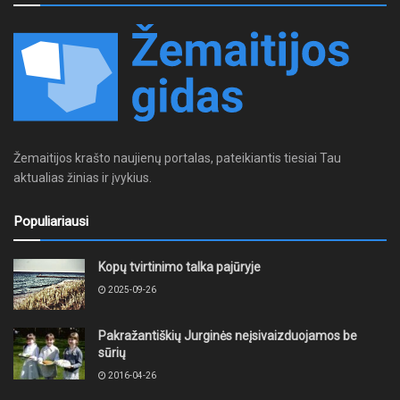
Žemaitijos krašto naujienų portalas, pateikiantis tiesiai Tau
aktualias žinias ir įvykius.
Populiariausi
Kopų tvirtinimo talka pajūryje
2025-09-26
Pakražantiškių Jurginės neįsivaizduojamos be
sūrių
2016-04-26