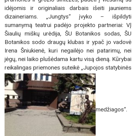
idėjomis ir originaliais darbais išeiti jauniems
dizaineriams. „Jungtys“ įvyko – išpildyti
sumanymą teatrui padėjo projekto partneriai: VĮ
Šiaulių miškų urėdija, ŠU Botanikos sodas, ŠU
Botanikos sodo draugų klubas ir ypač jo vadovė
Irena Šniukienė, kuri negailėjo nei patarimų, nei
jėgų, nei laiko plušėdama kartu visą dieną. Kūrybai
reikalingas priemones suteikė „Jupojos statybinės
medžiagos“.