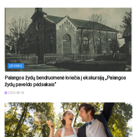
ĮDOMU
Palangos žydų bendruomenė kviečia į ekskursiją „Palangos
žydų paveldo pėdsakais“
2026-08-04