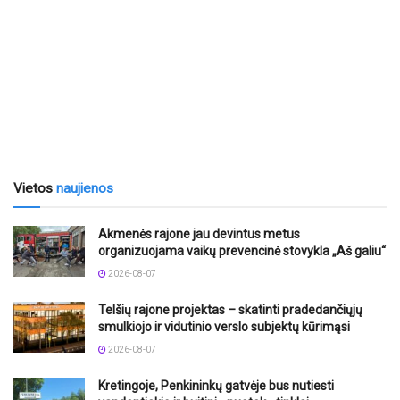
Vietos
naujienos
Akmenės rajone jau devintus metus
organizuojama vaikų prevencinė stovykla „Aš galiu“
2026-08-07
Telšių rajone projektas – skatinti pradedančiųjų
smulkiojo ir vidutinio verslo subjektų kūrimąsi
2026-08-07
Kretingoje, Penkininkų gatvėje bus nutiesti