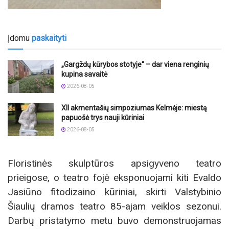
Įdomu
paskaityti
„Gargždų kūrybos stotyje“ – dar viena renginių
kupina savaitė
2026-08-05
XII akmentašių simpoziumas Kelmėje: miestą
papuošė trys nauji kūriniai
2026-08-05
Floristinės skulptūros apsigyveno teatro
prieigose, o teatro fojė eksponuojami kiti Evaldo
Jasiūno fitodizaino kūriniai, skirti Valstybinio
Šiaulių dramos teatro 85-ajam veiklos sezonui.
Darbų pristatymo metu buvo demonstruojamas