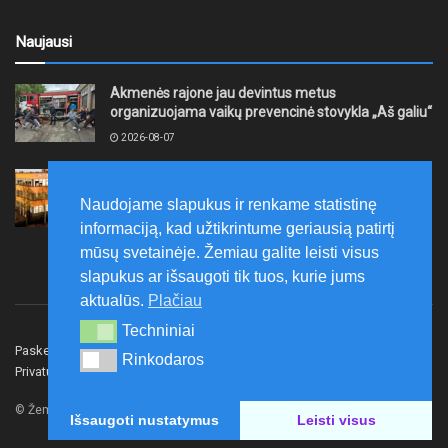
Naujausi
Akmenės rajone jau devintus metus
organizuojama vaikų prevencinė stovykla „Aš galiu“
2026-08-07
Telšių rajone projektas – skatinti pradedančiųjų
smulkiojo ir vidutinio verslo subjektų kūrimąsi
Naudojame slapukus ir renkame statistinę
2026-08-07
informaciją, kad užtikrintume geriausią patirtį
mūsų svetainėje. Žemiau galite leisti visus
slapukus ar išsaugoti tik tuos, kurie jums
aktualūs.
Plačiau
Techniniai
Techniniai
Paskelbk naujieną
Rašyti redakcijai
Reklama
Rinkodaros
Rinkodaros
Privatumo politika
Susisiekite
© Žemaitijos gidas.
Išsaugoti nustatymus
Leisti visus