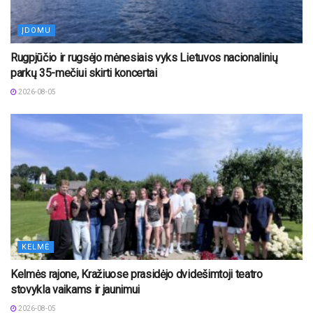
ĮDOMU
Rugpjūčio ir rugsėjo mėnesiais vyks Lietuvos nacionalinių
parkų 35-mečiui skirti koncertai
2026-08-05
KELMĖ
Kelmės rajone, Kražiuose prasidėjo dvidešimtoji teatro
stovykla vaikams ir jaunimui
2026-08-05