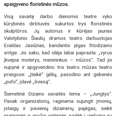
apsigyveno floristinės mūzos.
Visą savaitę darbo dienomis teatre vyko
kūrybinės dirbtuvės: sukurtos trys floristinės
skulptūros. Jų autorius ir kūrėjas jaunas
Valstybinio Šiaulių dramos teatro darbuotojas
Evaldas Jasiūnas, bandantis jėgas fitodizaino
srityje. Jis sako, kad idėja labai paprasta: „vyrus
įkvepia moterys, menininkus – mūzos“. Tad jis
nupynė ir apgyvendino tris teatro mūzas teatro
prieigose: „įteikė“ gėlių, pasodino ant gebenės
„pufo“, įdavė „šviesą“.
Šiemetinė Dizaino savaitės tema – „Jungtys“.
Pasak organizatorių, raginama sujungti įmonių,
įstaigų ir pavienių dizainerių pajėgas, siekti
pramonės ir grožio sintezės, padėti į viešumą su