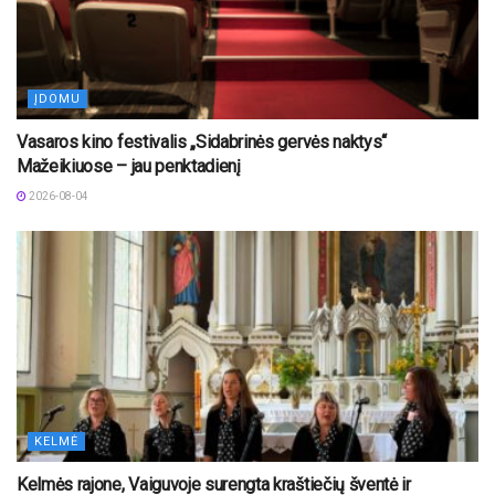
ĮDOMU
Vasaros kino festivalis „Sidabrinės gervės naktys“
Mažeikiuose – jau penktadienį
2026-08-04
KELMĖ
Kelmės rajone, Vaiguvoje surengta kraštiečių šventė ir