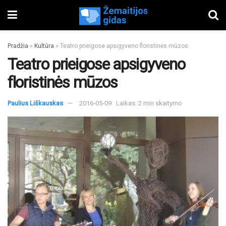
Pradžia
»
Kultūra
»
Teatro prieigose apsigyveno floristinės mūzos
Teatro prieigose apsigyveno
floristinės mūzos
Paulius Liškauskas
2016-05-09
Laikas: 2 min skaitymo