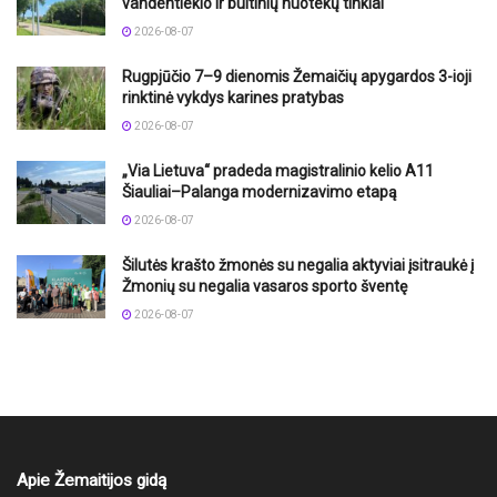
vandentiekio ir buitinių nuotekų tinklai
2026-08-07
Rugpjūčio 7–9 dienomis Žemaičių apygardos 3-ioji
rinktinė vykdys karines pratybas
2026-08-07
„Via Lietuva“ pradeda magistralinio kelio A11
Šiauliai–Palanga modernizavimo etapą
2026-08-07
Šilutės krašto žmonės su negalia aktyviai įsitraukė į
Žmonių su negalia vasaros sporto šventę
2026-08-07
Apie Žemaitijos gidą