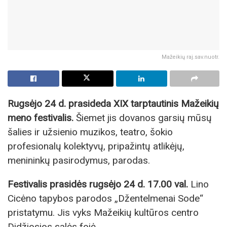
Mažeikių raj.sav.nuotr.
Rugsėjo 24 d. prasideda XIX tarptautinis Mažeikių
meno festivalis.
Šiemet jis dovanos garsių mūsų
šalies ir užsienio muzikos, teatro, šokio
profesionalų kolektyvų, pripažintų atlikėjų,
menininkų pasirodymus, parodas.
Festivalis prasidės rugsėjo 24 d. 17.00 val.
Lino
Cicėno tapybos parodos „Džentelmenai Sode“
pristatymu. Jis vyks Mažeikių kultūros centro
Didžiosios salės fojė.