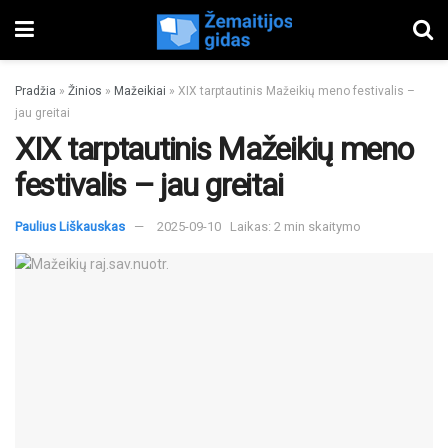
Pradžia
»
Žinios
»
Mažeikiai
»
XIX tarptautinis Mažeikių meno festivalis –
jau greitai
XIX tarptautinis Mažeikių meno
festivalis – jau greitai
Paulius Liškauskas
2025-09-10
Laikas: 2 min skaitymo