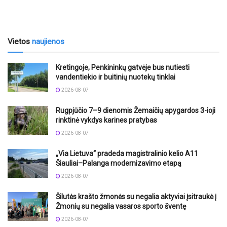
Vietos
naujienos
Kretingoje, Penkininkų gatvėje bus nutiesti
vandentiekio ir buitinių nuotekų tinklai
2026-08-07
Rugpjūčio 7–9 dienomis Žemaičių apygardos 3-ioji
rinktinė vykdys karines pratybas
2026-08-07
„Via Lietuva“ pradeda magistralinio kelio A11
Šiauliai–Palanga modernizavimo etapą
2026-08-07
Šilutės krašto žmonės su negalia aktyviai įsitraukė į
Žmonių su negalia vasaros sporto šventę
2026-08-07