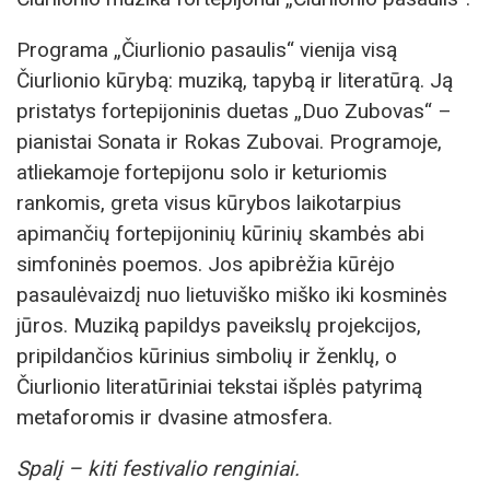
Programa „Čiurlionio pasaulis“ vienija visą
Čiurlionio kūrybą: muziką, tapybą ir literatūrą. Ją
pristatys fortepijoninis duetas „Duo Zubovas“ –
pianistai Sonata ir Rokas Zubovai. Programoje,
atliekamoje fortepijonu solo ir keturiomis
rankomis, greta visus kūrybos laikotarpius
apimančių fortepijoninių kūrinių skambės abi
simfoninės poemos. Jos apibrėžia kūrėjo
pasaulėvaizdį nuo lietuviško miško iki kosminės
jūros. Muziką papildys paveikslų projekcijos,
pripildančios kūrinius simbolių ir ženklų, o
Čiurlionio literatūriniai tekstai išplės patyrimą
metaforomis ir dvasine atmosfera.
Spalį – kiti festivalio renginiai.