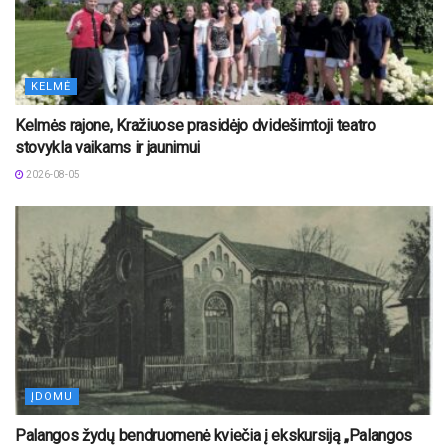
KELMĖ
Kelmės rajone, Kražiuose prasidėjo dvidešimtoji teatro
stovykla vaikams ir jaunimui
2026-08-05
ĮDOMU
Palangos žydų bendruomenė kviečia į ekskursiją „Palangos