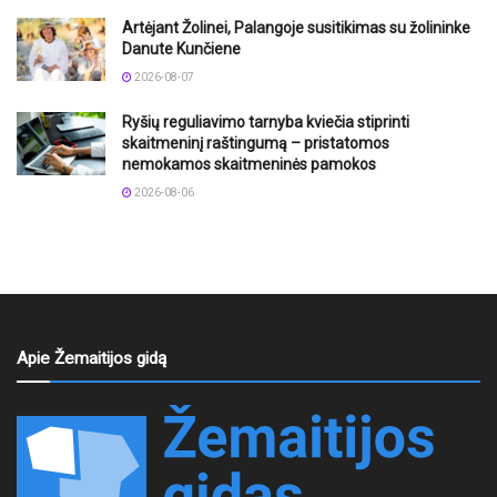
Artėjant Žolinei, Palangoje susitikimas su žolininke
Danute Kunčiene
2026-08-07
Ryšių reguliavimo tarnyba kviečia stiprinti
skaitmeninį raštingumą – pristatomos
nemokamos skaitmeninės pamokos
2026-08-06
Apie Žemaitijos gidą