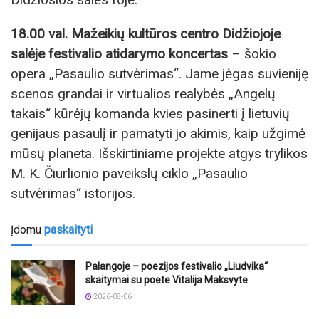
18.00 val. Mažeikių kultūros centro Didžiojoje
salėje festivalio atidarymo koncertas
– šokio
opera „Pasaulio sutvėrimas“. Jame jėgas suvieniję
scenos grandai ir virtualios realybės „Angelų
takais“ kūrėjų komanda kvies pasinerti į lietuvių
genijaus pasaulį ir pamatyti jo akimis, kaip užgimė
mūsų planeta. Išskirtiniame projekte atgys trylikos
M. K. Čiurlionio paveikslų ciklo „Pasaulio
sutvėrimas“ istorijos.
Įdomu
paskaityti
Palangoje – poezijos festivalio „Liudvika“
skaitymai su poete Vitalija Maksvyte
2026-08-06