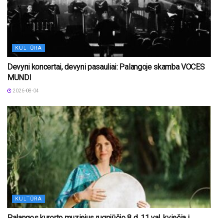
KULTŪRA
Devyni koncertai, devyni pasauliai: Palangoje skamba VOCES
MUNDI
2026-08-04
KULTŪRA
Palangos kurorto muziejus rugpjūčio 8 d. 11 val. kviečia į