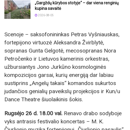
„Gargždų kūrybos stotyje“ – dar viena renginių
kupina savaitė
2026-08-05
Scenoje – saksofonininkas Petras Vyšniauskas,
fortepijono virtuozė Aleksandra Žvirblytė,
sopranas Gunta Gelgotė, mecosopranas Nora
Petročenko ir Lietuvos kamerinis orkestras,
užbursiantys Jono Jurkūno kosmologinės
kompozicijos garsai, kurių energiją dar labiau
sustiprins „Angelų takais“ komandos sukurtos
judančios genialių paveikslų projekcijos ir Kun/u
Dance Theatre šiuolaikinis šokis.
Rugsėjo 26 d. 18.00 val.
Renavo drabo sodyboje
vyks antrasis festivalio koncertas – M. K.
Čiurlionio muzika fortepijonui „Čiurlionio pasaulis“.