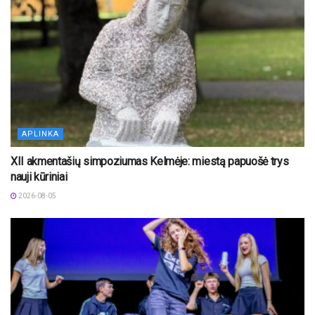
APLINKA
XII akmentašių simpoziumas Kelmėje: miestą papuošė trys
nauji kūriniai
2026-08-05