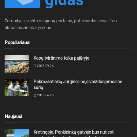
Žemaitijos krašto naujienų portalas, pateikiantis tiesiai Tau
aktualias žinias ir įvykius.
Populiariausi
Kopų tvirtinimo talka pajūryje
2025-09-26
Pakražantiškių Jurginės neįsivaizduojamos be
sūrių
2016-04-26
Naujausi
Kretingoje, Penkininkų gatvėje bus nutiesti