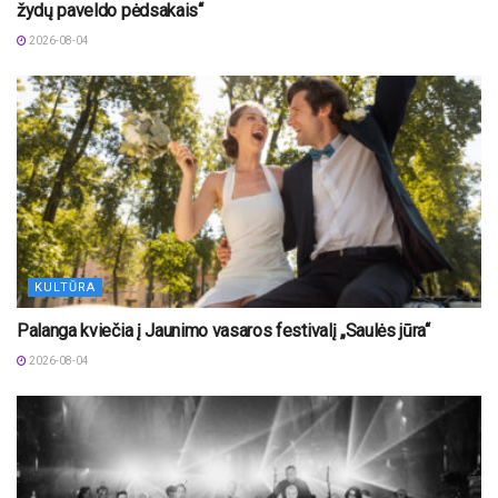
žydų paveldo pėdsakais“
2026-08-04
KULTŪRA
Palanga kviečia į Jaunimo vasaros festivalį „Saulės jūra“
2026-08-04