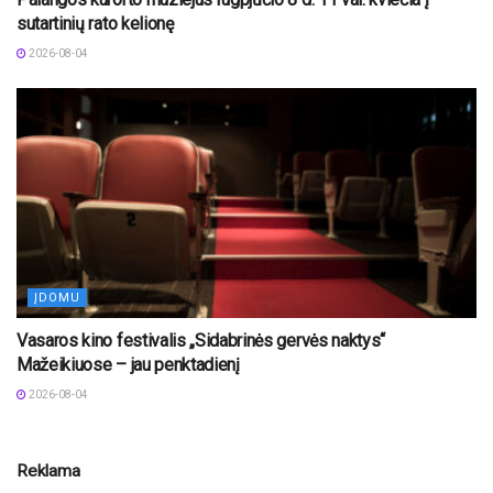
sutartinių rato kelionę
2026-08-04
ĮDOMU
Vasaros kino festivalis „Sidabrinės gervės naktys“
Mažeikiuose – jau penktadienį
2026-08-04
Reklama