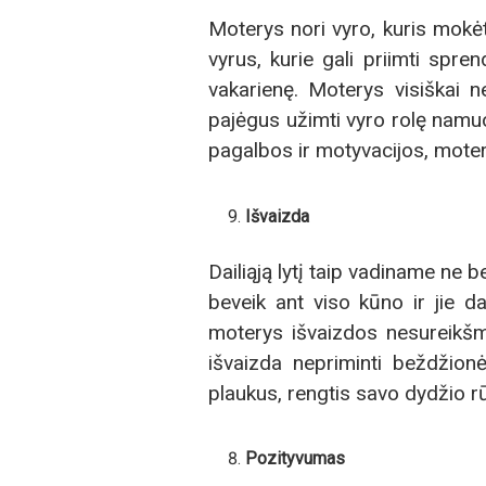
Moterys nori vyro, kuris mokėt
vyrus, kurie gali priimti spr
vakarienę. Moterys visiškai n
pajėgus užimti vyro rolę namuos
pagalbos ir motyvacijos, moter
Išvaizda
Dailiąją lytį taip vadiname ne 
beveik ant viso kūno ir jie d
moterys išvaizdos nesureikšmin
išvaizda nepriminti beždžionės
plaukus, rengtis savo dydžio rūb
Pozityvumas