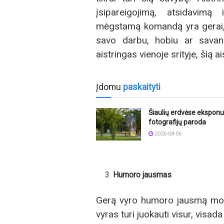
įsipareigojimą, atsidavimą 
mėgstamą komandą yra gerai, 
savo darbu, hobiu ar savano
aistringas vienoje srityje, šią a
Įdomu
paskaityti
Šiaulių erdvėse ekspon
fotografijų paroda
2026-08-06
Humoro jausmas
Gerą vyro humoro jausmą mote
vyras turi juokauti visur, visa