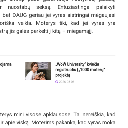
ir nuostabų seksą. Entuziastingai palaikyti
bet DAUG geriau jei vyras aistringai mėgaujasi
riška veikla. Moterys tiki, kad jei vyras yra
istrą jis galės perkelti į kitą – miegamąjį.
uojama
„WoW University“ kviečia
registruotis į „1000 moterų“
projektą
2026-08-06
rys mini visose apklausose. Tai nereiškia, kad
da ir apie viską. Moterims pakanka, kad vyras moka