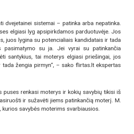
i dvejetainei sistemai – patinka arba nepatinka.
es elgiasi lyg apsipirkdamos parduotuvėje. Jos
šus, juos lygina su potencialiais kandidatais ir tada
as pasimatymo su ja. Jei vyrai su patinkančia
i santykius, tai moterys elgiasi priešingai, jos
, ir tada žengia pirmyn“, – sako flirtas.lt ekspertas
 puses renkasi moterys ir kokių savybių tikisi iš
pasiruošti ir sužavėti jiems patinkančią moterį. M.
s, kurios savybės moterims svarbiausios.