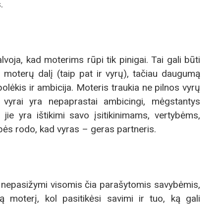
.
lvoja, kad moterims rūpi tik pinigai. Tai gali būti
 moterų dalį (taip pat ir vyrų), tačiau daugumą
lėkis ir ambicija. Moteris traukia ne pilnos vyrų
gi vyrai yra nepaprastai ambicingi, mėgstantys
 jie yra ištikimi savo įsitikinimams, vertybėms,
vybės rodo, kad vyras – geras partneris.
ei nepasižymi visomis čia parašytomis savybėmis,
 moterį, kol pasitikėsi savimi ir tuo, ką gali