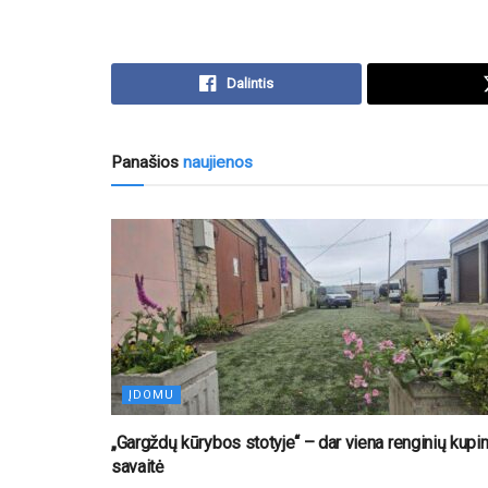
Dalintis
Panašios
naujienos
ĮDOMU
„Gargždų kūrybos stotyje“ – dar viena renginių kupi
savaitė