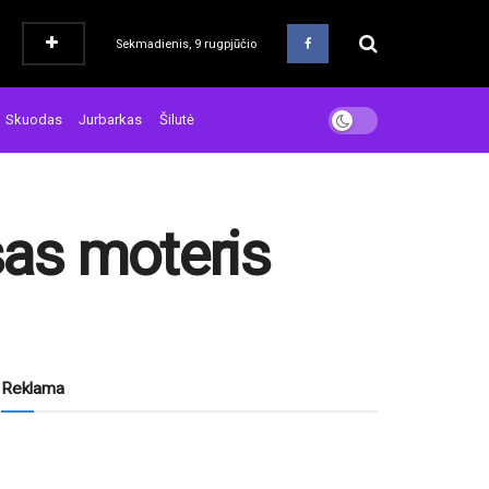
Sekmadienis, 9 rugpjūčio
Skuodas
Jurbarkas
Šilutė
sas moteris
Reklama