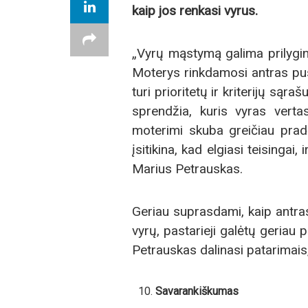
kaip jos renkasi vyrus.
„Vyrų mąstymą galima prilygint
Moterys rinkdamosi antras pus
turi prioritetų ir kriterijų sąra
sprendžia, kuris vyras vert
moterimi skuba greičiau pradėt
įsitikina, kad elgiasi teisingai
Marius Petrauskas.
Geriau suprasdami, kaip antras
vyrų, pastarieji galėtų geriau 
Petrauskas dalinasi patarimai
Savarankiškumas