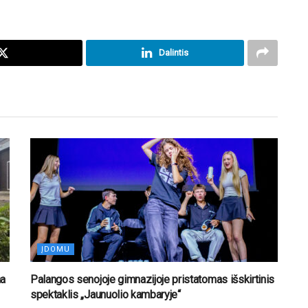
Dalintis
ĮDOMU
na
Palangos senojoje gimnazijoje pristatomas išskirtinis
spektaklis „Jaunuolio kambaryje“