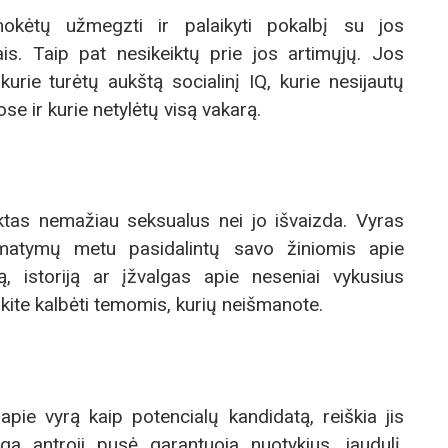
okėtų užmegzti ir palaikyti pokalbį su jos
is. Taip pat nesikeiktų prie jos artimųjų. Jos
kurie turėtų aukštą socialinį IQ, kurie nesijautų
e ir kurie netylėtų visą vakarą.
tas nemažiau seksualus nei jo išvaizda. Vyras
imatymų metu pasidalintų savo žiniomis apie
ą, istoriją ar įžvalgas apie neseniai vykusius
kite kalbėti temomis, kurių neišmanote.
pie vyrą kaip potencialų kandidatą, reiškia jis
inga antroji pusė garantuoja nuotykius, jaudulį,