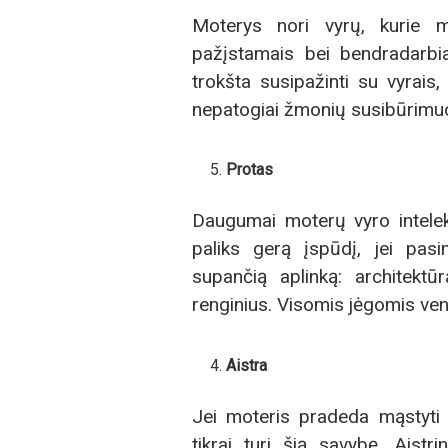
Moterys nori vyrų, kurie m
pažįstamais bei bendradarbia
trokšta susipažinti su vyrais, 
nepatogiai žmonių susibūrimuos
Protas
Daugumai moterų vyro intelek
paliks gerą įspūdį, jei pas
supančią aplinką: architektūr
renginius. Visomis jėgomis ven
Aistra
Jei moteris pradeda mąstyti a
tikrai turi šią savybę. Aistr