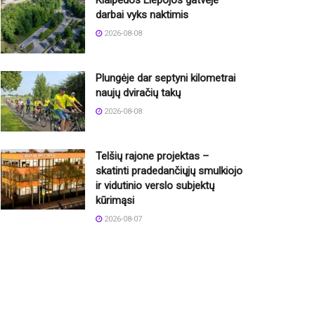
Klaipėdos Liepojos gatvėje
darbai vyks naktimis
2026-08-08
Plungėje dar septyni kilometrai
naujų dviračių takų
2026-08-08
Telšių rajone projektas –
skatinti pradedančiųjų smulkiojo
ir vidutinio verslo subjektų
kūrimąsi
2026-08-07