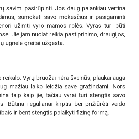
ų savimi pasirūpinti. Jos daug palankiau vertina
endimus, sumokėti savo mokesčius ir pasigaminti
enori užimti vyro mamos rolės. Vyras turi būti
e. Jie jam nuolat reikia pastiprinimo, draugijos,
ų ugnelė greitai užgesta.
be reikalo. Vyrų bruožai nėra švelnūs, plaukai auga
aug mažiau laiko leidžia save gražindami. Nors
a taip kaip jie, tačiau vyrai turi stengtis savo
. Būtina reguliariai kirptis bei prižiūrėti veido
ais ir bent stengtis palaikyti fizinę formą.