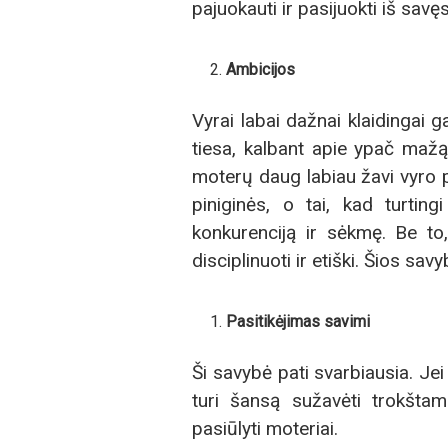
pajuokauti ir pasijuokti iš savęs
Ambicijos
Vyrai labai dažnai klaidingai ga
tiesa, kalbant apie ypač mažą
moterų daug labiau žavi vyro po
piniginės, o tai, kad turtin
konkurenciją ir sėkmę. Be to,
disciplinuoti ir etiški. Šios sa
Pasitikėjimas savimi
Ši savybė pati svarbiausia. J
turi šansą sužavėti trokštamą
pasiūlyti moteriai.