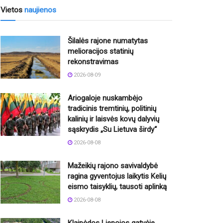
Vietos
naujienos
Šilalės rajone numatytas
melioracijos statinių
rekonstravimas
2026-08-09
Ariogaloje nuskambėjo
tradicinis tremtinių, politinių
kalinių ir laisvės kovų dalyvių
sąskrydis „Su Lietuva širdy“
2026-08-08
Mažeikių rajono savivaldybė
ragina gyventojus laikytis Kelių
eismo taisyklių, tausoti aplinką
2026-08-08