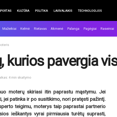
SPORTAS
KULTŪRA
POLITIKA
LAISVALAIKIS
TECHNOLOGIJOS
Mažeikiai
Kelmė
Rietavas
Akmenė
Palanga
Pagėgiai
Raseiniai
moteris
, kurios pavergia vi
aikas: 4 min skaitymo
nuo moterų skiriasi itin paprastu mąstymu. Jei
i, jei patinka ir po susitikimo, nori pratęsti pažintį.
ksperto teigimu, moterys taip paprastai partnerio
sios ieškantys vyrai pirmiausia turėtų suprasti,