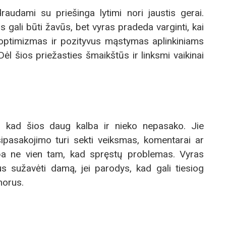
raudami su priešinga lytimi nori jaustis gerai.
 gali būti žavūs, bet vyras pradeda varginti, kai
u optimizmas ir pozityvus mąstymas aplinkiniams
Dėl šios priežasties šmaikštūs ir linksmi vaikinai
s, kad šios daug kalba ir nieko nepasako. Jie
ipasakojimo turi sekti veiksmas, komentarai ar
ba ne vien tam, kad spręstų problemas. Vyras
s sužavėti damą, jei parodys, kad gali tiesiog
 norus.