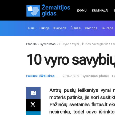
ĮDOMU
KRIMINALAI
Telšiai
Plungė
Klaipėda
Šiauliai
Kretinga
Tauragė
Pradžia
»
Gyvenimas
»
10 vyro savybių, kurios pavergia visas 
10 vyro savybių
Paulius Liškauskas
2016-10-09
Gyvenimas
Įdomu
L
Antrų pusių ieškantys vyrai 
moteris patinka, jis nori susitikt
Pažinčių svetainės flirtas.lt e
nesirenka, todėl savo išrinkto