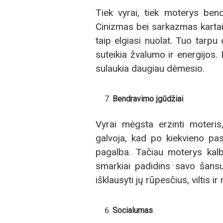
Tiek vyrai, tiek moterys bend
Cinizmas bei sarkazmas kartais
taip elgiasi nuolat. Tuo tarp
suteikia žvalumo ir energijos. 
sulaukia daugiau dėmesio.
Bendravimo įgūdžiai
Vyrai mėgsta erzinti moteri
galvoja, kad po kiekvieno pas
pagalba. Tačiau moterys kal
smarkiai padidins savo šansu
išklausyti jų rūpesčius, viltis ir
Socialumas