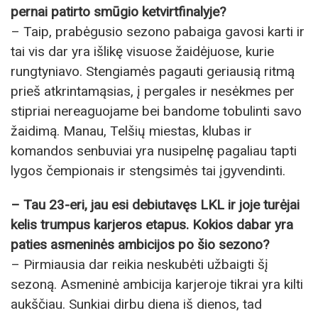
pernai patirto smūgio ketvirtfinalyje?
– Taip, prabėgusio sezono pabaiga gavosi karti ir
tai vis dar yra išlikę visuose žaidėjuose, kurie
rungtyniavo. Stengiamės pagauti geriausią ritmą
prieš atkrintamąsias, į pergales ir nesėkmes per
stipriai nereaguojame bei bandome tobulinti savo
žaidimą. Manau, Telšių miestas, klubas ir
komandos senbuviai yra nusipelnę pagaliau tapti
lygos čempionais ir stengsimės tai įgyvendinti.
– Tau 23-eri, jau esi debiutavęs LKL ir joje turėjai
kelis trumpus karjeros etapus. Kokios dabar yra
paties asmeninės ambicijos po šio sezono?
– Pirmiausia dar reikia neskubėti užbaigti šį
sezoną. Asmeninė ambicija karjeroje tikrai yra kilti
aukščiau. Sunkiai dirbu diena iš dienos, tad