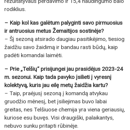
rezultatyvaus perdavimo ir 15,4 naudingumo balo
rodiklius.
– Kaip kol kas galėtum palyginti savo pirmuosius
ir antruosius metus Žemaitijos sostinėje?
– Šį sezoną atsirado daugiau pasitikėjimo, tiesiog
žaidžiu savo žaidimą ir bandau rasti būdų, kaip
padėti komandai laimėti.
– Prie „Telšių“ prisijungei jau prasidėjus 2023-24
m. sezonui. Kaip tada pavyko įsilieti į vyresnį
kolektyvą, kuris jau eilę metų žaidžia kartu?
– Taip, praėjusį sezoną į komandą atvykau
gruodžio mėnesį, bet įsiliejimas buvo labai
greitas, nes Telšiuose chemija yra viena geriausių,
kuriose esu buvęs. Visi draugiški, palaikantys,
nebuvo sunku pritapti rūbinėje.