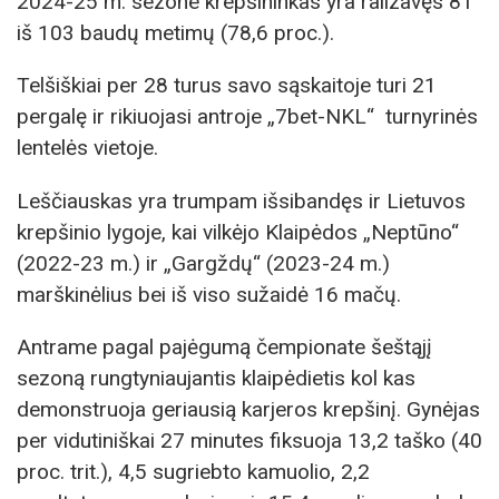
2024-25 m. sezone krepšininkas yra ralizavęs 81
iš 103 baudų metimų (78,6 proc.).
Telšiškiai per 28 turus savo sąskaitoje turi 21
pergalę ir rikiuojasi antroje „7bet-NKL“ turnyrinės
lentelės vietoje.
Leščiauskas yra trumpam išsibandęs ir Lietuvos
krepšinio lygoje, kai vilkėjo Klaipėdos „Neptūno“
(2022-23 m.) ir „Gargždų“ (2023-24 m.)
marškinėlius bei iš viso sužaidė 16 mačų.
Antrame pagal pajėgumą čempionate šeštąjį
sezoną rungtyniaujantis klaipėdietis kol kas
demonstruoja geriausią karjeros krepšinį. Gynėjas
per vidutiniškai 27 minutes fiksuoja 13,2 taško (40
proc. trit.), 4,5 sugriebto kamuolio, 2,2