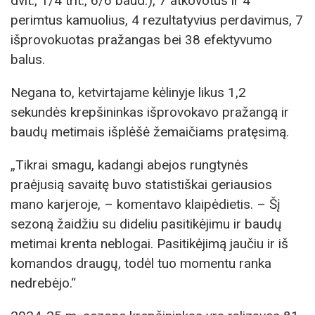
dvit., 1/4 trit., 6/6 baud.), 7 atkovotus ir 4
perimtus kamuolius, 4 rezultatyvius perdavimus, 7
išprovokuotas pražangas bei 38 efektyvumo
balus.
Negana to, ketvirtajame kėlinyje likus 1,2
sekundės krepšininkas išprovokavo pražangą ir
baudų metimais išplėšė žemaičiams pratęsimą.
„Tikrai smagu, kadangi abejos rungtynės
praėjusią savaitę buvo statistiškai geriausios
mano karjeroje, – komentavo klaipėdietis. – Šį
sezoną žaidžiu su dideliu pasitikėjimu ir baudų
metimai krenta neblogai. Pasitikėjimą jaučiu ir iš
komandos draugų, todėl tuo momentu ranka
nedrebėjo.“