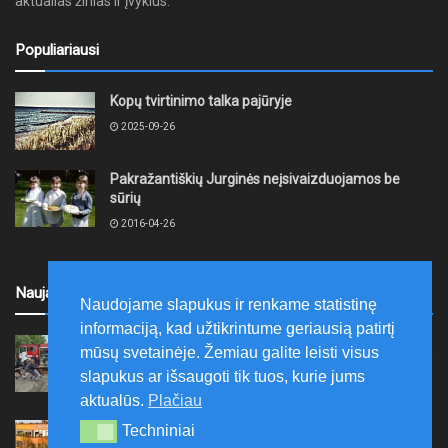
aktualias žinias ir įvykius.
Populiariausi
Kopų tvirtinimo talka pajūryje
2025-09-26
Pakražantiškių Jurginės neįsivaizduojamos be
sūrių
2016-04-26
Naujausi
Naudojame slapukus ir renkame statistinę
informaciją, kad užtikrintume geriausią patirtį
Akmenės rajone jau devintus metus
mūsų svetainėje. Žemiau galite leisti visus
organizuojama vaikų prevencinė stovykla „Aš galiu“
slapukus ar išsaugoti tik tuos, kurie jums
2026-08-07
aktualūs.
Plačiau
Telšių rajone projektas – skatinti pradedančiųjų
Techniniai
Techniniai
smulkiojo ir vidutinio verslo subjektų kūrimąsi