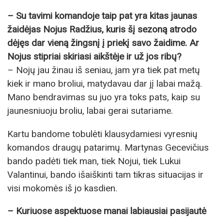
– Su tavimi komandoje taip pat yra kitas jaunas
žaidėjas Nojus Radžius, kuris šį sezoną atrodo
dėjęs dar vieną žingsnį į priekį savo žaidime. Ar
Nojus stipriai skiriasi aikštėje ir už jos ribų?
– Nojų jau žinau iš seniau, jam yra tiek pat metų
kiek ir mano broliui, matydavau dar jį labai mažą.
Mano bendravimas su juo yra toks pats, kaip su
jaunesniuoju broliu, labai gerai sutariame.
Kartu bandome tobulėti klausydamiesi vyresnių
komandos draugų patarimų. Martynas Gecevičius
bando padėti tiek man, tiek Nojui, tiek Lukui
Valantinui, bando išaiškinti tam tikras situacijas ir
visi mokomės iš jo kasdien.
– Kuriuose aspektuose manai labiausiai pasijautė