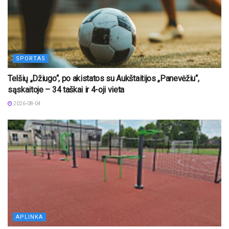
SPORTAS
Telšių „Džiugo“, po akistatos su Aukštaitijos „Panevėžiu“,
sąskaitoje – 34 taškai ir 4-oji vieta
2026-08-04
APLINKA