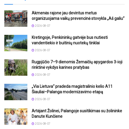
Akmenės rajone jau devintus metus
organizuojama vaikų prevencinė stovykla „Aš galiu“
2026-08-07
Kretingoje, Penkininkų gatvėje bus nutiesti
vandentiekio ir buitinių nuotekų tinklai
2026-08-07
Rugpjūčio 7–9 dienomis Žemaičių apygardos 3-ioji
rinktinė vykdys karines pratybas
2026-08-07
„Via Lietuva“ pradeda magistralinio kelio A11
Šiauliai–Palanga modernizavimo etapą
2026-08-07
Artėjant Žolinei, Palangoje susitikimas su žolininke
Danute Kunčiene
2026-08-07