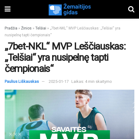
Pradžia
»
Žinios
»
Telšiai
»
„7bet-NKL“ MVP Leščiauskas: „Telšiai“ yra
nusipelnę tapti čempionais“
„7bet-NKL“ MVP Leščiauskas:
„Telšiai“ yra nusipelnę tapti
čempionais“
Paulius Liškauskas
2025-01-17
Laikas: 4 min skaitymo