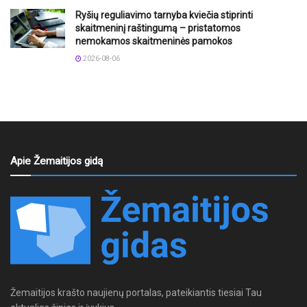
Ryšių reguliavimo tarnyba kviečia stiprinti
skaitmeninį raštingumą – pristatomos
nemokamos skaitmeninės pamokos
2026-08-06
Apie Žemaitijos gidą
Žemaitijos krašto naujienų portalas, pateikiantis tiesiai Tau