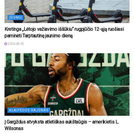
ĮDOMU
Kretinga „Lėtojo važiavimo iššūkiu“ rugpjūčio 12-ąją ruošiasi
paminėti Tarptautinę jaunimo dieną
2026-08-05
KLAIPĖDOS RAJONAS
Į Gargždus atvyksta atletiškas aukštaūgis – amerikietis L.
Wilsonas