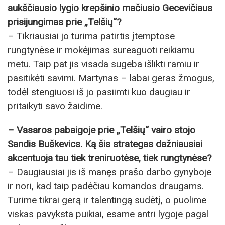
aukščiausio lygio krepšinio mačiusio Gecevičiaus
prisijungimas prie „Telšių“?
– Tikriausiai jo turima patirtis įtemptose
rungtynėse ir mokėjimas sureaguoti reikiamu
metu. Taip pat jis visada sugeba išlikti ramiu ir
pasitikėti savimi. Martynas – labai geras žmogus,
todėl stengiuosi iš jo pasiimti kuo daugiau ir
pritaikyti savo žaidime.
– Vasaros pabaigoje prie „Telšių“ vairo stojo
Sandis Buškevics. Ką šis strategas dažniausiai
akcentuoja tau tiek treniruotėse, tiek rungtynėse?
– Daugiausiai jis iš manęs prašo darbo gynyboje
ir nori, kad taip padėčiau komandos draugams.
Turime tikrai gerą ir talentingą sudėtį, o puolime
viskas pavyksta puikiai, esame antri lygoje pagal