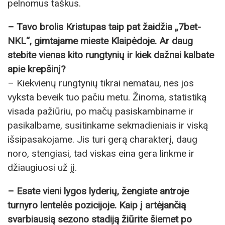
pelnomus taškus.
– Tavo brolis Kristupas taip pat žaidžia „7bet-
NKL“, gimtajame mieste Klaipėdoje. Ar daug
stebite vienas kito rungtynių ir kiek dažnai kalbate
apie krepšinį?
– Kiekvienų rungtynių tikrai nematau, nes jos
vyksta beveik tuo pačiu metu. Žinoma, statistiką
visada pažiūriu, po mačų pasiskambiname ir
pasikalbame, susitinkame sekmadieniais ir viską
išsipasakojame. Jis turi gerą charakterį, daug
noro, stengiasi, tad viskas eina gera linkme ir
džiaugiuosi už jį.
– Esate vieni lygos lyderių, žengiate antroje
turnyro lentelės pozicijoje. Kaip į artėjančią
svarbiausią sezono stadiją žiūrite šiemet po