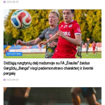
2026-08-05
SPORTAS
Didžiąją rungtynių dalį mažumoje su FA „Šiauliai“ žaidus
Gargždų „Banga“ visgi pademonstravo charakterį ir šventė
pergalę
2026-08-04