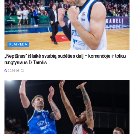
KLAIPĖDA
„Neptūnas“ išlaikė svarbią sudėties dalį – komandoje ir toliau
rungtyniaus D. Tarolis
2026-08-03