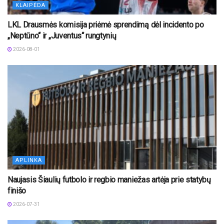
KLAIPĖDA
LKL Drausmės komisija priėmė sprendimą dėl incidento po
„Neptūno“ ir „Juventus“ rungtynių
2026-08-01
APLINKA
Naujasis Šiaulių futbolo ir regbio maniežas artėja prie statybų
finišo
2026-07-31