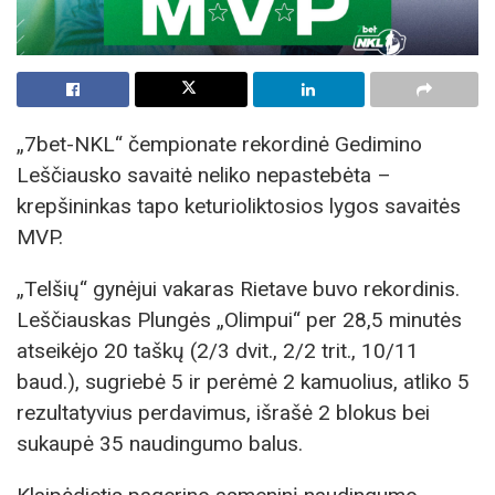
„7bet-NKL“ čempionate rekordinė Gedimino
Leščiausko savaitė neliko nepastebėta –
krepšininkas tapo keturioliktosios lygos savaitės
MVP.
„Telšių“ gynėjui vakaras Rietave buvo rekordinis.
Leščiauskas Plungės „Olimpui“ per 28,5 minutės
atseikėjo 20 taškų (2/3 dvit., 2/2 trit., 10/11
baud.), sugriebė 5 ir perėmė 2 kamuolius, atliko 5
rezultatyvius perdavimus, išrašė 2 blokus bei
sukaupė 35 naudingumo balus.