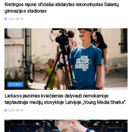
Kretingos rajone oficialiai atidarytas rekonstruotas Salantų
gimnazijos stadionas
2026-08-03
ĮDOMU
Lietuvos jaunimas kviečiamas dalyvauti nemokamoje
tarptautinėje medijų stovykloje Latvijoje „Young Media Sharks“
2026-08-03