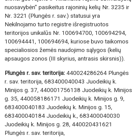
nuosavybėn” pasikeitus rajoninių kelių Nr. 3235 ir
Nr. 3221 (Plungės r. sav.) statusui yra
Nekilnojamo turto registre išregistruotos
teritorijos unikalūs Nr. 100694700, 100694294,
100694441, 100694694, kuriose buvo taikomos
specialiosios žemės naudojimo sąlygos (kelių
apsaugos zonos (III skyrius, antrasis skirsnis)).
Plungės r. sav. teritorija:
440024286264 Plungės
r. sav. teritorija, 683400040043 Juodeikių k.
Minijos g. 37, 440001756138 Juodeikių k. Minijos
g. 35, 440058186171 Juodeikių k. Minijos g. 9,
683400040183 Juodeikių k. Minijos g. 15,
683400040184 Juodeikių k., 683400040030
Juodeikių k. Minijos g. 28, 440020431621
Plungės r. sav. teritorija,