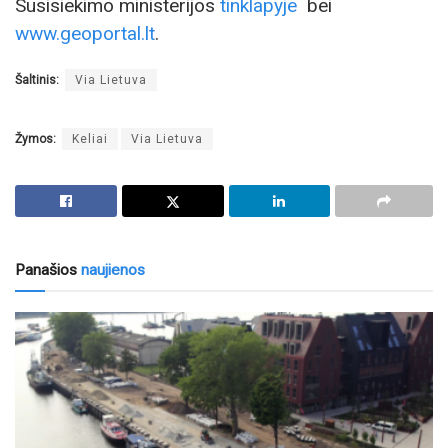
Susisiekimo ministerijos
tinklapyje
bei
www.geoportal.lt
.
Šaltinis:
Via Lietuva
Žymos:
Keliai
Via Lietuva
Panašios
naujienos