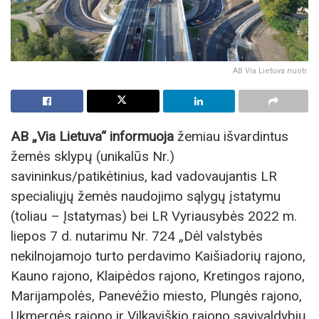
AB Via Lietuva nuotr.
AB „Via Lietuva“ informuoja
žemiau išvardintus
žemės sklypų (unikalūs Nr.)
savininkus/patikėtinius, kad vadovaujantis LR
specialiųjų žemės naudojimo sąlygų įstatymu
(toliau – Įstatymas) bei LR Vyriausybės 2022 m.
liepos 7 d. nutarimu Nr. 724 „Dėl valstybės
nekilnojamojo turto perdavimo Kaišiadorių rajono,
Kauno rajono, Klaipėdos rajono, Kretingos rajono,
Marijampolės, Panevėžio miesto, Plungės rajono,
Ukmergės rajono ir Vilkaviškio rajono savivaldybių