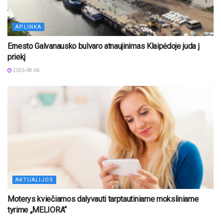
APLINKA
Ernesto Galvanausko bulvaro atnaujinimas Klaipėdoje juda į
priekį
2026-08-06
AKTUALIJOS
Moterys kviečiamos dalyvauti tarptautiniame moksliniame
tyrime „MELIORA“