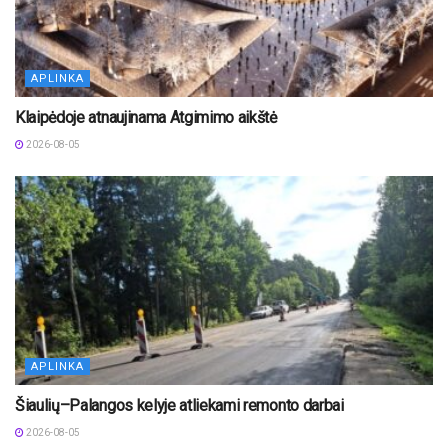
APLINKA
Klaipėdoje atnaujinama Atgimimo aikštė
2026-08-05
APLINKA
Šiaulių–Palangos kelyje atliekami remonto darbai
2026-08-05