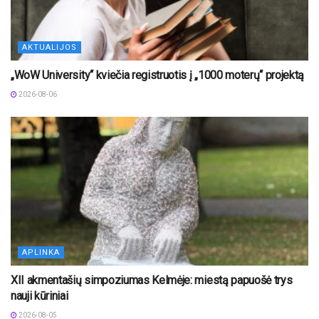
AKTUALIJOS
„WoW University“ kviečia registruotis į „1000 moterų“ projektą
2026-08-06
APLINKA
XII akmentašių simpoziumas Kelmėje: miestą papuošė trys
nauji kūriniai
2026-08-05