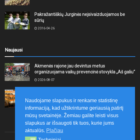
Pakražantiškių Jurginės neįsivaizduojamos be
sūrių
2016-04-26
Naujausi
Akmenės rajone jau devintus metus
organizuojama vaikų prevencinė stovykla „Aš galiu“
2026-08-07
Telšių rajone projektas – skatinti pradedančiųjų
smulkiojo ir vidutinio verslo subjektų kūrimąsi
Naudojame slapukus ir renkame statistinę
2026-08-07
informaciją, kad užtikrintume geriausią patirtį
mūsų svetainėje. Žemiau galite leisti visus
slapukus ar išsaugoti tik tuos, kurie jums
aktualūs.
Plačiau
Techniniai