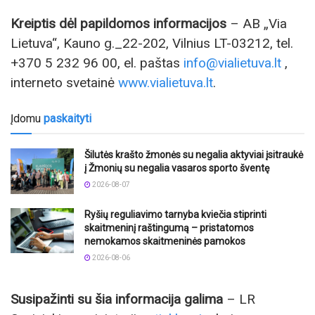
Kreiptis dėl papildomos informacijos
– AB „Via
Lietuva“, Kauno g._22-202, Vilnius LT-03212, tel.
+370 5 232 96 00, el. paštas
info@vialietuva.lt
,
interneto svetainė
www.vialietuva.lt
.
Įdomu
paskaityti
Šilutės krašto žmonės su negalia aktyviai įsitraukė
į Žmonių su negalia vasaros sporto šventę
2026-08-07
Ryšių reguliavimo tarnyba kviečia stiprinti
skaitmeninį raštingumą – pristatomos
nemokamos skaitmeninės pamokos
2026-08-06
Susipažinti su šia informacija galima
– LR