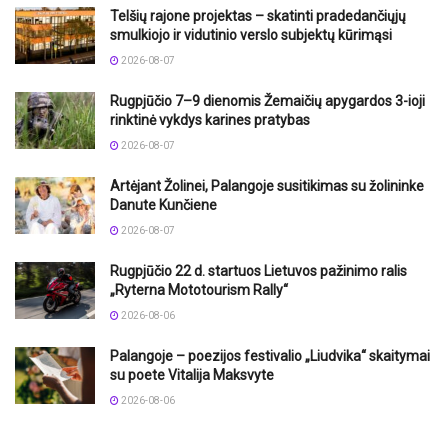
Telšių rajone projektas – skatinti pradedančiųjų
smulkiojo ir vidutinio verslo subjektų kūrimąsi
2026-08-07
Rugpjūčio 7–9 dienomis Žemaičių apygardos 3-ioji
rinktinė vykdys karines pratybas
2026-08-07
Artėjant Žolinei, Palangoje susitikimas su žolininke
Danute Kunčiene
2026-08-07
Rugpjūčio 22 d. startuos Lietuvos pažinimo ralis
„Ryterna Mototourism Rally“
2026-08-06
Palangoje – poezijos festivalio „Liudvika“ skaitymai
su poete Vitalija Maksvyte
2026-08-06