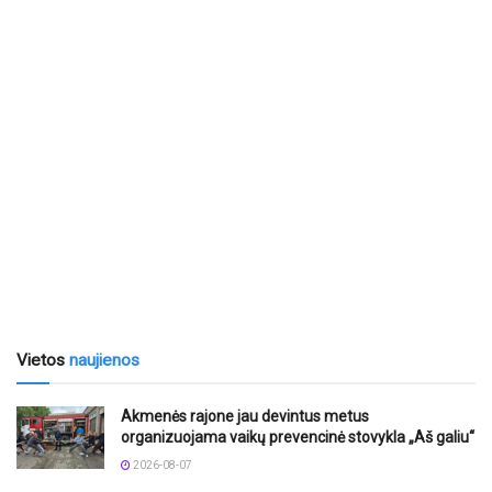
Vietos
naujienos
Akmenės rajone jau devintus metus
organizuojama vaikų prevencinė stovykla „Aš galiu“
2026-08-07