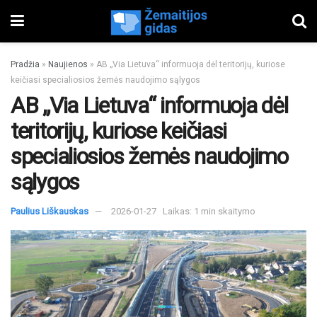
Pradžia
»
Naujienos
»
AB „Via Lietuva“ informuoja dėl teritorijų, kuriose
keičiasi specialiosios žemės naudojimo sąlygos
AB „Via Lietuva“ informuoja dėl
teritorijų, kuriose keičiasi
specialiosios žemės naudojimo
sąlygos
Paulius Liškauskas
2026-01-27
Laikas: 1 min skaitymo