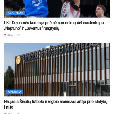
KLAIPĖDA
LKL Drausmės komisija priėmė sprendimą dėl incidento po
„Neptūno“ ir „Juventus“ rungtynių
2026-08-01
APLINKA
Naujasis Šiaulių futbolo ir regbio maniežas artėja prie statybų
finišo