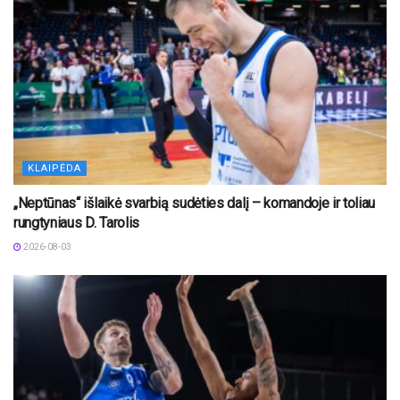
KLAIPĖDA
„Neptūnas“ išlaikė svarbią sudėties dalį – komandoje ir toliau
rungtyniaus D. Tarolis
2026-08-03