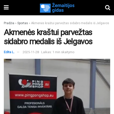
Pradžia
»
Sportas
»
Akmenės kraštui parvežtas sidabro medalis iš Jelgavos
Akmenės kraštui parvežtas
sidabro medalis iš Jelgavos
Edita L.
2025-11-28
Laikas: 1 min skaitymo