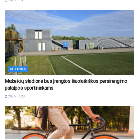
2026-07-31
APLINKA
Mažeikių stadione bus įrengtos šiuolaikiškos persirengimo
patalpos sportininkams
2026-07-29