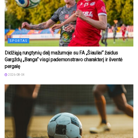
SPORTAS
Didžiąją rungtynių dalį mažumoje su FA „Šiauliai“ žaidus
Gargždų „Banga“ visgi pademonstravo charakterį ir šventė
pergalę
2026-08-04