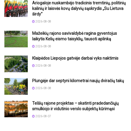
Ariogaloje nuskambėjo tradicinis tremtinių, politinių
kalinių ir laisvės kovų dalyvių sąskrydis „Su Lietuva
širdy“
2026-08-08
Mažeikių rajono savivaldybė ragina gyventojus
laikytis Kelių eismo taisyklių, tausoti aplinką
2026-08-08
Klaipėdos Liepojos gatvėje darbai vyks naktimis
2026-08-08
Plungėje dar septyni kilometrai naujų dviračių takų
2026-08-08
Telšių rajone projektas – skatinti pradedančiųjų
smulkiojo ir vidutinio verslo subjektų kūrimąsi
2026-08-07