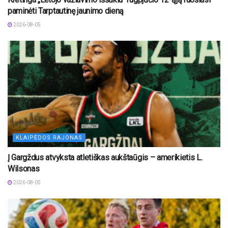
paminėti Tarptautinę jaunimo dieną
2026-08-05
KLAIPĖDOS RAJONAS
Į Gargždus atvyksta atletiškas aukštaūgis – amerikietis L.
Wilsonas
2026-08-05