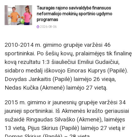
Tauragės rajono savivaldybė finansuos
neformaliojo mokinių sportinio ugdymo
programas
2026-08-06
2010-2014 m. gimimo grupėje varžėsi 46
sportininkai. Po šešių kovų, pralaimėjęs tik finalinę
kovą rezultatu 1:3 šiauliečiui Emiliui Gudaičiui,
sidabro medalį iškovojo Einoras Kuprys (Papilė).
Dovydas Jankaitis (Papilė) laimėjo 26 vieąa,
Nedas Kučka (Akmenė) laimėjo 27 vietą.
2015 m. gimimo ir jaunesnių grupėje varžėsi 34
jaunieji sportininkai. Iš Akmenės krašto geriausiai
sužaidė Ringaudas Silvaško (Akmenė), laimėjęs
13 vietą, Pijus Skirius (Papilė) laimėjo 27 vietą ir
Domas Skirius (Papilė) – 28 vietą.