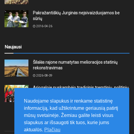
Pakražantiškių Jurginės neįsivaizduojamos be
sūrių
2016-04-26
Naujausi
Šilalės rajone numatytas melioracijos statinių
rekonstravimas
2026-08-09
Ariogaloje nuskambėjo tradicinis tremtinių, politinių
kalinių ir laisvės kovų dalyvių sąskrydis „Su Lietuva
širdy“
Naudojame slapukus ir renkame statistinę
2026-08-08
informaciją, kad užtikrintume geriausią patirtį
mūsų svetainėje. Žemiau galite leisti visus
slapukus ar išsaugoti tik tuos, kurie jums
aktualūs.
Plačiau