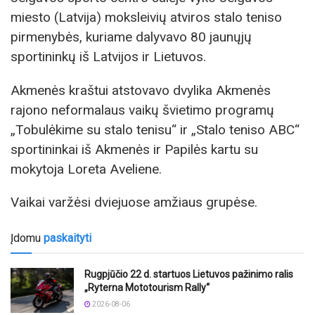
miesto (Latvija) moksleivių atviros stalo teniso
pirmenybės, kuriame dalyvavo 80 jaunųjų
sportininkų iš Latvijos ir Lietuvos.
Akmenės kraštui atstovavo dvylika Akmenės
rajono neformalaus vaikų švietimo programų
„Tobulėkime su stalo tenisu“ ir „Stalo teniso ABC“
sportininkai iš Akmenės ir Papilės kartu su
mokytoja Loreta Aveliene.
Vaikai varžėsi dviejuose amžiaus grupėse.
Įdomu
paskaityti
Rugpjūčio 22 d. startuos Lietuvos pažinimo ralis
„Ryterna Mototourism Rally“
2026-08-06