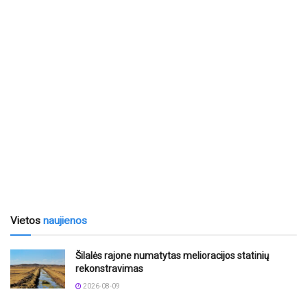
Vietos
naujienos
Šilalės rajone numatytas melioracijos statinių
rekonstravimas
2026-08-09