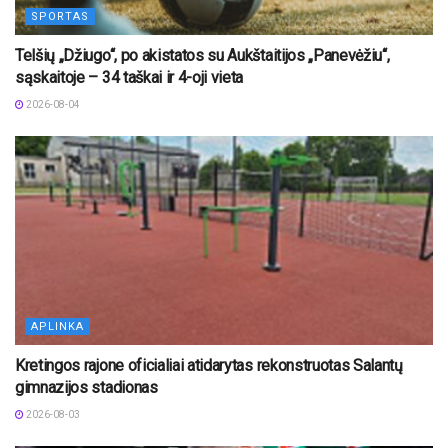
SPORTAS
Telšių „Džiugo“, po akistatos su Aukštaitijos „Panevėžiu“,
sąskaitoje – 34 taškai ir 4-oji vieta
2026-08-04
APLINKA
Kretingos rajone oficialiai atidarytas rekonstruotas Salantų
gimnazijos stadionas
2026-08-03