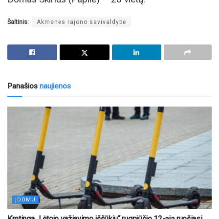
Šaltinis:
Akmenės rajono savivaldybė
Panašios
naujienos
ĮDOMU
Kretinga „Lėtojo važiavimo iššūkiu“ rugpjūčio 12-ąją ruošiasi