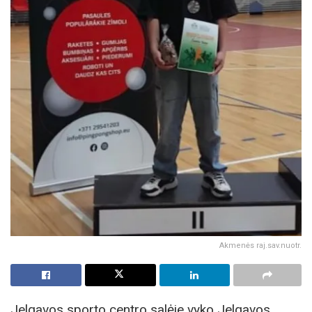
Akmenės raj.sav.nuotr.
Jelgavos sporto centro salėje vyko Jelgavos