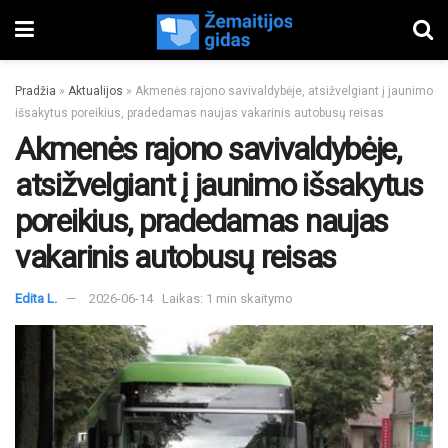
Pradžia
»
Aktualijos
»
Akmenės rajono savivaldybėje, atsižvelgiant į jaunimo
išsakytus poreikius, pradedamas naujas vakarinis autobusų reisas
Akmenės rajono savivaldybėje,
atsižvelgiant į jaunimo išsakytus
poreikius, pradedamas naujas
vakarinis autobusų reisas
Edita L.
2026-06-14
Laikas: 1 min skaitymo