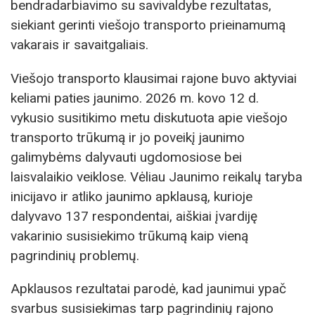
bendradarbiavimo su savivaldybe rezultatas,
siekiant gerinti viešojo transporto prieinamumą
vakarais ir savaitgaliais.
Viešojo transporto klausimai rajone buvo aktyviai
keliami paties jaunimo. 2026 m. kovo 12 d.
vykusio susitikimo metu diskutuota apie viešojo
transporto trūkumą ir jo poveikį jaunimo
galimybėms dalyvauti ugdomosiose bei
laisvalaikio veiklose. Vėliau Jaunimo reikalų taryba
inicijavo ir atliko jaunimo apklausą, kurioje
dalyvavo 137 respondentai, aiškiai įvardiję
vakarinio susisiekimo trūkumą kaip vieną
pagrindinių problemų.
Apklausos rezultatai parodė, kad jaunimui ypač
svarbus susisiekimas tarp pagrindinių rajono