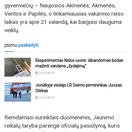
gyvenviečių – Naujosios Akmenės, Akmenės,
Ventos ir Papilės, o tinkamiausias vakarinio reiso
laikas yra apie 21 valandą, kai baigiasi dauguma
veiklų.
Įdomu
paskaityti
Eksperimentas Nidos uoste: išbandomas būdas
mažinti vandens „žydėjimą“
2026-08-04
Joniškyje viešėjo LR Seimo pirmininkas Juozas
Olekas
2026-08-03
Remdamasi surinktais duomenimis, Jaunimo
reikalų taryba parengė oficialų pasiūlymą, kuris