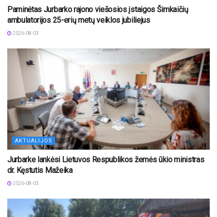
Paminėtas Jurbarko rajono viešosios įstaigos Šimkaičių
ambulatorijos 25-erių metų veiklos jubiliejus
2026-08-03
AKTUALIJOS
Jurbarke lankėsi Lietuvos Respublikos žemės ūkio ministras
dr. Kęstutis Mažeika
2026-08-03