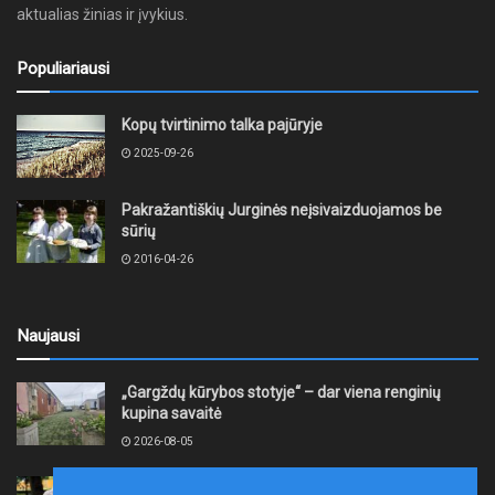
aktualias žinias ir įvykius.
Populiariausi
Kopų tvirtinimo talka pajūryje
2025-09-26
Pakražantiškių Jurginės neįsivaizduojamos be
sūrių
2016-04-26
Naujausi
„Gargždų kūrybos stotyje“ – dar viena renginių
kupina savaitė
2026-08-05
XII akmentašių simpoziumas Kelmėje: miestą