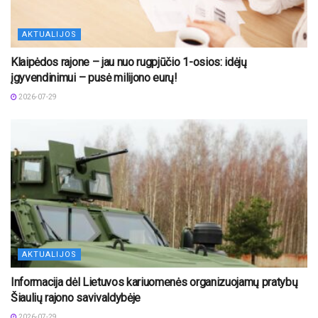
AKTUALIJOS
Klaipėdos rajone – jau nuo rugpjūčio 1-osios: idėjų
įgyvendinimui – pusė milijono eurų!
2026-07-29
AKTUALIJOS
Informacija dėl Lietuvos kariuomenės organizuojamų pratybų
Šiaulių rajono savivaldybėje
2026-07-29