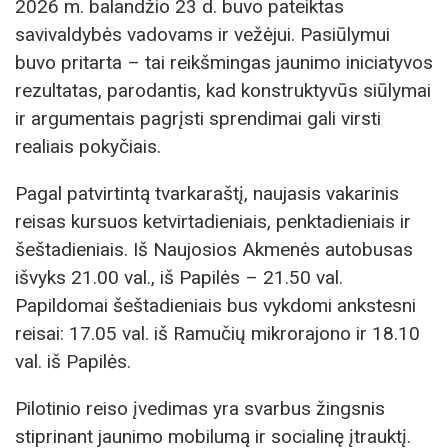
2026 m. balandžio 23 d. buvo pateiktas
savivaldybės vadovams ir vežėjui. Pasiūlymui
buvo pritarta – tai reikšmingas jaunimo iniciatyvos
rezultatas, parodantis, kad konstruktyvūs siūlymai
ir argumentais pagrįsti sprendimai gali virsti
realiais pokyčiais.
Pagal patvirtintą tvarkaraštį, naujasis vakarinis
reisas kursuos ketvirtadieniais, penktadieniais ir
šeštadieniais. Iš Naujosios Akmenės autobusas
išvyks 21.00 val., iš Papilės – 21.50 val.
Papildomai šeštadieniais bus vykdomi ankstesni
reisai: 17.05 val. iš Ramučių mikrorajono ir 18.10
val. iš Papilės.
Pilotinio reiso įvedimas yra svarbus žingsnis
stiprinant jaunimo mobilumą ir socialinę įtrauktį.