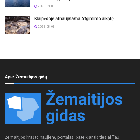
2026-08-05
Klaipėdoje atnaujinama Atgimimo aikštė
2026-08-05
Apie Žemaitijos gidą
Žemaitijos krašto naujienų portalas, pateikiantis tiesiai Tau