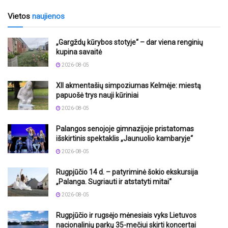
Vietos
naujienos
„Gargždų kūrybos stotyje“ – dar viena renginių
kupina savaitė
2026-08-05
XII akmentašių simpoziumas Kelmėje: miestą
papuošė trys nauji kūriniai
2026-08-05
Palangos senojoje gimnazijoje pristatomas
išskirtinis spektaklis „Jaunuolio kambaryje“
2026-08-05
Rugpjūčio 14 d. – patyriminė šokio ekskursija
„Palanga. Sugriauti ir atstatyti mitai“
2026-08-05
Rugpjūčio ir rugsėjo mėnesiais vyks Lietuvos
nacionalinių parkų 35-mečiui skirti koncertai