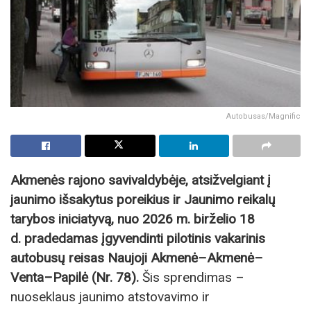
Autobusas/Magnific
Akmenės rajono savivaldybėje, atsižvelgiant į
jaunimo išsakytus poreikius ir Jaunimo reikalų
tarybos iniciatyvą,
nuo 2026 m. birželio 18
d.
pradedamas įgyvendinti pilotinis vakarinis
autobusų reisas Naujoji Akmenė–Akmenė–
Venta–Papilė (Nr. 78).
Šis sprendimas –
nuoseklaus jaunimo atstovavimo ir