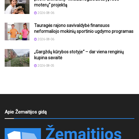
moterų“ projektą
2026-08-06
Tauragės rajono savivaldybė finansuos
neformaliojo mokinių sportinio ugdymo programas
2026-08-06
„Gargždų kūrybos stotyje“ – dar viena renginių
kupina savaitė
2026-08-05
Apie Žemaitijos gidą