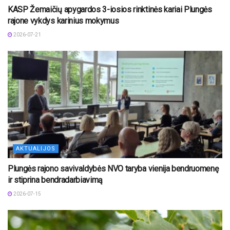
KASP Žemaičių apygardos 3-iosios rinktinės kariai Plungės
rajone vykdys karinius mokymus
2026-07-21
AKTUALIJOS
Plungės rajono savivaldybės NVO taryba vienija bendruomenę
ir stiprina bendradarbiavimą
2026-07-15