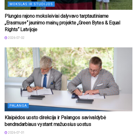
MOKSLAS IR STUDIJOS
Plungės rajono moksleiviai dalyvavo tarptautiniame
„Erasmus+“ jaunimo mainų projekte „Green Bytes & Equal
Rights“ Latvijoje
2026-07-02
PALANGA
Klaipėdos uosto direkcija ir Palangos savivaldybė
bendradarbiaus vystant mažuosius uostus
2026-07-01