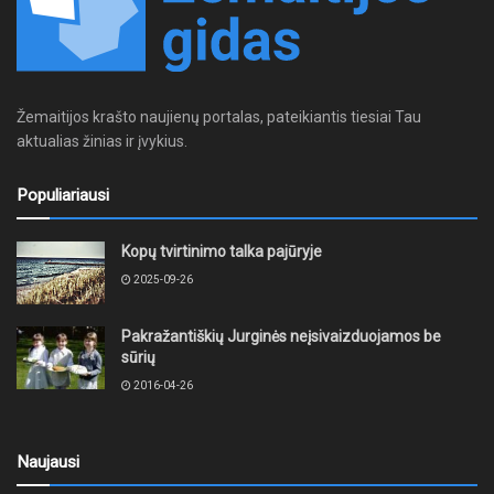
Žemaitijos krašto naujienų portalas, pateikiantis tiesiai Tau
aktualias žinias ir įvykius.
Populiariausi
Kopų tvirtinimo talka pajūryje
2025-09-26
Pakražantiškių Jurginės neįsivaizduojamos be
sūrių
2016-04-26
Naujausi