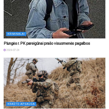
KRIMINALAI
Plungės r. PK pareigūnai prašo visuomenės pagalbos
2026-07-24
KRAŠTO APSAUGA