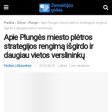
Pradžia
»
Žinios
»
Plungė
»
Apie Plungės miesto plėtros strategijos rengimą
išgirdo ir daugiau vietos verslininkų
Apie Plungės miesto plėtros
strategijos rengimą išgirdo ir
daugiau vietos verslininkų
Paulius Liškauskas
2016-02-01
Laikas: 1 min skaitymo