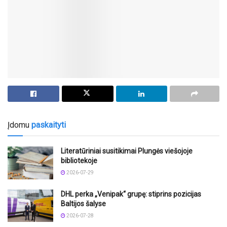
Įdomu
paskaityti
Literatūriniai susitikimai Plungės viešojoje
bibliotekoje
2026-07-29
DHL perka „Venipak“ grupę: stiprins pozicijas
Baltijos šalyse
2026-07-28