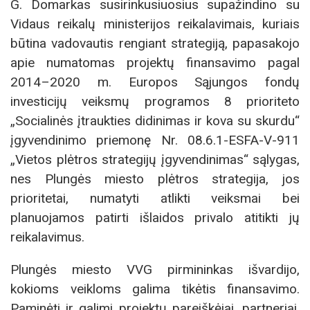
G. Domarkas susirinkusiuosius supažindino su
Vidaus reikalų ministerijos reikalavimais, kuriais
būtina vadovautis rengiant strategiją, papasakojo
apie numatomas projektų finansavimo pagal
2014–2020 m. Europos Sąjungos fondų
investicijų veiksmų programos 8 prioriteto
„Socialinės įtraukties didinimas ir kova su skurdu“
įgyvendinimo priemonę Nr. 08.6.1-ESFA-V-911
„Vietos plėtros strategijų įgyvendinimas“ sąlygas,
nes Plungės miesto plėtros strategija, jos
prioritetai, numatyti atlikti veiksmai bei
planuojamos patirti išlaidos privalo atitikti jų
reikalavimus.
Plungės miesto VVG pirmininkas išvardijo,
kokioms veikloms galima tikėtis finansavimo.
Paminėti ir galimi projektų pareiškėjai, partneriai,