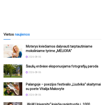
Vietos
naujienos
Moterys kviečiamos dalyvauti tarptautiniame
moksliniame tyrime „MELIORA“
2026-08-06
Šiaulių erdvėse eksponuojama fotografijų paroda
2026-08-06
Palangoje – poezijos festivalio „Liudvika“ skaitymai
su poete Vitalija Maksvyte
2026-08-06
„WoW University“ kviečia registruotis į „1000