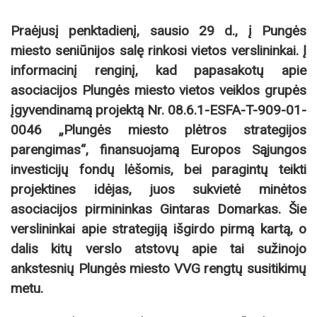
Praėjusį penktadienį, sausio 29 d., į Pungės
miesto seniūnijos salę rinkosi vietos verslininkai. Į
informacinį renginį, kad papasakotų apie
asociacijos Plungės miesto vietos veiklos grupės
įgyvendinamą projektą Nr. 08.6.1-ESFA-T-909-01-
0046 „Plungės miesto plėtros strategijos
parengimas“, finansuojamą Europos Sąjungos
investicijų fondų lėšomis, bei paragintų teikti
projektines idėjas, juos sukvietė minėtos
asociacijos pirmininkas Gintaras Domarkas. Šie
verslininkai apie strategiją išgirdo pirmą kartą, o
dalis kitų verslo atstovų apie tai sužinojo
ankstesnių Plungės miesto VVG rengtų susitikimų
metu.