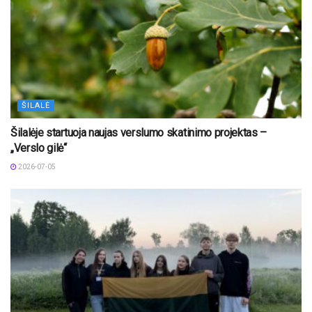
ŠILALĖ
Šilalėje startuoja naujas verslumo skatinimo projektas –
„Verslo gilė“
2026-07-05