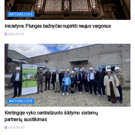
AKTUALIJOS
Iniciatyva: Plungės bažnyčiai nupirkti naujus vargonus
2026-06-29
AKTUALIJOS
Kretingoje vyko centralizuoto šildymo sistemų
partnerių susitikimas
2026-06-20