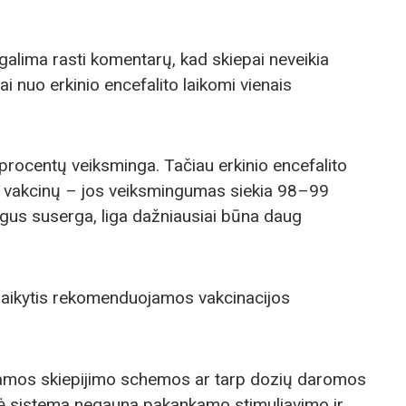
 galima rasti komentarų, kad skiepai neveikia
ai nuo erkinio encefalito laikomi vienais
procentų veiksminga. Tačiau erkinio encefalito
ių vakcinų – jos veiksmingumas siekia 98–99
ogus suserga, liga dažniausiai būna daug
 laikytis rekomenduojamos vakcinacijos
amos skiepijimo schemos ar tarp dozių daromos
nė sistema negauna pakankamo stimuliavimo ir