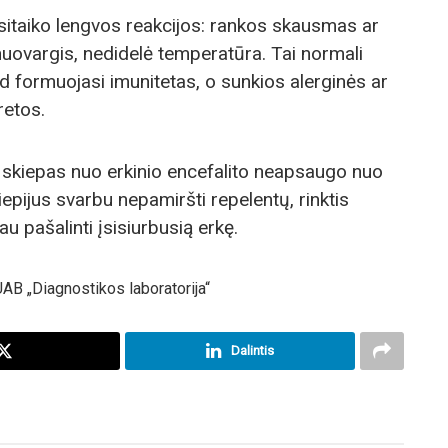
sitaiko lengvos reakcijos: rankos skausmas ar
nuovargis, nedidelė temperatūra. Tai normali
d formuojasi imunitetas, o sunkios alerginės ar
retos.
 skiepas nuo erkinio encefalito neapsaugo nuo
iepijus svarbu nepamiršti repelentų, rinktis
u pašalinti įsisiurbusią erkę.
UAB „Diagnostikos laboratorija“
Dalintis