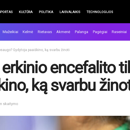
SPORTAS
KULTŪRA
POLITIKA
LAISVALAIKIS
TECHNOLOGIJOS
Mažeikiai
Kelmė
Rietavas
Akmenė
Palanga
Pagėgiai
Raseiniai
apsaugo? Gydytoja paaiškino, ką svarbu žinoti
erkinio encefalito t
ino, ką svarbu žinot
in skaitymo