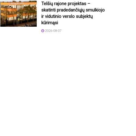
Telšių rajone projektas –
skatinti pradedančiųjų smulkiojo
ir vidutinio verslo subjektų
kūrimąsi
2026-08-07