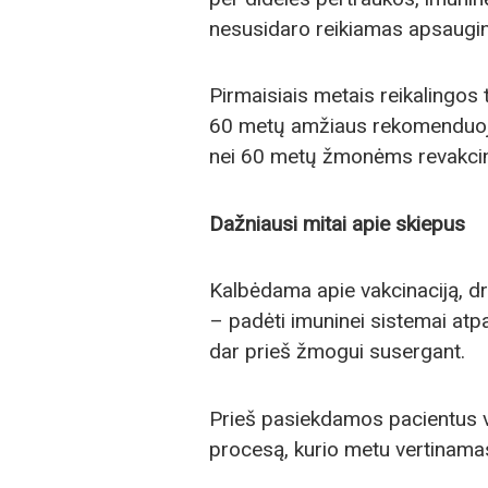
nesusidaro reikiamas apsauginių
Pirmaisiais metais reikalingos 
60 metų amžiaus rekomenduoja
nei 60 metų žmonėms revakcin
Dažniausi mitai apie skiepus
Kalbėdama apie vakcinaciją, dr.
– padėti imuninei sistemai atpaž
dar prieš žmogui susergant.
Prieš pasiekdamos pacientus va
procesą, kurio metu vertinama