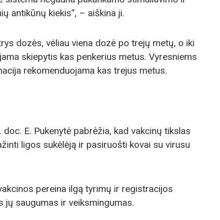
 antikūnų kiekis“, – aiškina ji.
trys dozės, vėliau viena dozė po trejų metų, o iki
ma skiepytis kas penkerius metus. Vyresniems
acija rekomenduojama kas trejus metus.
 doc. E. Pukenytė pabrėžia, kad vakcinų tikslas
inti ligos sukėlėją ir pasiruošti kovai su virusu
kcinos pereina ilgą tyrimų ir registracijos
s jų saugumas ir veiksmingumas.