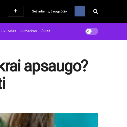
Šeštadienis, 8 rugpjūčio
Skuodas
Jurbarkas
Šilutė
ikrai apsaugo?
i