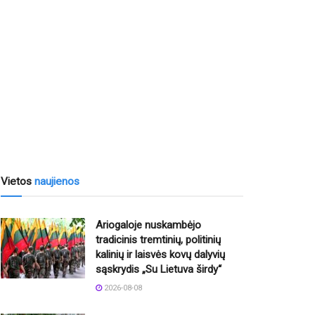
Vietos
naujienos
Ariogaloje nuskambėjo
tradicinis tremtinių, politinių
kalinių ir laisvės kovų dalyvių
sąskrydis „Su Lietuva širdy“
2026-08-08