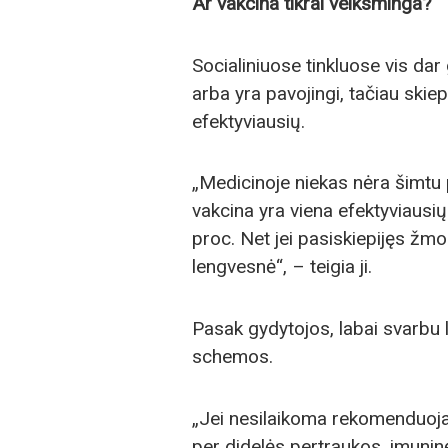
Ar vakcina tikrai veiksminga?
Socialiniuose tinkluose vis dar
arba yra pavojingi, tačiau skiep
efektyviausių.
„Medicinoje niekas nėra šimtu 
vakcina yra viena efektyviaus
proc. Net jei pasiskiepijęs žm
lengvesnė“, – teigia ji.
Pasak gydytojos, labai svarbu
schemos.
„Jei nesilaikoma rekomenduoj
per didelės pertraukos, imuni