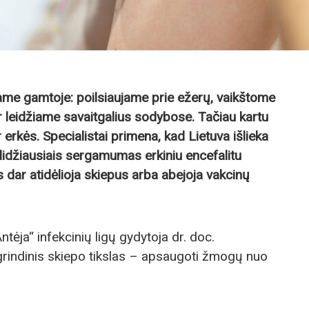
ame gamtoje: poilsiaujame prie ežerų, vaikštome
 leidžiame savaitgalius sodybose. Tačiau kartu
 erkės. Specialistai primena, kad Lietuva išlieka
 didžiausiais sergamumas erkiniu encefalitu
 dar atidėlioja skiepus arba abejoja vakcinų
ėja“ infekcinių ligų gydytoja dr. doc.
grindinis skiepo tikslas – apsaugoti žmogų nuo