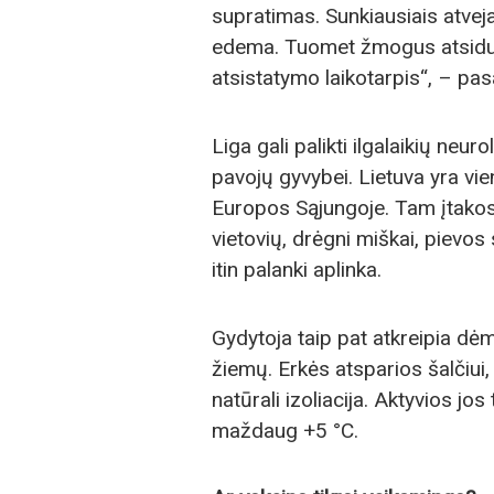
supratimas. Sunkiausiais atvej
edema. Tuomet žmogus atsiduria
atsistatymo laikotarpis“, – pas
Liga gali palikti ilgalaikių neur
pavojų gyvybei. Lietuva yra vie
Europos Sąjungoje. Tam įtakos
vietovių, drėgni miškai, pievos
itin palanki aplinka.
Gydytoja taip pat atkreipia dėme
žiemų. Erkės atsparios šalčiui,
natūrali izoliacija. Aktyvios jo
maždaug +5 °C.