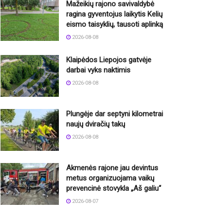
Mažeikių rajono savivaldybė
ragina gyventojus laikytis Kelių
eismo taisyklių, tausoti aplinką
2026-08-08
Klaipėdos Liepojos gatvėje
darbai vyks naktimis
2026-08-08
Plungėje dar septyni kilometrai
naujų dviračių takų
2026-08-08
Akmenės rajone jau devintus
metus organizuojama vaikų
prevencinė stovykla „Aš galiu“
2026-08-07