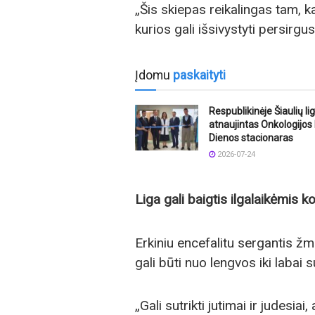
„Šis skiepas reikalingas tam, 
kurios gali išsivystyti persirgus
Įdomu
paskaityti
Respublikinėje Šiaulių li
atnaujintas Onkologijos 
Dienos stacionaras
2026-07-24
Liga gali baigtis ilgalaikėmis 
Erkiniu encefalitu sergantis 
gali būti nuo lengvos iki labai
„Gali sutrikti jutimai ir judesiai