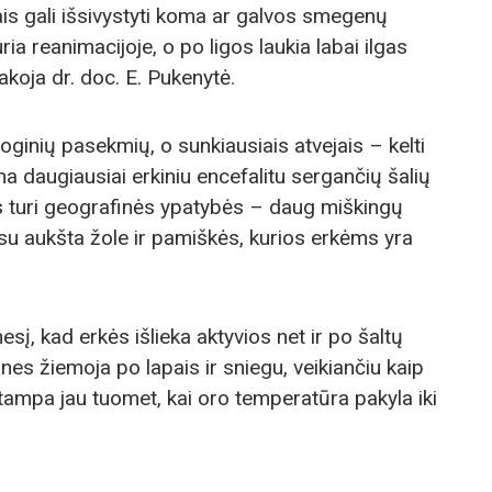
ais gali išsivystyti koma ar galvos smegenų
 reanimacijoje, o po ligos laukia labai ilgas
akoja dr. doc. E. Pukenytė.
ologinių pasekmių, o sunkiausiais atvejais – kelti
na daugiausiai erkiniu encefalitu sergančių šalių
 turi geografinės ypatybės – daug miškingų
 su aukšta žole ir pamiškės, kurios erkėms yra
sį, kad erkės išlieka aktyvios net ir po šaltų
 nes žiemoja po lapais ir sniegu, veikiančiu kaip
s tampa jau tuomet, kai oro temperatūra pakyla iki