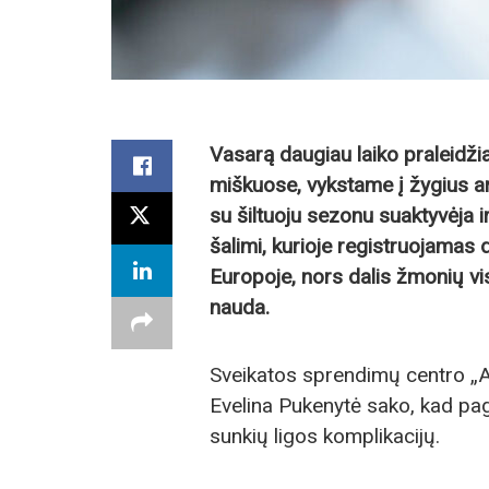
Vasarą daugiau laiko praleidži
miškuose, vykstame į žygius ar
su šiltuoju sezonu suaktyvėja ir
šalimi, kurioje registruojamas
Europoje, nors dalis žmonių vis
nauda.
Sveikatos sprendimų centro „Ant
Evelina Pukenytė sako, kad pa
sunkių ligos komplikacijų.