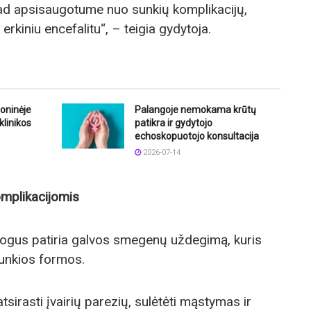
kad apsisaugotume nuo sunkių komplikacijų,
 erkiniu encefalitu“, – teigia gydytoja.
goninėje
Palangoje nemokama krūtų
klinikos
patikra ir gydytojo
echoskopuotojo konsultacija
2026-07-14
komplikacijomis
žmogus patiria galvos smegenų uždegimą, kuris
 sunkios formos.
, atsirasti įvairių parezių, sulėtėti mąstymas ir