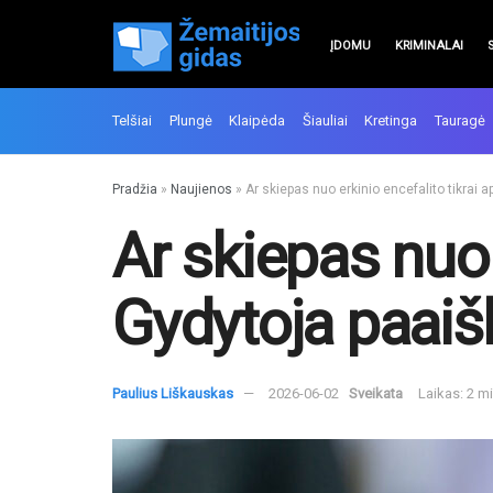
ĮDOMU
KRIMINALAI
Telšiai
Plungė
Klaipėda
Šiauliai
Kretinga
Tauragė
Pradžia
»
Naujienos
»
Ar skiepas nuo erkinio encefalito tikrai 
Ar skiepas nuo 
Gydytoja paaišk
Paulius Liškauskas
2026-06-02
Sveikata
Laikas: 2 m