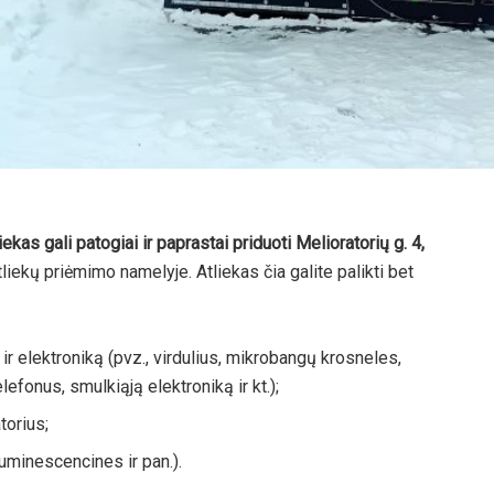
ekas gali patogiai ir paprastai priduoti
Melioratorių g. 4,
iekų priėmimo namelyje. Atliekas čia galite palikti bet
 ir elektroniką (pvz., virdulius, mikrobangų krosneles,
lefonus, smulkiąją elektroniką ir kt.);
torius;
iuminescencines ir pan.).