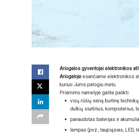
Ariogalos gyventojai elektronikos atli
Ariogaloje
esančiame elektronikos atl
kuriuo Jums patogiu metu.
Priėmimo namelyje galite palikti:
visų rūšių seną buitinę techniką
dulkių siurblius, kompiuterius, te
panaudotas baterijas ir akumulia
lempas (pvz., taupiąsias, LED, l