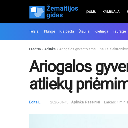
ĮDOMU
KRIMINALAI
Telšiai
Plungė
Klaipėda
Šiauliai
Kretinga
Tauragė
Pradžia
»
Aplinka
»
Ariogalos gyventojams – nauja elektronikos
Ariogalos gyve
atliekų priėmim
Edita L.
2026-01-13
Aplinka
Raseiniai
Laikas: 1 min 