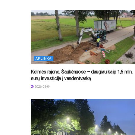
APLINKA
Kelmės rajone, Šaukėnuose – daugiau kaip 1,6 mln.
eurų investicija į vandentvarką
2026-08-04