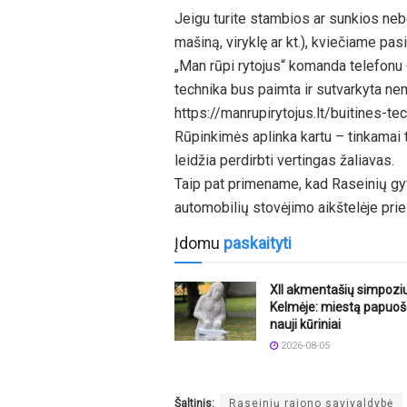
Jeigu turite stambios ar sunkios neb
mašiną, viryklę ar kt.), kviečiame p
„Man rūpi rytojus“ komanda telefonu 
technika bus paimta ir sutvarkyta n
https://manrupirytojus.lt/buitines-t
Rūpinkimės aplinka kartu – tinkamai 
leidžia perdirbti vertingas žaliavas.
Taip pat primename, kad Raseinių gyve
automobilių stovėjimo aikštelėje prie
Įdomu
paskaityti
XII akmentašių simpoz
Kelmėje: miestą papuoš
nauji kūriniai
2026-08-05
Šaltinis:
Raseinių rajono savivaldybė