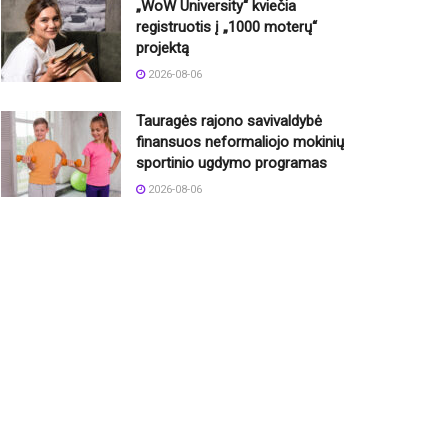
„WoW University“ kviečia
registruotis į „1000 moterų“
projektą
2026-08-06
Tauragės rajono savivaldybė
finansuos neformaliojo mokinių
sportinio ugdymo programas
2026-08-06