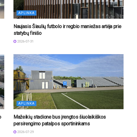
APLINKA
Naujasis Šiaulių futbolo ir regbio maniežas artėja prie
statybų finišo
2026-07-31
APLINKA
o
Mažeikių stadione bus įrengtos šiuolaikiškos
persirengimo patalpos sportininkams
2026-07-29