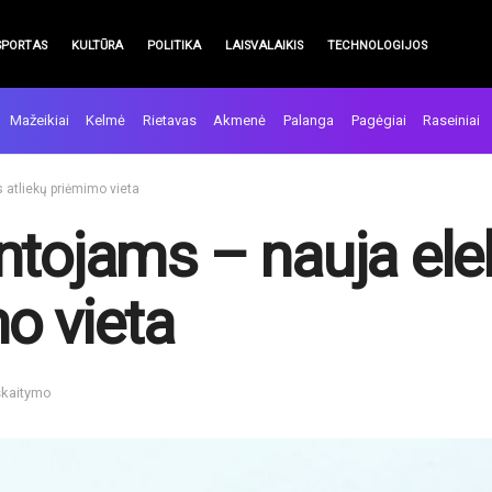
SPORTAS
KULTŪRA
POLITIKA
LAISVALAIKIS
TECHNOLOGIJOS
Mažeikiai
Kelmė
Rietavas
Akmenė
Palanga
Pagėgiai
Raseiniai
 atliekų priėmimo vieta
ntojams – nauja ele
o vieta
skaitymo