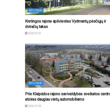
APLINKA
Kretingos rajone apšviestas Vydmantų pėsčiųjų ir
dviračių takas
2026-07-31
APLINKA
Prie Klaipėdos rajono savivaldybės sveikatos centr
atsiras daugiau vietų automobiliams
2026-07-30