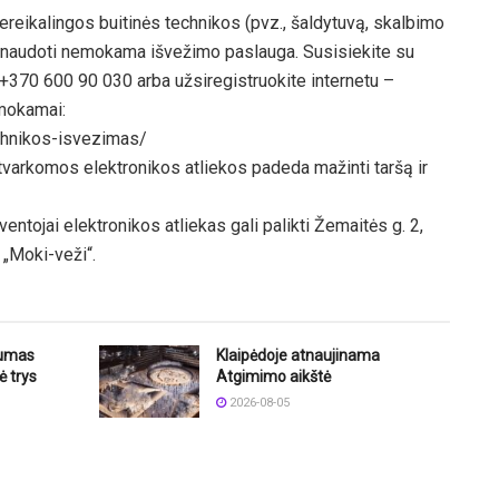
ereikalingos buitinės technikos (pvz., šaldytuvą, skalbimo
asinaudoti nemokama išvežimo paslauga. Susisiekite su
+370 600 90 030 arba užsiregistruokite internetu –
emokamai:
echnikos-isvezimas/
tvarkomos elektronikos atliekos padeda mažinti taršą ir
ntojai elektronikos atliekas gali palikti Žemaitės g. 2,
 „Moki-veži“.
iumas
Klaipėdoje atnaujinama
ė trys
Atgimimo aikštė
2026-08-05