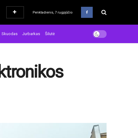
Penktadienis, 7 rugpjūčio
Skuodas
Jurbarkas
Šilutė
ktronikos