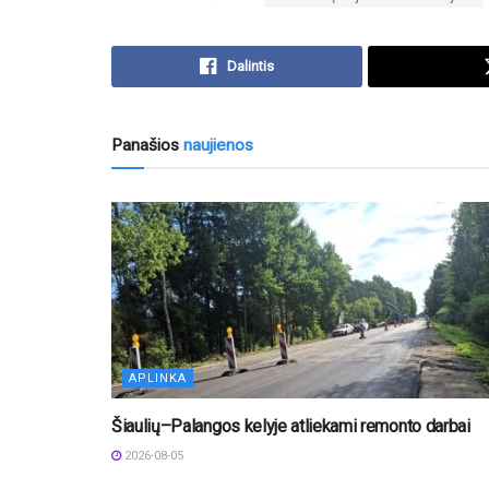
Dalintis
Panašios
naujienos
APLINKA
Šiaulių–Palangos kelyje atliekami remonto darbai
2026-08-05