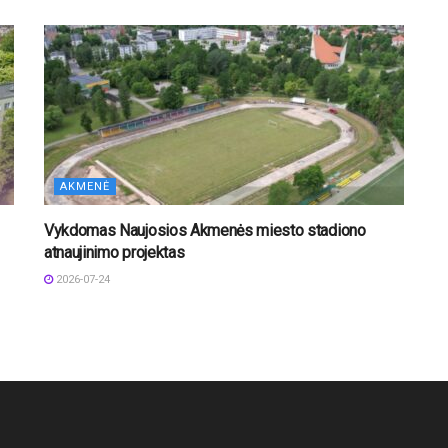
AKMENĖ
Vykdomas Naujosios Akmenės miesto stadiono
atnaujinimo projektas
2026-07-24