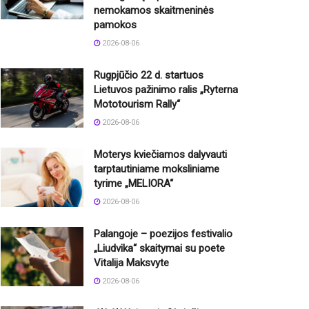
nemokamos skaitmeninės
pamokos
2026-08-06
Rugpjūčio 22 d. startuos
Lietuvos pažinimo ralis „Ryterna
Mototourism Rally“
2026-08-06
Moterys kviečiamos dalyvauti
tarptautiniame moksliniame
tyrime „MELIORA“
2026-08-06
Palangoje – poezijos festivalio
„Liudvika“ skaitymai su poete
Vitalija Maksvyte
2026-08-06