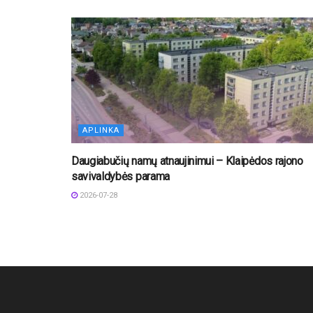
APLINKA
Daugiabučių namų atnaujinimui – Klaipėdos rajono
savivaldybės parama
2026-07-28