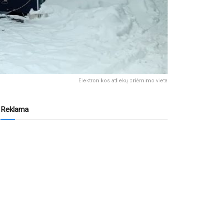
Elektronikos atliekų priėmimo vieta
Reklama