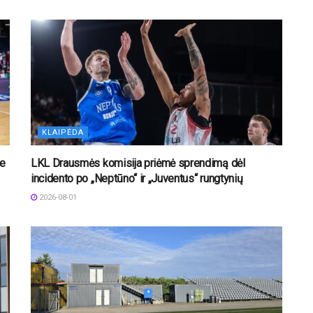
KLAIPĖDA
je
LKL Drausmės komisija priėmė sprendimą dėl
incidento po „Neptūno“ ir „Juventus“ rungtynių
2026-08-01