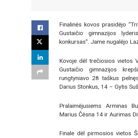
Finalinės kovos prasidėjo “Tr
Gustaičio gimnazijos lyder
konkursas”. Jame nugalėjo Laz
Kovoje dėl trečiosios vietos 
Gustaičio gimnazijos krepši
rungtyniavo 28 taškus pelnęs
Darius Stonkus, 14 – Gytis Suš
Pralaimėjusiems Arminas B
Marius Čėsna 14 ir Aurimas Dit
Finale dėl pirmosios vietos Š