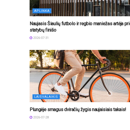
APLINKA
Naujasis Šiaulių futbolo ir regbio maniežas artėja pri
statybų finišo
2026-07-31
LAISVALAIKIS
Plungėje smagus dviračių žygis naujaisiais takais!
2026-07-28