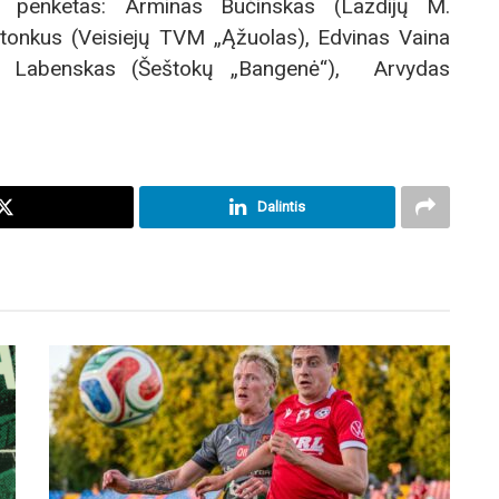
jų penketas: Arminas Bučinskas (Lazdijų M.
Stonkus (Veisiejų TVM „Ąžuolas), Edvinas Vaina
s Labenskas (Šeštokų „Bangenė“), Arvydas
Dalintis