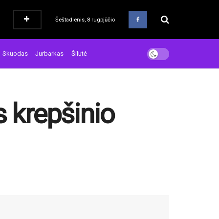
Šeštadienis, 8 rugpjūčio
Skuodas
Jurbarkas
Šilutė
s krepšinio