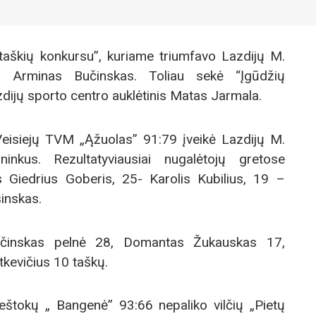
itaškių konkursu”, kuriame triumfavo Lazdijų M.
is Arminas Bučinskas. Toliau sekė “Įgūdžių
dijų sporto centro auklėtinis Matas Jarmala.
Veisiejų TVM „Ąžuolas” 91:79 įveikė Lazdijų M.
ninkus. Rezultatyviausiai nugalėtojų gretose
 Giedrius Goberis, 25- Karolis Kubilius, 19 –
inskas.
učinskas pelnė 28, Domantas Žukauskas 17,
kevičius 10 taškų.
eštokų „ Bangenė” 93:66 nepaliko vilčių „Pietų