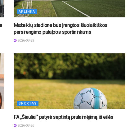
APLINKA
e
Mažeikių stadione bus įrengtos šiuolaikiškos
persirengimo patalpos sportininkams
2026-07-29
SPORTAS
FA „Šiauliai“ patyrė septintą pralaimėjimą iš eilės
2026-07-26