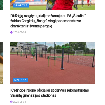
SPORTAS
Didžiąją rungtynių dalį mažumoje su FA „Šiauliai“
žaidus Gargždų „Banga“ visgi pademonstravo
charakterį ir šventė pergalę
2026-08-04
APLINKA
Kretingos rajone oficialiai atidarytas rekonstruotas
Salantų gimnazijos stadionas
2026-08-03