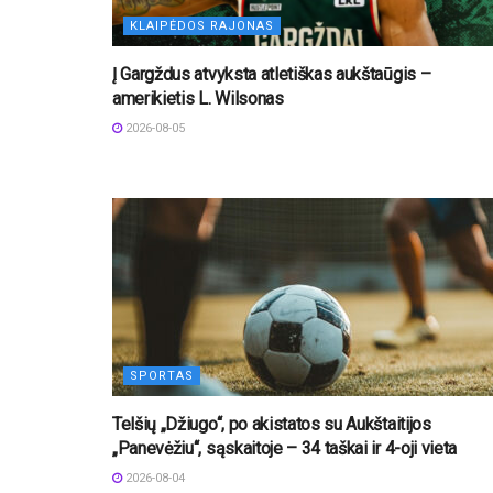
KLAIPĖDOS RAJONAS
Į Gargždus atvyksta atletiškas aukštaūgis –
amerikietis L. Wilsonas
2026-08-05
SPORTAS
Telšių „Džiugo“, po akistatos su Aukštaitijos
„Panevėžiu“, sąskaitoje – 34 taškai ir 4-oji vieta
2026-08-04