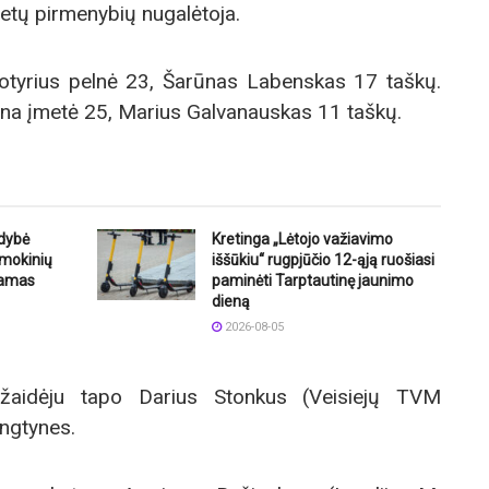
etų pirmenybių nugalėtoja.
tyrius pelnė 23, Šarūnas Labenskas 17 taškų.
na įmetė 25, Marius Galvanauskas 11 taškų.
ldybė
Kretinga „Lėtojo važiavimo
 mokinių
iššūkiu“ rugpjūčio 12-ąją ruošiasi
ramas
paminėti Tarptautinę jaunimo
dieną
2026-08-05
ų žaidėju tapo Darius Stonkus (Veisiejų TVM
ungtynes.