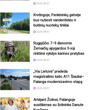
2026-08-07
Kretingoje, Penkininkų gatvėje
bus nutiesti vandentiekio ir
buitinių nuotekų tinklai
2026-08-07
Rugpjūčio 7–9 dienomis
Žemaičių apygardos 3-ioji
rinktinė vykdys karines pratybas
2026-08-07
„Via Lietuva“ pradeda
magistralinio kelio A11 Šiauliai–
Palanga modernizavimo etapą
2026-08-07
Artėjant Žolinei, Palangoje
susitikimas su žolininke Danute