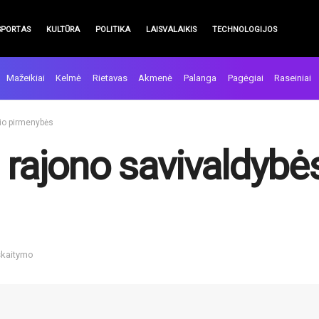
SPORTAS
KULTŪRA
POLITIKA
LAISVALAIKIS
TECHNOLOGIJOS
Mažeikiai
Kelmė
Rietavas
Akmenė
Palanga
Pagėgiai
Raseiniai
nio pirmenybės
 rajono savivaldybė
skaitymo