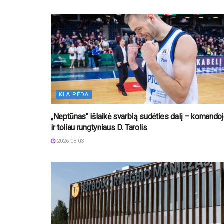
KLAIPĖDA
„Neptūnas“ išlaikė svarbią sudėties dalį – komando
ir toliau rungtyniaus D. Tarolis
2026-08-03