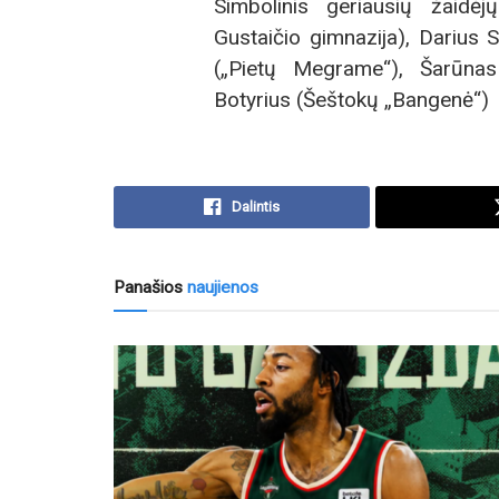
Simbolinis geriausių žaidė
Gustaičio gimnazija), Darius 
(„Pietų Megrame“), Šarūna
Botyrius (Šeštokų „Bangenė“)
Dalintis
Panašios
naujienos