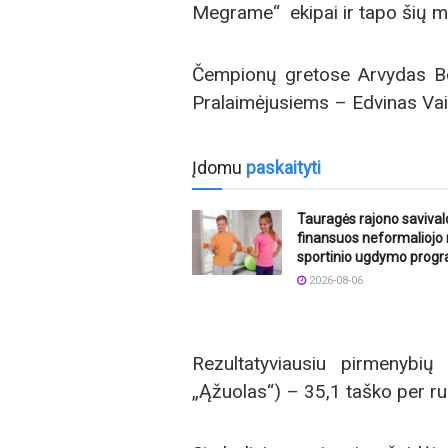
Megrame“ ekipai ir tapo šių m
Čempionų gretose Arvydas Bo
Pralaimėjusiems – Edvinas Vai
Įdomu
paskaityti
Tauragės rajono saviva
finansuos neformaliojo
sportinio ugdymo prog
2026-08-06
Rezultatyviausiu pirmenybi
„Ąžuolas“) – 35,1 taško per r