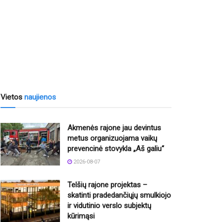
Vietos
naujienos
Akmenės rajone jau devintus
metus organizuojama vaikų
prevencinė stovykla „Aš galiu“
2026-08-07
Telšių rajone projektas –
skatinti pradedančiųjų smulkiojo
ir vidutinio verslo subjektų
kūrimąsi