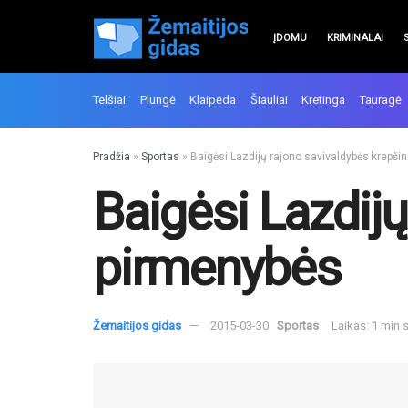
ĮDOMU
KRIMINALAI
Telšiai
Plungė
Klaipėda
Šiauliai
Kretinga
Tauragė
Pradžia
»
Sportas
»
Baigėsi Lazdijų rajono savivaldybės krepši
Baigėsi Lazdijų
pirmenybės
Žemaitijos gidas
2015-03-30
Sportas
Laikas: 1 min 