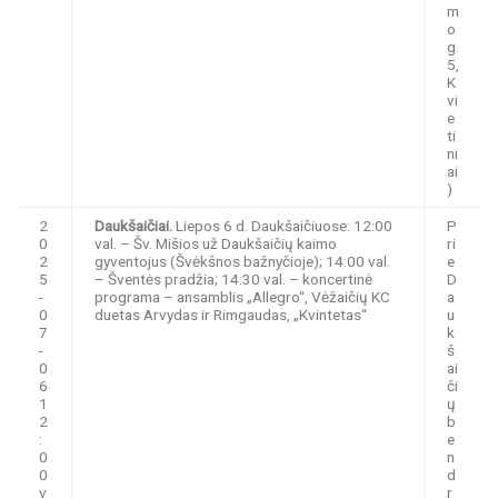
m
o
g.
5,
K
vi
e
ti
ni
ai
)
2
Daukšaičiai.
Liepos 6 d. Daukšaičiuose: 12:00
P
0
val. – Šv. Mišios už Daukšaičių kaimo
ri
2
gyventojus (Švėkšnos bažnyčioje); 14:00 val.
e
5
– Šventės pradžia; 14:30 val. – koncertinė
D
-
programa – ansamblis „Allegro“, Vėžaičių KC
a
0
duetas Arvydas ir Rimgaudas, „Kvintetas“
u
7
k
-
š
0
ai
6
či
1
ų
2
b
:
e
0
n
0
d
v
r