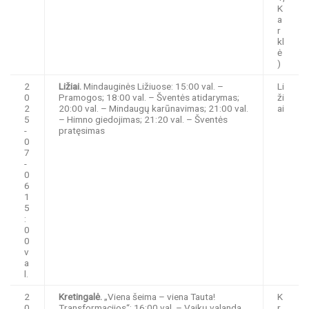
K
a
r
kl
ė
)
2
Ližiai.
Mindauginės Ližiuose: 15:00 val. –
Li
0
Pramogos; 18:00 val. – Šventės atidarymas;
ži
2
20:00 val. – Mindaugų karūnavimas; 21:00 val.
ai
5
– Himno giedojimas; 21:20 val. – Šventės
-
pratęsimas
0
7
-
0
6
1
5
:
0
0
v
a
l.
2
Kretingalė.
„Viena šeima – viena Tauta!
K
0
Transformacijos“: 16:00 val. – Vaikų valanda
r