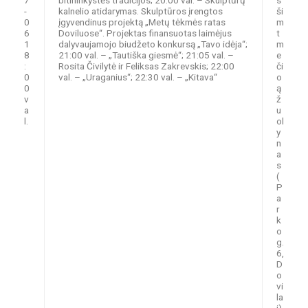
7
bitininkystės tradicijos; 20:00 val. – Skulptūrų
s
-
kalnelio atidarymas. Skulptūros įrengtos
ši
0
įgyvendinus projektą „Metų tėkmės ratas
m
6
Doviluose“. Projektas finansuotas laimėjus
t
1
dalyvaujamojo biudžeto konkursą „Tavo idėja“;
m
8
21:00 val. – „Tautiška giesmė“; 21:05 val. –
e
:
Rosita Čivilytė ir Feliksas Zakrevskis; 22:00
či
0
val. – „Uraganius“; 22:30 val. – „Kitava“
o
0
ą
v
ž
a
u
l.
ol
y
n
a
s
(
P
a
r
k
o
g.
6,
D
o
vi
la