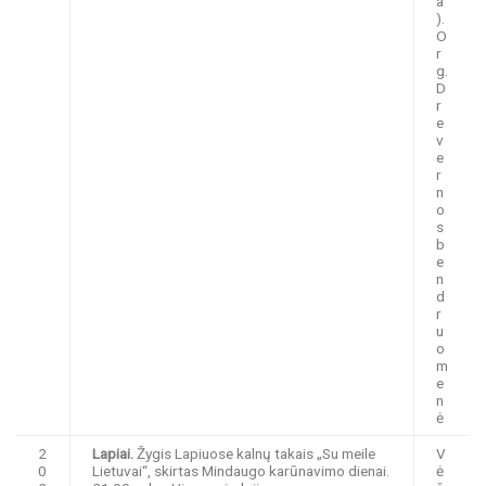
a
).
O
r
g.
D
r
e
v
e
r
n
o
s
b
e
n
d
r
u
o
m
e
n
ė
2
Lapiai.
Žygis Lapiuose kalnų takais „Su meile
V
0
Lietuvai“, skirtas Mindaugo karūnavimo dienai.
ė