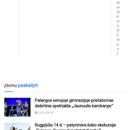
el
io
sl
ė
ni
s
(f
il
m
a
s
)
Įdomu
paskaityti
Palangos senojoje gimnazijoje pristatomas
išskirtinis spektaklis „Jaunuolio kambaryje“
2026-08-05
Rugpjūčio 14 d. – patyriminė šokio ekskursija