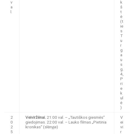
v
k
a
š
l.
t
ė
(t
ie
s
T
u
r
g
a
u
s
g.
4,
P
ri
e
k
ul
ė
)
2
Veiviržėnai.
21:00 val. – „Tautiškos giesmės“
V
0
giedojimas. 22:00 val. – Lauko filmas „Pietinia
ei
2
kronikas“ (slėnyje)
vi
5
r