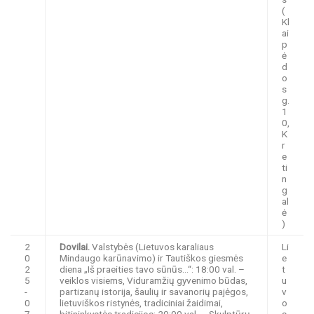
(
Kl
ai
p
ė
d
o
s
g.
1
0,
K
r
e
ti
n
g
al
ė
)
2
Dovilai.
Valstybės (Lietuvos karaliaus
Li
0
Mindaugo karūnavimo) ir Tautiškos giesmės
e
2
diena „Iš praeities tavo sūnūs…“: 18:00 val. –
t
5
veiklos visiems, Viduramžių gyvenimo būdas,
u
-
partizanų istorija, šaulių ir savanorių pajėgos,
v
0
lietuviškos ristynės, tradiciniai žaidimai,
o