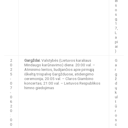
el
s
o
s
g.
1
7,
L
a
pi
ai
)
2
Gargždai.
Valstybės (Lietuvos karaliaus
G
0
Mindaugo karūnavimo) diena: 20:00 val. –
a
2
Atminimo lentos, liudijančios apie pirmąją
r
5
iškeltą trispalvę Gargžduose, atidengimo
g
-
ceremonija; 20:05 val. – Claros Giambino
ž
0
koncertas; 21:00 val. – Lietuvos Respublikos
d
7
himno giedojimas
ų
-
k
0
ul
6
t
2
ū
0
r
:
o
0
s
0
c