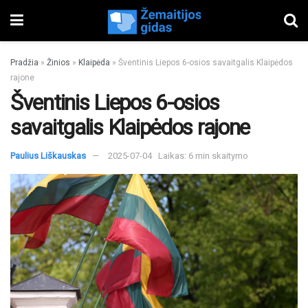
Pradžia
»
Žinios
»
Klaipėda
»
Šventinis Liepos 6-osios savaitgalis Klaipėdos
rajone
Šventinis Liepos 6-osios
savaitgalis Klaipėdos rajone
Paulius Liškauskas
2025-07-04
Laikas: 6 min skaitymo