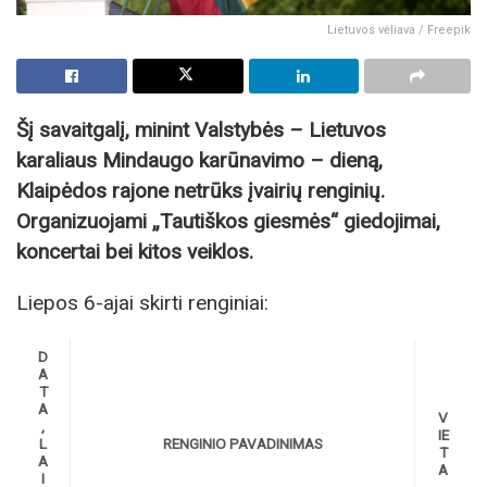
Lietuvos vėliava / Freepik
Šį savaitgalį, minint Valstybės – Lietuvos
karaliaus Mindaugo karūnavimo – dieną,
Klaipėdos rajone netrūks įvairių renginių.
Organizuojami „Tautiškos giesmės“ giedojimai,
koncertai bei kitos veiklos.
Liepos 6-ajai skirti renginiai:
D
A
T
A
V
,
IE
L
RENGINIO PAVADINIMAS
T
A
A
I