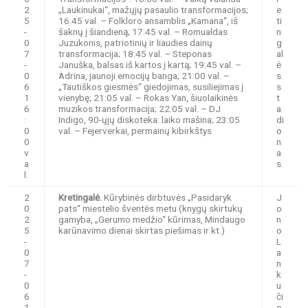
2
„Laukinukai“, mažųjų pasaulio transformacijos;
e
5
16:45 val. – Folkloro ansamblis „Kamana“, iš
ti
-
šaknų į šiandieną; 17:45 val. – Romualdas
n
0
Juzukonis, patriotinių ir liaudies dainų
g
7
transformacija; 18:45 val. – Steponas
al
-
Januška, balsas iš kartos į kartą; 19:45 val. –
ė
0
Adrina, jaunoji emocijų banga; 21:00 val. –
s
6
„Tautiškos giesmės“ giedojimas, susiliejimas į
s
1
vienybę; 21:05 val. – Rokas Yan, šiuolaikinės
t
6
muzikos transformacija; 22:05 val. – DJ
a
:
Indigo, 90-ųjų diskoteka: laiko mašina; 23:05
di
0
val. – Fejerverkai, permainų kibirkštys
o
0
n
v
a
a
s
l.
2
Kretingalė.
Kūrybinės dirbtuvės „Pasidaryk
J
0
pats“ miestelio šventės metu (knygų skirtukų
o
2
gamyba, „Gerumo medžio“ kūrimas, Mindaugo
n
5
karūnavimo dienai skirtas piešimas ir kt.)
o
-
L
0
a
7
n
-
k
0
u
6
či
1
o