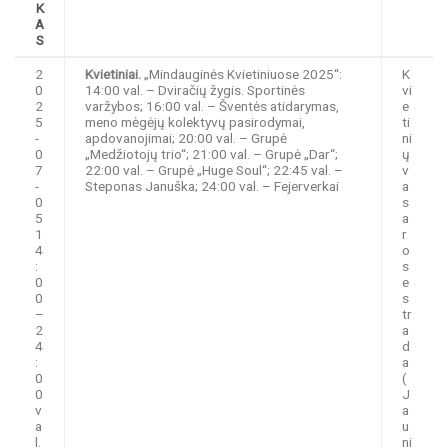
K
A
S
2
Kvietiniai.
„Mindauginės Kvietiniuose 2025“:
K
0
14:00 val. – Dviračių žygis. Sportinės
vi
2
varžybos; 16:00 val. – Šventės atidarymas,
e
5
meno mėgėjų kolektyvų pasirodymai,
ti
-
apdovanojimai; 20:00 val. – Grupė
ni
0
„Medžiotojų trio“; 21:00 val. – Grupė „Dar“;
ų
7
22:00 val. – Grupė „Huge Soul“; 22:45 val. –
v
-
Steponas Januška; 24:00 val. – Fejerverkai
a
0
s
5
a
1
r
4
o
:
s
0
e
0
s
–
tr
2
a
4
d
:
a
0
(
0
J
v
a
a
u
l.
ni