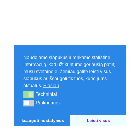
Naudojame slapukus ir renkame statistinę
informaciją, kad užtikrintume geriausią patirtį
mūsų svetainėje. Žemiau galite leisti visus
slapukus ar išsaugoti tik tuos, kurie jums
aktualūs.
Plačiau
Techniniai
Techniniai
Rinkodaros
Rinkodaros
Išsaugoti nustatymus
Leisti visus