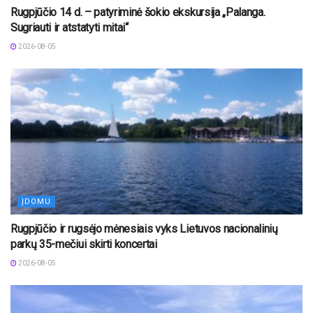
Rugpjūčio 14 d. – patyriminė šokio ekskursija „Palanga.
Sugriauti ir atstatyti mitai“
2026-08-05
ĮDOMU
Rugpjūčio ir rugsėjo mėnesiais vyks Lietuvos nacionalinių
parkų 35-mečiui skirti koncertai
2026-08-05