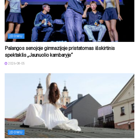
ĮDOMU
Palangos senojoje gimnazijoje pristatomas išskirtinis
spektaklis „Jaunuolio kambaryje“
2026-08-05
ĮDOMU