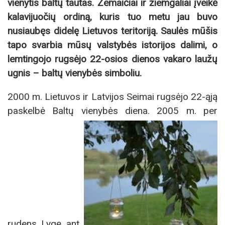
vienytis baltų tautas. Žemaičiai ir žiemgaliai įveikė
kalavijuočių ordiną, kuris tuo metu jau buvo
nusiaubęs didelę Lietuvos teritoriją. Saulės mūšis
tapo svarbia mūsų valstybės istorijos dalimi, o
lemtingojo rugsėjo 22-osios dienos vakaro laužų
ugnis – baltų vienybės simboliu.
2000 m. Lietuvos ir Latvijos Seimai rugsėjo 22-ąją
paskelbė Baltų vienybės diena. 2005 m. per
rudens Lygę ant