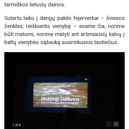
tarmiškos lietuvių dainos.
Sutartu laiku į dangų pakilo fejerverkai – šviesos
ženklas, reiškiantis vienybę – esame čia, norime
būti matomi, norime matyti ant artimiausių kalvų į
baltų vienybės sąšauką susirinkusius tautiečius.
-
+
1
Iš 6