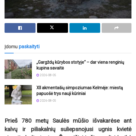
Įdomu
paskaityti
„Gargždų kūrybos stotyje“ – dar viena renginių
kupina savaitė
2026-08-05
XII akmentašių simpoziumas Kelmėje: miestą
papuošė trys nauji kūriniai
2026-08-05
Prieš 780 metų Saulės mūšio išvakarėse ant
kalvų ir piliakalnių suliepsnojusi ugnis kvietė