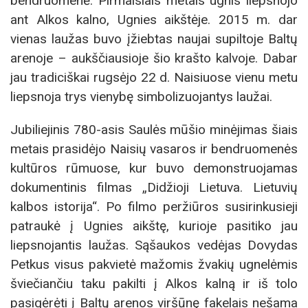
bendruomenė. Pirmaisiais metais ugnis liepsnojo
ant Alkos kalno, Ugnies aikštėje. 2015 m. dar
vienas laužas buvo įžiebtas naujai supiltoje Baltų
arenoje – aukščiausioje šio krašto kalvoje. Dabar
jau tradiciškai rugsėjo 22 d. Naisiuose vienu metu
liepsnoja trys vienybę simbolizuojantys laužai.
Jubiliejinis 780-asis Saulės mūšio minėjimas šiais
metais prasidėjo Naisių vasaros ir bendruomenės
kultūros rūmuose, kur buvo demonstruojamas
dokumentinis filmas „Didžioji Lietuva. Lietuvių
kalbos istorija“. Po filmo peržiūros susirinkusieji
patraukė į Ugnies aikštę, kurioje pasitiko jau
liepsnojantis laužas. Sąšaukos vedėjas Dovydas
Petkus visus pakvietė mažomis žvakių ugnelėmis
šviečiančiu taku pakilti į Alkos kalną ir iš tolo
pasigėrėti į Baltų arenos viršūnę fakelais nešama