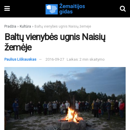
Pradžia
»
Kultūra
»
Baltų vienybės ugnis Naisių žemėje
Baltų vienybės ugnis Naisių
žemėje
Paulius Liškauskas
2016-09-27
Laikas: 2 min skaitymo