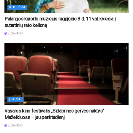
KULTŪRA
Palangos kurorto muziejus rugpjūčio 8 d. 11 val. kviečia į
sutartinių rato kelionę
2026-08-04
ĮDOMU
Vasaros kino festivalis „Sidabrinės gervės naktys“
Mažeikiuose – jau penktadienį
2026-08-04