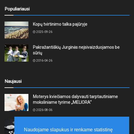
Populiariausi
Kopų tvirtinimo talka pajūryje
2025-09-26
Pakražantiškių Jurginės neįsivaizduojamos be
sūrių
2016-04-26
Naujausi
Moterys kviečiamos dalyvauti tarptautiniame
moksliniame tyrime „MELIORA“
2026-08-06
Mažeikiuose sulaikytas įtariamasis, galimai platinęs
narkotikus
Naudojame slapukus ir renkame statistinę