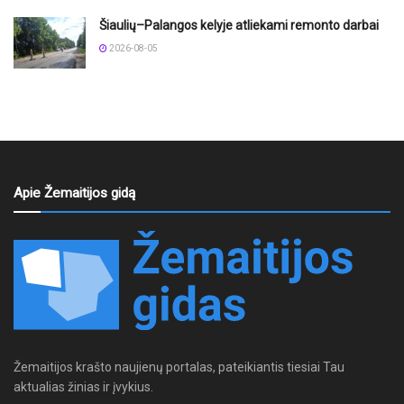
Šiaulių–Palangos kelyje atliekami remonto darbai
2026-08-05
Apie Žemaitijos gidą
Žemaitijos krašto naujienų portalas, pateikiantis tiesiai Tau
aktualias žinias ir įvykius.