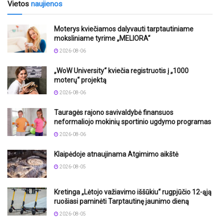
Vietos
naujienos
Moterys kviečiamos dalyvauti tarptautiniame
moksliniame tyrime „MELIORA“
2026-08-06
„WoW University“ kviečia registruotis į „1000
moterų“ projektą
2026-08-06
Tauragės rajono savivaldybė finansuos
neformaliojo mokinių sportinio ugdymo programas
2026-08-06
Klaipėdoje atnaujinama Atgimimo aikštė
2026-08-05
Kretinga „Lėtojo važiavimo iššūkiu“ rugpjūčio 12-ąją
ruošiasi paminėti Tarptautinę jaunimo dieną
2026-08-05