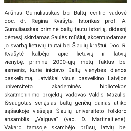
Arūnas Gumuliauskas bei Baltų centro vadovė
doc. dr. Regina Kvašytė. Istorikas prof. A.
Gumuliauskas priminė baltų tautų istoriją, didesnį
dėmesį skirdamas Saulės mūšiui, akcentuodamas
jo svarbą lietuvių tautai bei Šiaulių kraštui. Doc. R.
Kvašytė kalbėjo apie lietuvių ir latvių
vienybę, priminė 2000-ųjų metų faktus bei
asmenis, kurie iniciavo Baltų vienybės dienos
paskelbimą. Latviškai visus pasveikino Latvijos
universiteto akademinės bibliotekos
skaitmeninimo projektų vadovas Valdis Mazulis.
Išsaugotas senąsias baltų genčių dainas atliko
sąšaukoje viešėjęs Šiaulių universiteto folkloro
ansamblis „Vaiguva“ (vad. D. Martinaitienė).
Vakaro tamsoje skambėjo prūsų, latvių bei