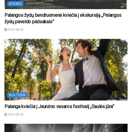
ĮDOMU
Palangos žydų bendruomenė kviečia į ekskursiją „Palangos
žydų paveldo pėdsakais“
2026-08-04
KULTŪRA
Palanga kviečia į Jaunimo vasaros festivalį „Saulės jūra“
2026-08-04