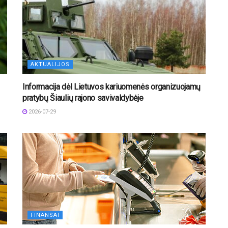
AKTUALIJOS
Informacija dėl Lietuvos kariuomenės organizuojamų
pratybų Šiaulių rajono savivaldybėje
2026-07-29
FINANSAI