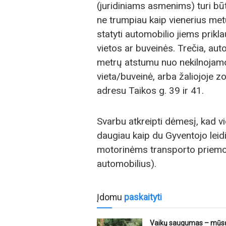
(juridiniams asmenims) turi būt
ne trumpiau kaip vienerius met
statyti automobilio jiems pri
vietos ar buveinės. Trečia, aut
metrų atstumu nuo nekilnojamo
vieta/buveinė, arba žaliojoje z
adresu Taikos g. 39 ir 41.
Svarbu atkreipti dėmesį, kad v
daugiau kaip du Gyventojo leidim
motorinėms transporto priem
automobilius).
Įdomu
paskaityti
Vaikų saugumas – mūsų