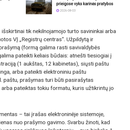
prieigose vyks karinės pratybos
2026-08-03
 išskirtinai tik nekilnojamojo turto savininkai arba
ruotos VĮ „Registrų centras“. Užpildytą ir
prašymą (formą galima rasti savivaldybės
ima pateikti keliais būdais: atnešti tiesiogiai į
raciją (1 aukštas, 12 kabinetas), siųsti paštu
ga, arba pateikti elektroniniu paštu
el. paštu, prašymas turi būti pasirašytas
 arba pateiktas tokiu formatu, kuris užtikrintų jo
mentas – tai įrašas elektroninėje sistemoje,
dienas nuo prašymo gavimo. Svarbu žinoti, kad