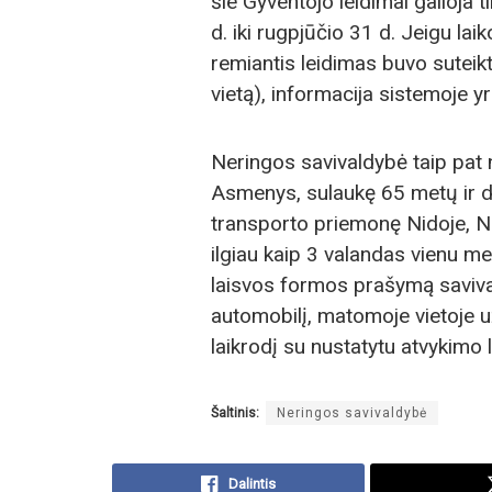
šie Gyventojo leidimai galioja t
d. iki rugpjūčio 31 d. Jeigu lai
remiantis leidimas buvo sutei
vietą), informacija sistemoje yr
Neringos savivaldybė taip pat
Asmenys, sulaukę 65 metų ir d
transporto priemonę Nidoje, Na
ilgiau kaip 3 valandas vienu met
laisvos formos prašymą savivald
automobilį, matomoje vietoje u
laikrodį su nustatytu atvykimo l
Šaltinis:
Neringos savivaldybė
Dalintis