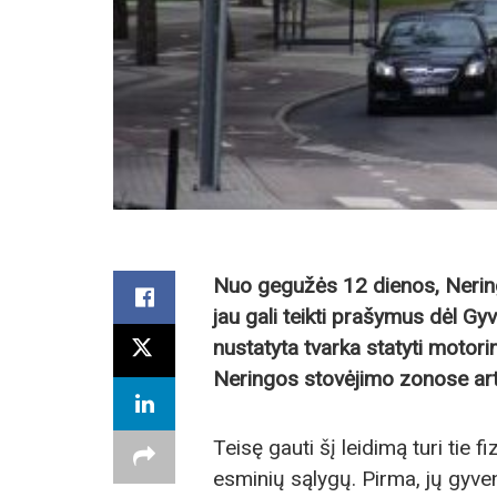
Nuo gegužės 12 dienos, Nering
jau gali teikti prašymus dėl Gyv
nustatyta tvarka statyti moto
Neringos stovėjimo zonose art
Teisę gauti šį leidimą turi tie fi
esminių sąlygų. Pirma, jų gyve