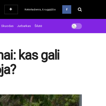
Ketvirtadienis, 6 rugpjūčio
Skuodas
Jurbarkas
Šilutė
i: kas gali
oja?