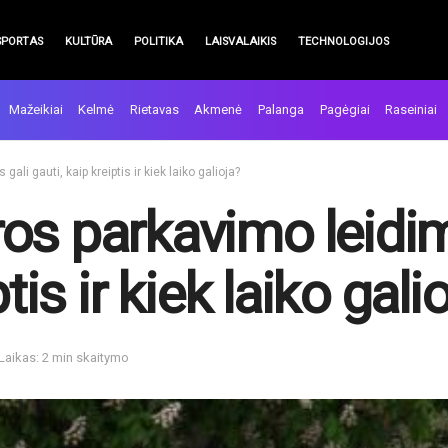
SPORTAS
KULTŪRA
POLITIKA
LAISVALAIKIS
TECHNOLOGIJOS
Mažeikiai
Kelmė
Rietavas
Akmenė
Palanga
Pagėgiai
Raseiniai
li gauti, kaip kreiptis ir kiek laiko galioja?
os parkavimo leidima
tis ir kiek laiko gali
Laikas: 2 min skaitymo