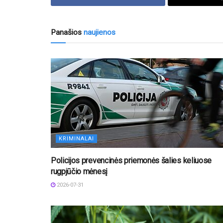
Panašios
naujienos
KRIMINALAI
Policijos prevencinės priemonės šalies keliuose
rugpjūčio mėnesį
2026-07-31