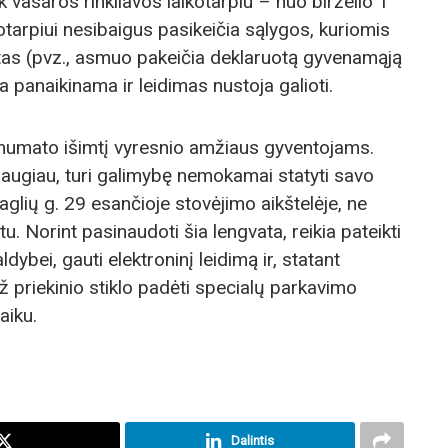
ik vasaros rinkliavos laikotarpiu – nuo birželio 1
kotarpiui nesibaigus pasikeičia sąlygos, kuriomis
ktas (pvz., asmuo pakeičia deklaruotą gyvenamąją
a panaikinama ir leidimas nustoja galioti.
 numato išimtį vyresnio amžiaus gyventojams.
augiau, turi galimybę nemokamai statyti savo
glių g. 29 esančioje stovėjimo aikštelėje, ne
u. Norint pasinaudoti šia lengvata, reikia pateikti
ybei, gauti elektroninį leidimą ir, statant
ž priekinio stiklo padėti specialų parkavimo
aiku.
Dalintis