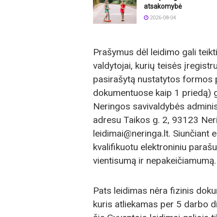
atsakomybė
2026-08-04
Prašymus dėl leidimo gali teikti
valdytojai, kurių teisės įregist
pasirašytą nustatytos formos 
dokumentuose kaip 1 priedą) gal
Neringos savivaldybės administ
adresu Taikos g. 2, 93123 Nerin
leidimai@neringa.lt. Siunčiant 
kvalifikuotu elektroniniu parašu
vientisumą ir nepakeičiamumą.
Pats leidimas nėra fizinis doku
kuris atliekamas per 5 darbo 