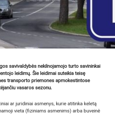
os savivaldybės nekilnojamojo turto savininkai
entojo leidimų. Šie leidimai suteikia teisę
rines transporto priemones apmokestintose
ėjančiu vasaros sezonu.
ziniai ar juridiniai asmenys, kurie atitinka keletą
namoji vieta (fiziniams asmenims) arba buveinė