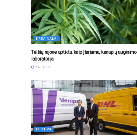
KRIMINALAI
Telšių rajone aptikta, kaip įtariama, kanapių auginimo
laboratorija
2026-07-29
LIETUVA