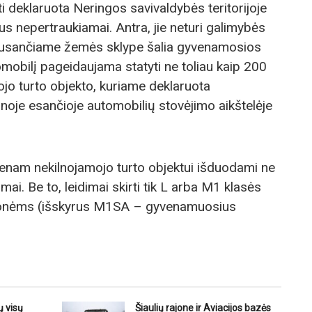
i deklaruota Neringos savivaldybės teritorijoje
us nepertraukiamai. Antra, jie neturi galimybės
klausančiame žemės sklype šalia gyvenamosios
omobilį pageidaujama statyti ne toliau kaip 200
jo turto objekto, kuriame deklaruota
onoje esančioje automobilių stovėjimo aikštelėje
ienam nekilnojamojo turto objektui išduodami ne
ai. Be to, leidimai skirti tik L arba M1 klasės
onėms (išskyrus M1SA – gyvenamuosius
 visų
Šiaulių rajone ir Aviacijos bazės