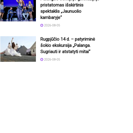
pristatomas išskirtinis
spektaklis „Jaunuolio
kambaryje“
2026-08-05
Rugpjūčio 14 d. – patyriminė
šokio ekskursija „Palanga.
Sugriauti ir atstatyti mitai“
2026-08-05