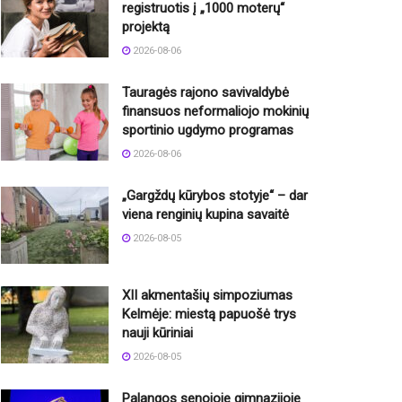
registruotis į „1000 moterų“
projektą
2026-08-06
Tauragės rajono savivaldybė
finansuos neformaliojo mokinių
sportinio ugdymo programas
2026-08-06
„Gargždų kūrybos stotyje“ – dar
viena renginių kupina savaitė
2026-08-05
XII akmentašių simpoziumas
Kelmėje: miestą papuošė trys
nauji kūriniai
2026-08-05
Palangos senojoje gimnazijoje