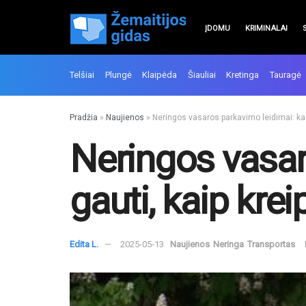
ĮDOMU
KRIMINALAI
Telšiai
Plungė
Klaipėda
Šiauliai
Kretinga
Tauragė
Pradžia
»
Naujienos
»
Neringos vasaros parkavimo leidimai: kas ga
Neringos vasar
gauti, kaip kreip
Edita L.
2025-05-13
Naujienos
Neringa
Transportas