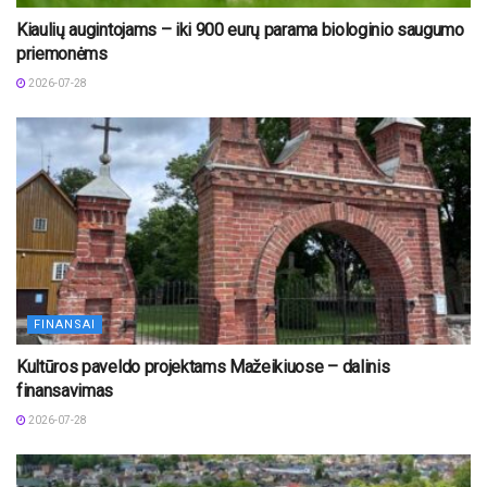
Kiaulių augintojams – iki 900 eurų parama biologinio saugumo
priemonėms
2026-07-28
FINANSAI
Kultūros paveldo projektams Mažeikiuose – dalinis
finansavimas
2026-07-28