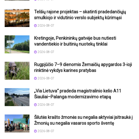
Telšių rajone projektas – skatinti pradedančiųjų
smulkiojo ir vidutinio verslo subjektų kūrimąsi
2026-08-07
Kretingoje, Penkininkų gatvėje bus nutiesti
vandentiekio ir buitinių nuotekų tinklai
2026-08-07
Rugpjūčio 7–9 dienomis Žemaičių apygardos 3-ioji
rinktinė vykdys karines pratybas
2026-08-07
„Via Lietuva“ pradeda magistralinio kelio A11
Šiauliai–Palanga modernizavimo etapą
2026-08-07
Šilutės krašto žmonės su negalia aktyviai įsitraukė į
Žmonių su negalia vasaros sporto šventę
2026-08-07