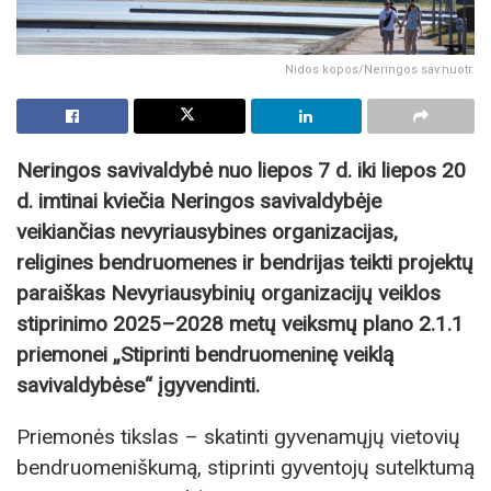
Nidos kopos/Neringos sav.nuotr.
Neringos savivaldybė nuo liepos 7 d. iki liepos 20
d. imtinai kviečia Neringos savivaldybėje
veikiančias nevyriausybines organizacijas,
religines bendruomenes ir bendrijas teikti projektų
paraiškas Nevyriausybinių organizacijų veiklos
stiprinimo 2025–2028 metų veiksmų plano 2.1.1
priemonei „Stiprinti bendruomeninę veiklą
savivaldybėse“ įgyvendinti.
Priemonės tikslas – skatinti gyvenamųjų vietovių
bendruomeniškumą, stiprinti gyventojų sutelktumą