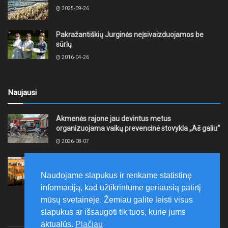
2025-09-26
Pakražantiškių Jurginės neįsivaizduojamos be
sūrių
2016-04-26
Naujausi
Akmenės rajone jau devintus metus
organizuojama vaikų prevencinė stovykla „Aš galiu“
2026-08-07
Telšių rajone projektas – skatinti pradedančiųjų
smulkiojo ir vidutinio verslo subjektų kūrimąsi
Naudojame slapukus ir renkame statistinę
2026-08-07
informaciją, kad užtikrintume geriausią patirtį
mūsų svetainėje. Žemiau galite leisti visus
slapukus ar išsaugoti tik tuos, kurie jums
aktualūs.
Plačiau