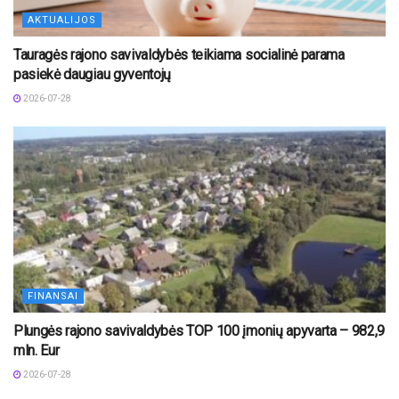
AKTUALIJOS
Tauragės rajono savivaldybės teikiama socialinė parama
pasiekė daugiau gyventojų
2026-07-28
FINANSAI
Plungės rajono savivaldybės TOP 100 įmonių apyvarta – 982,9
mln. Eur
2026-07-28