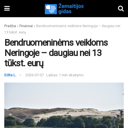
Pradžia
»
Finansai
»
Bendruomeninėms veikloms Neringoje – daugiau nei
13 tūkst. eurų
Bendruomeninėms veikloms
Neringoje – daugiau nei 13
tūkst. eurų
Edita L.
2026-07-07
Laikas: 1 min skaitymo