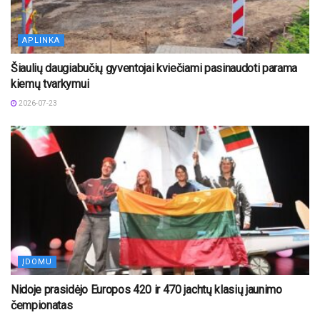
APLINKA
Šiaulių daugiabučių gyventojai kviečiami pasinaudoti parama
kiemų tvarkymui
2026-07-23
ĮDOMU
Nidoje prasidėjo Europos 420 ir 470 jachtų klasių jaunimo
čempionatas