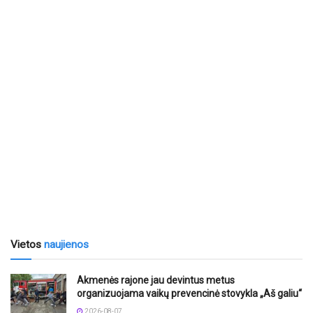
Vietos
naujienos
Akmenės rajone jau devintus metus
organizuojama vaikų prevencinė stovykla „Aš galiu“
2026-08-07