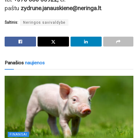
paštu
zydrune.janauskiene@neringa.lt
.
Šaltinis:
Neringos savivaldybė
Panašios
naujienos
FINANSAI