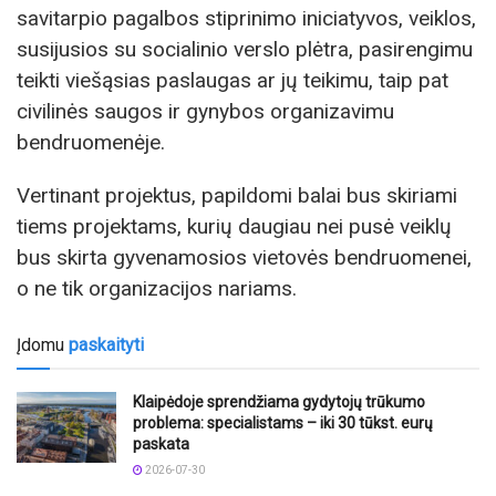
savitarpio pagalbos stiprinimo iniciatyvos, veiklos,
susijusios su socialinio verslo plėtra, pasirengimu
teikti viešąsias paslaugas ar jų teikimu, taip pat
civilinės saugos ir gynybos organizavimu
bendruomenėje.
Vertinant projektus, papildomi balai bus skiriami
tiems projektams, kurių daugiau nei pusė veiklų
bus skirta gyvenamosios vietovės bendruomenei,
o ne tik organizacijos nariams.
Įdomu
paskaityti
Klaipėdoje sprendžiama gydytojų trūkumo
problema: specialistams – iki 30 tūkst. eurų
paskata
2026-07-30