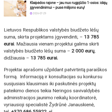
Klaipėdos rajone – jau nuo rugpjūčio 1-osios: idėjų
įgyvendinimui – pusė milijono eurų!
2026-07-29
Lietuvos Respublikos valstybės biudžeto lėšų
suma, skirta projektams įgyvendinti, –
13 785
eurai
. Mažiausia vienam projektui galima skirti
valstybės biudžeto lėšų suma –
2 000 eurų
,
didžiausia –
13 785 eurai
.
Projektai aprašomi užpildant patvirtintą paraiškos
formą. Informaciją ir konsultacijas su konkursu
susijusiais klausimais iki paskutinės projektų
pateikimo dienos teikia Neringos savivaldybės
administracijos jaunimo reikalų koordinatorė,
vyriausioji specialistė Žydrūnė Janauskienė,
tel
.
+370 686 55922
,
el.