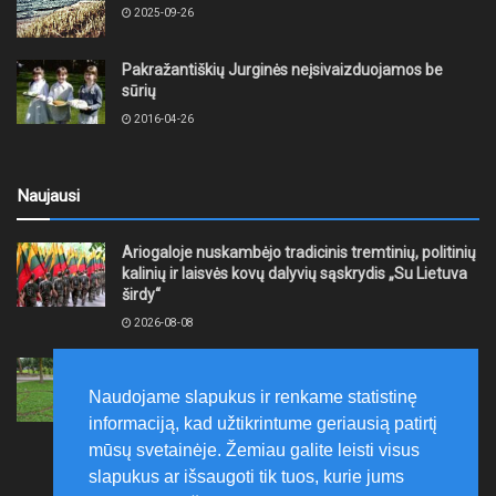
2025-09-26
Pakražantiškių Jurginės neįsivaizduojamos be
sūrių
2016-04-26
Naujausi
Ariogaloje nuskambėjo tradicinis tremtinių, politinių
kalinių ir laisvės kovų dalyvių sąskrydis „Su Lietuva
širdy“
2026-08-08
Mažeikių rajono savivaldybė ragina gyventojus
laikytis Kelių eismo taisyklių, tausoti aplinką
Naudojame slapukus ir renkame statistinę
2026-08-08
informaciją, kad užtikrintume geriausią patirtį
mūsų svetainėje. Žemiau galite leisti visus
slapukus ar išsaugoti tik tuos, kurie jums