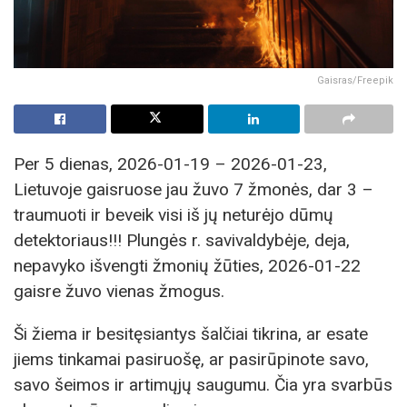
Gaisras/Freepik
Per 5 dienas, 2026-01-19 – 2026-01-23,
Lietuvoje gaisruose jau žuvo 7 žmonės, dar 3 –
traumuoti ir beveik visi iš jų neturėjo dūmų
detektoriaus!!! Plungės r. savivaldybėje, deja,
nepavyko išvengti žmonių žūties, 2026-01-22
gaisre žuvo vienas žmogus.
Ši žiema ir besitęsiantys šalčiai tikrina, ar esate
jiems tinkamai pasiruošę, ar pasirūpinote savo,
savo šeimos ir artimųjų saugumu. Čia yra svarbūs