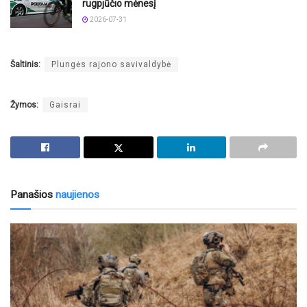
rugpjūčio mėnesį
2026-07-31
Šaltinis:
Plungės rajono savivaldybė
Žymos:
Gaisrai
Panašios
naujienos