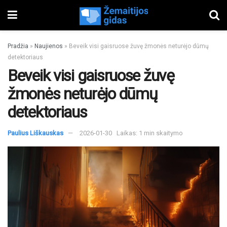
Pradžia
»
Naujienos
»
Beveik visi gaisruose žuvę žmonės neturėjo dūmų
detektoriaus
Beveik visi gaisruose žuvę
žmonės neturėjo dūmų
detektoriaus
Paulius Liškauskas
2026-01-30
Laikas: 1 min skaitymo