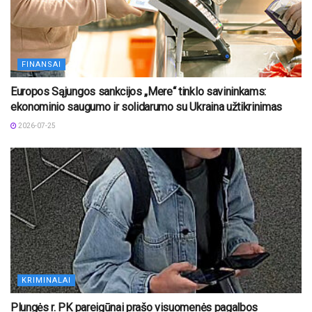
FINANSAI
Europos Sąjungos sankcijos „Mere“ tinklo savininkams:
ekonominio saugumo ir solidarumo su Ukraina užtikrinimas
2026-07-25
KRIMINALAI
Plungės r. PK pareigūnai prašo visuomenės pagalbos