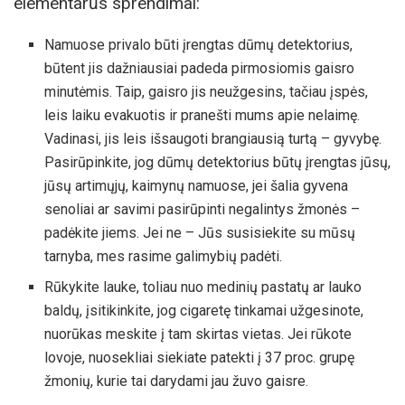
elementarūs sprendimai:
Namuose privalo būti įrengtas dūmų detektorius,
būtent jis dažniausiai padeda pirmosiomis gaisro
minutėmis. Taip, gaisro jis neužgesins, tačiau įspės,
leis laiku evakuotis ir pranešti mums apie nelaimę.
Vadinasi, jis leis išsaugoti brangiausią turtą – gyvybę.
Pasirūpinkite, jog dūmų detektorius būtų įrengtas jūsų,
jūsų artimųjų, kaimynų namuose, jei šalia gyvena
senoliai ar savimi pasirūpinti negalintys žmonės –
padėkite jiems. Jei ne – Jūs susisiekite su mūsų
tarnyba, mes rasime galimybių padėti.
Rūkykite lauke, toliau nuo medinių pastatų ar lauko
baldų, įsitikinkite, jog cigaretę tinkamai užgesinote,
nuorūkas meskite į tam skirtas vietas. Jei rūkote
lovoje, nuosekliai siekiate patekti į 37 proc. grupę
žmonių, kurie tai darydami jau žuvo gaisre.