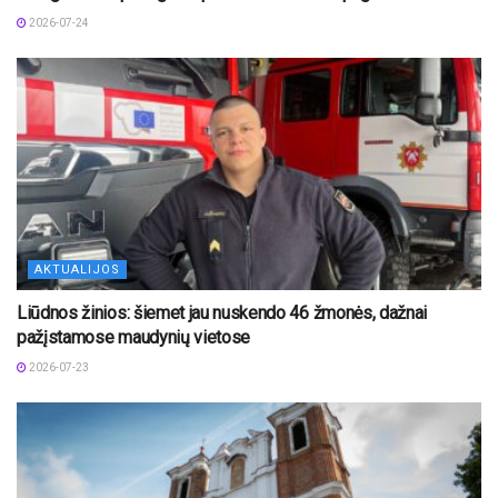
2026-07-24
AKTUALIJOS
Liūdnos žinios: šiemet jau nuskendo 46 žmonės, dažnai
pažįstamose maudynių vietose
2026-07-23