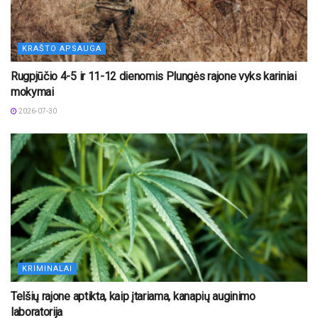
KRAŠTO APSAUGA
Rugpjūčio 4-5 ir 11-12 dienomis Plungės rajone vyks kariniai
mokymai
2026-07-30
KRIMINALAI
Telšių rajone aptikta, kaip įtariama, kanapių auginimo
laboratorija