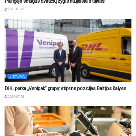
Plungėje smagus dviračių žygis naujaisiais takais!
2026-07-28
LIETUVA
DHL perka „Venipak“ grupę: stiprins pozicijas Baltijos šalyse
2026-07-28