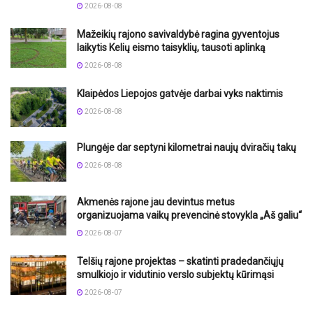
2026-08-08
Mažeikių rajono savivaldybė ragina gyventojus
laikytis Kelių eismo taisyklių, tausoti aplinką
2026-08-08
Klaipėdos Liepojos gatvėje darbai vyks naktimis
2026-08-08
Plungėje dar septyni kilometrai naujų dviračių takų
2026-08-08
Akmenės rajone jau devintus metus
organizuojama vaikų prevencinė stovykla „Aš galiu“
2026-08-07
Telšių rajone projektas – skatinti pradedančiųjų
smulkiojo ir vidutinio verslo subjektų kūrimąsi
2026-08-07