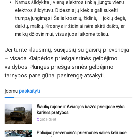
Namus šildykite į vieną elektros tinklą įjungtu vienu
elektros šildytuvu. Didesnis jų kiekis gali sukelti
trumpą jungimąsi. Šalia krosnių, židinių – jokių degių
daiktų, malkų. Krosnys ir židiniai nėra skirti daiktų ar
malkų džiovinimui, visus juos laikome toliau.
Jei turite klausimų, susijusių su gaisrų prevencija
– visada Klaipėdos priešgaisrinės gelbėjimo
valdybos Plungės priešgaisrinės gelbėjimo
tarnybos pareigūnai pasirengę atsakyti.
Įdomu
paskaityti
Šiaulių rajone ir Aviacijos bazės prieigose vyks
karinės pratybos
2026-08-03
Policijos prevencinės priemonės šalies keliuose