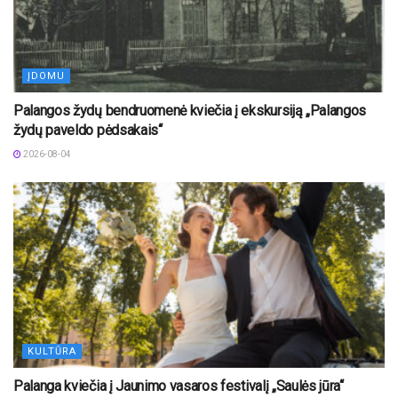
ĮDOMU
Palangos žydų bendruomenė kviečia į ekskursiją „Palangos
žydų paveldo pėdsakais“
2026-08-04
KULTŪRA
Palanga kviečia į Jaunimo vasaros festivalį „Saulės jūra“