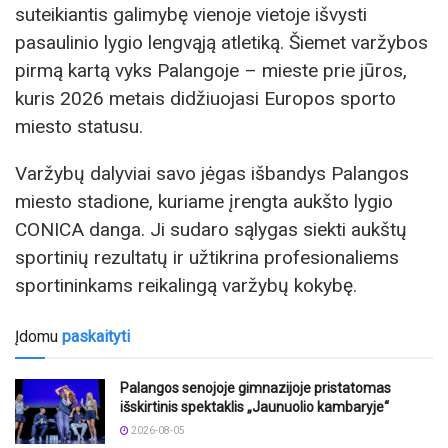
suteikiantis galimybę vienoje vietoje išvysti
pasaulinio lygio lengvąją atletiką. Šiemet varžybos
pirmą kartą vyks Palangoje – mieste prie jūros,
kuris 2026 metais didžiuojasi Europos sporto
miesto statusu.
Varžybų dalyviai savo jėgas išbandys Palangos
miesto stadione, kuriame įrengta aukšto lygio
CONICA danga. Ji sudaro sąlygas siekti aukštų
sportinių rezultatų ir užtikrina profesionaliems
sportininkams reikalingą varžybų kokybę.
Įdomu
paskaityti
Palangos senojoje gimnazijoje pristatomas
išskirtinis spektaklis „Jaunuolio kambaryje“
2026-08-05