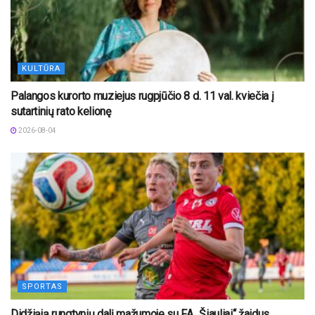
KULTŪRA
Palangos kurorto muziejus rugpjūčio 8 d. 11 val. kviečia į
sutartinių rato kelionę
2026-08-04
SPORTAS
Didžiąją rungtynių dalį mažumoje su FA „Šiauliai“ žaidus