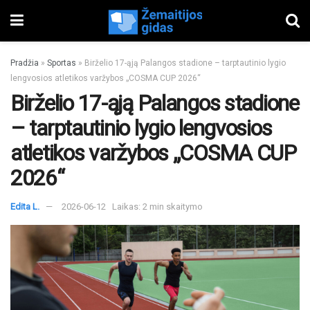
Pradžia
»
Sportas
»
Birželio 17-ąją Palangos stadione – tarptautinio lygio
lengvosios atletikos varžybos „COSMA CUP 2026“
Birželio 17-ąją Palangos stadione
– tarptautinio lygio lengvosios
atletikos varžybos „COSMA CUP
2026“
Edita L.
2026-06-12
Laikas: 2 min skaitymo