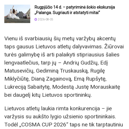
Rugpjūčio 14 d. – patyriminė šokio ekskursija
„Palanga. Sugriauti ir atstatyti mitai“
2026-08-05
Vienu iš svarbiausių šių metų varžybų akcentų
taps gausus Lietuvos atletų dalyvavimas. Žiūrovai
turės galimybę iš arti palaikyti stipriausius šalies
lengvaatlečius, tarp jų – Andrių Gudžių, Edį
Matusevičių, Gediminą Truskauską, Rugilę
Miklyčiūtę, Dianą Zagainovą, Emą Rupšytę,
Lukreciją Sabaitytę, Modestą Justę Morauskaitę
bei daugelį kitų Lietuvos sportininkų.
Lietuvos atletų laukia rimta konkurencija – jie
varžysis su aukšto lygio užsienio sportininkais.
Todėl „COSMA CUP 2026“ taps ne tik tarptautiniu