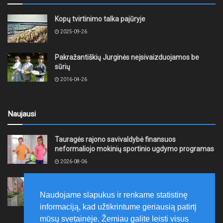
Kopų tvirtinimo talka pajūryje
2025-09-26
Pakražantiškių Jurginės neįsivaizduojamos be
sūrių
2016-04-26
Naujausi
Tauragės rajono savivaldybė finansuos
neformaliojo mokinių sportinio ugdymo programas
2026-08-06
„Gargždų kūrybos stotyje“ – dar viena renginių
kupina savaitė
Naudojame slapukus ir renkame statistinę
2026-08-05
informaciją, kad užtikrintume geriausią patirtį
mūsų svetainėje. Žemiau galite leisti visus