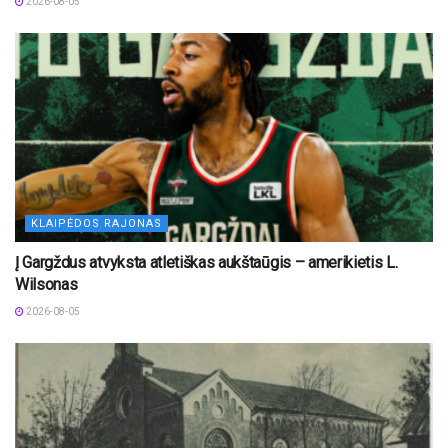
2026-08-05
KLAIPĖDOS RAJONAS
Į Gargždus atvyksta atletiškas aukštaūgis – amerikietis L.
Wilsonas
2026-08-05