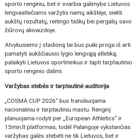
sporto renginiu, bet ir svarbia galimybe Lietuvos
lengvaatlečiams varžytis namų aikštėje, siekti
aukštų rezultatų, reitingo taškų bei pergalių savo
žiūrovų akivaizdoje.
Atvykusiems į stadioną tai bus puiki proga iš arti
pamatyti aukščiausio lygio lengvąją atletiką,
palaikyti Lietuvos sportininkus ir tapti tarptautinio
sporto renginio dalimi.
Varžybas stebės ir tarptautinė auditorija
„COSMA CUP 2026“ bus transliuojama
nacionaliniu ir tarptautiniu mastu. Renginį
planuojama rodyti per „European Athletics“ ir
15min.lt platformas, todėl Palangoje vykstančias
varžybas galės stebėti ne tik Lietuvos, bet ir