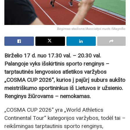
Bėgimas stadione/Asociatyvi nuotr./Magnific
Birželio 17 d. nuo 17.30 val. – 20.30 val.
Palangoje vyks išskirtinis sporto renginys –
tarptautinės lengvosios atletikos varžybos
„COSMA CUP 2026“, kurios į pajūrį suburs aukšto
meistriškumo sportininkus iš Lietuvos ir užsienio.
Renginys žiūrovams – nemokamas.
„COSMA CUP 2026“ yra „World Athletics
Continental Tour“ kategorijos varžybos, todėl tai –
reikšmingas tarptautinis sporto renginys,