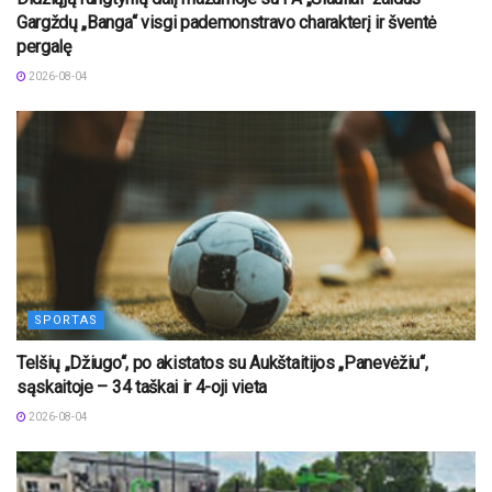
Gargždų „Banga“ visgi pademonstravo charakterį ir šventė
pergalę
2026-08-04
SPORTAS
Telšių „Džiugo“, po akistatos su Aukštaitijos „Panevėžiu“,
sąskaitoje – 34 taškai ir 4-oji vieta
2026-08-04