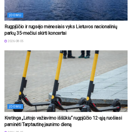
ĮDOMU
Rugpjūčio ir rugsėjo mėnesiais vyks Lietuvos nacionalinių
parkų 35-mečiui skirti koncertai
2026-08-05
ĮDOMU
Kretinga „Lėtojo važiavimo iššūkiu“ rugpjūčio 12-ąją ruošiasi
paminėti Tarptautinę jaunimo dieną