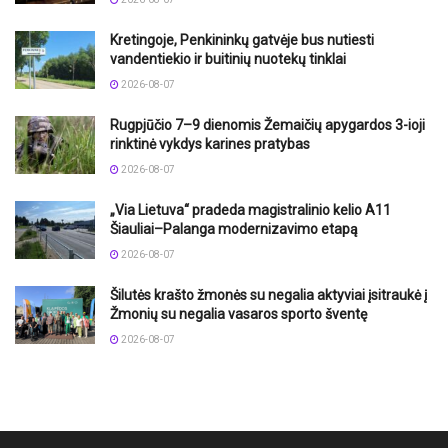
Kretingoje, Penkininkų gatvėje bus nutiesti
vandentiekio ir buitinių nuotekų tinklai
2026-08-07
Rugpjūčio 7–9 dienomis Žemaičių apygardos 3-ioji
rinktinė vykdys karines pratybas
2026-08-07
„Via Lietuva“ pradeda magistralinio kelio A11
Šiauliai–Palanga modernizavimo etapą
2026-08-07
Šilutės krašto žmonės su negalia aktyviai įsitraukė į
Žmonių su negalia vasaros sporto šventę
2026-08-07