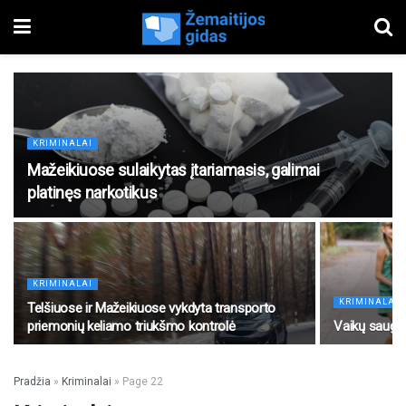
KRIMINALAI
Mažeikiuose sulaikytas įtariamasis, galimai
platinęs narkotikus
KRIMINALAI
KRIMINALAI
Telšiuose ir Mažeikiuose vykdyta transporto
priemonių keliamo triukšmo kontrolė
Vaikų saugu
Pradžia
»
Kriminalai
»
Page 22