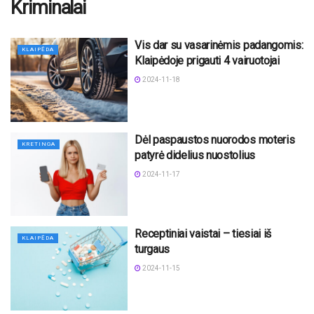
Kriminalai
Vis dar su vasarinėmis padangomis:
KLAIPĖDA
Klaipėdoje prigauti 4 vairuotojai
2024-11-18
Dėl paspaustos nuorodos moteris
KRETINGA
patyrė didelius nuostolius
2024-11-17
Receptiniai vaistai – tiesiai iš
KLAIPĖDA
turgaus
2024-11-15