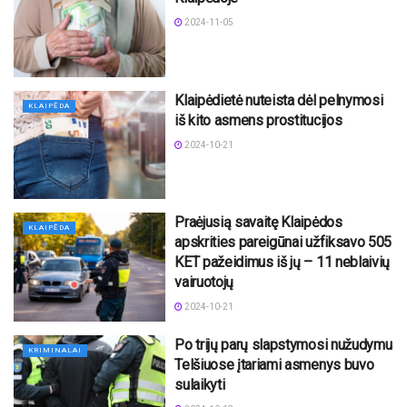
2024-11-05
Klaipėdietė nuteista dėl pelnymosi
KLAIPĖDA
iš kito asmens prostitucijos
2024-10-21
Praėjusią savaitę Klaipėdos
KLAIPĖDA
apskrities pareigūnai užfiksavo 505
KET pažeidimus iš jų – 11 neblaivių
vairuotojų
2024-10-21
Po trijų parų slapstymosi nužudymu
KRIMINALAI
Telšiuose įtariami asmenys buvo
sulaikyti