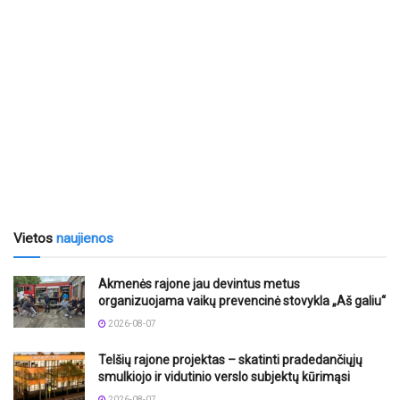
Vietos
naujienos
Akmenės rajone jau devintus metus
organizuojama vaikų prevencinė stovykla „Aš galiu“
2026-08-07
Telšių rajone projektas – skatinti pradedančiųjų
smulkiojo ir vidutinio verslo subjektų kūrimąsi
2026-08-07