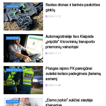
Rastas dronas ir karinės paskirties
KLAIPĖDA
ginklų
2024-11-13
Automagistralėje ties Klaipėda
KLAIPĖDA
„pripūtė“ 4 krovininių transporto
priemonių vairuotojai
2024-11-11
Plungės rajono PK pareigūnai
KRIMINALAI
sulaikė keliais padegimais įtariamą
asmenį
2024-11-08
„Eismo įvykio“ sukčiai siautėja
KLAIPĖDA
Klaipėdoje