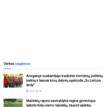
Vietos
naujienos
Ariogaloje nuskambėjo tradicinis tremtinių, politinių
kalinių ir laisvės kovų dalyvių sąskrydis „Su Lietuva
širdy“
2026-08-08
Mažeikių rajono savivaldybė ragina gyventojus
laikytis Kelių eismo taisyklių, tausoti aplinką