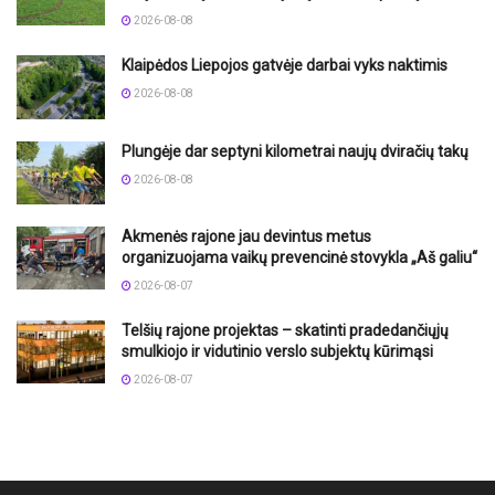
2026-08-08
Klaipėdos Liepojos gatvėje darbai vyks naktimis
2026-08-08
Plungėje dar septyni kilometrai naujų dviračių takų
2026-08-08
Akmenės rajone jau devintus metus
organizuojama vaikų prevencinė stovykla „Aš galiu“
2026-08-07
Telšių rajone projektas – skatinti pradedančiųjų
smulkiojo ir vidutinio verslo subjektų kūrimąsi
2026-08-07