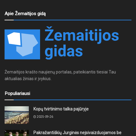
Apie Žemaitijos gidą
Žemaitijos krašto naujienų portalas, pateikiantis tiesiai Tau
aktualias žinias ir įvykius.
Populiariausi
Kopų tvirtinimo talka pajūryje
2025-09-26
Pakražantiškių Jurginės neįsivaizduojamos be