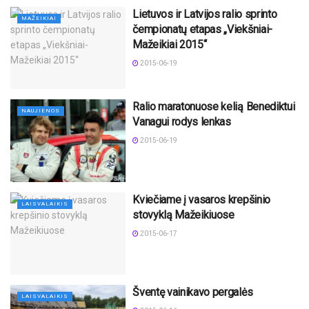
Lietuvos ir Latvijos ralio sprinto
MAŽEIKIAI
čempionatų etapas „Viekšniai-
Mažeikiai 2015“
2015-06-19
Ralio maratonuose kelią Benediktui
NAUJIENOS
Vanagui rodys lenkas
2015-06-19
Kviečiame į vasaros krepšinio
LAISVALAIKIS
stovyklą Mažeikiuose
2015-06-17
Šventę vainikavo pergalės
LAISVALAIKIS