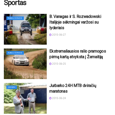
Sportas
B. Vanagas ir S. Rozwadowski
NAUJIENOS
Italijoje sėkmingai varžosi su
lyderiais
2015-06-27
Ekstremaliausios ralio pramogos
NAUJIENOS
pirmą kartą atvyksta į Žemaitiją
2015-06-25
Jurbarko 24H MTB dviračių
ĮDOMU
maratonas
2015-06-24