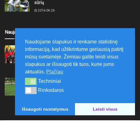
sūrių
2016-04-26
Naujausi
Naudojame slapukus ir renkame statistinę
Ariogaloje nuskambėjo tradicinis tremtinių, politinių
informaciją, kad užtikrintume geriausią patirtį
kalinių ir laisvės kovų dalyvių sąskrydis „Su Lietuva
mūsų svetainėje. Žemiau galite leisti visus
širdy“
slapukus ar išsaugoti tik tuos, kurie jums
2026-08-08
aktualūs.
Plačiau
Mažeikių rajono savivaldybė ragina gyventojus
Techniniai
Techniniai
laikytis Kelių eismo taisyklių, tausoti aplinką
Rinkodaros
Rinkodaros
2026-08-08
Išsaugoti nustatymus
Leisti visus
Paskelbk naujieną
Rašyti redakcijai
Reklama