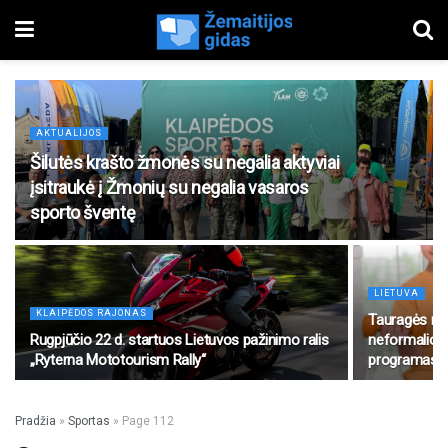
AKTUALIJOS
Šilutės krašto žmonės su negalia aktyviai
įsitraukė į Žmonių su negalia vasaros
sporto šventę
LIETUVA
KLAIPĖDOS RAJONAS
Tauragės raj
Rugpjūčio 22 d. startuos Lietuvos pažinimo ralis
neformalioj
„Ryterna Mototourism Rally“
programas
Pradžia
»
Sportas
»
Page 112