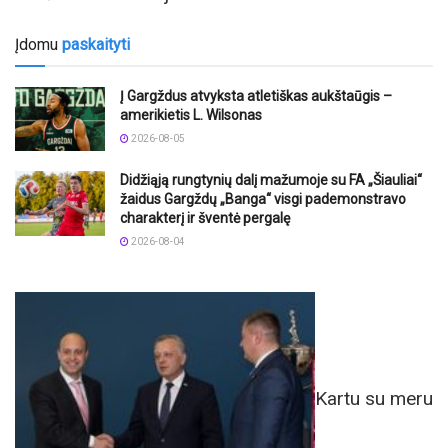
Įdomu
paskaityti
Į Gargždus atvyksta atletiškas aukštaūgis –
amerikietis L. Wilsonas
2026-08-05
Didžiąją rungtynių dalį mažumoje su FA „Šiauliai“
žaidus Gargždų „Banga“ visgi pademonstravo
charakterį ir šventė pergalę
2026-08-04
Kartu su meru