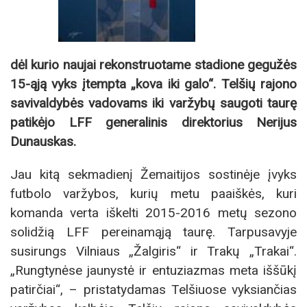
dėl kurio naujai rekonstruotame stadione gegužės
15-ąją vyks įtempta „kova iki galo“. Telšių rajono
savivaldybės vadovams iki varžybų saugoti taurę
patikėjo LFF generalinis direktorius Nerijus
Dunauskas.
Jau kitą sekmadienį Žemaitijos sostinėje įvyks
futbolo varžybos, kurių metu paaiškės, kuri
komanda verta iškelti 2015-2016 metų sezono
solidžią LFF pereinamąją taurę. Tarpusavyje
susirungs Vilniaus „Žalgiris“ ir Trakų „Trakai“.
„Rungtynėse jaunystė ir entuziazmas meta iššūkį
patirčiai“, – pristatydamas Telšiuose vyksiančias