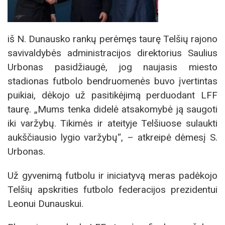
iš N. Dunausko rankų perėmęs taurę Telšių rajono
savivaldybės administracijos direktorius Saulius
Urbonas pasidžiaugė, jog naujasis miesto
stadionas futbolo bendruomenės buvo įvertintas
puikiai, dėkojo už pasitikėjimą perduodant LFF
taurę. „Mums tenka didelė atsakomybė ją saugoti
iki varžybų. Tikimės ir ateityje Telšiuose sulaukti
aukščiausio lygio varžybų“, – atkreipė dėmesį S.
Urbonas.
Už gyvenimą futbolu ir iniciatyvą meras padėkojo
Telšių apskrities futbolo federacijos prezidentui
Leonui Dunauskui.