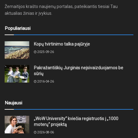
Žemaitijos krašto naujienų portalas, pateikiantis tiesiai Tau
aktualias žinias ir įvykius.
Populiariausi
Kopų tvirtinimo talka pajūryje
2025-09-26
Pakražantiškių Jurginės neįsivaizduojamos be
sūrių
2016-04-26
Naujausi
„WoW University“ kviečia registruotis į „1000
moterų“ projektą
2026-08-06