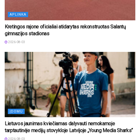
APLINKA
Kretingos rajone oficialiai atidarytas rekonstruotas Salantų
gimnazijos stadionas
2026-08-03
ĮDOMU
Lietuvos jaunimas kviečiamas dalyvauti nemokamoje
tarptautinėje medijų stovykloje Latvijoje „Young Media Sharks“
2026-08-03