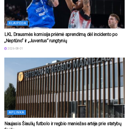
KLAIPĖDA
LKL Drausmės komisija priėmė sprendimą dėl incidento po
„Neptūno“ ir „Juventus“ rungtynių
2026-08-01
APLINKA
Naujasis Šiaulių futbolo ir regbio maniežas artėja prie statybų