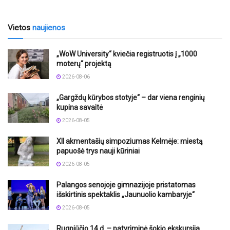
Vietos
naujienos
„WoW University“ kviečia registruotis į „1000
moterų“ projektą
2026-08-06
„Gargždų kūrybos stotyje“ – dar viena renginių
kupina savaitė
2026-08-05
XII akmentašių simpoziumas Kelmėje: miestą
papuošė trys nauji kūriniai
2026-08-05
Palangos senojoje gimnazijoje pristatomas
išskirtinis spektaklis „Jaunuolio kambaryje“
2026-08-05
Rugpjūčio 14 d. – patyriminė šokio ekskursija