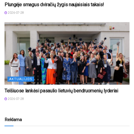
Plungėje smagus dviračių žygis naujaisiais takais!
2026-07-28
AKTUALIJOS
Telšiuose lankėsi pasaulio lietuvių bendruomenių lyderiai
2026-07-28
Reklama