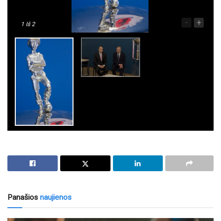
-
+
1
Iš 2
Panašios
naujienos