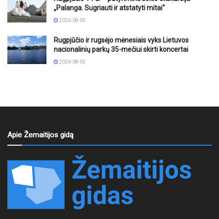
„Palanga. Sugriauti ir atstatyti mitai“
2026-08-05
Rugpjūčio ir rugsėjo mėnesiais vyks Lietuvos
nacionalinių parkų 35-mečiui skirti koncertai
2026-08-05
Apie Žemaitijos gidą