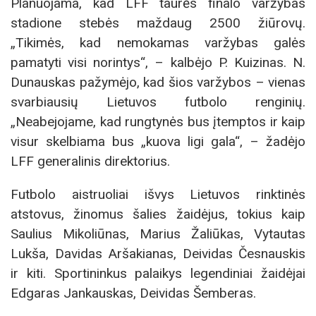
Planuojama, kad LFF taurės finalo varžybas
stadione stebės maždaug 2500 žiūrovų.
„Tikimės, kad nemokamas varžybas galės
pamatyti visi norintys“, – kalbėjo P. Kuizinas. N.
Dunauskas pažymėjo, kad šios varžybos – vienas
svarbiausių Lietuvos futbolo renginių.
„Neabejojame, kad rungtynės bus įtemptos ir kaip
visur skelbiama bus „kuova ligi gala“, – žadėjo
LFF generalinis direktorius.
Futbolo aistruoliai išvys Lietuvos rinktinės
atstovus, žinomus šalies žaidėjus, tokius kaip
Saulius Mikoliūnas, Marius Žaliūkas, Vytautas
Lukša, Davidas Aršakianas, Deividas Česnauskis
ir kiti. Sportininkus palaikys legendiniai žaidėjai
Edgaras Jankauskas, Deividas Šemberas.