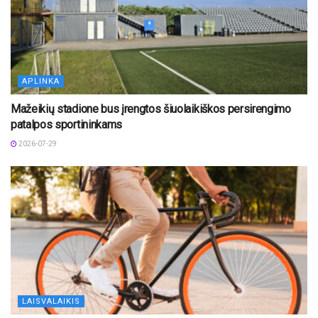
APLINKA
Mažeikių stadione bus įrengtos šiuolaikiškos persirengimo
patalpos sportininkams
2026-07-29
LAISVALAIKIS