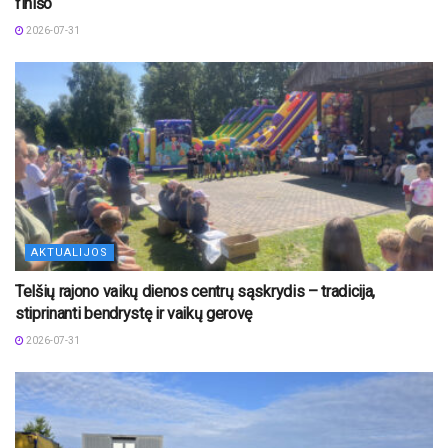
finišo
2026-07-31
AKTUALIJOS
Telšių rajono vaikų dienos centrų sąskrydis – tradicija,
stiprinanti bendrystę ir vaikų gerovę
2026-07-31