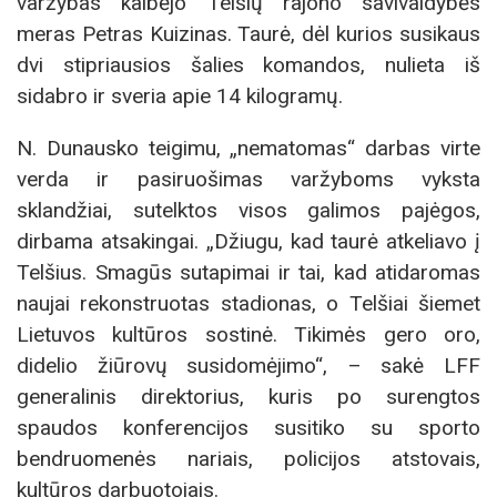
varžybas kalbėjo Telšių rajono savivaldybės
meras Petras Kuizinas. Taurė, dėl kurios susikaus
dvi stipriausios šalies komandos, nulieta iš
sidabro ir sveria apie 14 kilogramų.
N. Dunausko teigimu, „nematomas“ darbas virte
verda ir pasiruošimas varžyboms vyksta
sklandžiai, sutelktos visos galimos pajėgos,
dirbama atsakingai. „Džiugu, kad taurė atkeliavo į
Telšius. Smagūs sutapimai ir tai, kad atidaromas
naujai rekonstruotas stadionas, o Telšiai šiemet
Lietuvos kultūros sostinė. Tikimės gero oro,
didelio žiūrovų susidomėjimo“, – sakė LFF
generalinis direktorius, kuris po surengtos
spaudos konferencijos susitiko su sporto
bendruomenės nariais, policijos atstovais,
kultūros darbuotojais.