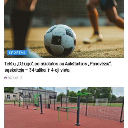
SPORTAS
Telšių „Džiugo“, po akistatos su Aukštaitijos „Panevėžiu“,
sąskaitoje – 34 taškai ir 4-oji vieta
2026-08-04