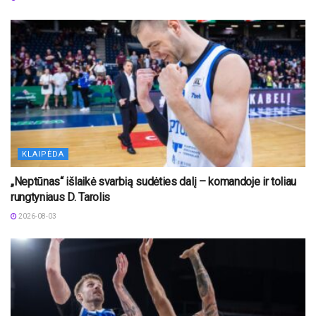
KLAIPĖDA
„Neptūnas“ išlaikė svarbią sudėties dalį – komandoje ir toliau
rungtyniaus D. Tarolis
2026-08-03