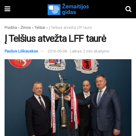
Pradžia
»
Žinios
»
Telšiai
»
Į Telšius atvežta LFF taurė
Į Telšius atvežta LFF taurė
Paulius Liškauskas
2016-05-06
Laikas: 2 min skaitymo