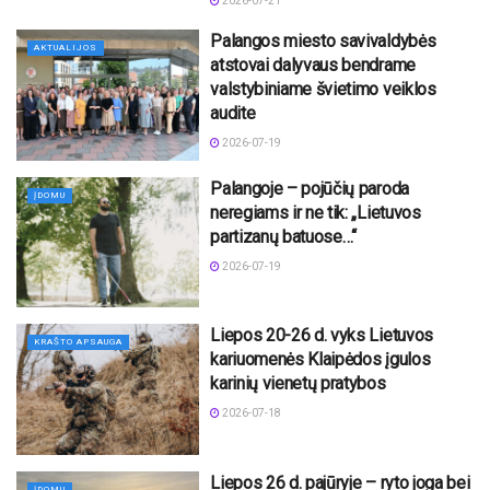
2026-07-21
Palangos miesto savivaldybės
AKTUALIJOS
atstovai dalyvaus bendrame
valstybiniame švietimo veiklos
audite
2026-07-19
Palangoje – pojūčių paroda
ĮDOMU
neregiams ir ne tik: „Lietuvos
partizanų batuose…“
2026-07-19
Liepos 20-26 d. vyks Lietuvos
KRAŠTO APSAUGA
kariuomenės Klaipėdos įgulos
karinių vienetų pratybos
2026-07-18
Liepos 26 d. pajūryje – ryto joga bei
ĮDOMU