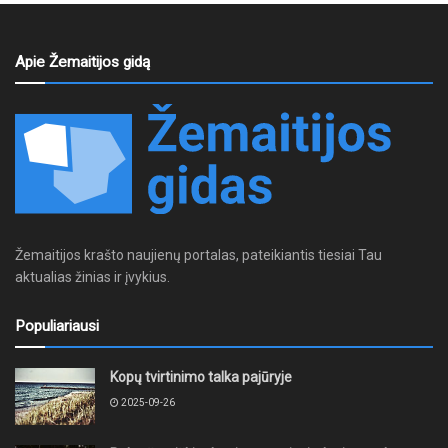
Apie Žemaitijos gidą
Žemaitijos krašto naujienų portalas, pateikiantis tiesiai Tau
aktualias žinias ir įvykius.
Populiariausi
Kopų tvirtinimo talka pajūryje
2025-09-26