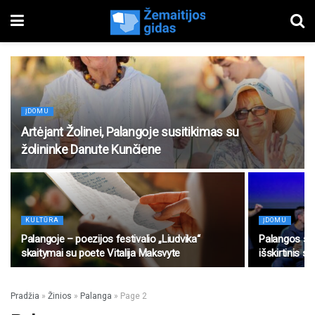
ĮDOMU
Artėjant Žolinei, Palangoje susitikimas su
žolininke Danute Kunčiene
KULTŪRA
ĮDOMU
Palangoje – poezijos festivalio „Liudvika“
Palangos sen
skaitymai su poete Vitalija Maksvyte
išskirtinis s
Pradžia
»
Žinios
»
Palanga
»
Page 2