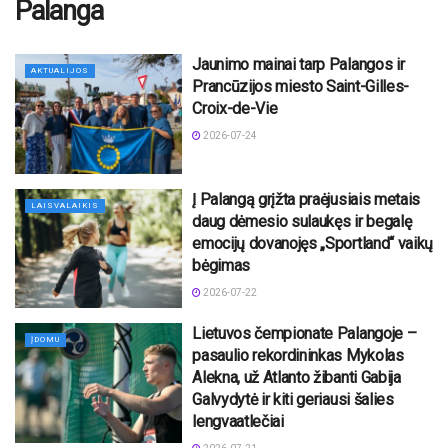
Palanga
Jaunimo mainai tarp Palangos ir
AKTUALIJOS
Prancūzijos miesto Saint-Gilles-
Croix-de-Vie
2026-07-24
Į Palangą grįžta praėjusiais metais
LAISVALAIKIS
daug dėmesio sulaukęs ir begalę
emocijų dovanojęs „Sportland“ vaikų
bėgimas
2026-07-22
Lietuvos čempionate Palangoje –
ĮDOMU
pasaulio rekordininkas Mykolas
Alekna, už Atlanto žibanti Gabija
Galvydytė ir kiti geriausi šalies
lengvaatlečiai