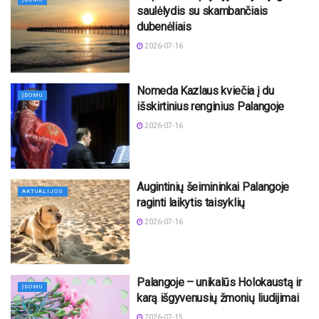
saulėlydis su skambančiais
dubenėliais
2026-07-16
Nomeda Kazlaus kviečia į du
ĮDOMU
išskirtinius renginius Palangoje
2026-07-16
Augintinių šeimininkai Palangoje
AKTUALIJOS
raginti laikytis taisyklių
2026-07-16
Palangoje – unikalūs Holokaustą ir
ĮDOMU
karą išgyvenusių žmonių liudijimai
2026-07-15