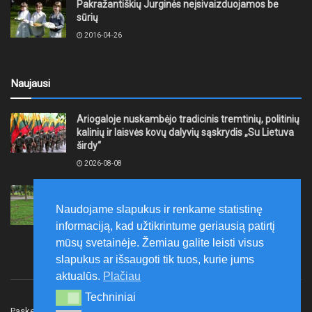
Pakražantiškių Jurginės neįsivaizduojamos be
sūrių
2016-04-26
Naujausi
Ariogaloje nuskambėjo tradicinis tremtinių, politinių
kalinių ir laisvės kovų dalyvių sąskrydis „Su Lietuva
širdy“
2026-08-08
Mažeikių rajono savivaldybė ragina gyventojus
laikytis Kelių eismo taisyklių, tausoti aplinką
Naudojame slapukus ir renkame statistinę
2026-08-08
informaciją, kad užtikrintume geriausią patirtį
mūsų svetainėje. Žemiau galite leisti visus
slapukus ar išsaugoti tik tuos, kurie jums
aktualūs.
Plačiau
Techniniai
Techniniai
Paskelbk naujieną
Rašyti redakcijai
Reklama