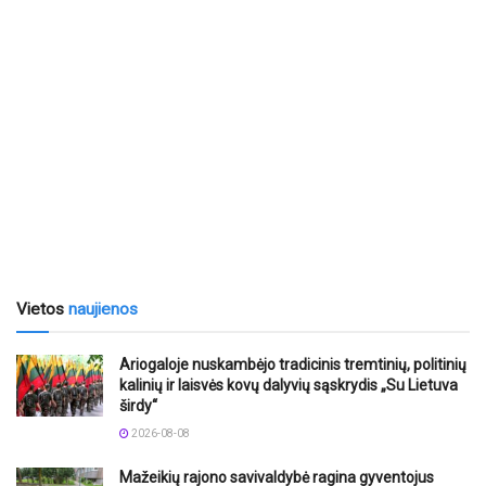
Vietos
naujienos
Ariogaloje nuskambėjo tradicinis tremtinių, politinių
kalinių ir laisvės kovų dalyvių sąskrydis „Su Lietuva
širdy“
2026-08-08
Mažeikių rajono savivaldybė ragina gyventojus