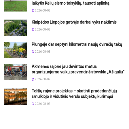
laikytis Kelių eismo taisyklių, tausoti aplinką
2026-08-08
Klaipėdos Liepojos gatvėje darbai vyks naktimis
2026-08-08
Plungėje dar septyni kilometrai naujų dviračių takų
2026-08-08
Akmenės rajone jau devintus metus
organizuojama vaikų prevencinė stovykla „Aš galiu“
2026-08-07
Telšių rajone projektas – skatinti pradedančiųjų
smulkiojo ir vidutinio verslo subjektų kūrimąsi
2026-08-07