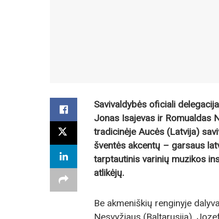
Savivaldybės oficiali delegacij
Jonas Isajevas ir Romualdas N
tradicinėje Aucės (Latvija) sav
šventės akcentų – garsaus la
tarptautinis varinių muzikos in
atlikėjų.
Be akmeniškių renginyje dalyva
Nesvyžiaus (Baltarusija), Jozefo