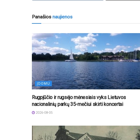
Panašios
naujienos
ĮDOMU
Rugpjūčio ir rugsėjo mėnesiais vyks Lietuvos
nacionalinių parkų 35-mečiui skirti koncertai
2026-08-05