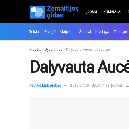
ĮDOMU
KRIMINALAI
Telšiai
Plungė
Klaipėda
Šiauliai
Kretinga
Tauragė
Pradžia
»
Gyvenimas
»
Dalyvauta Aucės festivalyje
Dalyvauta Aucės
Paulius Liškauskas
2015-07-29
Gyvenimas
Įdomu
L