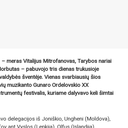
a – meras Vitalijus Mitrofanovas, Tarybos nariai
orbutas – pabuvojo tris dienas trukusioje
ivaldybės šventėje. Vienas svarbiausių šios
tvių muzikanto Gunaro Ordelovskio XX
strumentų festivalis, kuriame dalyvavo keli šimtai
vo delegacijos iš Joniškio, Ungheni (Moldova),
v ant Vyslos (Lenkija), Olfus (Islandija),