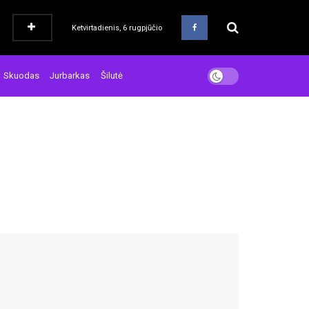
Ketvirtadienis, 6 rugpjūčio
Skuodas
Jurbarkas
Šilutė