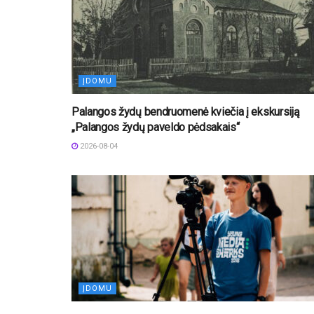
ĮDOMU
Palangos žydų bendruomenė kviečia į ekskursiją
„Palangos žydų paveldo pėdsakais“
2026-08-04
ĮDOMU