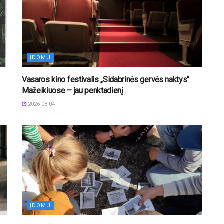
ĮDOMU
Vasaros kino festivalis „Sidabrinės gervės naktys“
Mažeikiuose – jau penktadienį
2026-08-04
ĮDOMU