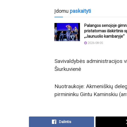
Įdomu
paskaityti
Palangos senojoje gimn
pristatomas išskirtinis s
„Jaunuolio kambaryje“
2026-08-05
Savivaldybės administracijos vi
Šiurkuvienė
Nuotraukoje: Akmeniškių deleg
pirmininku Gintu Kaminskiu (ant
Dalintis