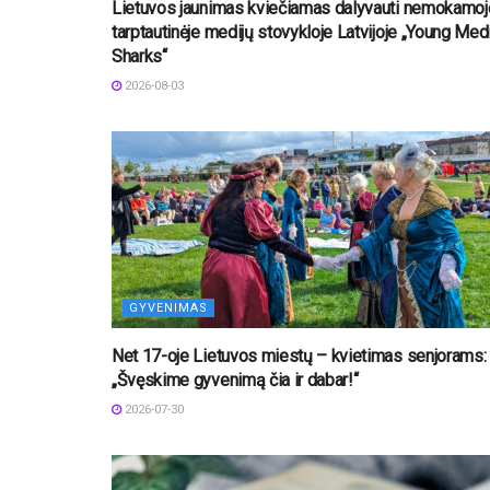
Lietuvos jaunimas kviečiamas dalyvauti nemokamoj
tarptautinėje medijų stovykloje Latvijoje „Young Med
Sharks“
2026-08-03
GYVENIMAS
Net 17-oje Lietuvos miestų – kvietimas senjorams:
„Švęskime gyvenimą čia ir dabar!“
2026-07-30