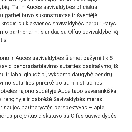
ybių. Tai – Aucės savivaldybės oficialūs
ų garbei buvo sukonstruotas ir šventėjė
aikrodis su kiekvienos savivaldybės herbu. Patys
o partneriai – islandai: su Olfus savivaldybe ką
tis.
ono ir Aucės savivaldybės šiemet pažymi tik 5
savio bendradarbiavimo sutarties pasirašymo, iš
au ir labai glaudžiai, vykdoma daugybė bendrų
imo sutarties prireikė po administracinės
 Dobelės rajono sudėtyje Aucė tapo savarankiška
 renginyje ir pabrėžė Savivaldybės meras
ir naujos partnerystės perspektyvas – apie
endrus projektus diskutavo su Olfus savivaldybės