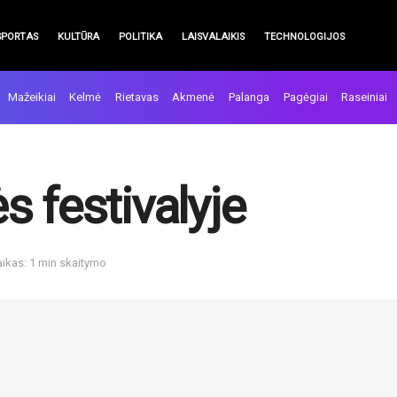
SPORTAS
KULTŪRA
POLITIKA
LAISVALAIKIS
TECHNOLOGIJOS
Mažeikiai
Kelmė
Rietavas
Akmenė
Palanga
Pagėgiai
Raseiniai
 festivalyje
aikas: 1 min skaitymo