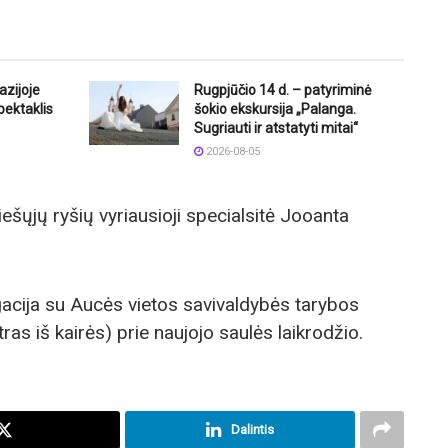
azijoje
Rugpjūčio 14 d. – patyriminė
pektaklis
šokio ekskursija „Palanga.
Sugriauti ir atstatyti mitai“
2026-08-05
ešųjų ryšių vyriausioji specialsitė Jooanta
acija su Aucės vietos savivaldybės tarybos
ras iš kairės) prie naujojo saulės laikrodžio.
Dalintis