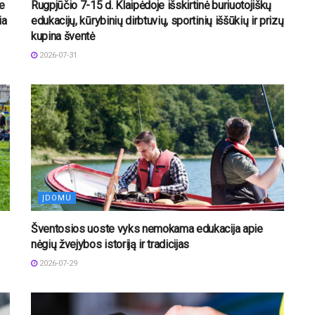
e
Rugpjūčio 7-15 d. Klaipėdoje išskirtinė buriuotojiškų
ia
edukacijų, kūrybinių dirbtuvių, sportinių iššūkių ir prizų
kupina šventė
2026-07-31
ĮDOMU
Šventosios uoste vyks nemokama edukacija apie
nėgių žvejybos istoriją ir tradicijas
2026-07-29