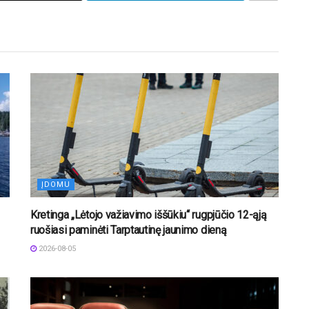
ĮDOMU
Kretinga „Lėtojo važiavimo iššūkiu“ rugpjūčio 12-ąją
ruošiasi paminėti Tarptautinę jaunimo dieną
2026-08-05