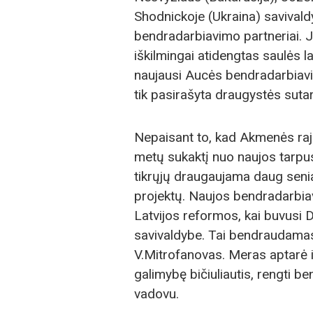
Shodnickoje (Ukraina) savivald
bendradarbiavimo partneriai. J
iškilmingai atidengtas saulės l
naujausi Aucės bendradarbiavim
tik pasirašyta draugystės sutar
Nepaisant to, kad Akmenės raj
metų sukaktį nuo naujos tarpu
tikrųjų draugaujama daug seni
projektų. Naujos bendradarbiav
Latvijos reformos, kai buvusi
savivaldybe. Tai bendraudamas
V.Mitrofanovas. Meras aptarė 
galimybę bičiuliautis, rengti b
vadovu.