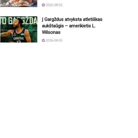
2026-08-05
Į Gargždus atvyksta atletiškas
aukštaūgis – amerikietis L.
Wilsonas
2026-08-05