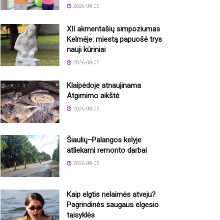
2026-08-06
XII akmentašių simpoziumas
Kelmėje: miestą papuošė trys
nauji kūriniai
2026-08-05
Klaipėdoje atnaujinama
Atgimimo aikštė
2026-08-05
Šiaulių–Palangos kelyje
atliekami remonto darbai
2026-08-05
Kaip elgtis nelaimės atveju?
Pagrindinės saugaus elgesio
taisyklės