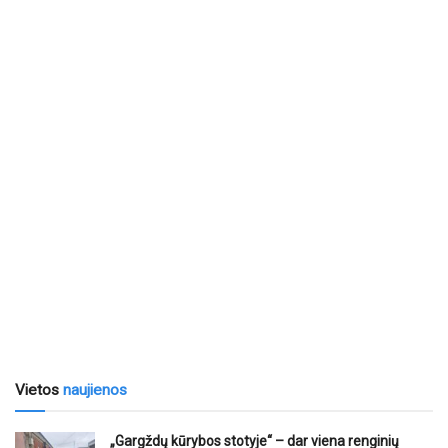
Vietos
naujienos
„Gargždų kūrybos stotyje“ – dar viena renginių