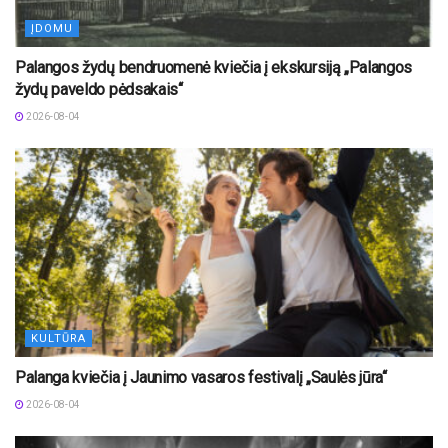
ĮDOMU
Palangos žydų bendruomenė kviečia į ekskursiją „Palangos
žydų paveldo pėdsakais“
2026-08-04
KULTŪRA
Palanga kviečia į Jaunimo vasaros festivalį „Saulės jūra“
2026-08-04