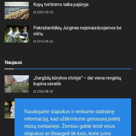
Kopų tvirtinimo talka pajūryje
2025-09-26
Pakražantiškių Jurginės neįsivaizduojamos be
sūrių
2016-04-26
Naujausi
„Gargždų kūrybos stotyje“ – dar viena renginių
kupina savaitė
2026-08-05
XII akmentašių simpoziumas Kelmėje: miestą
papuošė trys nauji kūriniai
Naudojame slapukus ir renkame statistinę
2026-08-05
informaciją, kad užtikrintume geriausią patirtį
mūsų svetainėje. Žemiau galite leisti visus
slapukus ar išsaugoti tik tuos, kurie jums