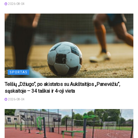
2026-08-04
SPORTAS
Telšių „Džiugo“, po akistatos su Aukštaitijos „Panevėžiu“,
sąskaitoje – 34 taškai ir 4-oji vieta
2026-08-04