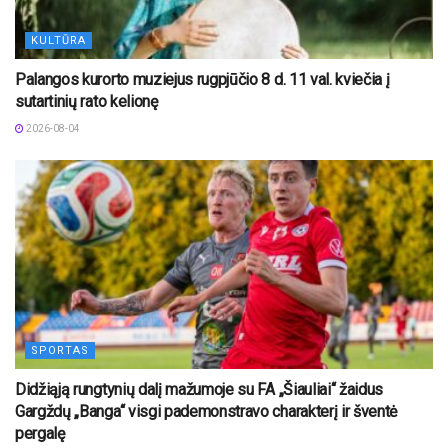
KULTŪRA
Palangos kurorto muziejus rugpjūčio 8 d. 11 val. kviečia į
sutartinių rato kelionę
2026-08-04
SPORTAS
Didžiąją rungtynių dalį mažumoje su FA „Šiauliai“ žaidus
Gargždų „Banga“ visgi pademonstravo charakterį ir šventė
pergalę