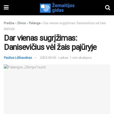
Pradžia
»
Žinios
»
Palanga
»
Dar vienas sugrįžimas: Danisevičius vėl žais
pajūryje
Dar vienas sugrįžimas:
Danisevičius vėl žais pajūryje
Paulius Liškauskas
2025-09-02
Laikas: 1 min skaitymo