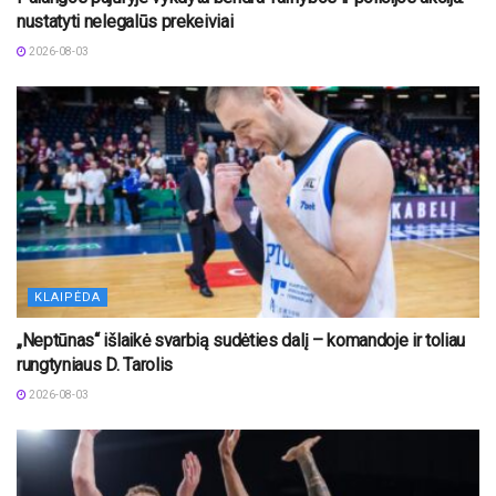
nustatyti nelegalūs prekeiviai
2026-08-03
KLAIPĖDA
„Neptūnas“ išlaikė svarbią sudėties dalį – komandoje ir toliau
rungtyniaus D. Tarolis
2026-08-03