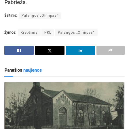
Pabrieža.
Šaltinis:
Palangos „Olimpas“
Žymos:
Krepšinis
NKL
Palangos „Olimpas“
Panašios
naujienos