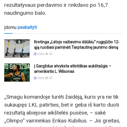
rezultatyvaus perdavimo ir rinkdavo po 16,7
naudingumo balo.
Įdomu
paskaityti
Kretinga „Lėtojo važiavimo iššūkiu“ rugpjūčio 12-
ąją ruošiasi paminėti Tarptautinę jaunimo dieną
2026-08-05
Į Gargždus atvyksta atletiškas aukštaūgis –
amerikietis L. Wilsonas
2026-08-05
„Smagu komandoje turėti žaidėją, kuris yra ne tik
sukaupęs LKL patirties, bet ir geba iš karto duoti
rezultatą abiejose aikštelės pusėse, – sakė
„Olimpo“ vairininkas Erikas Kubilius. – Jis greitas,