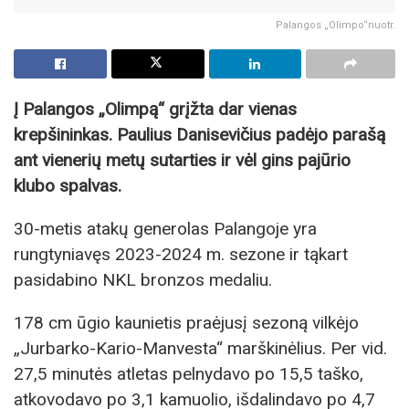
Palangos „Olimpo“nuotr.
Į Palangos „Olimpą“ grįžta dar vienas
krepšininkas. Paulius Danisevičius padėjo parašą
ant vienerių metų sutarties ir vėl gins pajūrio
klubo spalvas.
30-metis atakų generolas Palangoje yra
rungtyniavęs 2023-2024 m. sezone ir tąkart
pasidabino NKL bronzos medaliu.
178 cm ūgio kaunietis praėjusį sezoną vilkėjo
„Jurbarko-Kario-Manvesta“ marškinėlius. Per vid.
27,5 minutės atletas pelnydavo po 15,5 taško,
atkovodavo po 3,1 kamuolio, išdalindavo po 4,7