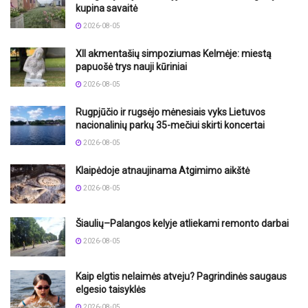
kupina savaitė
2026-08-05
XII akmentašių simpoziumas Kelmėje: miestą
papuošė trys nauji kūriniai
2026-08-05
Rugpjūčio ir rugsėjo mėnesiais vyks Lietuvos
nacionalinių parkų 35-mečiui skirti koncertai
2026-08-05
Klaipėdoje atnaujinama Atgimimo aikštė
2026-08-05
Šiaulių–Palangos kelyje atliekami remonto darbai
2026-08-05
Kaip elgtis nelaimės atveju? Pagrindinės saugaus
elgesio taisyklės
2026-08-05