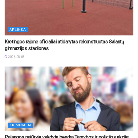
APLINKA
Kretingos rajone oficialiai atidarytas rekonstruotas Salantų
gimnazijos stadionas
2026-08-03
KRIMINALAI
Palangos pajūryje vykdyta bendra Tarnybos ir policijos akcija: