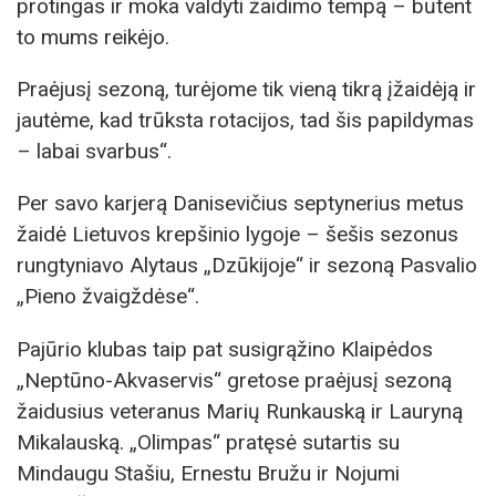
protingas ir moka valdyti žaidimo tempą – būtent
to mums reikėjo.
Praėjusį sezoną, turėjome tik vieną tikrą įžaidėją ir
jautėme, kad trūksta rotacijos, tad šis papildymas
– labai svarbus“.
Per savo karjerą Danisevičius septynerius metus
žaidė Lietuvos krepšinio lygoje – šešis sezonus
rungtyniavo Alytaus „Dzūkijoje“ ir sezoną Pasvalio
„Pieno žvaigždėse“.
Pajūrio klubas taip pat susigrąžino Klaipėdos
„Neptūno-Akvaservis“ gretose praėjusį sezoną
žaidusius veteranus Marių Runkauską ir Lauryną
Mikalauską. „Olimpas“ pratęsė sutartis su
Mindaugu Stašiu, Ernestu Bružu ir Nojumi