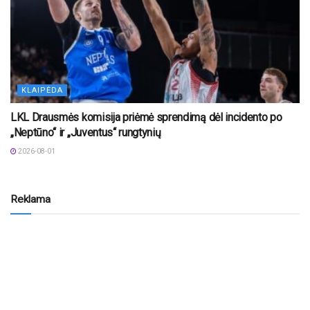
KLAIPĖDA
LKL Drausmės komisija priėmė sprendimą dėl incidento po
„Neptūno“ ir „Juventus“ rungtynių
2026-08-01
Reklama