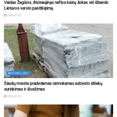
Vaidas Žagūnis. Atsinaujinęs naftos kainų šokas vėl išbando
Lietuvos verslo pasitikėjimą
2026-07-22
AKTUALIJOS
Šiaulių mieste pradedamas nemokamas asbesto atliekų
surinkimas ir išvežimas
2026-07-22