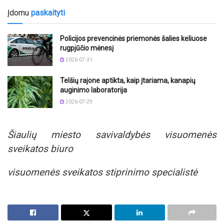
Įdomu
paskaityti
Policijos prevencinės priemonės šalies keliuose
rugpjūčio mėnesį
2026-07-31
Telšių rajone aptikta, kaip įtariama, kanapių
auginimo laboratorija
2026-07-29
Šiaulių miesto savivaldybės visuomenės
sveikatos biuro
visuomenės sveikatos stiprinimo specialistė