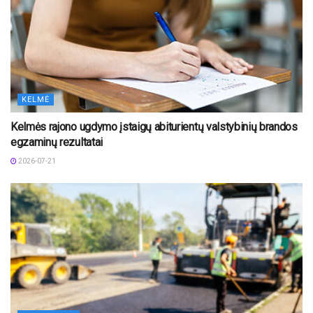
KELMĖ
Kelmės rajono ugdymo įstaigų abiturientų valstybinių brandos
egzaminų rezultatai
2026-07-21