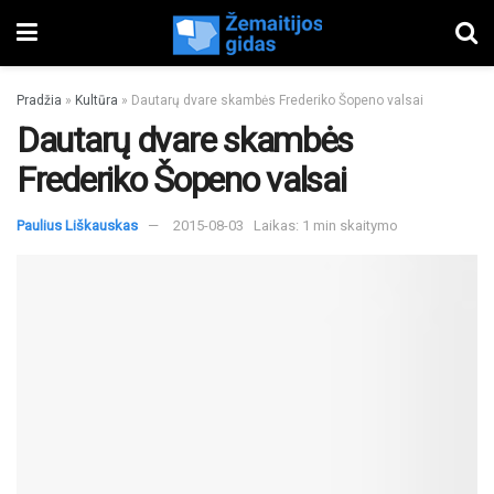
Pradžia
»
Kultūra
»
Dautarų dvare skambės Frederiko Šopeno valsai
Dautarų dvare skambės
Frederiko Šopeno valsai
Paulius Liškauskas
2015-08-03
Laikas: 1 min skaitymo