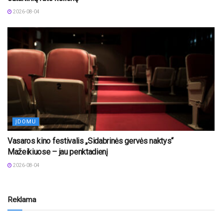
2026-08-04
ĮDOMU
Vasaros kino festivalis „Sidabrinės gervės naktys“
Mažeikiuose – jau penktadienį
2026-08-04
Reklama