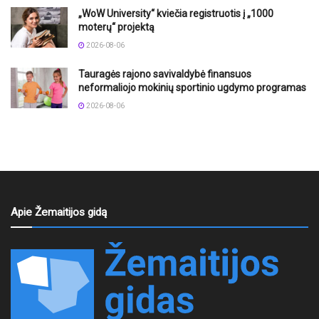
„WoW University“ kviečia registruotis į „1000
moterų“ projektą
2026-08-06
Tauragės rajono savivaldybė finansuos
neformaliojo mokinių sportinio ugdymo programas
2026-08-06
Apie Žemaitijos gidą