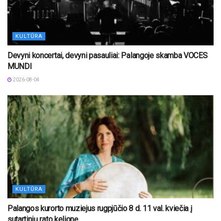
KULTŪRA
Devyni koncertai, devyni pasauliai: Palangoje skamba VOCES
MUNDI
2026-08-04
KULTŪRA
Palangos kurorto muziejus rugpjūčio 8 d. 11 val. kviečia į
sutartinių rato kelionę