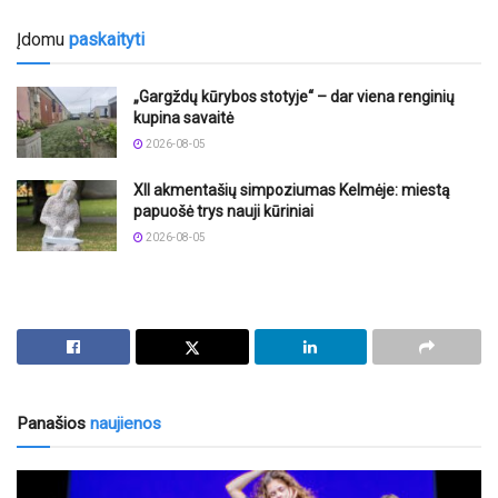
Įdomu
paskaityti
„Gargždų kūrybos stotyje“ – dar viena renginių
kupina savaitė
2026-08-05
XII akmentašių simpoziumas Kelmėje: miestą
papuošė trys nauji kūriniai
2026-08-05
Panašios
naujienos