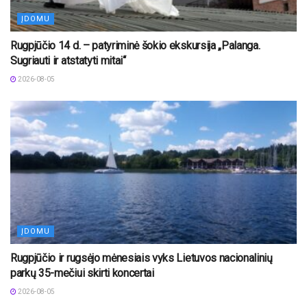
ĮDOMU
Rugpjūčio 14 d. – patyriminė šokio ekskursija „Palanga.
Sugriauti ir atstatyti mitai“
2026-08-05
ĮDOMU
Rugpjūčio ir rugsėjo mėnesiais vyks Lietuvos nacionalinių
parkų 35-mečiui skirti koncertai
2026-08-05