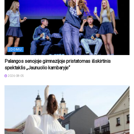
ĮDOMU
Palangos senojoje gimnazijoje pristatomas išskirtinis
spektaklis „Jaunuolio kambaryje“
2026-08-05