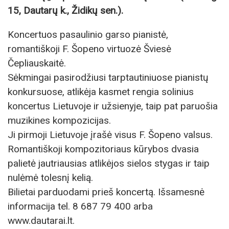
15, Dautarų k., Židikų sen.).
Koncertuos pasaulinio garso pianistė,
romantiškoji F. Šopeno virtuozė Šviesė
Čepliauskaitė.
Sėkmingai pasirodžiusi tarptautiniuose pianistų
konkursuose, atlikėja kasmet rengia solinius
koncertus Lietuvoje ir užsienyje, taip pat paruošia
muzikines kompozicijas.
Ji pirmoji Lietuvoje įrašė visus F. Šopeno valsus.
Romantiškoji kompozitoriaus kūrybos dvasia
palietė jautriausias atlikėjos sielos stygas ir taip
nulėmė tolesnį kelią.
Bilietai parduodami prieš koncertą. Išsamesnė
informacija tel. 8 687 79 400 arba
www.dautarai.lt.