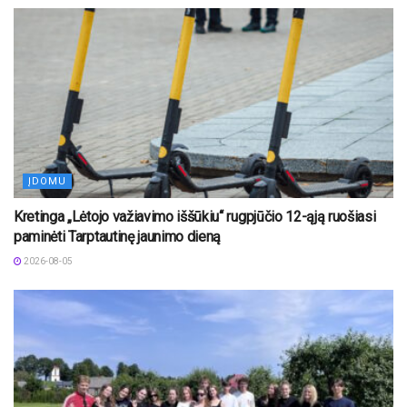
ĮDOMU
Kretinga „Lėtojo važiavimo iššūkiu“ rugpjūčio 12-ąją ruošiasi
paminėti Tarptautinę jaunimo dieną
2026-08-05