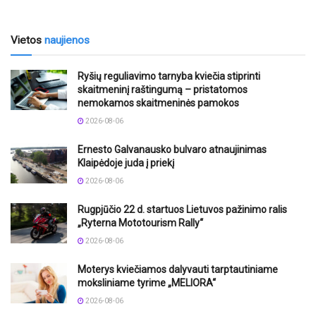
Vietos
naujienos
Ryšių reguliavimo tarnyba kviečia stiprinti
skaitmeninį raštingumą – pristatomos
nemokamos skaitmeninės pamokos
2026-08-06
Ernesto Galvanausko bulvaro atnaujinimas
Klaipėdoje juda į priekį
2026-08-06
Rugpjūčio 22 d. startuos Lietuvos pažinimo ralis
„Ryterna Mototourism Rally“
2026-08-06
Moterys kviečiamos dalyvauti tarptautiniame
moksliniame tyrime „MELIORA“
2026-08-06