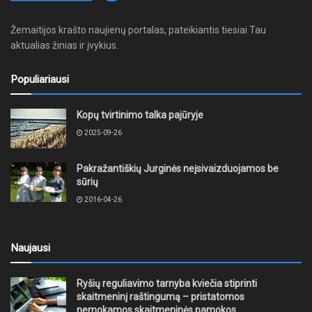
Žemaitijos krašto naujienų portalas, pateikiantis tiesiai Tau
aktualias žinias ir įvykius.
Populiariausi
Kopų tvirtinimo talka pajūryje
2025-09-26
Pakražantiškių Jurginės neįsivaizduojamos be
sūrių
2016-04-26
Naujausi
Ryšių reguliavimo tarnyba kviečia stiprinti
skaitmeninį raštingumą – pristatomos
nemokamos skaitmeninės pamokos