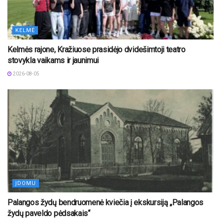
KELMĖ
Kelmės rajone, Kražiuose prasidėjo dvidešimtoji teatro
stovykla vaikams ir jaunimui
2026-08-05
ĮDOMU
Palangos žydų bendruomenė kviečia į ekskursiją „Palangos
žydų paveldo pėdsakais“