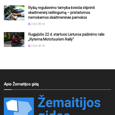
Ryšių reguliavimo tarnyba kviečia stiprinti
skaitmeninį raštingumą – pristatomos
nemokamos skaitmeninės pamokos
2026-08-06
Rugpjūčio 22 d. startuos Lietuvos pažinimo ralis
„Ryterna Mototourism Rally“
2026-08-06
Apie Žemaitijos gidą