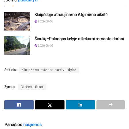
Klaipėdoje atnaujinama Atgimimo aikštė
2026-08-05
Šiaulių–Palangos kelyje atliekami remonto darbai
2026-08-05
Šaltinis:
Klaipėdos miesto savivaldybė
Žymos:
Biržos tiltas
Panašios
naujienos