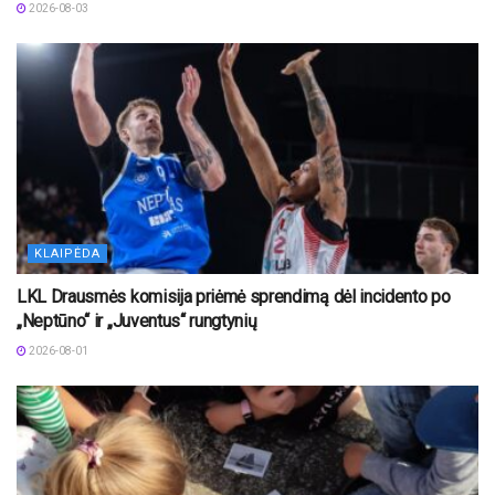
2026-08-03
KLAIPĖDA
LKL Drausmės komisija priėmė sprendimą dėl incidento po
„Neptūno“ ir „Juventus“ rungtynių
2026-08-01