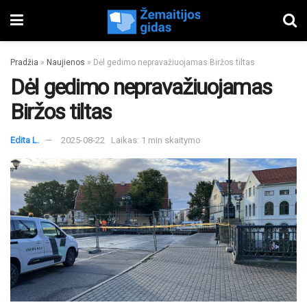
Pradžia
»
Naujienos
»
Dėl gedimo nepravažiuojamas Biržos tiltas
Dėl gedimo nepravažiuojamas
Biržos tiltas
Edita L.
2025-08-22
Laikas: 1 min skaitymo