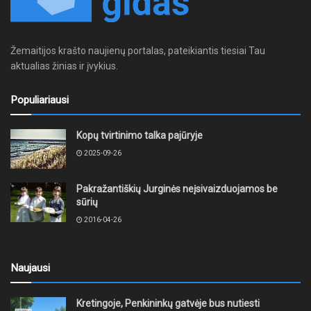
Žemaitijos krašto naujienų portalas, pateikiantis tiesiai Tau
aktualias žinias ir įvykius.
Populiariausi
Kopų tvirtinimo talka pajūryje
2025-09-26
Pakražantiškių Jurginės neįsivaizduojamos be
sūrių
2016-04-26
Naujausi
Kretingoje, Penkininkų gatvėje bus nutiesti