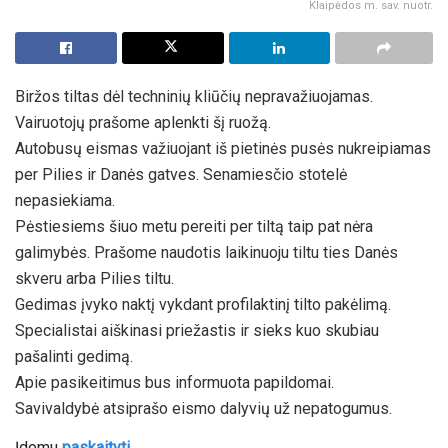
Klaipėdos m. sav. nuotr.
Biržos tiltas dėl techninių kliūčių nepravažiuojamas.
Vairuotojų prašome aplenkti šį ruožą.
Autobusų eismas važiuojant iš pietinės pusės nukreipiamas
per Pilies ir Danės gatves. Senamiesčio stotelė
nepasiekiama.
Pėstiesiems šiuo metu pereiti per tiltą taip pat nėra
galimybės. Prašome naudotis laikinuoju tiltu ties Danės
skveru arba Pilies tiltu.
Gedimas įvyko naktį vykdant profilaktinį tilto pakėlimą.
Specialistai aiškinasi priežastis ir sieks kuo skubiau
pašalinti gedimą.
Apie pasikeitimus bus informuota papildomai.
Savivaldybė atsiprašo eismo dalyvių už nepatogumus.
Įdomu
paskaityti