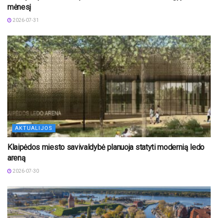
mėnesį
2026-07-31
AKTUALIJOS
Klaipėdos miesto savivaldybė planuoja statyti modernią ledo
areną
2026-07-30