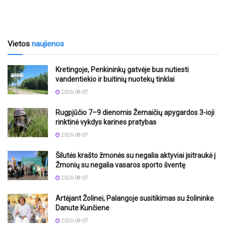
Vietos
naujienos
Kretingoje, Penkininkų gatvėje bus nutiesti
vandentiekio ir buitinių nuotekų tinklai
2026-08-07
Rugpjūčio 7–9 dienomis Žemaičių apygardos 3-ioji
rinktinė vykdys karines pratybas
2026-08-07
Šilutės krašto žmonės su negalia aktyviai įsitraukė į
Žmonių su negalia vasaros sporto šventę
2026-08-07
Artėjant Žolinei, Palangoje susitikimas su žolininke
Danute Kunčiene
2026-08-07