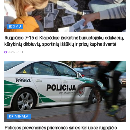
ĮDOMU
Rugpjūčio 7-15 d. Klaipėdoje išskirtinė buriuotojiškų edukacijų,
kūrybinių dirbtuvių, sportinių iššūkių ir prizų kupina šventė
2026-07-31
KRIMINALAI
Policijos prevencinės priemonės šalies keliuose rugpjūčio