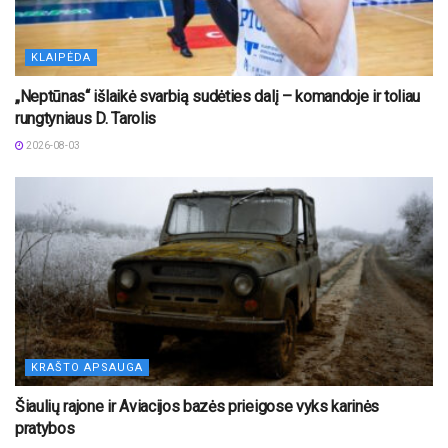
KLAIPĖDA
„Neptūnas“ išlaikė svarbią sudėties dalį – komandoje ir toliau
rungtyniaus D. Tarolis
2026-08-03
KRAŠTO APSAUGA
Šiaulių rajone ir Aviacijos bazės prieigose vyks karinės
pratybos