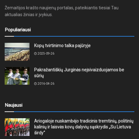
Žemaitijos krašto naujienų portalas, pateikiantis tiesiai Tau
aktualias žinias ir įvykius.
Populiariausi
Kopų tvirtinimo talka pajūryje
2025-09-26
Pakražantiškių Jurginės neįsivaizduojamos be
sūrių
2016-04-26
Naujausi
Ariogaloje nuskambėjo tradicinis tremtinių, politinių
kalinių ir laisvės kovų dalyvių sąskrydis „Su Lietuva
širdy“