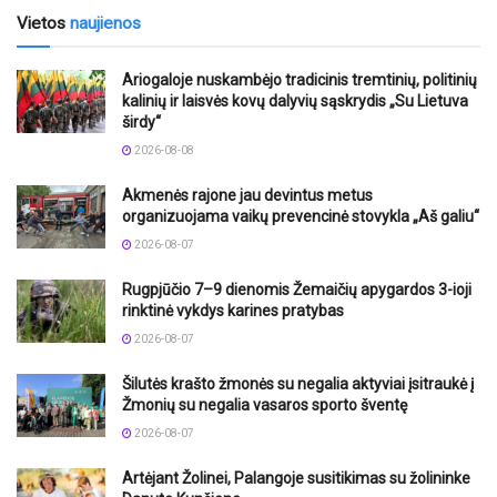
Vietos
naujienos
Ariogaloje nuskambėjo tradicinis tremtinių, politinių
kalinių ir laisvės kovų dalyvių sąskrydis „Su Lietuva
širdy“
2026-08-08
Akmenės rajone jau devintus metus
organizuojama vaikų prevencinė stovykla „Aš galiu“
2026-08-07
Rugpjūčio 7–9 dienomis Žemaičių apygardos 3-ioji
rinktinė vykdys karines pratybas
2026-08-07
Šilutės krašto žmonės su negalia aktyviai įsitraukė į
Žmonių su negalia vasaros sporto šventę
2026-08-07
Artėjant Žolinei, Palangoje susitikimas su žolininke