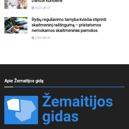
Danute Kunčiene
2026-08-07
Ryšių reguliavimo tarnyba kviečia stiprinti
skaitmeninį raštingumą – pristatomos
nemokamos skaitmeninės pamokos
2026-08-06
Apie Žemaitijos gidą