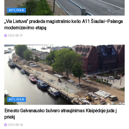
APLINKA
„Via Lietuva“ pradeda magistralinio kelio A11 Šiauliai–Palanga
modernizavimo etapą
2026-08-07
APLINKA
Ernesto Galvanausko bulvaro atnaujinimas Klaipėdoje juda į
priekį
2026-08-06