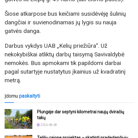
Šiose atkarpose bus keičiami susidėvėję šulinių
dangčiai ir suvienodinamas jų lygis su nauja
gatvės danga.
Darbus vykdys UAB „Kelių priežiūra“. Už
nekokybiškai atliktų darbų taisymą Savivaldybė
nemokės. Bus apmokami tik papildomi darbai
pagal sutartyje nustatytus įkainius už kvadratinį
metrą.
Įdomu
paskaityti
Plungėje dar septyni kilometrai naujų dviračių
takų
2026-08-08
Telšių rajone projektas – skatinti pradedančiųjų