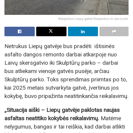
Klaipėdos Liepų gatvė/Klaipėdos m.sav.nuotr.
Netrukus Liepų gatvėje bus pradėti ištisinės
asfalto dangos remonto darbai atkarpoje nuo
Laivų skersgatvio iki Skulptūrų parko – darbai
bus atliekami vienoje gatvės pusėje, arčiau
Skulptūrų parko. Toks sprendimas priimtas po to,
kai 2025 metais sutvarkyta gatvė, įvertinus jos
kokybę, buvo pripažinta neatitinkančia reikalavimų.
„Situacija aiški – Liepų gatvėje paklotas naujas
asfaltas neatitiko kokybės reikalavimų.
Matėme
nelygumus, bangas ir tai reiškia, kad darbai atlikti