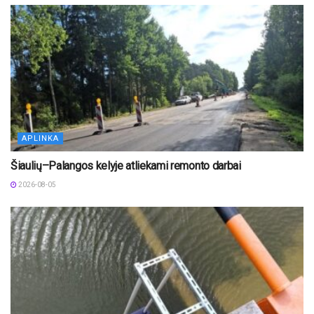
APLINKA
Šiaulių–Palangos kelyje atliekami remonto darbai
2026-08-05