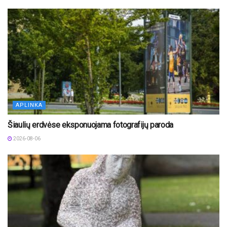
APLINKA
Šiaulių erdvėse eksponuojama fotografijų paroda
2026-08-06