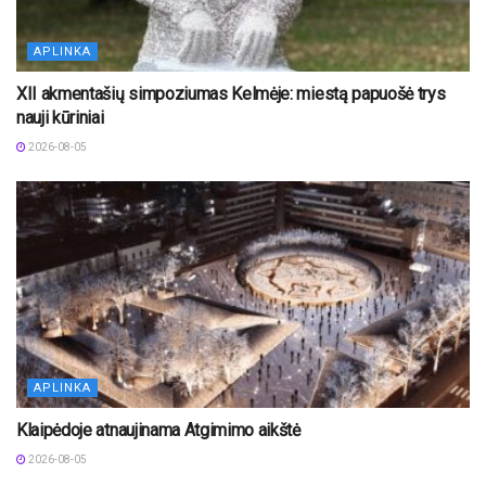
APLINKA
XII akmentašių simpoziumas Kelmėje: miestą papuošė trys
nauji kūriniai
2026-08-05
APLINKA
Klaipėdoje atnaujinama Atgimimo aikštė
2026-08-05