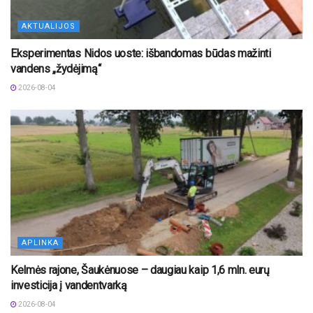
AKTUALIJOS
Eksperimentas Nidos uoste: išbandomas būdas mažinti
vandens „žydėjimą“
2026-08-04
APLINKA
Kelmės rajone, Šaukėnuose – daugiau kaip 1,6 mln. eurų
investicija į vandentvarką
2026-08-04