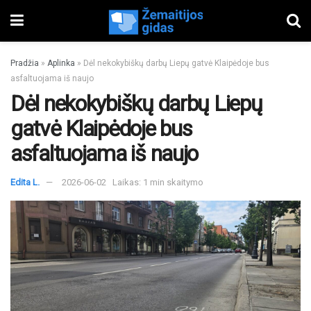
Pradžia
»
Aplinka
»
Dėl nekokybiškų darbų Liepų gatvė Klaipėdoje bus
asfaltuojama iš naujo
Dėl nekokybiškų darbų Liepų
gatvė Klaipėdoje bus
asfaltuojama iš naujo
Edita L.
2026-06-02
Laikas: 1 min skaitymo