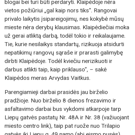
blogai bei turi būti perdaryti. Klaipėdoje nėra
vietos požiūriui „gal kaip nors tiks“. Rangovai
privalo laikytis įsipareigojimų, nes kokybė mūsų
mieste nėra derybų klausimas. Klaipėdiečiai moka
už gerai atliktą darbą, todėl tokio ir reikalaujame.
Tie, kurie nesilaikys standartų, rizikuoja atsidurti
nepatikimų rangovų sąraše ir prarasti galimybę
dirbti Klaipėdoje. Todėl kviečiu nerizikuoti ir
darbus atlikti taip, kaip priklauso“, – sakė
Klaipėdos meras Arvydas Vaitkus.
Parengiamieji darbai prasidės jau birželio
pradžioje. Nuo birželio 8 dienos frezavimo ir
asfaltavimo darbai bus vykdomi atkarpoje tarp
Liepų gatvės pastatų Nr. 48A ir Nr. 38 (važiuojant
miesto centro link), taip pat ruože nuo Trilapio
gatvės iki Liepų g. 49 namo (abi eismo pusės).