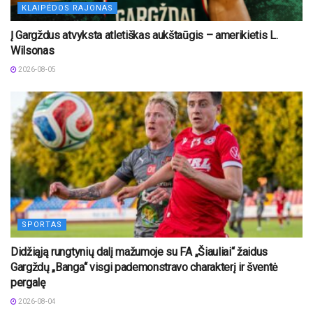
KLAIPĖDOS RAJONAS
Į Gargždus atvyksta atletiškas aukštaūgis – amerikietis L.
Wilsonas
2026-08-05
SPORTAS
Didžiąją rungtynių dalį mažumoje su FA „Šiauliai“ žaidus
Gargždų „Banga“ visgi pademonstravo charakterį ir šventė
pergalę
2026-08-04