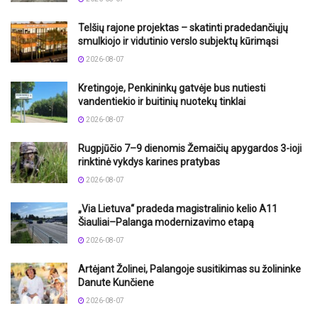
Telšių rajone projektas – skatinti pradedančiųjų
smulkiojo ir vidutinio verslo subjektų kūrimąsi
2026-08-07
Kretingoje, Penkininkų gatvėje bus nutiesti
vandentiekio ir buitinių nuotekų tinklai
2026-08-07
Rugpjūčio 7–9 dienomis Žemaičių apygardos 3-ioji
rinktinė vykdys karines pratybas
2026-08-07
„Via Lietuva“ pradeda magistralinio kelio A11
Šiauliai–Palanga modernizavimo etapą
2026-08-07
Artėjant Žolinei, Palangoje susitikimas su žolininke
Danute Kunčiene
2026-08-07