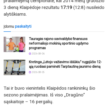
pralaimėjimą čempionate, kai 2014 metų gruodžio
3 dieną Klaipėdoje rezultatu
17:19
(12:8) nusileido
alytiškiams.
Įdomu
paskaityti
Tauragės rajono savivaldybė finansuos
neformaliojo mokinių sportinio ugdymo
programas
2026-08-06
Kretinga „Lėtojo važiavimo iššūkiu“ rugpjūčio 12-
ąją ruošiasi paminėti Tarptautinę jaunimo dieną
2026-08-05
Tai ir buvo vienintelis Klaipėdos rankininkų šio
sezono pralaimėjimas. Iš viso „Dragūno“
sąskaitoje – 16 pergalių.