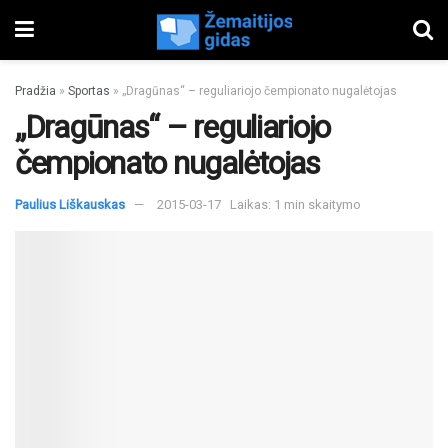
Pradžia
»
Sportas
»
„Dragūnas“ – reguliariojo čempionato nugalėtojas
„Dragūnas“ – reguliariojo
čempionato nugalėtojas
Paulius Liškauskas
2015-03-17
Laikas: 1 min skaitymo