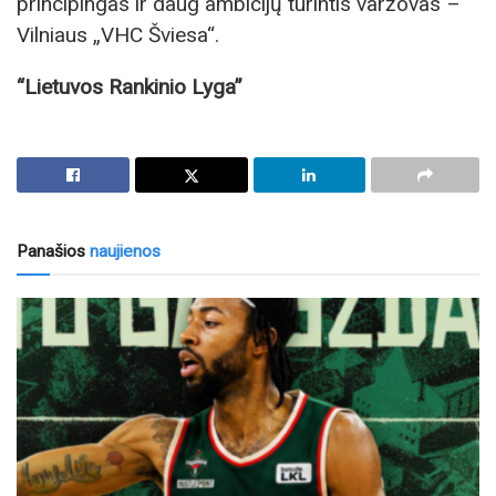
principingas ir daug ambicijų turintis varžovas –
Vilniaus „VHC Šviesa“.
“Lietuvos Rankinio Lyga”
Panašios
naujienos