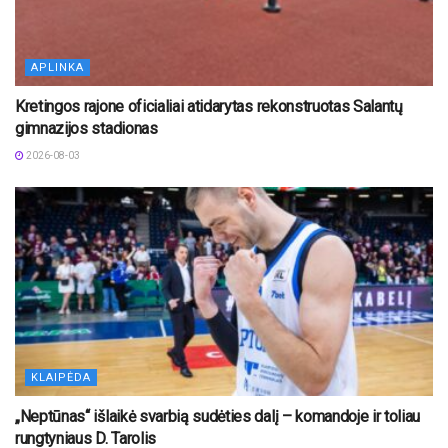
APLINKA
Kretingos rajone oficialiai atidarytas rekonstruotas Salantų
gimnazijos stadionas
2026-08-03
KLAIPĖDA
„Neptūnas“ išlaikė svarbią sudėties dalį – komandoje ir toliau
rungtyniaus D. Tarolis