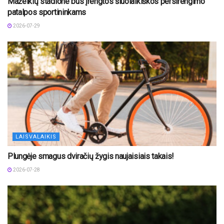
Mažeikių stadione bus įrengtos šiuolaikiškos persirengimo
patalpos sportininkams
2026-07-29
LAISVALAIKIS
Plungėje smagus dviračių žygis naujaisiais takais!
2026-07-28