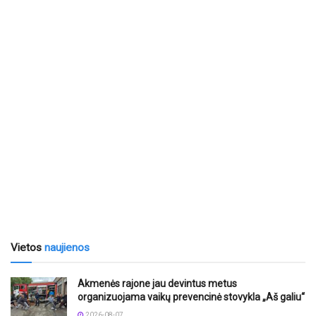
Vietos
naujienos
Akmenės rajone jau devintus metus
organizuojama vaikų prevencinė stovykla „Aš galiu“
2026-08-07