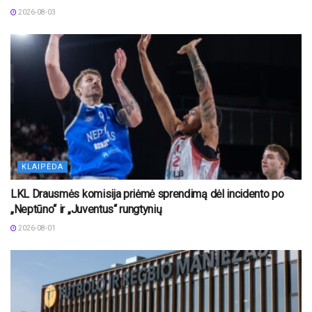
2026-08-03
KLAIPĖDA
LKL Drausmės komisija priėmė sprendimą dėl incidento po
„Neptūno“ ir „Juventus“ rungtynių
2026-08-01