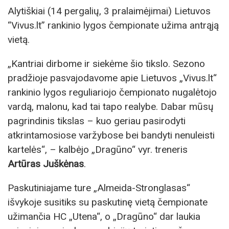
Alytiškiai (14 pergalių, 3 pralaimėjimai) Lietuvos
“Vivus.lt” rankinio lygos čempionate užima antrąją
vietą.
„Kantriai dirbome ir siekėme šio tikslo. Sezono
pradžioje pasvajodavome apie Lietuvos „Vivus.lt“
rankinio lygos reguliariojo čempionato nugalėtojo
vardą, malonu, kad tai tapo realybe. Dabar mūsų
pagrindinis tikslas – kuo geriau pasirodyti
atkrintamosiose varžybose bei bandyti nenuleisti
kartelės“, – kalbėjo „Dragūno“ vyr. treneris
Artūras Juškėnas
.
Paskutiniajame ture „Almeida-Stronglasas“
išvykoje susitiks su paskutinę vietą čempionate
užimančia HC „Utena“, o „Dragūno“ dar laukia