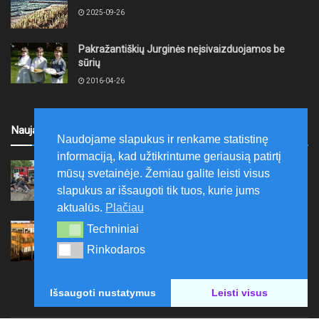
2025-09-26
Pakražantiškių Jurginės neįsivaizduojamos be
sūrių
2016-04-26
Naujausi
Naudojame slapukus ir renkame statistinę
informaciją, kad užtikrintume geriausią patirtį
Akmenės rajone jau devintus metus
mūsų svetainėje. Žemiau galite leisti visus
organizuojama vaikų prevencinė stovykla „Aš galiu“
slapukus ar išsaugoti tik tuos, kurie jums
2026-08-07
aktualūs.
Plačiau
Telšių rajone projektas – skatinti pradedančiųjų
Techniniai
Techniniai
smulkiojo ir vidutinio verslo subjektų kūrimąsi
Rinkodaros
Rinkodaros
2026-08-07
Išsaugoti nustatymus
Leisti visus