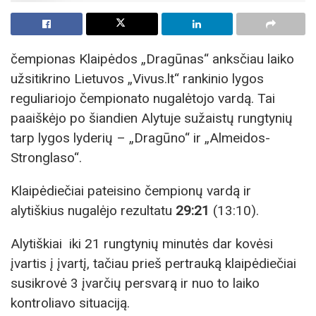
čempionas Klaipėdos „Dragūnas“ anksčiau laiko
užsitikrino Lietuvos „Vivus.lt“ rankinio lygos
reguliariojo čempionato nugalėtojo vardą. Tai
paaiškėjo po šiandien Alytuje sužaistų rungtynių
tarp lygos lyderių – „Dragūno“ ir „Almeidos-
Stronglaso“.
Klaipėdiečiai pateisino čempionų vardą ir
alytiškius nugalėjo rezultatu
29:21
(13:10).
Alytiškiai iki 21 rungtynių minutės dar kovėsi
įvartis į įvartį, tačiau prieš pertrauką klaipėdiečiai
susikrovė 3 įvarčių persvarą ir nuo to laiko
kontroliavo situaciją.