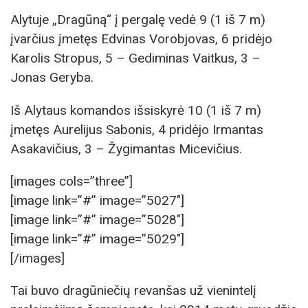
Alytuje „Dragūną“ į pergalę vedė 9 (1 iš 7 m)
įvarčius įmetęs Edvinas Vorobjovas, 6 pridėjo
Karolis Stropus, 5 – Gediminas Vaitkus, 3 –
Jonas Geryba.
Iš Alytaus komandos išsiskyrė 10 (1 iš 7 m)
įmetęs Aurelijus Sabonis, 4 pridėjo Irmantas
Asakavičius, 3 – Žygimantas Micevičius.
[images cols=”three”]
[image link=”#” image=”5027″]
[image link=”#” image=”5028″]
[image link=”#” image=”5029″]
[/images]
Tai buvo dragūniečių revanšas už vienintelį