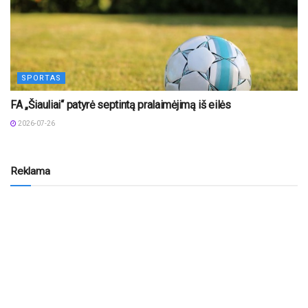
SPORTAS
FA „Šiauliai“ patyrė septintą pralaimėjimą iš eilės
2026-07-26
Reklama