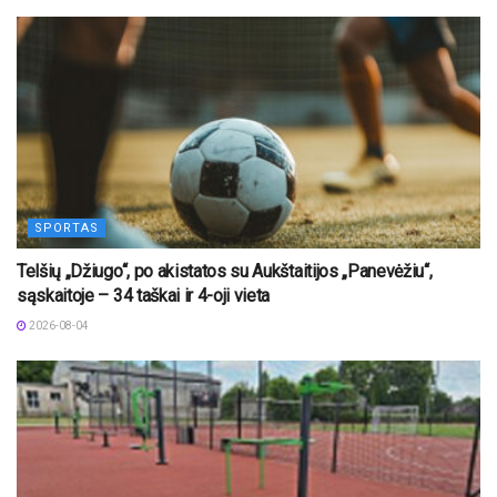
SPORTAS
Telšių „Džiugo“, po akistatos su Aukštaitijos „Panevėžiu“,
sąskaitoje – 34 taškai ir 4-oji vieta
2026-08-04