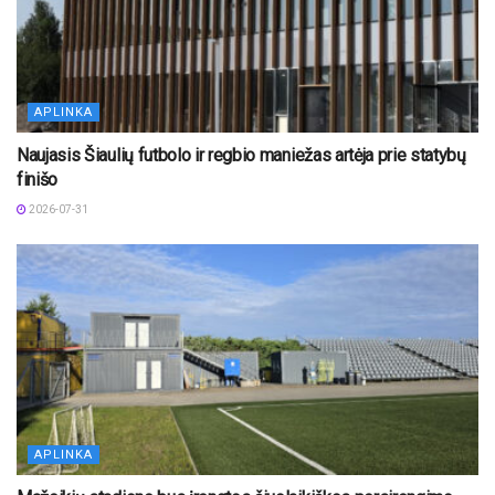
APLINKA
Naujasis Šiaulių futbolo ir regbio maniežas artėja prie statybų
finišo
2026-07-31
APLINKA