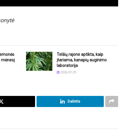
sonytė
riemonės
Telšių rajone aptikta, kaip
o mėnesį
įtariama, kanapių auginimo
laboratorija
2026-07-29
Dalintis