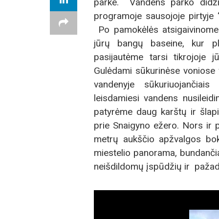
parke. Vandens parko didži
programoje sausojoje pirtyje 
Po pamokėlės atsigaivinome 
jūrų bangų baseine, kur p
pasijautėme tarsi tikrojoje j
Gulėdami sūkurinėse voniose 
vandenyje sūkuriuojančiais
leisdamiesi vandens nusileid
patyrėme daug karštų ir šlap
prie Snaigyno ežero. Nors ir p
metrų aukščio apžvalgos bokš
miestelio panorama, bundanč
neišdildomų įspūdžių ir pažadė