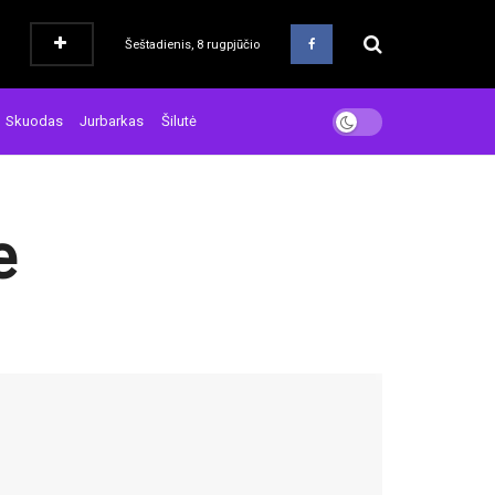
Šeštadienis, 8 rugpjūčio
Skuodas
Jurbarkas
Šilutė
e