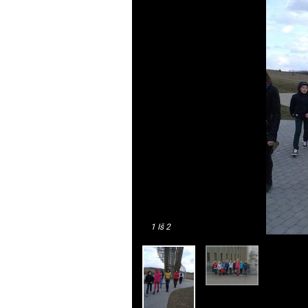
1
Iš 2