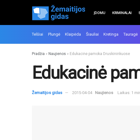
ĮDOMU
KRIMINALAI
Telšiai
Plungė
Klaipėda
Šiauliai
Kretinga
Tauragė
Pradžia
»
Naujienos
»
Edukacinė pamoka Druskininkuose
Edukacinė pam
Žemaitijos gidas
2015-04-04
Naujienos
Laikas: 1 mi