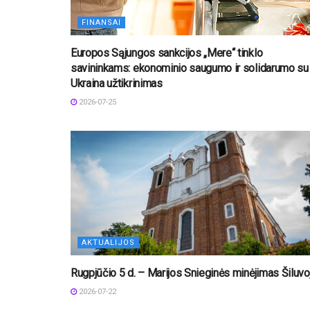
FINANSAI
Europos Sąjungos sankcijos „Mere“ tinklo
savininkams: ekonominio saugumo ir solidarumo su
Ukraina užtikrinimas
2026-07-25
AKTUALIJOS
Rugpjūčio 5 d. – Marijos Snieginės minėjimas Šiluvo
2026-07-22