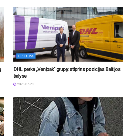
LIETUVA
ų
DHL perka „Venipak“ grupę: stiprins pozicijas Baltijos
šalyse
2026-07-28