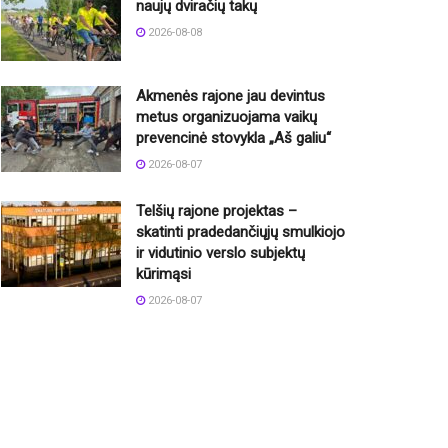
naujų dviračių takų
2026-08-08
Akmenės rajone jau devintus
metus organizuojama vaikų
prevencinė stovykla „Aš galiu“
2026-08-07
Telšių rajone projektas –
skatinti pradedančiųjų smulkiojo
ir vidutinio verslo subjektų
kūrimąsi
2026-08-07