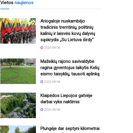
Vietos
naujienos
Ariogaloje nuskambėjo
tradicinis tremtinių, politinių
kalinių ir laisvės kovų dalyvių
sąskrydis „Su Lietuva širdy“
2026-08-08
Mažeikių rajono savivaldybė
ragina gyventojus laikytis Kelių
eismo taisyklių, tausoti aplinką
2026-08-08
Klaipėdos Liepojos gatvėje
darbai vyks naktimis
2026-08-08
Plungėje dar septyni kilometrai