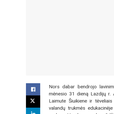
Nors dabar bendrojo lavini
mėnesio 31 dieną Lazdijų r. A
Laimute Šiuikiene ir tėveliai
valandų trukmės edukacinėje