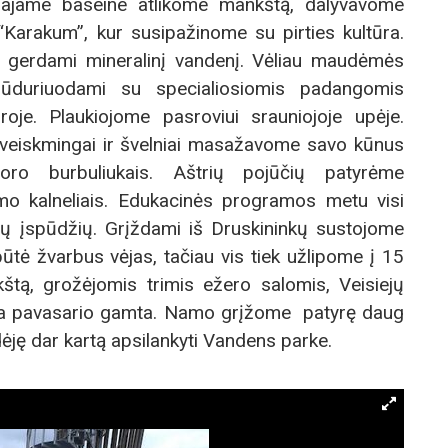
ajame baseine atlikome mankštą, dalyvavome
“Karakum”, kur susipažinome su pirties kultūra.
gerdami mineralinį vandenį. Vėliau maudėmės
lūduriuodami su specialiosiomis padangomis
ūroje. Plaukiojome pasroviui srauniojoje upėje.
veiskmingai ir švelniai masažavome savo kūnus
 oro burbuliukais. Aštrių pojūčių patyrėme
imo kalneliais. Edukacinės programos metu visi
ių įspūdžių. Grįždami iš Druskininkų sustojome
ūtė žvarbus vėjas, tačiau vis tiek užlipome į 15
tą, grožėjomis trimis ežero salomis, Veisiejų
ia pavasario gamta. Namo grįžome patyrę daug
ję dar kartą apsilankyti Vandens parke.