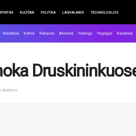
SPORTAS
KULTŪRA
POLITIKA
LAISVALAIKIS
TECHNOLOGIJOS
Mažeikiai
Kelmė
Rietavas
Akmenė
Palanga
Pagėgiai
Raseiniai
oka Druskininkuos
n skaitymo