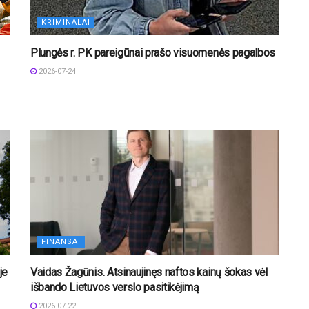
KRIMINALAI
Plungės r. PK pareigūnai prašo visuomenės pagalbos
2026-07-24
FINANSAI
je
Vaidas Žagūnis. Atsinaujinęs naftos kainų šokas vėl
išbando Lietuvos verslo pasitikėjimą
2026-07-22