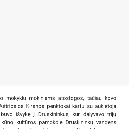
mo mokyklų mokiniams atostogos, tačiau kovo
štriosios Kirsnos penktokai kartu su auklėtoja
s buvo išvykę į Druskininkus, kur dalyvavo trijų
 kūno kultūros pamokoje Druskininkų vandens