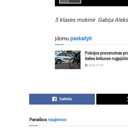
5 klasės mokinė Gabija Alek
Įdomu
paskaityti
Policijos prevencinės p
šalies keliuose rugpjūči
2026-07-31
Dalintis
Panašios
naujienos