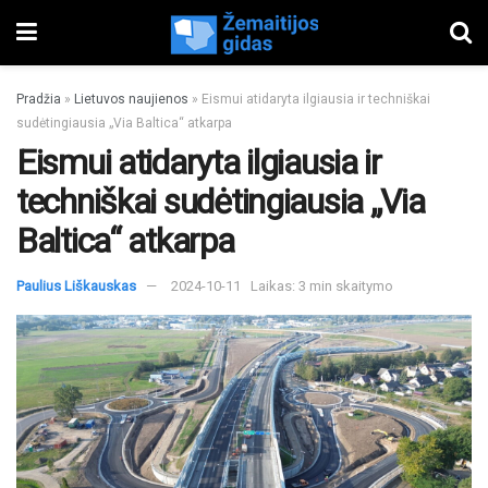
Pradžia
»
Lietuvos naujienos
»
Eismui atidaryta ilgiausia ir techniškai
sudėtingiausia „Via Baltica“ atkarpa
Eismui atidaryta ilgiausia ir
techniškai sudėtingiausia „Via
Baltica“ atkarpa
Paulius Liškauskas
2024-10-11
Laikas: 3 min skaitymo