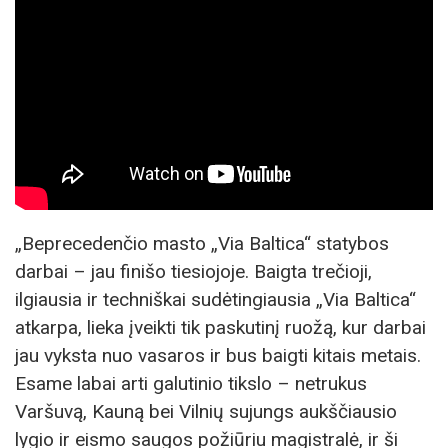
„Beprecedenčio masto „Via Baltica“ statybos
darbai – jau finišo tiesiojoje. Baigta trečioji,
ilgiausia ir techniškai sudėtingiausia „Via Baltica“
atkarpa, lieka įveikti tik paskutinį ruožą, kur darbai
jau vyksta nuo vasaros ir bus baigti kitais metais.
Esame labai arti galutinio tikslo – netrukus
Varšuvą, Kauną bei Vilnių sujungs aukščiausio
lygio ir eismo saugos požiūriu magistralė, ir ši