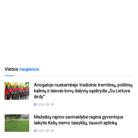
Vietos
naujienos
Ariogaloje nuskambėjo tradicinis tremtinių, politinių
kalinių ir laisvės kovų dalyvių sąskrydis „Su Lietuva
širdy“
2026-08-08
Mažeikių rajono savivaldybė ragina gyventojus
laikytis Kelių eismo taisyklių, tausoti aplinką
2026-08-08