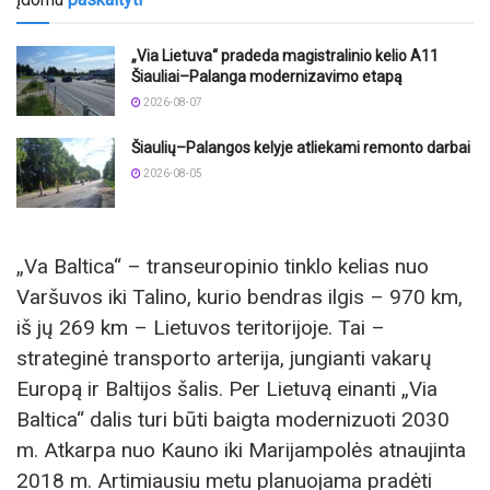
„Via Lietuva“ pradeda magistralinio kelio A11
Šiauliai–Palanga modernizavimo etapą
2026-08-07
Šiaulių–Palangos kelyje atliekami remonto darbai
2026-08-05
„Va Baltica“ – transeuropinio tinklo kelias nuo
Varšuvos iki Talino, kurio bendras ilgis – 970 km,
iš jų 269 km – Lietuvos teritorijoje. Tai –
strateginė transporto arterija, jungianti vakarų
Europą ir Baltijos šalis. Per Lietuvą einanti „Via
Baltica“ dalis turi būti baigta modernizuoti 2030
m. Atkarpa nuo Kauno iki Marijampolės atnaujinta
2018 m. Artimiausiu metu planuojama pradėti