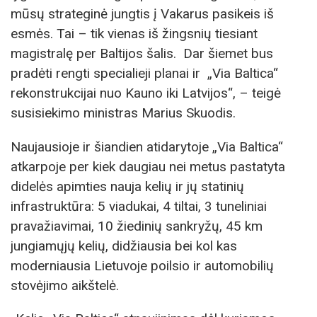
mūsų strateginė jungtis į Vakarus pasikeis iš
esmės. Tai – tik vienas iš žingsnių tiesiant
magistralę per Baltijos šalis. Dar šiemet bus
pradėti rengti specialieji planai ir „Via Baltica“
rekonstrukcijai nuo Kauno iki Latvijos“, – teigė
susisiekimo ministras Marius Skuodis.
Naujausioje ir šiandien atidarytoje „Via Baltica“
atkarpoje per kiek daugiau nei metus pastatyta
didelės apimties nauja kelių ir jų statinių
infrastruktūra: 5 viadukai, 4 tiltai, 3 tuneliniai
pravažiavimai, 10 žiedinių sankryžų, 45 km
jungiamųjų kelių, didžiausia bei kol kas
moderniausia Lietuvoje poilsio ir automobilių
stovėjimo aikštelė.