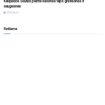
Klaipėdos Šilutės plente kelionės taps greitesnės ir
saugesnės
2026-06-23
Reklama