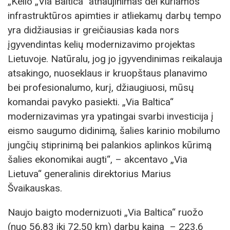
„Kelio „Via Baltica“ atnaujinimas dėl kuriamos
infrastruktūros apimties ir atliekamų darbų tempo
yra didžiausias ir greičiausias kada nors
įgyvendintas kelių modernizavimo projektas
Lietuvoje. Natūralu, jog jo įgyvendinimas reikalauja
atsakingo, nuoseklaus ir kruopštaus planavimo
bei profesionalumo, kurį, džiaugiuosi, mūsų
komandai pavyko pasiekti. „Via Baltica“
modernizavimas yra ypatingai svarbi investicija į
eismo saugumo didinimą, šalies karinio mobilumo
jungčių stiprinimą bei palankios aplinkos kūrimą
šalies ekonomikai augti“, – akcentavo „Via
Lietuva“ generalinis direktorius Marius
Švaikauskas.
Naujo baigto modernizuoti „Via Baltica“ ruožo
(nuo 56,83 iki 72,50 km) darbų kaina – 223,6