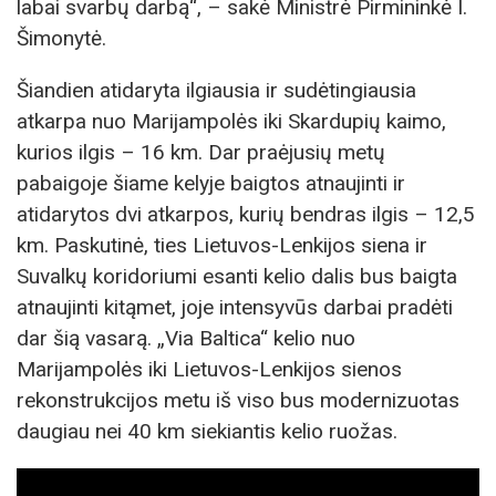
labai svarbų darbą“, – sakė Ministrė Pirmininkė I.
Šimonytė.
Šiandien atidaryta ilgiausia ir sudėtingiausia
atkarpa nuo Marijampolės iki Skardupių kaimo,
kurios ilgis – 16 km. Dar praėjusių metų
pabaigoje šiame kelyje baigtos atnaujinti ir
atidarytos dvi atkarpos, kurių bendras ilgis – 12,5
km. Paskutinė, ties Lietuvos-Lenkijos siena ir
Suvalkų koridoriumi esanti kelio dalis bus baigta
atnaujinti kitąmet, joje intensyvūs darbai pradėti
dar šią vasarą. „Via Baltica“ kelio nuo
Marijampolės iki Lietuvos-Lenkijos sienos
rekonstrukcijos metu iš viso bus modernizuotas
daugiau nei 40 km siekiantis kelio ruožas.