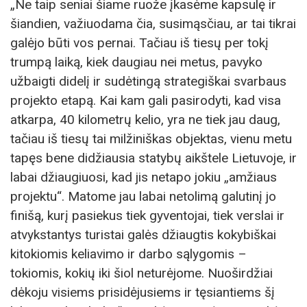
„Ne taip seniai šiame ruože įkasėme kapsulę ir
šiandien, važiuodama čia, susimąsčiau, ar tai tikrai
galėjo būti vos pernai. Tačiau iš tiesų per tokį
trumpą laiką, kiek daugiau nei metus, pavyko
užbaigti didelį ir sudėtingą strategiškai svarbaus
projekto etapą. Kai kam gali pasirodyti, kad visa
atkarpa, 40 kilometrų kelio, yra ne tiek jau daug,
tačiau iš tiesų tai milžiniškas objektas, vienu metu
tapęs bene didžiausia statybų aikštele Lietuvoje, ir
labai džiaugiuosi, kad jis netapo jokiu „amžiaus
projektu“. Matome jau labai netolimą galutinį jo
finišą, kurį pasiekus tiek gyventojai, tiek verslai ir
atvykstantys turistai galės džiaugtis kokybiškai
kitokiomis keliavimo ir darbo sąlygomis –
tokiomis, kokių iki šiol neturėjome. Nuoširdžiai
dėkoju visiems prisidėjusiems ir tęsiantiems šį