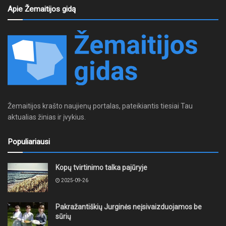
Apie Žemaitijos gidą
Žemaitijos krašto naujienų portalas, pateikiantis tiesiai Tau
aktualias žinias ir įvykius.
Populiariausi
Kopų tvirtinimo talka pajūryje
2025-09-26
Pakražantiškių Jurginės neįsivaizduojamos be
sūrių