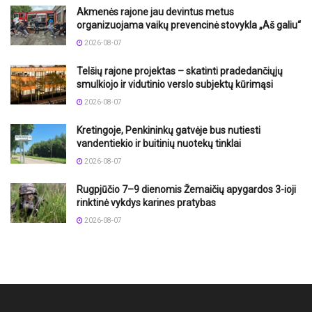
Akmenės rajone jau devintus metus
organizuojama vaikų prevencinė stovykla „Aš galiu“
2026-08-07
Telšių rajone projektas – skatinti pradedančiųjų
smulkiojo ir vidutinio verslo subjektų kūrimąsi
2026-08-07
Kretingoje, Penkininkų gatvėje bus nutiesti
vandentiekio ir buitinių nuotekų tinklai
2026-08-07
Rugpjūčio 7–9 dienomis Žemaičių apygardos 3-ioji
rinktinė vykdys karines pratybas
2026-08-07