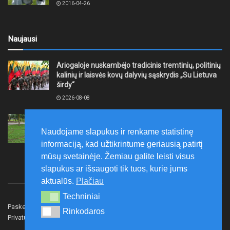
2016-04-26
Naujausi
Ariogaloje nuskambėjo tradicinis tremtinių, politinių
kalinių ir laisvės kovų dalyvių sąskrydis „Su Lietuva
širdy“
2026-08-08
Mažeikių rajono savivaldybė ragina gyventojus
laikytis Kelių eismo taisyklių, tausoti aplinką
Naudojame slapukus ir renkame statistinę
2026-08-08
informaciją, kad užtikrintume geriausią patirtį
mūsų svetainėje. Žemiau galite leisti visus
slapukus ar išsaugoti tik tuos, kurie jums
aktualūs.
Plačiau
Techniniai
Techniniai
Paskelbk naujieną
Rašyti redakcijai
Reklama
Rinkodaros
Rinkodaros
Privatumo politika
Susisiekite