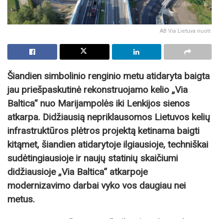
AB Via Lietuva nuotr.
Šiandien simbolinio renginio metu atidaryta baigta
jau priešpaskutinė rekonstruojamo kelio „Via
Baltica“ nuo Marijampolės iki Lenkijos sienos
atkarpa. Didžiausią nepriklausomos Lietuvos kelių
infrastruktūros plėtros projektą ketinama baigti
kitąmet, šiandien atidarytoje ilgiausioje, techniškai
sudėtingiausioje ir naujų statinių skaičiumi
didžiausioje „Via Baltica“ atkarpoje
modernizavimo darbai vyko vos daugiau nei
metus.