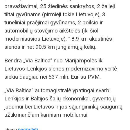
pravažiavimai, 25 žiedinės sankryžos, 2 žalieji
tiltai gyvūnams (pirmieji tokie Lietuvoje), 3
tuneliniai praėjimai gyvūnams, 2 poilsio ir
automobilių stovėjimo aikštelės (iki šiol
moderniausios Lietuvoje), 18,9 km akustinės
sienos ir net 90,5 km jungiamųjų kelių.
Bendra „Via Baltica“ nuo Marijampolės iki
Lietuvos-Lenkijos sienos modernizavimo vertė
siekia daugiau nei 537 mln. Eur su PVM.
„Via Baltica“ automagistralė ypatingai svarbi
Lenkijos ir Baltijos šalių ekonomikai, gyventojų
judumui bei Lietuvos ir jos sąjungininkų saugumą
užtikrinančiam kariniam mobilumui.
Įdomu
paskaityti