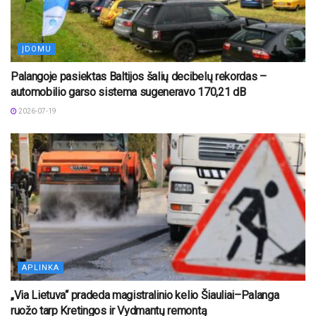
ĮDOMU
Palangoje pasiektas Baltijos šalių decibelų rekordas –
automobilio garso sistema sugeneravo 170,21 dB
2026-07-19
APLINKA
„Via Lietuva“ pradeda magistralinio kelio Šiauliai–Palanga
ruožo tarp Kretingos ir Vydmantų remontą