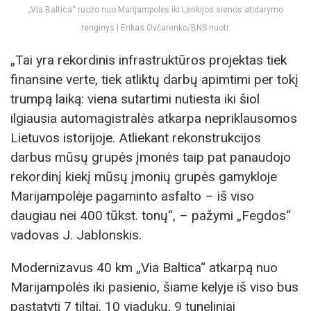
„Via Baltica“ ruožo nuo Marijampolės iki Lenkijos sienos atidarymo
renginys | Erikas Ovčarenko/BNS nuotr.
„Tai yra rekordinis infrastruktūros projektas tiek
finansine verte, tiek atliktų darbų apimtimi per tokį
trumpą laiką: viena sutartimi nutiesta iki šiol
ilgiausia automagistralės atkarpa nepriklausomos
Lietuvos istorijoje. Atliekant rekonstrukcijos
darbus mūsų grupės įmonės taip pat panaudojo
rekordinį kiekį mūsų įmonių grupės gamykloje
Marijampolėje pagaminto asfalto – iš viso
daugiau nei 400 tūkst. tonų“, – pažymi „Fegdos“
vadovas J. Jablonskis.
Modernizavus 40 km „Via Baltica“ atkarpą nuo
Marijampolės iki pasienio, šiame kelyje iš viso bus
pastatyti 7 tiltai, 10 viadukų, 9 tuneliniai