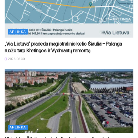
APLINKA
„Via Lietuva“ pradeda magistralinio kelio Šiauliai–Palanga
ruožo tarp Kretingos ir Vydmantų remontą
2026-06-30
APLINKA