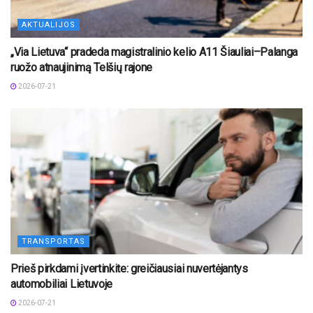
AKTUALIJOS
„Via Lietuva“ pradeda magistralinio kelio A11 Šiauliai–Palanga
ruožo atnaujinimą Telšių rajone
2026-07-21
TRANSPORTAS
Prieš pirkdami įvertinkite: greičiausiai nuvertėjantys
automobiliai Lietuvoje
2026-07-21