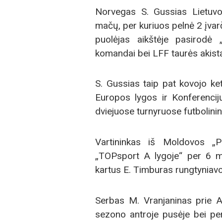
Norvegas S. Gussias Lietuvo
mačų, per kuriuos pelnė 2 įvarč
puolėjas aikštėje pasirodė
komandai bei LFF taurės akistat
S. Gussias taip pat kovojo k
Europos lygos ir Konferenci
dviejuose turnyruose futbolinin
Vartininkas iš Moldovos „P
„TOPsport A lygoje“ per 6 mač
kartus E. Timburas rungtyniavo
Serbas M. Vranjaninas prie Au
sezono antroje pusėje bei per