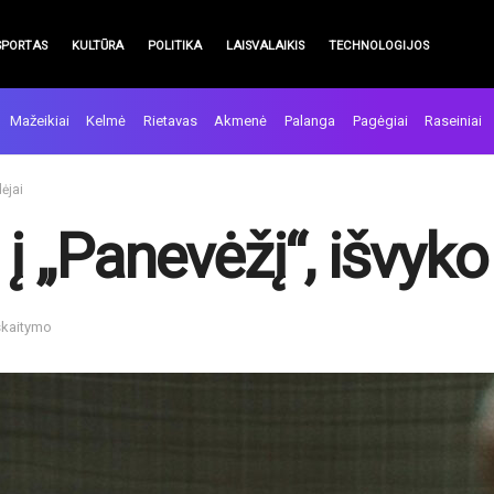
SPORTAS
KULTŪRA
POLITIKA
LAISVALAIKIS
TECHNOLOGIJOS
Mažeikiai
Kelmė
Rietavas
Akmenė
Palanga
Pagėgiai
Raseiniai
dėjai
 į „Panevėžį“, išvyko
skaitymo