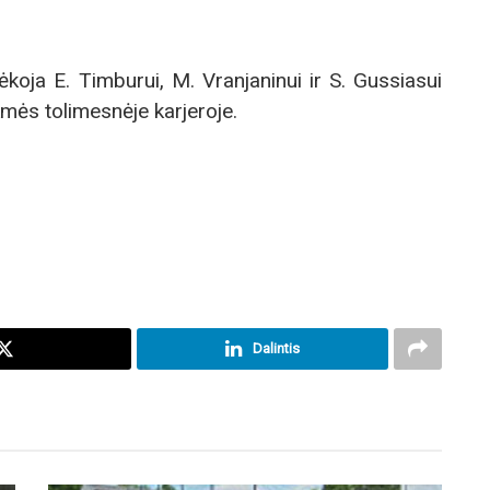
koja E. Timburui, M. Vranjaninui ir S. Gussiasui
kmės tolimesnėje karjeroje.
Dalintis