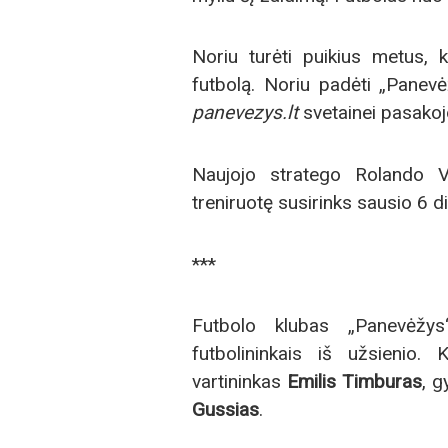
Noriu turėti puikius metus, k
futbolą. Noriu padėti „Panevė
panevezys.lt
svetainei pasakojo
Naujojo stratego Rolando V
treniruotę susirinks sausio 6 d
***
Futbolo klubas „Panevėžys
futbolininkais iš užsienio.
vartininkas
Emilis Timburas
, 
Gussias
.