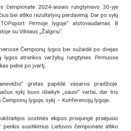
s čempionate 2024-aisiais rungtyniavo 30-yje
ius bei atliko rezultatyvų perdavimą. Dar po sykį
 „TOPsport Pirmoje lygoje“ atstovaudamas B
oje su Vilniaus „Žalgiriu“.
etveriose Čempionų lygos bei sužaidė po dvejas
jų lygos atrankos varžybų rungtynes. Pirmuose
kas pelnė po įvartį.
anevėžio“ gretas papildė vasaros pradžioje.
us sykį buvo išlaikyti „sausi“ vartai, dar tris
 Čempionų lygoje, sykį – Konferencijų lygoje.
kštaitijos sostinės ekipos prisijungė praėjusio
 penkis susitikimus Lietuvos čempionate atliko