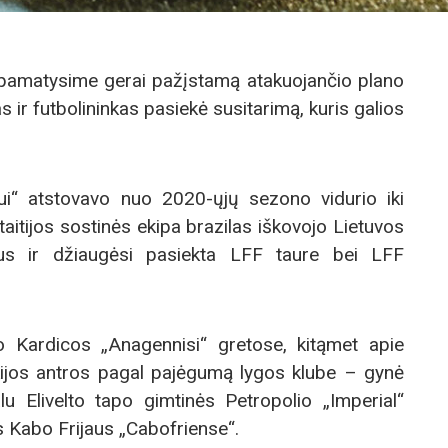
 pamatysime gerai pažįstamą atakuojančio plano
as ir futbolininkas pasiekė susitarimą, kuris galios
iui“ atstovavo nuo 2020-ųjų sezono vidurio iki
itijos sostinės ekipa brazilas iškovojo Lietuvos
us ir džiaugėsi pasiekta LFF taure bei LFF
o Kardicos „Anagennisi“ gretose, kitąmet apie
kijos antros pagal pajėgumą lygos klube – gynė
u Elivelto tapo gimtinės Petropolio „Imperial“
s Kabo Frijaus „Cabofriense“.