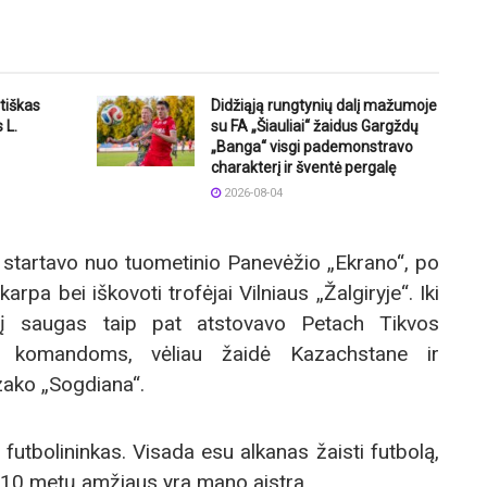
tiškas
Didžiąją rungtynių dalį mažumoje
 L.
su FA „Šiauliai“ žaidus Gargždų
„Banga“ visgi pademonstravo
charakterį ir šventė pergalę
2026-08-04
startavo nuo tuometinio Panevėžio „Ekrano“, po
rpa bei iškovoti trofėjai Vilniaus „Žalgiryje“. Iki
žį saugas taip pat atstovavo Petach Tikvos
komandoms, vėliau žaidė Kazachstane ir
zako „Sogdiana“.
futbolininkas. Visada esu alkanas žaisti futbolą,
o 10 metų amžiaus yra mano aistra.