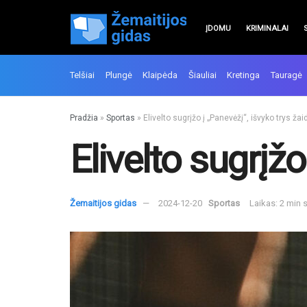
ĮDOMU
KRIMINALAI
Telšiai
Plungė
Klaipėda
Šiauliai
Kretinga
Tauragė
Pradžia
»
Sportas
»
Elivelto sugrįžo į „Panevėžį“, išvyko trys žai
Elivelto sugrįžo
Žemaitijos gidas
2024-12-20
Sportas
Laikas: 2 min 