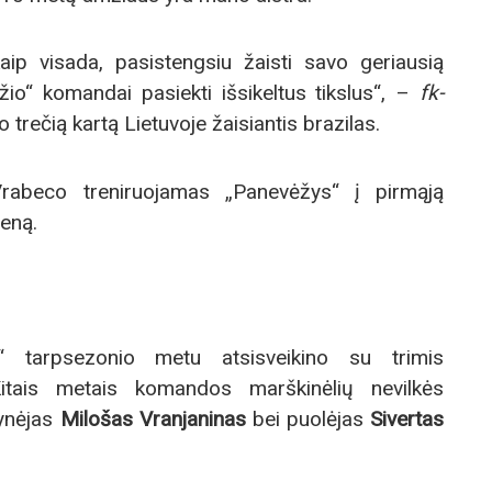
aip visada, pasistengsiu žaisti savo geriausią
žio“ komandai pasiekti išsikeltus tikslus“, –
fk-
 trečią kartą Lietuvoje žaisiantis brazilas.
rabeco treniruojamas „Panevėžys“ į pirmąją
ieną.
“ tarpsezonio metu atsisveikino su trimis
 Kitais metais komandos marškinėlių nevilkės
gynėjas
Milošas Vranjaninas
bei puolėjas
Sivertas