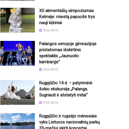
XII akmentašių simpoziumas
Kelmėje: miestą papuošė trys
nauji kūriniai
2026-08-05
Palangos senojoje gimnazijoje
pristatomas išskirtinis
spektaklis „Jaunuolio
kambaryje“
2026-08-05
Rugpjūčio 14 d. – patyriminė
šokio ekskursija „Palanga.
Sugriauti ir atstatyti mitai“
2026-08-05
Rugpjūčio ir rugsėjo mėnesiais
vyks Lietuvos nacionalinių parkų
35-mečiui skirti koncertai