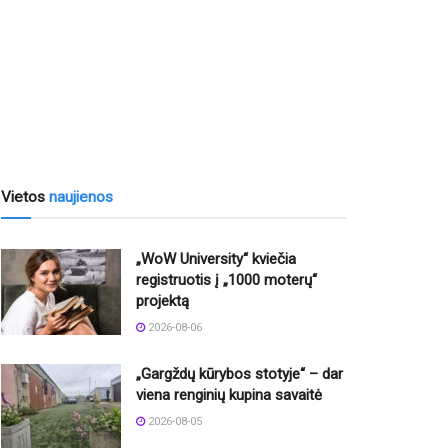
Vietos
naujienos
„WoW University“ kviečia
registruotis į „1000 moterų“
projektą
2026-08-06
„Gargždų kūrybos stotyje“ – dar
viena renginių kupina savaitė
2026-08-05