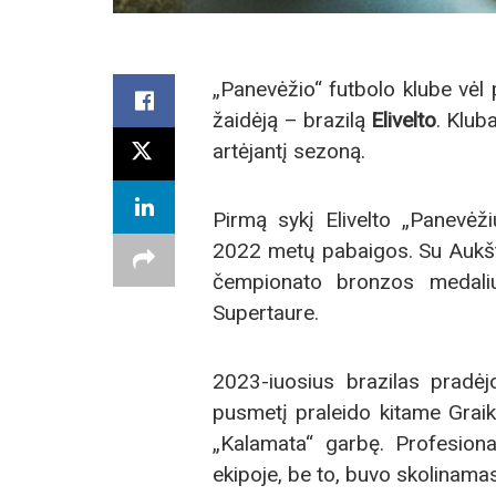
„Panevėžio“ futbolo klube vėl
žaidėją – brazilą
Elivelto
. Klub
artėjantį sezoną.
Pirmą sykį Elivelto „Panevėž
2022 metų pabaigos. Su Aukšta
čempionato bronzos medali
Supertaure.
2023-iuosius brazilas pradėj
pusmetį praleido kitame Grai
„Kalamata“ garbę. Profesional
ekipoje, be to, buvo skolinama