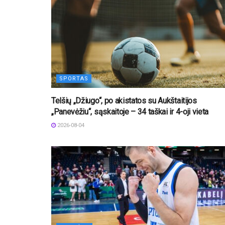
SPORTAS
Telšių „Džiugo“, po akistatos su Aukštaitijos
„Panevėžiu“, sąskaitoje – 34 taškai ir 4-oji vieta
2026-08-04