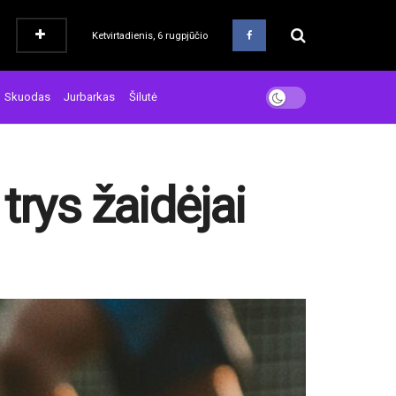
Ketvirtadienis, 6 rugpjūčio
Skuodas
Jurbarkas
Šilutė
 trys žaidėjai