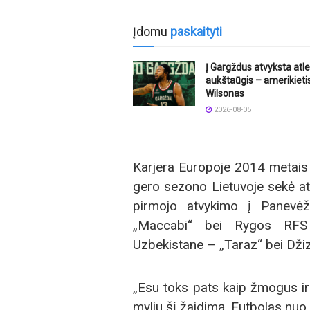
Įdomu
paskaityti
Į Gargždus atvyksta atle
aukštaūgis – amerikietis
Wilsonas
2026-08-05
Karjera Europoje 2014 metais 
gero sezono Lietuvoje sekė atka
pirmojo atvykimo į Panevė
„Maccabi“ bei Rygos RFS 
Uzbekistane – „Taraz“ bei Dži
„Esu toks pats kaip žmogus ir 
myliu šį žaidimą. Futbolas nu