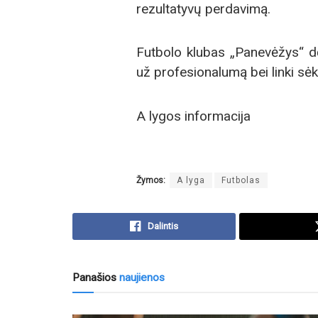
rezultatyvų perdavimą.
Futbolo klubas „Panevėžys“ dė
už profesionalumą bei linki sė
A lygos informacija
Žymos:
A lyga
Futbolas
Dalintis
Panašios
naujienos