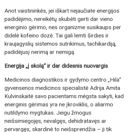
Anot vaistininkės, jei iškart nejaučiate energijos
padidėjimo, nereikėtų skubėti gerti dar vieno
energinio gėrimo, nes organizme susikaups per
didelė kofeino dozė. Tai gali lemti širdies ir
kraujagyslių sistemos sutrikimus, tachikardiją,
padidėjusį nerimą ar nemigą.
Energija „į skolą“ ir dar didesnis nuovargis
Medicinos diagnostikos ir gydymo centro „Hila“
gyvensenos medicinos specialistė Adrija Amita
Kulvinskaitė savo pacientams mėgsta sakyti, kad
energinis gėrimas yra ne įkroviklis, o aliarmo
nutildymo mygtukas. Jeigu žmogus
neišsimiegojęs, nevalgęs, dehidratavęs ar
pervargęs, skardinė to neišsprendžia – ji tik