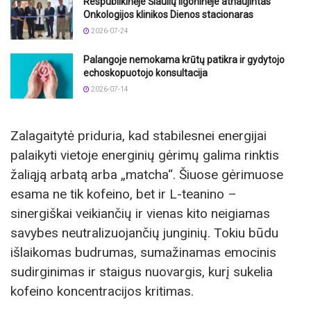
Respublikinėje Šiaulių ligoninėje atnaujintas
Onkologijos klinikos Dienos stacionaras
2026-07-24
Palangoje nemokama krūtų patikra ir gydytojo
echoskopuotojo konsultacija
2026-07-14
Zalagaitytė priduria, kad stabilesnei energijai
palaikyti vietoje energinių gėrimų galima rinktis
žaliąją arbatą arba „matcha“. Šiuose gėrimuose
esama ne tik kofeino, bet ir L-teanino –
sinergiškai veikiančių ir vienas kito neigiamas
savybes neutralizuojančių junginių. Tokiu būdu
išlaikomas budrumas, sumažinamas emocinis
sudirginimas ir staigus nuovargis, kurį sukelia
kofeino koncentracijos kritimas.