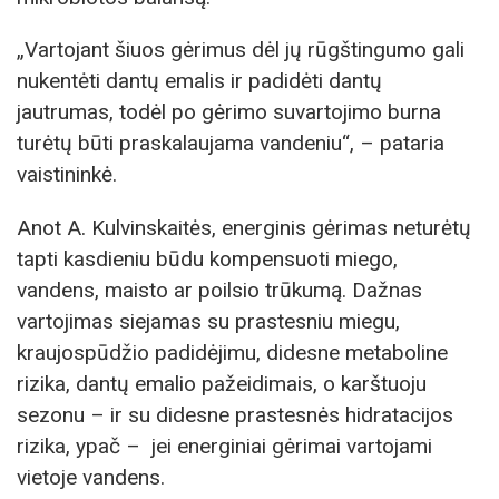
„Vartojant šiuos gėrimus dėl jų rūgštingumo gali
nukentėti dantų emalis ir padidėti dantų
jautrumas, todėl po gėrimo suvartojimo burna
turėtų būti praskalaujama vandeniu“, – pataria
vaistininkė.
Anot A. Kulvinskaitės, energinis gėrimas neturėtų
tapti kasdieniu būdu kompensuoti miego,
vandens, maisto ar poilsio trūkumą. Dažnas
vartojimas siejamas su prastesniu miegu,
kraujospūdžio padidėjimu, didesne metaboline
rizika, dantų emalio pažeidimais, o karštuoju
sezonu – ir su didesne prastesnės hidratacijos
rizika, ypač – jei energiniai gėrimai vartojami
vietoje vandens.