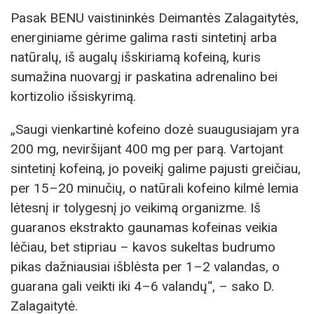
Pasak BENU vaistininkės Deimantės Zalagaitytės,
energiniame gėrime galima rasti sintetinį arba
natūralų, iš augalų išskiriamą kofeiną, kuris
sumažina nuovargį ir paskatina adrenalino bei
kortizolio išsiskyrimą.
„Saugi vienkartinė kofeino dozė suaugusiajam yra
200 mg, neviršijant 400 mg per parą. Vartojant
sintetinį kofeiną, jo poveikį galime pajusti greičiau,
per 15–20 minučių, o natūrali kofeino kilmė lemia
lėtesnį ir tolygesnį jo veikimą organizme. Iš
guaranos ekstrakto gaunamas kofeinas veikia
lėčiau, bet stipriau – kavos sukeltas budrumo
pikas dažniausiai išblėsta per 1–2 valandas, o
guarana gali veikti iki 4–6 valandų“, – sako D.
Zalagaitytė.