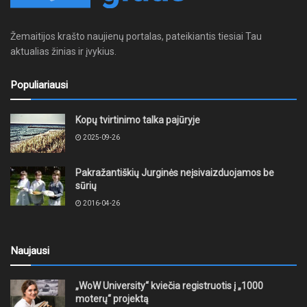
Žemaitijos krašto naujienų portalas, pateikiantis tiesiai Tau
aktualias žinias ir įvykius.
Populiariausi
Kopų tvirtinimo talka pajūryje
2025-09-26
Pakražantiškių Jurginės neįsivaizduojamos be
sūrių
2016-04-26
Naujausi
„WoW University“ kviečia registruotis į „1000
moterų“ projektą