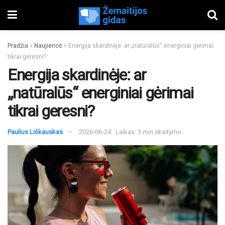
Pradžia
»
Naujienos
»
Energija skardinėje: ar „natūralūs“ energiniai gėrimai
tikrai geresni?
Energija skardinėje: ar
„natūralūs“ energiniai gėrimai
tikrai geresni?
Paulius Liškauskas
2026-06-24
Laikas: 3 min skaitymo