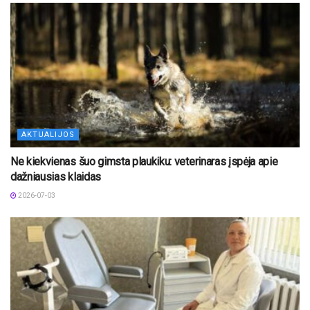
AKTUALIJOS
Ne kiekvienas šuo gimsta plaukiku: veterinaras įspėja apie
dažniausias klaidas
2026-07-03