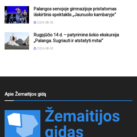
Palangos senojoje gimnazijoje pristatomas
išskirtinis spektaklis „Jaunuolio kambaryje“
2026-08-05
Rugpjūčio 14 d. – patyriminė šokio ekskursija
„Palanga. Sugriauti ir atstatyti mitai“
2026-08-05
Apie Žemaitijos gidą