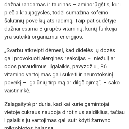
dažnai randamas ir taurinas – aminorūgštis, kuri
plečia kraujagysles, todėl sumažina kofeino
šalutinių poveikių atsiradimą. Taip pat sudėtyje
dažnai esama B grupės vitaminų, kurių funkcija
yra suteikti organizmui energijos.
„Svarbu atkreipti dėmesį, kad didelės jų dozės
gali provokuoti alergines reakcijas – niežulį ar
odos paraudimus. Ilgalaikis, pavyzdžiui, B6
vitamino vartojimas gali sukelti ir neurotoksinį
poveikį – galūnių tirpimą ar dilgčiojimą“, – sako
vaistininkė.
Zalagaitytė priduria, kad kai kurie gamintojai
vietoje cukraus naudoja dirbtinius saldiklius, tačiau
ilgalaikis jų vartojimas gali sutrikdyti žarnyno
mikrobiotos balansą.