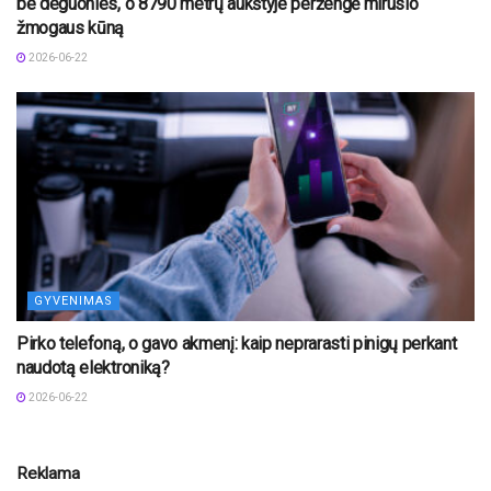
be deguonies, o 8790 metrų aukštyje peržengė mirusio
žmogaus kūną
2026-06-22
GYVENIMAS
Pirko telefoną, o gavo akmenį: kaip neprarasti pinigų perkant
naudotą elektroniką?
2026-06-22
Reklama