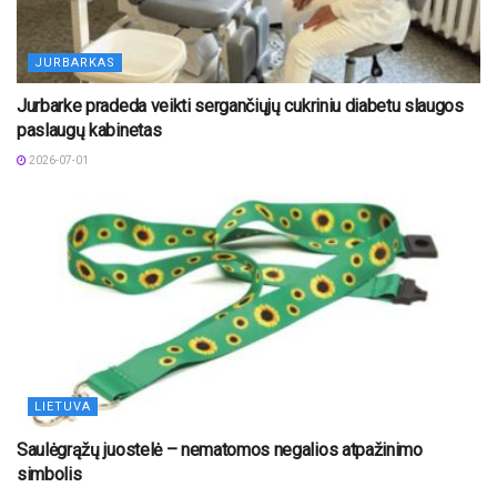
JURBARKAS
Jurbarke pradeda veikti sergančiųjų cukriniu diabetu slaugos
paslaugų kabinetas
2026-07-01
LIETUVA
Saulėgrąžų juostelė – nematomos negalios atpažinimo
simbolis