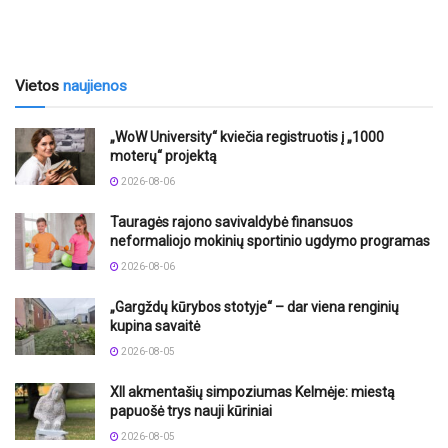
Vietos
naujienos
„WoW University“ kviečia registruotis į „1000
moterų“ projektą
2026-08-06
Tauragės rajono savivaldybė finansuos
neformaliojo mokinių sportinio ugdymo programas
2026-08-06
„Gargždų kūrybos stotyje“ – dar viena renginių
kupina savaitė
2026-08-05
XII akmentašių simpoziumas Kelmėje: miestą
papuošė trys nauji kūriniai
2026-08-05