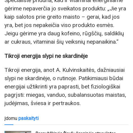
Specialistė priduria, kad ir vitaminai energiniame
gėrime nepaverčia jo sveikatos produktu: „Jie yra
kaip salotos prie greito maisto – gerai, kad jos
yra, bet jos nepakeičia viso produkto esmės.
Jeigu gėrime yra daug kofeino, rūgščių, saldiklių
ar cukraus, vitaminai šių veiksnių nepanaikina.“
Tikroji energija slypi ne skardinėje
Tikroji energija, anot A. Kulvinskaitės, dažniausiai
slypi ne skardinėje, o rutinoje. Patikimiausi būdai
energijai užtikrinti yra paprasti, bet fiziologiškai
pagrįsti: miegas, vanduo, subalansuotas maistas,
judėjimas, šviesa ir pertraukos.
Įdomu
paskaityti