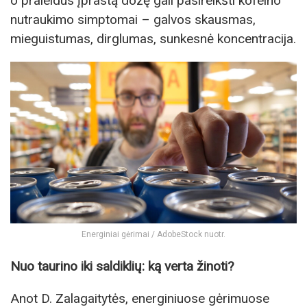
o praleidus įprastą dozę gali pasireikšti kofeino
nutraukimo simptomai – galvos skausmas,
mieguistumas, dirglumas, sunkesnė koncentracija.
Energiniai gėrimai / AdobeStock nuotr.
Nuo taurino iki saldiklių: ką verta žinoti?
Anot D. Zalagaitytės, energiniuose gėrimuose