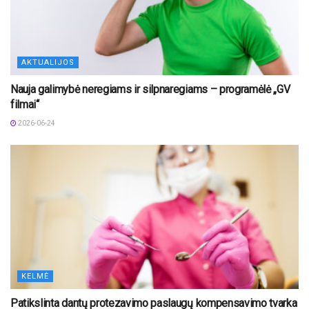
AKTUALIJOS
Nauja galimybė neregiams ir silpnaregiams – programėlė „GV
filmai“
2026-06-24
KELMĖ
Patikslinta dantų protezavimo paslaugų kompensavimo tvarka