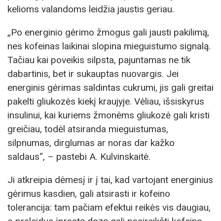
kelioms valandoms leidžia jaustis geriau.
„Po energinio gėrimo žmogus gali jausti pakilimą,
nes kofeinas laikinai slopina mieguistumo signalą.
Tačiau kai poveikis silpsta, pajuntamas ne tik
dabartinis, bet ir sukauptas nuovargis. Jei
energinis gėrimas saldintas cukrumi, jis gali greitai
pakelti gliukozės kiekį kraujyje. Vėliau, išsiskyrus
insulinui, kai kuriems žmonėms gliukozė gali kristi
greičiau, todėl atsiranda mieguistumas,
silpnumas, dirglumas ar noras dar kažko
saldaus“, – pastebi A. Kulvinskaitė.
Ji atkreipia dėmesį ir į tai, kad vartojant energinius
gėrimus kasdien, gali atsirasti ir kofeino
tolerancija: tam pačiam efektui reikės vis daugiau,