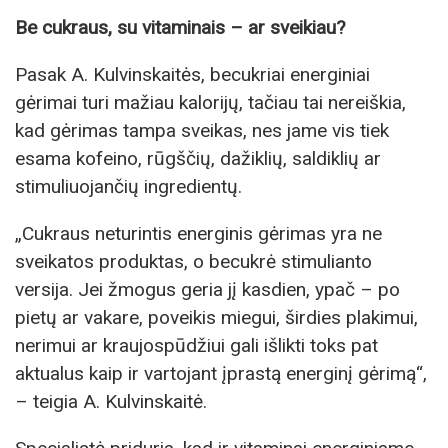
Be cukraus, su vitaminais – ar sveikiau?
Pasak A. Kulvinskaitės, becukriai energiniai
gėrimai turi mažiau kalorijų, tačiau tai nereiškia,
kad gėrimas tampa sveikas, nes jame vis tiek
esama kofeino, rūgščių, dažiklių, saldiklių ar
stimuliuojančių ingredientų.
„Cukraus neturintis energinis gėrimas yra ne
sveikatos produktas, o becukrė stimulianto
versija. Jei žmogus geria jį kasdien, ypač – po
pietų ar vakare, poveikis miegui, širdies plakimui,
nerimui ar kraujospūdžiui gali išlikti toks pat
aktualus kaip ir vartojant įprastą energinį gėrimą“,
– teigia A. Kulvinskaitė.