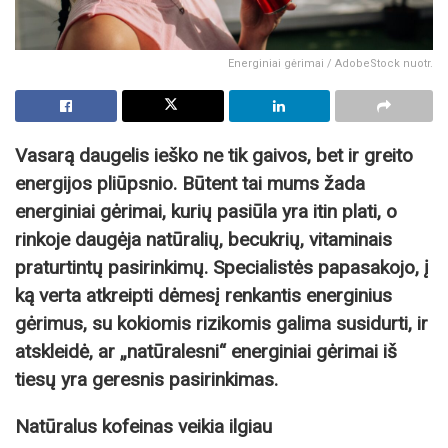
Energiniai gėrimai / AdobeStock nuotr.
Vasarą daugelis ieško ne tik gaivos, bet ir greito
energijos pliūpsnio. Būtent tai mums žada
energiniai gėrimai, kurių pasiūla yra itin plati, o
rinkoje daugėja natūralių, becukrių, vitaminais
praturtintų pasirinkimų. Specialistės papasakojo, į
ką verta atkreipti dėmesį renkantis energinius
gėrimus, su kokiomis rizikomis galima susidurti, ir
atskleidė, ar „natūralesni“ energiniai gėrimai iš
tiesų yra geresnis pasirinkimas.
Natūralus kofeinas veikia ilgiau