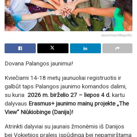
Jaunimas/Magnific
Dovana Palangos jaunimui!
Kviečiami 14-18 metų jaunuoliai registruotis ir
galbūt taps Palangos jaunimo komandos dalimi,
su kuria
2026 m. birželio 27 – liepos 4 d.
kartu
dalyvaus
Erasmus+ jaunimo mainų projekte „The
View“ Niùkiobinge (Danija)!
Atrinkti dalyviai su jaunais žmonėmis iš Danijos
bei Vokietijos praleis įspūdingą bei nepamirštamą