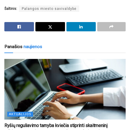
Šaltinis:
Palangos miesto savivaldybė
Panašios
naujienos
AKTUALIJOS
Ryšių reguliavimo tarnyba kviečia stiprinti skaitmeninį