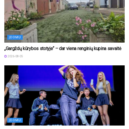
ĮDOMU
„Gargždų kūrybos stotyje“ – dar viena renginių kupina savaitė
2026-08-05
ĮDOMU