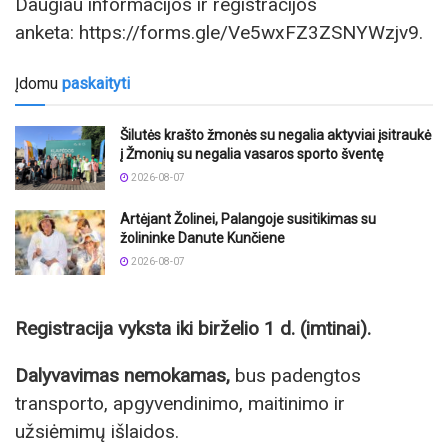
Daugiau informacijos ir registracijos
anketa: https://forms.gle/Ve5wxFZ3ZSNYWzjv9.
Įdomu
paskaityti
Šilutės krašto žmonės su negalia aktyviai įsitraukė
į Žmonių su negalia vasaros sporto šventę
2026-08-07
Artėjant Žolinei, Palangoje susitikimas su
žolininke Danute Kunčiene
2026-08-07
Registracija vyksta iki birželio 1 d. (imtinai).
Dalyvavimas nemokamas,
bus padengtos
transporto, apgyvendinimo, maitinimo ir
užsiėmimų išlaidos.