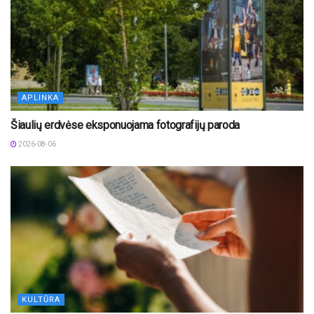
APLINKA
Šiaulių erdvėse eksponuojama fotografijų paroda
2026-08-06
KULTŪRA