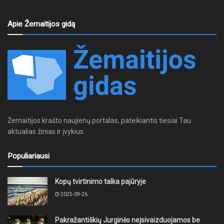
Apie Žemaitijos gidą
Žemaitijos krašto naujienų portalas, pateikiantis tiesiai Tau
aktualias žinias ir įvykius.
Populiariausi
Kopų tvirtinimo talka pajūryje
2025-09-26
Pakražantiškių Jurginės neįsivaizduojamos be