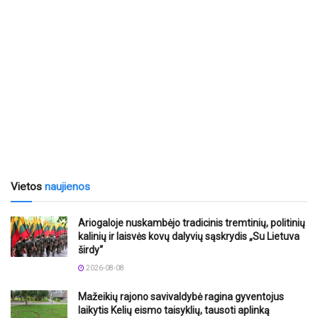
Vietos
naujienos
Ariogaloje nuskambėjo tradicinis tremtinių, politinių
kalinių ir laisvės kovų dalyvių sąskrydis „Su Lietuva
širdy“
2026-08-08
Mažeikių rajono savivaldybė ragina gyventojus
laikytis Kelių eismo taisyklių, tausoti aplinką