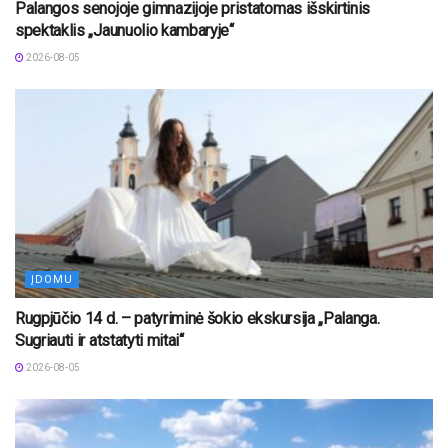
Palangos senojoje gimnazijoje pristatomas išskirtinis
spektaklis „Jaunuolio kambaryje“
2026-08-05
ĮDOMU
Rugpjūčio 14 d. – patyriminė šokio ekskursija „Palanga.
Sugriauti ir atstatyti mitai“
2026-08-05