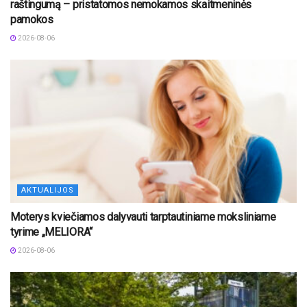
raštingumą – pristatomos nemokamos skaitmeninės
pamokos
2026-08-06
AKTUALIJOS
Moterys kviečiamos dalyvauti tarptautiniame moksliniame
tyrime „MELIORA“
2026-08-06