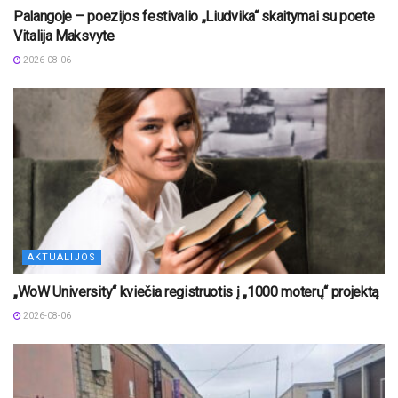
Palangoje – poezijos festivalio „Liudvika“ skaitymai su poete
Vitalija Maksvyte
2026-08-06
AKTUALIJOS
„WoW University“ kviečia registruotis į „1000 moterų“ projektą
2026-08-06