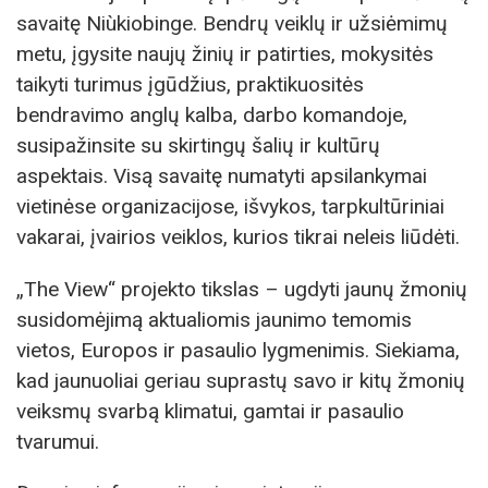
savaitę Niùkiobinge. Bendrų veiklų ir užsiėmimų
metu, įgysite naujų žinių ir patirties, mokysitės
taikyti turimus įgūdžius, praktikuositės
bendravimo anglų kalba, darbo komandoje,
susipažinsite su skirtingų šalių ir kultūrų
aspektais. Visą savaitę numatyti apsilankymai
vietinėse organizacijose, išvykos, tarpkultūriniai
vakarai, įvairios veiklos, kurios tikrai neleis liūdėti.
„The View“ projekto tikslas – ugdyti jaunų žmonių
susidomėjimą aktualiomis jaunimo temomis
vietos, Europos ir pasaulio lygmenimis. Siekiama,
kad jaunuoliai geriau suprastų savo ir kitų žmonių
veiksmų svarbą klimatui, gamtai ir pasaulio
tvarumui.