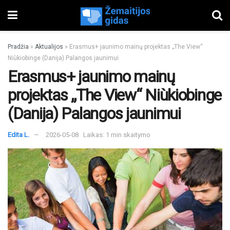
Pradžia
»
Aktualijos
»
Erasmus+ jaunimo mainų projektas „The View“
Niùkiobinge (Danija) Palangos jaunimui
Erasmus+ jaunimo mainų
projektas „The View“ Niùkiobinge
(Danija) Palangos jaunimui
Edita L.
2026-05-08
Laikas: 1 min skaitymo