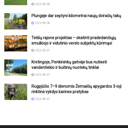
2026-08-08
Plungėje dar septyni kilometrai naujų dviračių takų
2026-08-08
Telšių rajone projektas – skatinti pradedančiųjų
smulkiojo ir vidutinio verslo subjektų kūrimąsi
2026-08-07
Kretingoje, Penkininkų gatvėje bus nutiesti
vandentiekio ir buitinių nuotekų tinklai
2026-08-07
Rugpjūčio 7–9 dienomis Žemaičių apygardos 3-ioji
rinktinė vykdys karines pratybas
2026-08-07