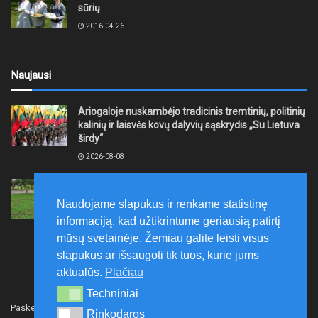
sūrių
2016-04-26
Naujausi
Ariogaloje nuskambėjo tradicinis tremtinių, politinių
kalinių ir laisvės kovų dalyvių sąskrydis „Su Lietuva
širdy“
2026-08-08
Mažeikių rajono savivaldybė ragina gyventojus
laikytis Kelių eismo taisyklių, tausoti aplinką
Naudojame slapukus ir renkame statistinę
2026-08-08
informaciją, kad užtikrintume geriausią patirtį
mūsų svetainėje. Žemiau galite leisti visus
slapukus ar išsaugoti tik tuos, kurie jums
aktualūs.
Plačiau
Techniniai
Techniniai
Paskelbk naujieną
Rašyti redakcijai
Reklama
Rinkodaros
Rinkodaros