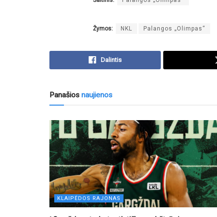
Žymos:
NKL
Palangos „Olimpas“
Dalintis
Panašios
naujienos
KLAIPĖDOS RAJONAS