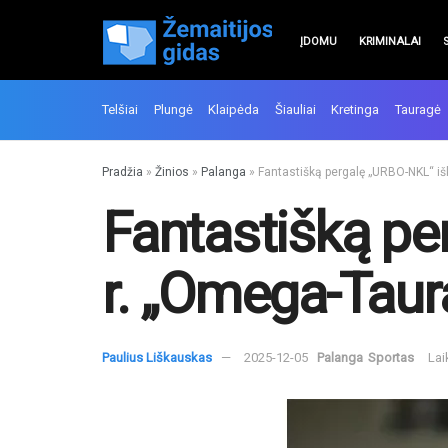
ĮDOMU
KRIMINALAI
Telšiai
Plungė
Klaipėda
Šiauliai
Kretinga
Tauragė
Pradžia
»
Žinios
»
Palanga
»
Fantastišką pergalę „URBO-NKL“ i
Fantastišką pe
r. „Omega-Taur
Paulius Liškauskas
2025-12-05
Palanga
Sportas
Lai