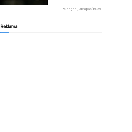
Palangos „Olimpas“nuotr.
Reklama