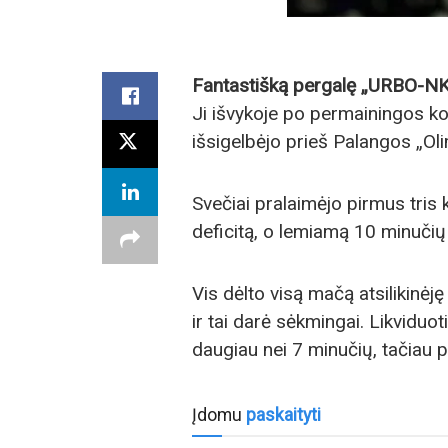
Fantastišką pergalę „URBO-NK
Ji išvykoje po permainingos 
išsigelbėjo prieš Palangos „Ol
Svečiai pralaimėjo pirmus tris 
deficitą, o lemiamą 10 minučių 
Vis dėlto visą mačą atsilikinėję
ir tai darė sėkmingai. Likviduo
daugiau nei 7 minučių, tačiau 
Įdomu
paskaityti