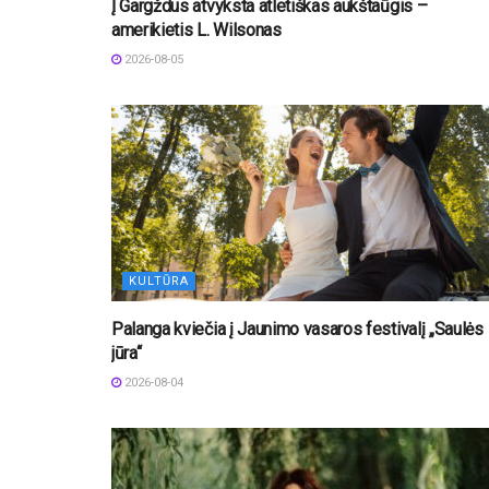
Į Gargždus atvyksta atletiškas aukštaūgis –
amerikietis L. Wilsonas
2026-08-05
KULTŪRA
Palanga kviečia į Jaunimo vasaros festivalį „Saulės
jūra“
2026-08-04