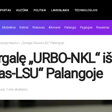
SPORTAS
KULTŪRA
POLITIKA
LAISVALAIKIS
TECHNOLOGIJOS
Mažeikiai
Kelmė
Rietavas
Akmenė
Palanga
Pagėgiai
Raseiniai
škovojo Kauno r. „Omega-Tauras-LSU“ Palangoje
rgalę „URBO-NKL“ i
as-LSU“ Palangoje
kas: 1 min skaitymo