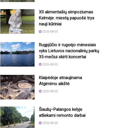
XII akmentašių simpoziumas
Kelmėje: miestą papuošė trys
nauji kūriniai
2026-08-05
Rugpjūčio ir rugsėjo mėnesiais
vyks Lietuvos nacionalinių parkų
35-mečiui skirti koncertai
2026-08-05
Klaipėdoje atnaujinama
Atgimimo aikštė
2026-08-05
Šiaulių–Palangos kelyje
atliekami remonto darbai
2026-08-05