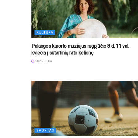
KULTŪRA
Palangos kurorto muziejus rugpjūčio 8 d. 11 val.
kviečia į sutartinių rato kelionę
2026-08-04
SPORTAS