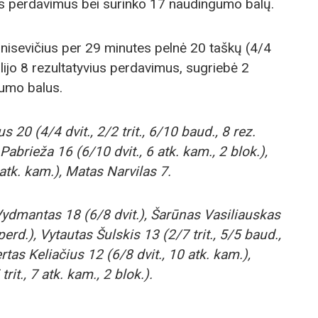
ius perdavimus bei surinko 17 naudingumo balų.
isevičius per 29 minutes pelnė 20 taškų (4/4
šdalijo 8 rezultatyvius perdavimus, sugriebė 2
vumo balus.
 20 (4/4 dvit., 2/2 trit., 6/10 baud., 8 rez.
 Pabrieža 16 (6/10 dvit., 6 atk. kam., 2 blok.),
 atk. kam.), Matas Narvilas 7.
dmantas 18 (6/8 dvit.), Šarūnas Vasiliauskas
 perd.), Vytautas Šulskis 13 (2/7 trit., 5/5 baud.,
rtas Keliačius 12 (6/8 dvit., 10 atk. kam.),
it., 7 atk. kam., 2 blok.).