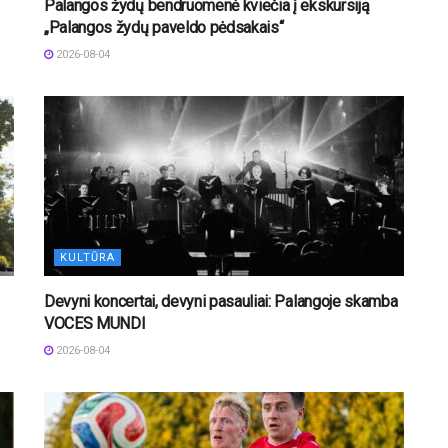
Palangos žydų bendruomenė kviečia į ekskursiją
„Palangos žydų paveldo pėdsakais“
2026-08-04
KULTŪRA
Devyni koncertai, devyni pasauliai: Palangoje skamba
VOCES MUNDI
2026-08-04