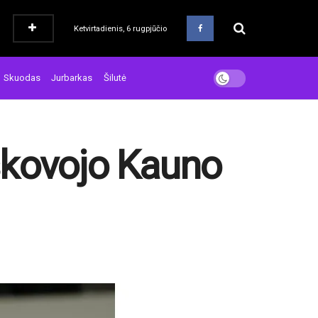
Ketvirtadienis, 6 rugpjūčio
Skuodas
Jurbarkas
Šilutė
škovojo Kauno