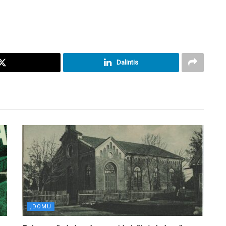
Dalintis
ĮDOMU