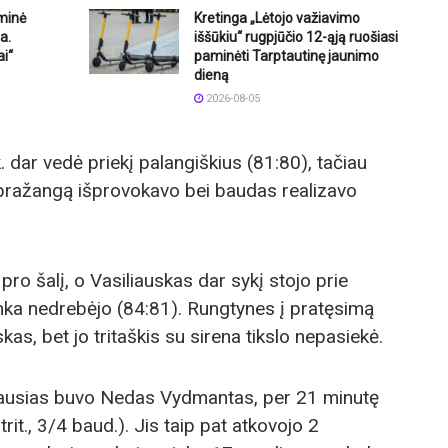
iminė
Kretinga „Lėtojo važiavimo
a.
iššūkiu“ rugpjūčio 12-ąją ruošiasi
ai“
paminėti Tarptautinę jaunimo
dieną
2026-08-05
 dar vedė priekį palangiškius (81:80), tačiau
 pražangą išprovokavo bei baudas realizavo
pro šalį, o Vasiliauskas dar sykį stojo prie
anka nedrebėjo (84:81). Rungtynes į pratęsimą
as, bet jo tritaškis su sirena tikslo nepasiekė.
iausias buvo Nedas Vydmantas, per 21 minutę
trit., 3/4 baud.). Jis taip pat atkovojo 2