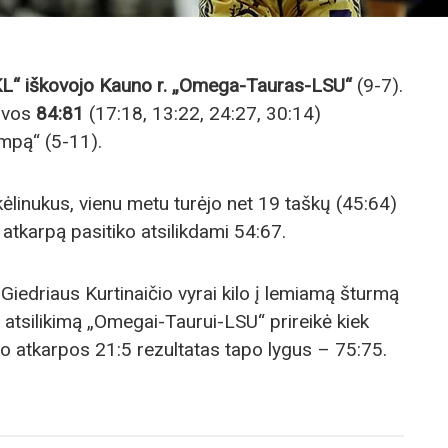
L“ iškovojo Kauno r. „Omega-Tauras-LSU“
(9-7).
kovos
84:81
(17:18, 13:22, 24:27, 30:14)
impą“ (5-11).
kėlinukus, vienu metu turėjo net 19 taškų (45:64)
atkarpą pasitiko atsilikdami 54:67.
 Giedriaus Kurtinaičio vyrai kilo į lemiamą šturmą
ti atsilikimą „Omegai-Taurui-LSU“ prireikė kiek
po atkarpos 21:5 rezultatas tapo lygus – 75:75.