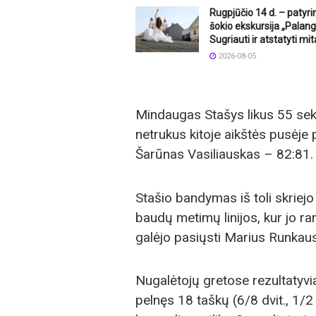
Rugpjūčio 14 d. – patyr
šokio ekskursija „Palang
Sugriauti ir atstatyti mit
2026-08-05
Mindaugas Stašys likus 55 sek.
netrukus kitoje aikštės pusėje
Šarūnas Vasiliauskas – 82:81.
Stašio bandymas iš toli skriejo 
baudų metimų linijos, kur jo r
galėjo pasiųsti Marius Runkausk
Nugalėtojų gretose rezultatyv
pelnęs 18 taškų (6/8 dvit., 1/2 