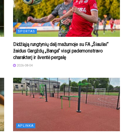
SPORTAS
Didžiąją rungtynių dalį mažumoje su FA „Šiauliai“
žaidus Gargždų „Banga“ visgi pademonstravo
charakterį ir šventė pergalę
2026-08-04
APLINKA