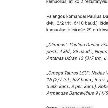
kamuolius, atliko 2 rezultatyv
Palangos komandai Paulius Dan
dvit., 2/2 trit., 6/10 baud.), i
kamuolius ir įsirašė 29 efekty
„Olimpas“: Paulius Danisevičius
perd., 4 kld., 29 naud.), Nojus
Antanas Udras 12 (3/7 trit., 6
„Omega-Tauras-LSU“: Nedas Vy
16 (2/7 trit., 6/8 baud., 5 rez.
5 atk. kam., 3 per. kam.), Robe
Armandas Bancevičius 9 (1/5 tr
Šaltinis:
Palangos „Olimpas“