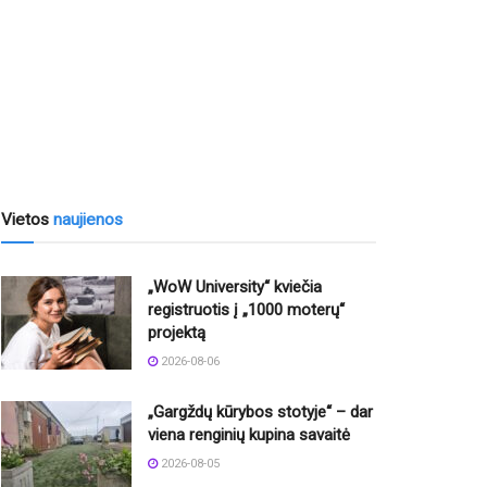
Vietos
naujienos
„WoW University“ kviečia
registruotis į „1000 moterų“
projektą
2026-08-06
„Gargždų kūrybos stotyje“ – dar
viena renginių kupina savaitė
2026-08-05