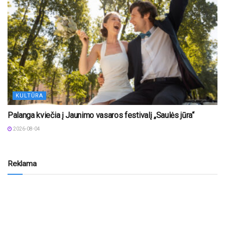
KULTŪRA
Palanga kviečia į Jaunimo vasaros festivalį „Saulės jūra“
2026-08-04
Reklama