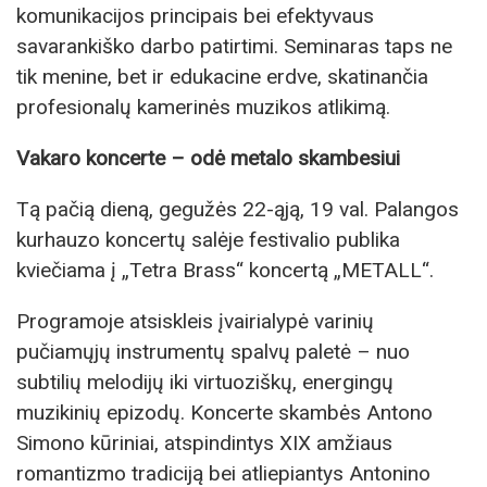
komunikacijos principais bei efektyvaus
savarankiško darbo patirtimi. Seminaras taps ne
tik menine, bet ir edukacine erdve, skatinančia
profesionalų kamerinės muzikos atlikimą.
Vakaro koncerte – odė metalo skambesiui
Tą pačią dieną, gegužės 22-ąją, 19 val. Palangos
kurhauzo koncertų salėje festivalio publika
kviečiama į „Tetra Brass“ koncertą „METALL“.
Programoje atsiskleis įvairialypė varinių
pučiamųjų instrumentų spalvų paletė – nuo
subtilių melodijų iki virtuoziškų, energingų
muzikinių epizodų. Koncerte skambės Antono
Simono kūriniai, atspindintys XIX amžiaus
romantizmo tradiciją bei atliepiantys Antonino