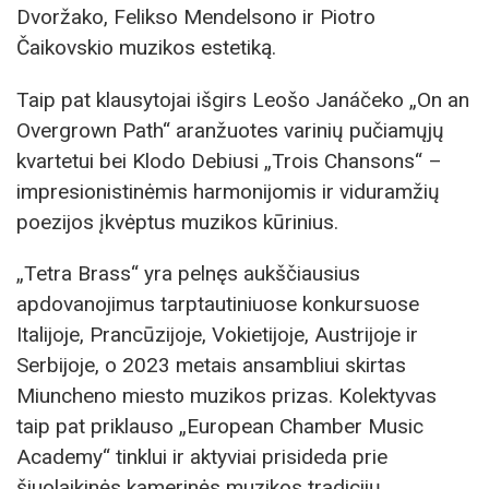
Dvoržako, Felikso Mendelsono ir Piotro
Čaikovskio muzikos estetiką.
Taip pat klausytojai išgirs Leošo Janáčeko „On an
Overgrown Path“ aranžuotes varinių pučiamųjų
kvartetui bei Klodo Debiusi „Trois Chansons“ –
impresionistinėmis harmonijomis ir viduramžių
poezijos įkvėptus muzikos kūrinius.
„Tetra Brass“ yra pelnęs aukščiausius
apdovanojimus tarptautiniuose konkursuose
Italijoje, Prancūzijoje, Vokietijoje, Austrijoje ir
Serbijoje, o 2023 metais ansambliui skirtas
Miuncheno miesto muzikos prizas. Kolektyvas
taip pat priklauso „European Chamber Music
Academy“ tinklui ir aktyviai prisideda prie
šiuolaikinės kamerinės muzikos tradicijų