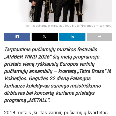
Varinių pučiamųjų kvartetas „Tetra Brass“/Palangos m.sav.nuotr.
Tarptautinis pučiamųjų muzikos festivalis
„AMBER WIND 2026“ šių metų programoje
pristato vieną ryškiausių Europos varinių
pučiamųjų ansamblių – kvartetą „Tetra Brass“ iš
Vokietijos. Gegužės 22 dieną Palangos
kurhauze kolektyvas surengs meistriškumo
dirbtuves bei koncertą, kuriame pristatys
programą „METALL“.
2018 metais įkurtas varinių pučiamųjų kvartetas