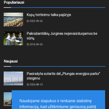
Populiariausi
Kopų tvirtinimo talka pajūryje
2025-09-26
Pakražantiškių Jurginės neįsivaizduojamos be
sūrių
2016-04-26
Naujausi
Pasirašyta sutartis dėl „Plungės energijos parko“
steigimo
2026-08-10
Vidutinės kuro kainos pirmadienį Lietuvos
degalinėse sumažėjo
Naudojame slapukus ir renkame statistinę
2026-08-10
informaciją, kad užtikrintume geriausią patirtį