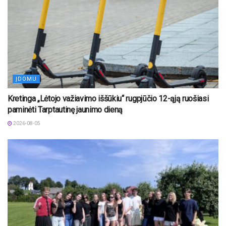
ĮDOMU
Kretinga „Lėtojo važiavimo iššūkiu“ rugpjūčio 12-ąją ruošiasi
paminėti Tarptautinę jaunimo dieną
2026-08-05