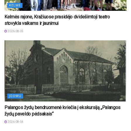
KELMĖ
Kelmės rajone, Kražiuose prasidėjo dvidešimtoji teatro
stovykla vaikams ir jaunimui
2026-08-05
ĮDOMU
Palangos žydų bendruomenė kviečia į ekskursiją „Palangos
žydų paveldo pėdsakais“
2026-08-04