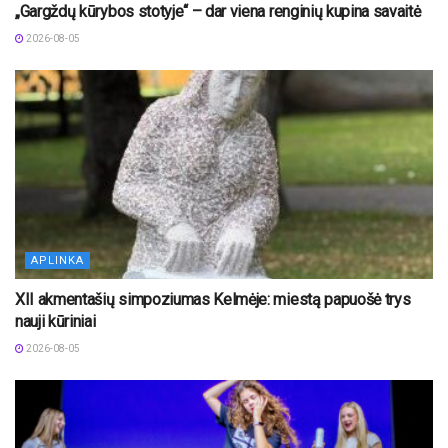
„Gargždų kūrybos stotyje“ – dar viena renginių kupina savaitė
2026-08-05
APLINKA
XII akmentašių simpoziumas Kelmėje: miestą papuošė trys
nauji kūriniai
2026-08-05