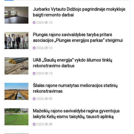
Jurbarko Vytauto Didžiojo pagrindinėje mokykloje
baigti remonto darbai
2026-08-10
Plungės rajono savivaldybės taryba pritarė
asociacijos „Plungės energijos parkas“ steigimui
2026-08-10
UAB „Šiaulių energija“ vykdo šilumos tinklų
rekonstravimo darbus
2026-08-10
Šilalės rajone numatytas melioracijos statinių
rekonstravimas
2026-08-09
Mažeikių rajono savivaldybė ragina gyventojus
laikytis Kelių eismo taisyklių, tausoti aplinką
2026-08-08