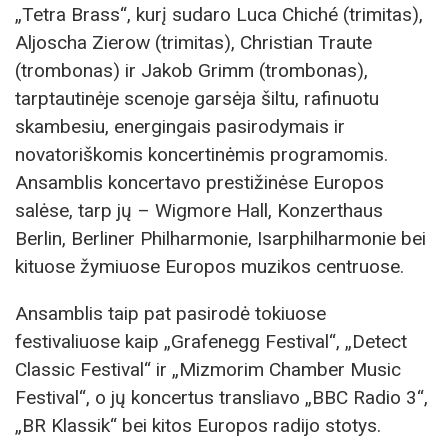
„Tetra Brass“, kurį sudaro Luca Chiché (trimitas),
Aljoscha Zierow (trimitas), Christian Traute
(trombonas) ir Jakob Grimm (trombonas),
tarptautinėje scenoje garsėja šiltu, rafinuotu
skambesiu, energingais pasirodymais ir
novatoriškomis koncertinėmis programomis.
Ansamblis koncertavo prestižinėse Europos
salėse, tarp jų – Wigmore Hall, Konzerthaus
Berlin, Berliner Philharmonie, Isarphilharmonie bei
kituose žymiuose Europos muzikos centruose.
Ansamblis taip pat pasirodė tokiuose
festivaliuose kaip „Grafenegg Festival“, „Detect
Classic Festival“ ir „Mizmorim Chamber Music
Festival“, o jų koncertus transliavo „BBC Radio 3“,
„BR Klassik“ bei kitos Europos radijo stotys.