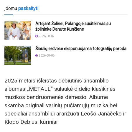
Įdomu
paskaityti
Artėjant Žolinei, Palangoje susitikimas su
žolininke Danute Kunčiene
2026-08-07
Šiaulių erdvėse eksponuojama fotografijų paroda
2026-08-06
2025 metais išleistas debiutinis ansamblio
albumas „METALL“ sulaukė didelio klasikinės
muzikos bendruomenės dėmesio. Albume
skamba originali varinių pučiamųjų muzika bei
specialiai ansambliui aranžuoti Leošo Janáčeko ir
Klodo Debiusi kūriniai.