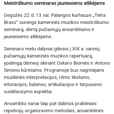
Meistriškumo seminaras jauniesiems atlikėjams
Gegužės 22 d. 13 val. Palangos kurhauze „Tetra
Brass“ surengs kamerinės muzikos meistriškumo
seminarą, skirtą pučiamųjų ansambliams ir
jauniesiems atlikėjams.
Seminaro metu dalyviai gilinsis į XIX a. varinių
pučiamųjų kamerinės muzikos repertuarą,
ypatingą dėmesį skiriant Oskaro Biomės ir Antono
Simono kūriniams. Programoje bus nagrinėjami
muzikinės interpretacijos, ritmo tikslumo,
intonacijos, balanso, artikuliacijos ir tarpusavio
susiklausymo aspektai.
Ansamblio nariai taip pat dalinsis praktiniais
repeticijų organizavimo metodais, ansamblinės