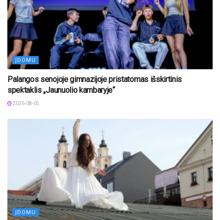
ĮDOMU
Palangos senojoje gimnazijoje pristatomas išskirtinis
spektaklis „Jaunuolio kambaryje“
2026-08-05
ĮDOMU