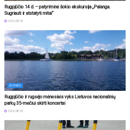
Rugpjūčio 14 d. – patyriminė šokio ekskursija „Palanga.
Sugriauti ir atstatyti mitai“
2026-08-05
ĮDOMU
Rugpjūčio ir rugsėjo mėnesiais vyks Lietuvos nacionalinių
parkų 35-mečiui skirti koncertai
2026-08-05