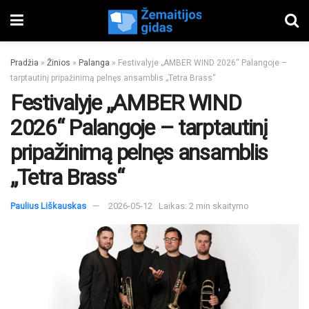
Pradžia
»
Žinios
»
Palanga
»
Festivalyje „AMBER WIND 2026“ Palangoje –
tarptautinį pripažinimą pelnęs ansamblis „Tetra Brass“
Festivalyje „AMBER WIND
2026“ Palangoje – tarptautinį
pripažinimą pelnęs ansamblis
„Tetra Brass“
Paulius Liškauskas
2026-05-12
Laikas: 2 min skaitymo