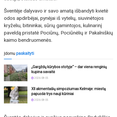
Šventėje dalyvavo ir savo amatą išbandyti kvietė
odos apdirbėjai, pynėjai iš vytelių, siuvinėtojos
kryželiu, bitininkai, sūrių gamintojos, kulinarinį
paveldą pristatė Pociūnų, Pociūnėlių ir Pakalniškių
kaimo bendruomenės.
Įdomu
paskaityti
„Gargždų kūrybos stotyje“ – dar viena renginių
kupina savaitė
2026-08-05
XII akmentašių simpoziumas Kelmėje: miestą
papuošė trys nauji kūriniai
2026-08-05