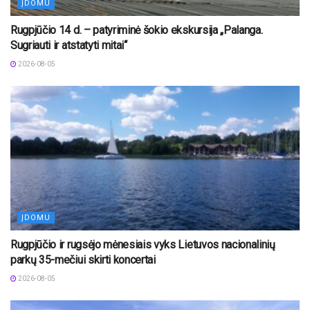
ĮDOMU
Rugpjūčio 14 d. – patyriminė šokio ekskursija „Palanga.
Sugriauti ir atstatyti mitai“
2026-08-05
ĮDOMU
Rugpjūčio ir rugsėjo mėnesiais vyks Lietuvos nacionalinių
parkų 35-mečiui skirti koncertai
2026-08-05