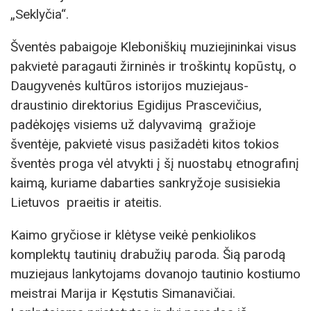
„Seklyčia“.
Šventės pabaigoje Kleboniškių muziejininkai visus
pakvietė paragauti žirninės ir troškintų kopūstų, o
Daugyvenės kultūros istorijos muziejaus-
draustinio direktorius Egidijus Prascevičius,
padėkojęs visiems už dalyvavimą gražioje
šventėje, pakvietė visus pasižadėti kitos tokios
šventės proga vėl atvykti į šį nuostabų etnografinį
kaimą, kuriame dabarties sankryžoje susisiekia
Lietuvos praeitis ir ateitis.
Kaimo gryčiose ir klėtyse veikė penkiolikos
komplektų tautinių drabužių paroda. Šią parodą
muziejaus lankytojams dovanojo tautinio kostiumo
meistrai Marija ir Kęstutis Simanavičiai.