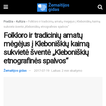
Pradžia
»
Kultūra
»
Folkloro ir tradicinių amatų mėgėjus į Kleboniškių kaimą
sukvietė šventė „Kleboniškių etnografinės spalvos“
Folkloro ir tradicinių amatų
mėgėjus į Kleboniškių kaimą
sukvietė šventė „Kleboniškių
etnografinės spalvos“
Žemaitijos gidas
2017-07-19
Laikas: 2 min skaitymo