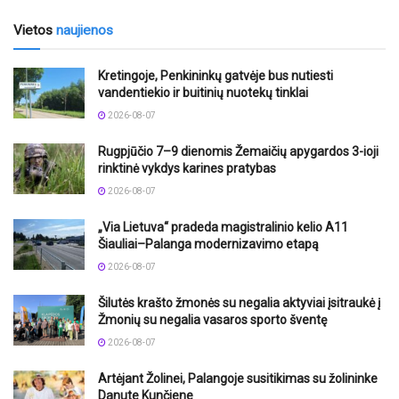
Vietos
naujienos
Kretingoje, Penkininkų gatvėje bus nutiesti
vandentiekio ir buitinių nuotekų tinklai
2026-08-07
Rugpjūčio 7–9 dienomis Žemaičių apygardos 3-ioji
rinktinė vykdys karines pratybas
2026-08-07
„Via Lietuva“ pradeda magistralinio kelio A11
Šiauliai–Palanga modernizavimo etapą
2026-08-07
Šilutės krašto žmonės su negalia aktyviai įsitraukė į
Žmonių su negalia vasaros sporto šventę
2026-08-07
Artėjant Žolinei, Palangoje susitikimas su žolininke
Danute Kunčiene