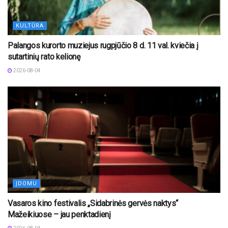
KULTŪRA
Palangos kurorto muziejus rugpjūčio 8 d. 11 val. kviečia į
sutartinių rato kelionę
2026-08-04
ĮDOMU
Vasaros kino festivalis „Sidabrinės gervės naktys“
Mažeikiuose – jau penktadienį