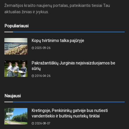
Žemaitijos krašto naujienų portalas, pateikiantis tiesiai Tau
aktualias žinias ir įvykius.
Populiariausi
Kopų tvirtinimo talka pajūryje
2025-09-26
Pakražantiškių Jurginės neįsivaizduojamos be
sūrių
2016-04-26
Naujausi
Kretingoje, Penkininkų gatvėje bus nutiesti
vandentiekio ir buitinių nuotekų tinklai
2026-08-07