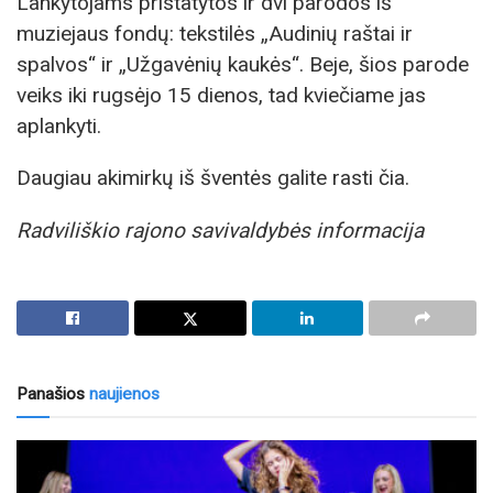
Lankytojams pristatytos ir dvi parodos iš
muziejaus fondų: tekstilės „Audinių raštai ir
spalvos“ ir „Užgavėnių kaukės“. Beje, šios parode
veiks iki rugsėjo 15 dienos, tad kviečiame jas
aplankyti.
Daugiau akimirkų iš šventės galite rasti čia.
Radviliškio rajono savivaldybės informacija
Panašios
naujienos