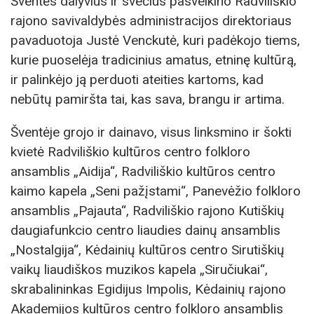
Šventės dalyvius ir svečius pasveikino Radviliškio
rajono savivaldybės administracijos direktoriaus
pavaduotoja Justė Venckutė, kuri padėkojo tiems,
kurie puoselėja tradicinius amatus, etninę kultūrą,
ir palinkėjo ją perduoti ateities kartoms, kad
nebūtų pamiršta tai, kas sava, brangu ir artima.
Šventėje grojo ir dainavo, visus linksmino ir šokti
kvietė Radviliškio kultūros centro folkloro
ansamblis „Aidija“, Radviliškio kultūros centro
kaimo kapela „Seni pažįstami“, Panevėžio folkloro
ansamblis „Pajauta“, Radviliškio rajono Kutiškių
daugiafunkcio centro liaudies dainų ansamblis
„Nostalgija“, Kėdainių kultūros centro Sirutiškių
vaikų liaudiškos muzikos kapela „Siručiukai“,
skrabalininkas Egidijus Impolis, Kėdainių rajono
Akademijos kultūros centro folkloro ansamblis