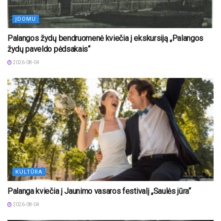
ĮDOMU
Palangos žydų bendruomenė kviečia į ekskursiją „Palangos
žydų paveldo pėdsakais“
2026-08-04
KULTŪRA
Palanga kviečia į Jaunimo vasaros festivalį „Saulės jūra“
2026-08-04