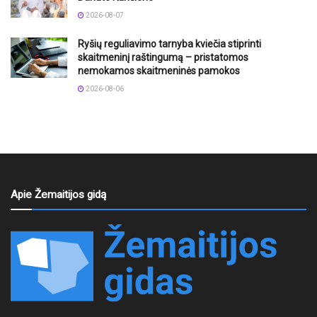
2026-08-07
Ryšių reguliavimo tarnyba kviečia stiprinti
skaitmeninį raštingumą – pristatomos
nemokamos skaitmeninės pamokos
2026-08-06
Apie Žemaitijos gidą