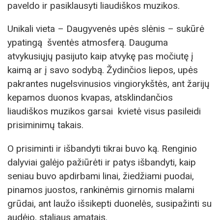
paveldo ir pasiklausyti liaudiškos muzikos.
Unikali vieta – Daugyvenės upės slėnis – sukūrė
ypatingą šventės atmosferą. Dauguma
atvykusiųjų pasijuto kaip atvykę pas močiutę į
kaimą ar į savo sodybą. Žydinčios liepos, upės
pakrantes nugelsvinusios vingiorykštės, ant žarijų
kepamos duonos kvapas, atsklindančios
liaudiškos muzikos garsai kvietė visus pasileidi
prisiminimų takais.
O prisiminti ir išbandyti tikrai buvo ką. Renginio
dalyviai galėjo pažiūrėti ir patys išbandyti, kaip
seniau buvo apdirbami linai, žiedžiami puodai,
pinamos juostos, rankinėmis girnomis malami
grūdai, ant laužo išsikepti duonelės, susipažinti su
audėjo, staliaus amatais.