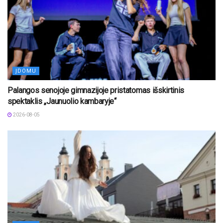
ĮDOMU
Palangos senojoje gimnazijoje pristatomas išskirtinis
spektaklis „Jaunuolio kambaryje“
2026-08-05