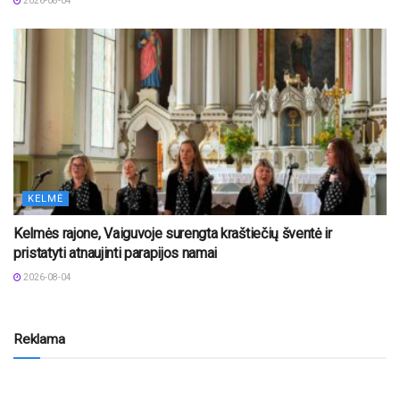
2026-08-04
KELMĖ
Kelmės rajone, Vaiguvoje surengta kraštiečių šventė ir
pristatyti atnaujinti parapijos namai
2026-08-04
Reklama