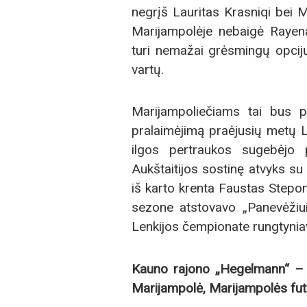
negrįš Lauritas Krasniqi bei M
Marijampolėje nebaigė Rayena
turi nemažai grėsmingų opcij
vartų.
Marijampoliečiams tai bus p
pralaimėjimą praėjusių metų L
ilgos pertraukos sugebėjo 
Aukštaitijos sostinę atvyks su 
iš karto krenta Faustas Stepon
sezone atstovavo „Panevėžiui“
Lenkijos čempionate rungtynia
Kauno rajono „Hegelmann“ – 
Marijampolė, Marijampolės fu