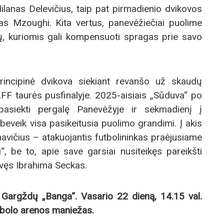
ilanas Delevičius, taip pat pirmadienio dvikovos
s Mzoughi. Kita vertus, panevėžiečiai puolime
ų, kuriomis gali kompensuoti spragas prie savo
rincipinė dvikova siekiant revanšo už skaudų
FF taurės pusfinalyje. 2025-aisiais „Sūduva“ po
pasiekti pergalę Panevėžyje ir sekmadienį į
beveik visa pasikeitusia puolimo grandimi. Į akis
avičius – atakuojantis futbolininkas praėjusiame
, be to, apie save garsiai nusiteikęs pareikšti
vęs Ibrahima Seckas.
Gargždų „Banga“. Vasario 22 dieną, 14.15 val.
tbolo arenos maniežas.