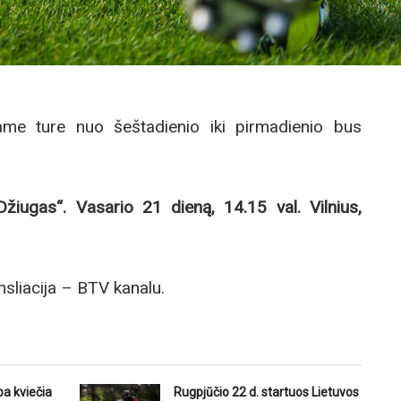
e ture nuo šeštadienio iki pirmadienio bus
„Džiugas“. Vasario 21 dieną, 14.15 val. Vilnius,
nsliacija – BTV kanalu.
ba kviečia
Rugpjūčio 22 d. startuos Lietuvos