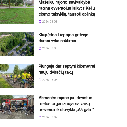
Mažeikių rajono savivaldybė
ragina gyventojus laikytis Kelių
eismo taisyklių, tausoti aplinką
2026-08-08
Klaipėdos Liepojos gatvėje
darbai vyks naktimis
2026-08-08
Plungėje dar septyni kilometrai
naujų dviračių takų
2026-08-08
Akmenės rajone jau devintus
metus organizuojama vaikų
prevencinė stovykla „Aš galiu“
2026-08-07