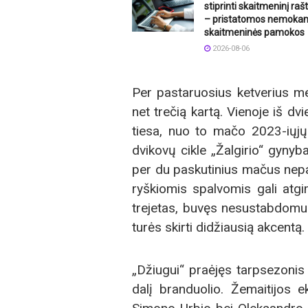
stiprinti skaitmeninį ra
– pristatomos nemoka
skaitmeninės pamokos
2026-08-06
Per pastaruosius ketverius me
net trečią kartą. Vienoje iš dv
tiesa, nuo to mačo 2023-iųjų 
dvikovų cikle „Žalgirio“ gynyb
per du paskutinius mačus nepasi
ryškiomis spalvomis gali atgim
trejetas, buvęs nesustabdomu 
turės skirti didžiausią akcentą.
„Džiugui“ praėjęs tarpsezonis 
dalį branduolio. Žemaitijos 