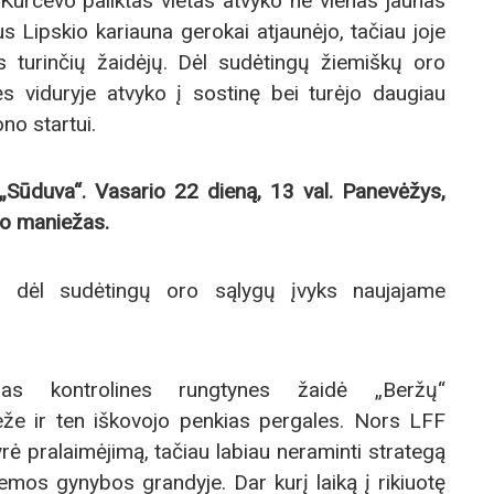
urcevo paliktas vietas atvyko ne vienas jaunas
s Lipskio kariauna gerokai atjaunėjo, tačiau joje
 turinčių žaidėjų. Dėl sudėtingų žiemiškų oro
ės viduryje atvyko į sostinę bei turėjo daugiau
no startui.
Sūduva“. Vasario 22 dieną, 13 val. Panevėžys,
no maniežas.
s dėl sudėtingų oro sąlygų įvyks naujajame
rias kontrolines rungtynes žaidė „Beržų“
že ir ten iškovojo penkias pergales. Nors LFF
ė pralaimėjimą, tačiau labiau neraminti strategą
mos gynybos grandyje. Dar kurį laiką į rikiuotę