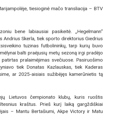
arijampolėje, tiesioginė mačo transliacija – BTV
oniu bene labiausiai pasikeitė. „Hegelmann“
is Andrius Skerla, tiek sporto direktorius Giedrius
sisveikino tuzinas futbolininkų, tarp kurių buvo
 mėlynai balti praėjusių metų sezoną irgi pradėjo
 patirtas pralaimėjimas svečiuose. Pasiruošimo
tyniavo tiek Donatas Kazlauskas, tiek Kaderas
ime, ar 2025-aisiais sužibėjęs kamerūnietis tą
jų Lietuvos čempionato klubų, kuris ruoštis
tesnius kraštus. Prieš kurį laiką gargždiškiai
dėjais – Mantu Bertašiumi, Akpe Victory ir Matu