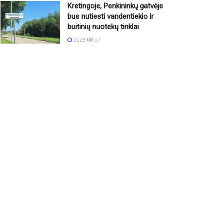
Kretingoje, Penkininkų gatvėje
bus nutiesti vandentiekio ir
buitinių nuotekų tinklai
2026-08-07