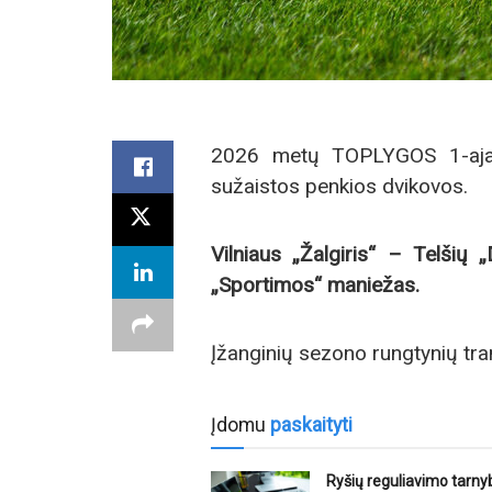
2026 metų TOPLYGOS 1-ajam
sužaistos penkios dvikovos.
Vilniaus „Žalgiris“ – Telšių 
„Sportimos“ maniežas.
Įžanginių sezono rungtynių tra
Įdomu
paskaityti
Ryšių reguliavimo tarny