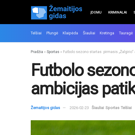
ĮDOMU
KRIMINALAI
Telšiai
Plungė
Klaipėda
Šiauliai
Kretinga
Tauragė
Pradžia
»
Sportas
»
Futbolo sezono startas: pirmasis „Žalgirio“
Futbolo sezono 
ambicijas patik
Žemaitijos gidas
2026-02-23
Šiauliai
Sportas
Telšiai