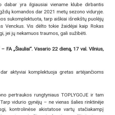
dabar yra ilgiausiai viename klube dirbantis
argždų komandos dar 2021 metų sezono viduryje.
os sukomplektuota, tarp aiškiai išreikštų puolėjų
nas Venckus. Vis dėlto tokie žaidėjai kaip Rokas
i, jei jų nekamuos traumos, gali sužibėti.
 FA „Šiauliai“. Vasario 22 dieną, 17 val. Vilnius,
dar aktyviai komplektuoja gretas artėjančioms
ono pertraukos rungtyniaus TOPLYGOJE ir tam
Tarp vidurio gynėjų – ne vienas šalies rinktinėje
isgi, kontrolinėse akistatose vartų stačiakampį