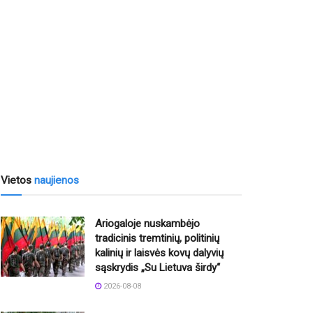
Vietos
naujienos
Ariogaloje nuskambėjo
tradicinis tremtinių, politinių
kalinių ir laisvės kovų dalyvių
sąskrydis „Su Lietuva širdy“
2026-08-08