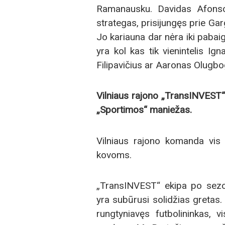
Ramanausku. Davidas Afonso 
strategas, prisijungęs prie G
Jo kariauna dar nėra iki pabaig
yra kol kas tik vienintelis Ig
Filipavičius ar Aaronas Olugbog
Vilniaus rajono „TransINVEST“ –
„Sportimos“ maniežas.
Vilniaus rajono komanda vis 
kovoms.
„TransINVEST“ ekipa po sez
yra subūrusi solidžias gretas. 
rungtyniavęs futbolininkas, v