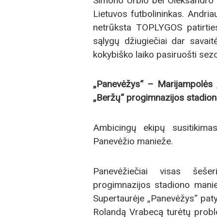
Simono Urbio bei Oleksandro K
Lietuvos futbolininkas. Andriau
netrūksta TOPLYGOS patirties
sąlygų džiugiečiai dar savait
kokybiško laiko pasiruošti sezo
„Panevėžys“ – Marijampolės „
„Beržų“ progimnazijos stadio
Ambicingų ekipų susitikima
Panevėžio manieže.
Panevėžiečiai visas šeše
progimnazijos stadiono manie
Supertaurėje „Panevėžys“ patyr
Rolandą Vrabecą turėtų proble