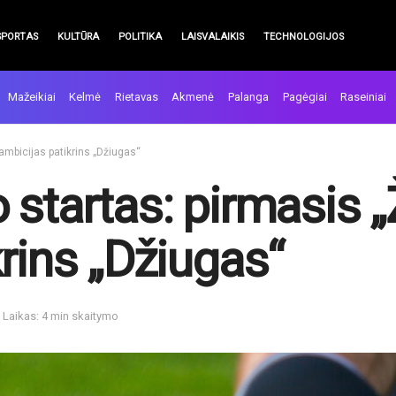
SPORTAS
KULTŪRA
POLITIKA
LAISVALAIKIS
TECHNOLOGIJOS
Mažeikiai
Kelmė
Rietavas
Akmenė
Palanga
Pagėgiai
Raseiniai
 ambicijas patikrins „Džiugas“
startas: pirmasis „Ž
rins „Džiugas“
Laikas: 4 min skaitymo