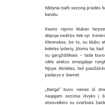
Mėlynai balti sezoną pradės M
kanalu.
Kauno rajono klubas tarpsez
ekipoje nedirbs tiek vyr. trener
Klevinskas, be to, su klubu at
keletas lyderių. Įdomu tai, kad
su gargždiškiais – tada buvo
cikle atakos smaigalyje rung
Njoya Abdelas, tad pasižiūrės
padarys ir šiemet.
„Banga“ buvo vienas iš dvie
naujajam sezonui išvyko į šil
atsisveikino su svarbiais žai