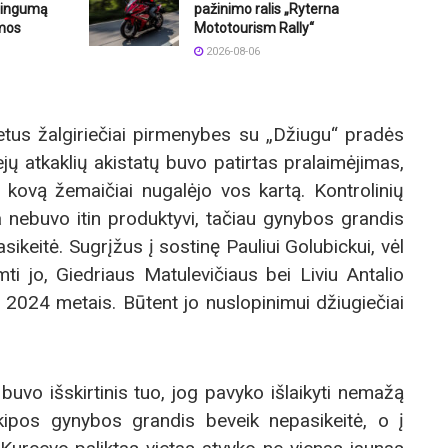
štingumą
pažinimo ralis „Ryterna
mos
Mototourism Rally“
2026-08-06
tus žalgiriečiai pirmenybes su „Džiugu“ pradės
iejų atkaklių akistatų buvo patirtas pralaimėjimas,
kovą žemaičiai nugalėjo vos kartą. Kontrolinių
a nebuvo itin produktyvi, tačiau gynybos grandis
keitė. Sugrįžus į sostinę Pauliui Golubickui, vėl
ti jo, Giedriaus Matulevičiaus bei Liviu Antalio
2024 metais. Būtent jo nuslopinimui džiugiečiai
buvo išskirtinis tuo, jog pavyko išlaikyti nemažą
ekipos gynybos grandis beveik nepasikeitė, o į