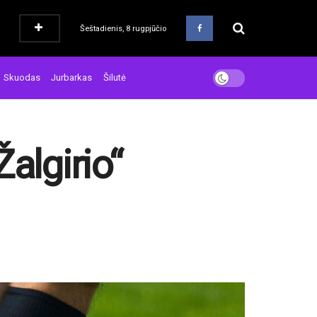
Šeštadienis, 8 rugpjūčio
Skuodas
Jurbarkas
Šilutė
algirio“