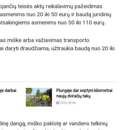
jančių teisės aktų reikalavimų pažeidimas
asmenims nuo 20 iki 50 eurų ir baudą juridinių
tsakingiems asmenims nuo 50 iki 110 eurų.
as miške arba važiavimas transporto
ai daryti draudžiama, užtraukia baudą nuo 20 iki
je darbai
Plungėje dar septyni kilometrai
naujų dviračių takų
2026-08-08
linę dangą, miško paklotę ar vandens telkinių