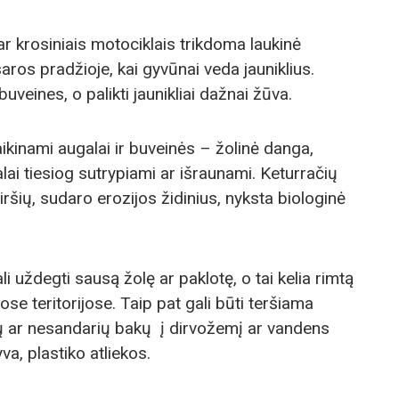
ar krosiniais motociklais trikdoma laukinė
aros pradžioje, kai gyvūnai veda jauniklius.
buveines, o palikti jaunikliai dažnai žūva.
ikinami augalai ir buveinės – žolinė danga,
alai tiesiog sutrypiami ar išraunami. Keturračių
šių, sudaro erozijos židinius, nyksta biologinė
ali uždegti sausą žolę ar paklotę, o tai kelia rimtą
se teritorijose. Taip pat gali būti teršiama
lių ar nesandarių bakų į dirvožemį ar vandens
yva, plastiko atliekos.