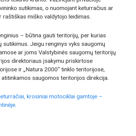
avininko sutikimas, o nuomojant keturračius ar
r raštiškas miško valdytojo leidimas.
ginius – būtina gauti teritorijų, per kurias
ų sutikimus. Jeigu renginys vyks saugomų
uojamose ar joms Valstybinės saugomų teritorijų
ijos direktoriaus įsakymu priskirtose
ijose ir „Natura 2000“ tinklo teritorijose,
u atitinkamos saugomos teritorijos direkcija.
eturračiai, krosiniai motociklai gamtoje –
tinėje.