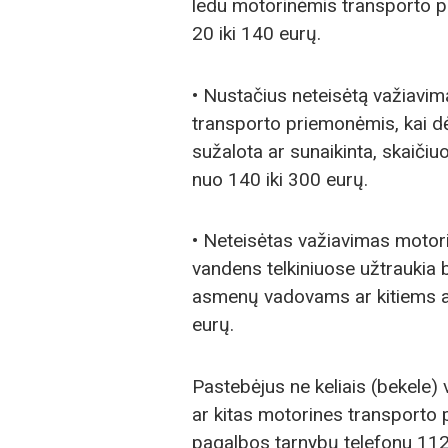
ledu motorinėmis transporto 
20 iki 140 eurų.
• Nustačius neteisėtą važiavi
transporto priemonėmis, kai dė
sužalota ar sunaikinta, skaičiu
nuo 140 iki 300 eurų.
• Neteisėtas važiavimas motor
vandens telkiniuose užtraukia 
asmenų vadovams ar kitiems a
eurų.
Pastebėjus ne keliais (bekele) 
ar kitas motorines transporto 
pagalbos tarnybų telefonu 112