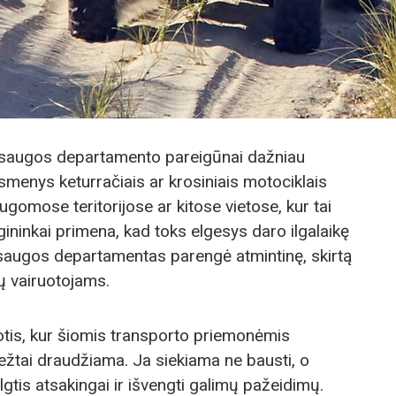
apsaugos departamento pareigūnai dažniau
smenys keturračiais ar krosiniais motociklais
gomose teritorijose ar kitose vietose, kur tai
ininkai primena, kad toks elgesys daro ilgalaikę
psaugos departamentas parengė atmintinę, skirtą
ų vairuotojams.
uotis, kur šiomis transporto priemonėmis
iežtai draudžiama. Ja siekiama ne bausti, o
lgtis atsakingai ir išvengti galimų pažeidimų.