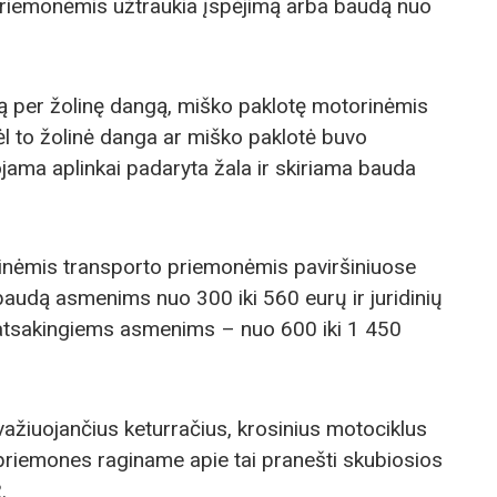
priemonėmis užtraukia įspėjimą arba baudą nuo
mą per žolinę dangą, miško paklotę motorinėmis
l to žolinė danga ar miško paklotė buvo
ojama aplinkai padaryta žala ir skiriama bauda
inėmis transporto priemonėmis paviršiniuose
baudą asmenims nuo 300 iki 560 eurų ir juridinių
tsakingiems asmenims – nuo 600 iki 1 450
važiuojančius keturračius, krosinius motociklus
priemones raginame apie tai pranešti skubiosios
.