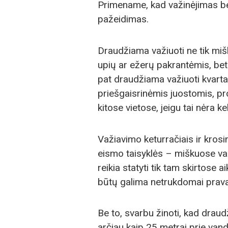
Primename, kad važinėjimas be
pažeidimas.
Draudžiama važiuoti ne tik mišk
upių ar ežerų pakrantėmis, bet i
pat draudžiama važiuoti kvartali
priešgaisrinėmis juostomis, pros
kitose vietose, jeigu tai nėra kel
Važiavimo keturračiais ir krosi
eismo taisyklės – miškuose važ
reikia statyti tik tam skirtose a
būtų galima netrukdomai prav
Be to, svarbu žinoti, kad drau
arčiau kaip 25 metrai prie vand