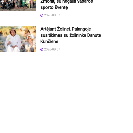
Žmonių su negalia vasaros
sporto šventę
2026-08-07
Artėjant Žolinei, Palangoje
susitikimas su žolininke Danute
Kunčiene
2026-08-07