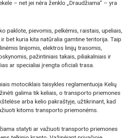
kele – net jei nėra ženklo „Draudžiama“ – yra
o paklote, pievomis, pelkėmis, raistais, upeliais,
r bet kuria kita natūralia gamtine teritorija. Taip
nėmis linijomis, elektros linijų trasomis,
kynomis, pažintiniais takais, piliakalniais ir
ias ar specialiai įrengta oficiali trasa.
niais motociklais taisykles reglamentuoja Kelių
inėti galima tik keliais, o transporto priemones
ikštelėse arba kelio pakraštyje, užtikrinant, kad
ažiuoti kitoms transporto priemonėms.
džiama statyti ar važiuoti transporto priemones
ens telkinio kranto. Važinėjant privačioje