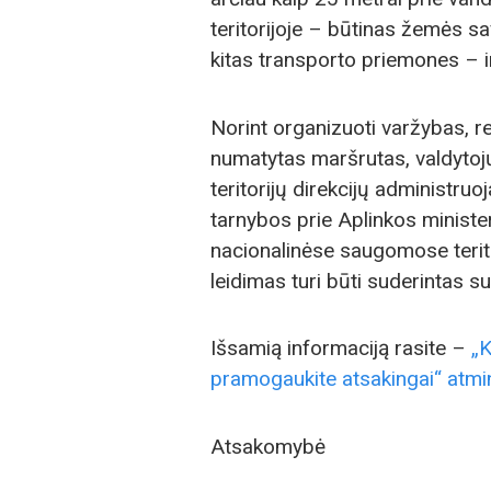
teritorijoje – būtinas žemės s
kitas transporto priemones – i
Norint organizuoti varžybas, ren
numatytas maršrutas, valdytoj
teritorijų direkcijų administr
tarnybos prie Aplinkos minister
nacionalinėse saugomose teritor
leidimas turi būti suderintas s
Išsamią informaciją rasite –
„K
pramogaukite atsakingai“ atmin
Atsakomybė