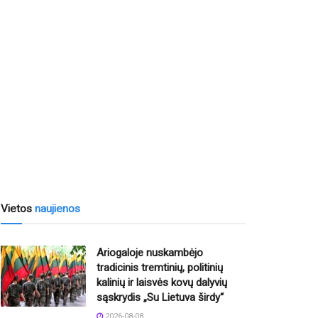
Vietos
naujienos
Ariogaloje nuskambėjo
tradicinis tremtinių, politinių
kalinių ir laisvės kovų dalyvių
sąskrydis „Su Lietuva širdy“
2026-08-08