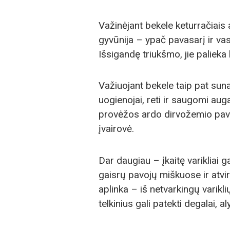
Važinėjant bekele keturračiais 
gyvūnija – ypač pavasarį ir vas
Išsigandę triukšmo, jie palieka 
Važiuojant bekele taip pat suna
uogienojai, reti ir saugomi aug
provėžos ardo dirvožemio pavir
įvairovė.
Dar daugiau – įkaitę varikliai g
gaisrų pavojų miškuose ir atviro
aplinka – iš netvarkingų varik
telkinius gali patekti degalai, al