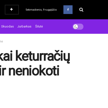
Sekmadienis, 9 rugpjūčio
Skuodas
Jurbarkas
Šilutė
inė
ai keturračių
ir neniokoti