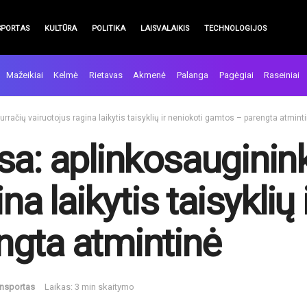
SPORTAS
KULTŪRA
POLITIKA
LAISVALAIKIS
TECHNOLOGIJOS
Mažeikiai
Kelmė
Rietavas
Akmenė
Palanga
Pagėgiai
Raseiniai
rračių vairuotojus ragina laikytis taisyklių ir neniokoti gamtos – parengta atmint
a: aplinkosauginink
na laikytis taisyklių 
ngta atmintinė
ansportas
Laikas: 3 min skaitymo