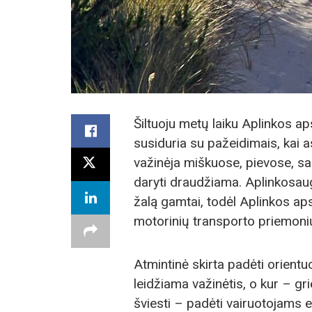
Šiltuoju metų laiku Aplinkos 
susiduria su pažeidimais, kai a
važinėja miškuose, pievose, sau
daryti draudžiama. Aplinkosaug
žalą gamtai, todėl Aplinkos a
motorinių transporto priemoni
Atmintinė skirta padėti orient
leidžiama važinėtis, o kur – gr
šviesti – padėti vairuotojams e