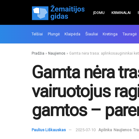
ĮDOMU
KRIMINALAI
Telšiai
Plungė
Klaipėda
Šiauliai
Kretinga
Tauragė
Pradžia
»
Naujienos
»
Gamta nėra trasa: aplinkosaugininkai ketu
Gamta nėra tras
vairuotojus ragi
gamtos – pare
Paulius Liškauskas
2025-07-10
Aplinka
Naujienos
Tr