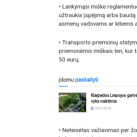
• Lankymąsi miške reglamentuo
užtraukia įspėjimą arba baudą 
asmenų vadovams ar kitiems a
• Transporto priemonių statym
priemonėmis miškais ten, kur t
50 eurų.
Įdomu
paskaityti
Klaipėdos Liepojos gatvė
vyks naktimis
2026-08-08
• Neteisėtas važiavimas per žo