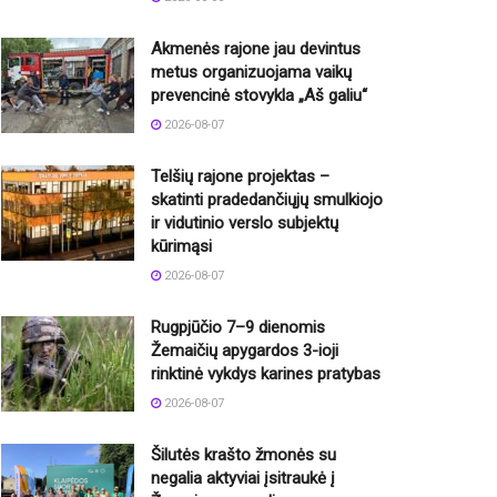
Akmenės rajone jau devintus
metus organizuojama vaikų
prevencinė stovykla „Aš galiu“
2026-08-07
Telšių rajone projektas –
skatinti pradedančiųjų smulkiojo
ir vidutinio verslo subjektų
kūrimąsi
2026-08-07
Rugpjūčio 7–9 dienomis
Žemaičių apygardos 3-ioji
rinktinė vykdys karines pratybas
2026-08-07
Šilutės krašto žmonės su
negalia aktyviai įsitraukė į