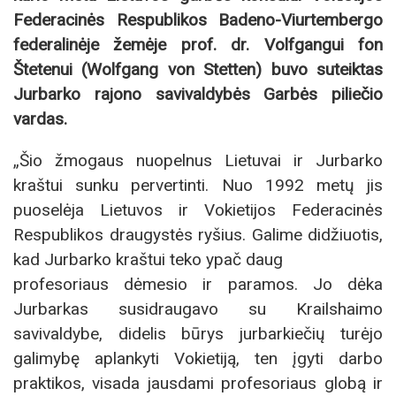
Federacinės Respublikos Badeno-Viurtembergo
federalinėje žemėje prof. dr. Volfgangui fon
Štetenui (Wolfgang von Stetten) buvo suteiktas
Jurbarko rajono savivaldybės Garbės piliečio
vardas.
„Šio žmogaus nuopelnus Lietuvai ir Jurbarko
kraštui sunku pervertinti. Nuo 1992 metų jis
puoselėja Lietuvos ir Vokietijos Federacinės
Respublikos draugystės ryšius. Galime didžiuotis,
kad Jurbarko kraštui teko ypač daug
profesoriaus dėmesio ir paramos. Jo dėka
Jurbarkas susidraugavo su Krailshaimo
savivaldybe, didelis būrys jurbarkiečių turėjo
galimybę aplankyti Vokietiją, ten įgyti darbo
praktikos, visada jausdami profesoriaus globą ir