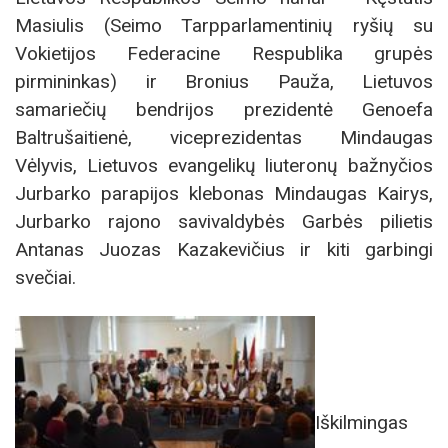
Masiulis (Seimo Tarpparlamentinių ryšių su
Vokietijos Federacine Respublika grupės
pirmininkas) ir Bronius Pauža, Lietuvos
samariečių bendrijos prezidentė Genoefa
Baltrušaitienė, viceprezidentas Mindaugas
Vėlyvis, Lietuvos evangelikų liuteronų bažnyčios
Jurbarko parapijos klebonas Mindaugas Kairys,
Jurbarko rajono savivaldybės Garbės pilietis
Antanas Juozas Kazakevičius ir kiti garbingi
svečiai.
Iškilmingas