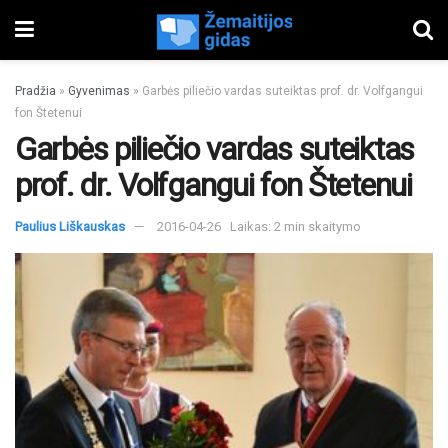
Pradžia
»
Gyvenimas
»
Garbės piliečio vardas suteiktas prof. dr. Volfgangui
fon Štetenui
Garbės piliečio vardas suteiktas
prof. dr. Volfgangui fon Štetenui
Paulius Liškauskas
2016-04-26
Laikas: 2 min skaitymo