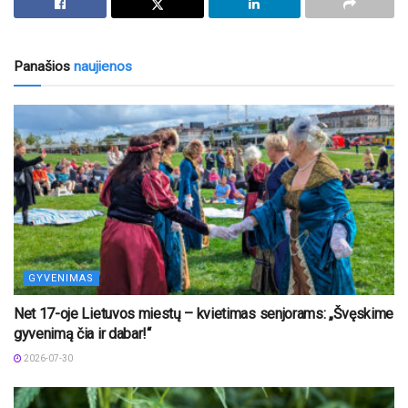
Panašios
naujienos
GYVENIMAS
Net 17-oje Lietuvos miestų – kvietimas senjorams: „Švęskime
gyvenimą čia ir dabar!“
2026-07-30