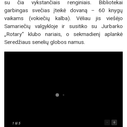
su čia vykstančiais renginiais. Bibliotekai
garbingas svečias įteikė dovaną – 60 knygų
vaikams (vokiečių kalba). Vėliau jis viešėjo
Samariečių valgykloje ir susitiko su Jurbarko
„Rotary“ klubo nariais, o sekmadienį aplankė
Seredžiaus senelių globos namus.
-
+
1
Iš 5