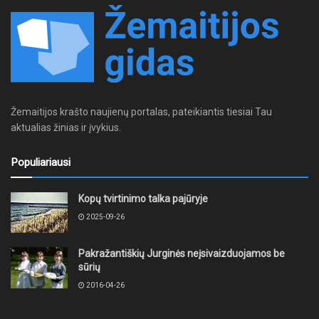
Žemaitijos krašto naujienų portalas, pateikiantis tiesiai Tau
aktualias žinias ir įvykius.
Populiariausi
Kopų tvirtinimo talka pajūryje
2025-09-26
Pakražantiškių Jurginės neįsivaizduojamos be
sūrių
2016-04-26