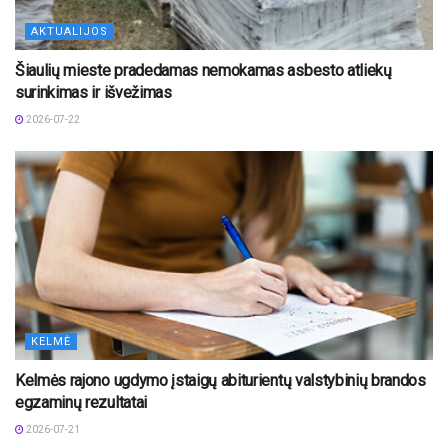
AKTUALIJOS
Šiaulių mieste pradedamas nemokamas asbesto atliekų
surinkimas ir išvežimas
2026-07-22
KELMĖ
Kelmės rajono ugdymo įstaigų abiturientų valstybinių brandos
egzaminų rezultatai
2026-07-21