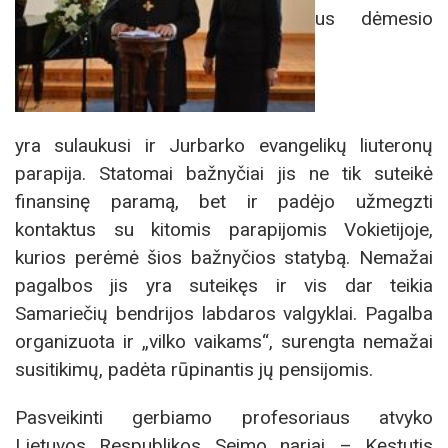
us dėmesio
yra sulaukusi ir Jurbarko evangelikų liuteronų
parapija. Statomai bažnyčiai jis ne tik suteikė
finansinę paramą, bet ir padėjo užmegzti
kontaktus su kitomis parapijomis Vokietijoje,
kurios perėmė šios bažnyčios statybą. Nemažai
pagalbos jis yra suteikęs ir vis dar teikia
Samariečių bendrijos labdaros valgyklai. Pagalba
organizuota ir „vilko vaikams“, surengta nemažai
susitikimų, padėta rūpinantis jų pensijomis.
Pasveikinti gerbiamo profesoriaus atvyko
Lietuvos Respublikos Seimo nariai – Kęstutis