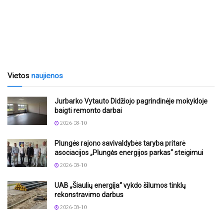
Vietos
naujienos
Jurbarko Vytauto Didžiojo pagrindinėje mokykloje
baigti remonto darbai
2026-08-10
Plungės rajono savivaldybės taryba pritarė
asociacijos „Plungės energijos parkas“ steigimui
2026-08-10
UAB „Šiaulių energija“ vykdo šilumos tinklų
rekonstravimo darbus
2026-08-10