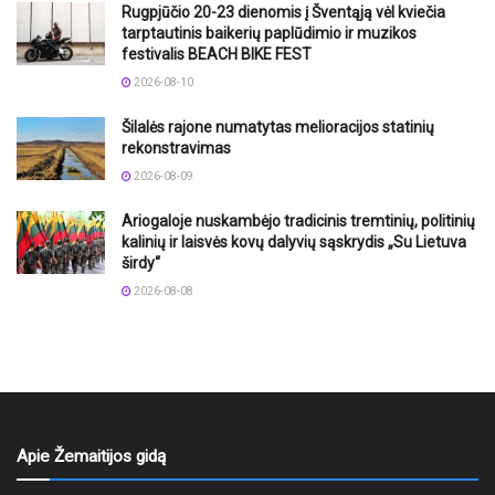
Rugpjūčio 20-23 dienomis į Šventąją vėl kviečia
tarptautinis baikerių paplūdimio ir muzikos
festivalis BEACH BIKE FEST
2026-08-10
Šilalės rajone numatytas melioracijos statinių
rekonstravimas
2026-08-09
Ariogaloje nuskambėjo tradicinis tremtinių, politinių
kalinių ir laisvės kovų dalyvių sąskrydis „Su Lietuva
širdy“
2026-08-08
Apie Žemaitijos gidą