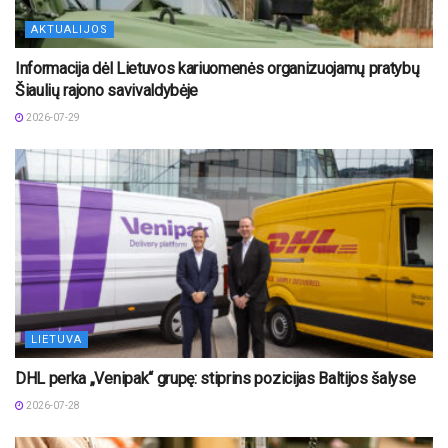
AKTUALIJOS
Informacija dėl Lietuvos kariuomenės organizuojamų pratybų
Šiaulių rajono savivaldybėje
2026-07-29
LIETUVA
DHL perka „Venipak“ grupę: stiprins pozicijas Baltijos šalyse
2026-07-28