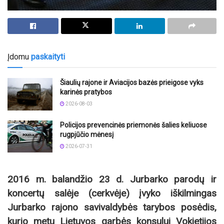
Įdomu
paskaityti
Šiaulių rajone ir Aviacijos bazės prieigose vyks
karinės pratybos
2026-08-03
Policijos prevencinės priemonės šalies keliuose
rugpjūčio mėnesį
2026-07-31
2016 m. balandžio 23 d. Jurbarko parodų ir
koncertų salėje (cerkvėje) įvyko iškilmingas
Jurbarko rajono savivaldybės tarybos posėdis,
kurio metu Lietuvos garbės konsului Vokietijos