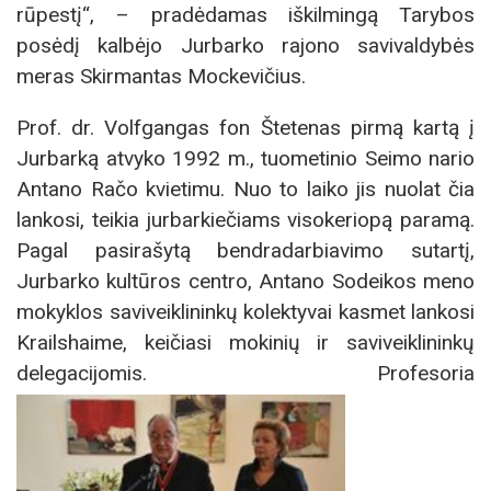
rūpestį“, – pradėdamas iškilmingą Tarybos
posėdį kalbėjo Jurbarko rajono savivaldybės
meras Skirmantas Mockevičius.
Prof. dr. Volfgangas fon Štetenas pirmą kartą į
Jurbarką atvyko 1992 m., tuometinio Seimo nario
Antano Račo kvietimu. Nuo to laiko jis nuolat čia
lankosi, teikia jurbarkiečiams visokeriopą paramą.
Pagal pasirašytą bendradarbiavimo sutartį,
Jurbarko kultūros centro, Antano Sodeikos meno
mokyklos saviveiklininkų kolektyvai kasmet lankosi
Krailshaime, keičiasi mokinių ir saviveiklininkų
delegacijomis. Profesoria