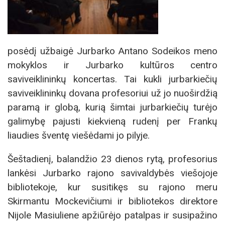
posėdį užbaigė Jurbarko Antano Sodeikos meno
mokyklos ir Jurbarko kultūros centro
saviveiklininkų koncertas. Tai kukli jurbarkiečių
saviveiklininkų dovana profesoriui už jo nuoširdžią
paramą ir globą, kurią šimtai jurbarkiečių turėjo
galimybę pajusti kiekvieną rudenį per Frankų
liaudies šventę viešėdami jo pilyje.
Šeštadienį, balandžio 23 dienos rytą, profesorius
lankėsi Jurbarko rajono savivaldybės viešojoje
bibliotekoje, kur susitikęs su rajono meru
Skirmantu Mockevičiumi ir bibliotekos direktore
Nijole Masiuliene apžiūrėjo patalpas ir susipažino