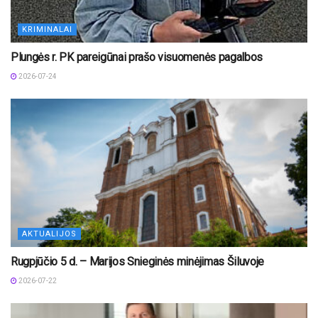
KRIMINALAI
Plungės r. PK pareigūnai prašo visuomenės pagalbos
2026-07-24
AKTUALIJOS
Rugpjūčio 5 d. – Marijos Snieginės minėjimas Šiluvoje
2026-07-22