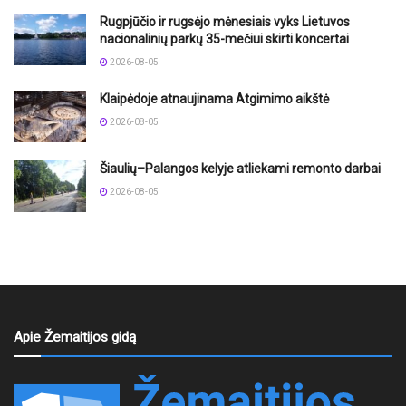
Rugpjūčio ir rugsėjo mėnesiais vyks Lietuvos
nacionalinių parkų 35-mečiui skirti koncertai
2026-08-05
Klaipėdoje atnaujinama Atgimimo aikštė
2026-08-05
Šiaulių–Palangos kelyje atliekami remonto darbai
2026-08-05
Apie Žemaitijos gidą