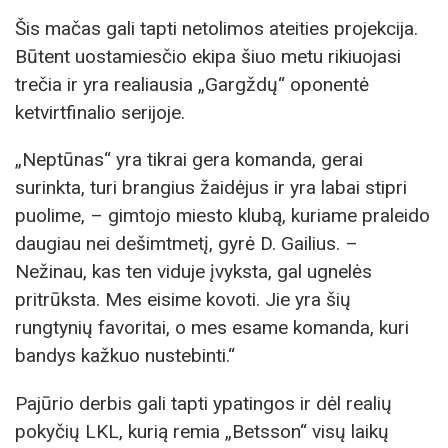
Šis mačas gali tapti netolimos ateities projekcija.
Būtent uostamiesčio ekipa šiuo metu rikiuojasi
trečia ir yra realiausia „Gargždų“ oponentė
ketvirtfinalio serijoje.
„Neptūnas“ yra tikrai gera komanda, gerai
surinkta, turi brangius žaidėjus ir yra labai stipri
puolime, – gimtojo miesto klubą, kuriame praleido
daugiau nei dešimtmetį, gyrė D. Gailius. –
Nežinau, kas ten viduje įvyksta, gal ugnelės
pritrūksta. Mes eisime kovoti. Jie yra šių
rungtynių favoritai, o mes esame komanda, kuri
bandys kažkuo nustebinti.“
Pajūrio derbis gali tapti ypatingos ir dėl realių
pokyčių LKL, kurią remia „Betsson“ visų laikų