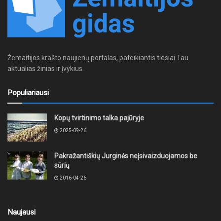
Žemaitijos krašto naujienų portalas, pateikiantis tiesiai Tau
aktualias žinias ir įvykius.
Populiariausi
Kopų tvirtinimo talka pajūryje
2025-09-26
Pakražantiškių Jurginės neįsivaizduojamos be
sūrių
2016-04-26
Naujausi