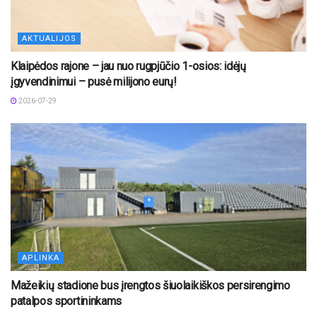
AKTUALIJOS
Klaipėdos rajone – jau nuo rugpjūčio 1-osios: idėjų
įgyvendinimui – pusė milijono eurų!
2026-07-29
APLINKA
Mažeikių stadione bus įrengtos šiuolaikiškos persirengimo
patalpos sportininkams