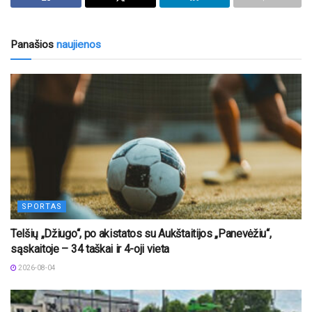
Panašios
naujienos
SPORTAS
Telšių „Džiugo“, po akistatos su Aukštaitijos „Panevėžiu“,
sąskaitoje – 34 taškai ir 4-oji vieta
2026-08-04