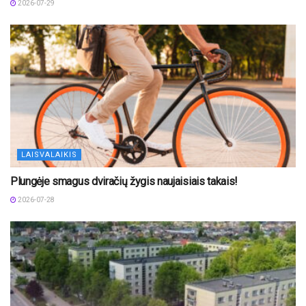
2026-07-29
LAISVALAIKIS
Plungėje smagus dviračių žygis naujaisiais takais!
2026-07-28