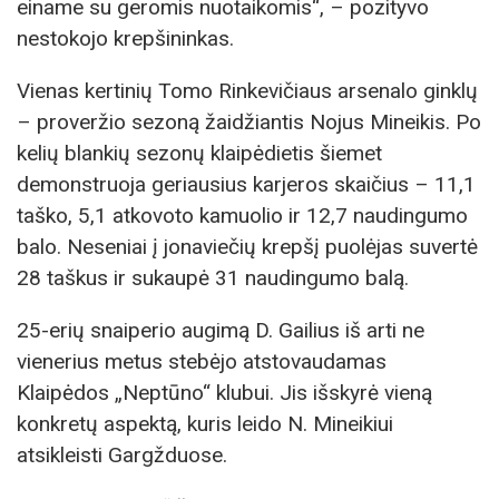
einame su geromis nuotaikomis“, – pozityvo
nestokojo krepšininkas.
Vienas kertinių Tomo Rinkevičiaus arsenalo ginklų
– proveržio sezoną žaidžiantis Nojus Mineikis. Po
kelių blankių sezonų klaipėdietis šiemet
demonstruoja geriausius karjeros skaičius – 11,1
taško, 5,1 atkovoto kamuolio ir 12,7 naudingumo
balo. Neseniai į jonaviečių krepšį puolėjas suvertė
28 taškus ir sukaupė 31 naudingumo balą.
25-erių snaiperio augimą D. Gailius iš arti ne
vienerius metus stebėjo atstovaudamas
Klaipėdos „Neptūno“ klubui. Jis išskyrė vieną
konkretų aspektą, kuris leido N. Mineikiui
atsikleisti Gargžduose.