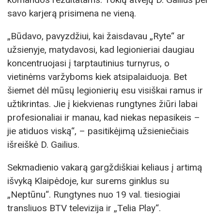
savo karjerą prisimena ne vieną.
„Būdavo, pavyzdžiui, kai žaisdavau „Ryte“ ar
užsienyje, matydavosi, kad legionieriai daugiau
koncentruojasi į tarptautinius turnyrus, o
vietinėms varžyboms kiek atsipalaiduoja. Bet
šiemet dėl mūsų legionierių esu visiškai ramus ir
užtikrintas. Jie į kiekvienas rungtynes žiūri labai
profesionaliai ir manau, kad niekas nepasikeis –
jie atiduos viską“, – pasitikėjimą užsieniečiais
išreiškė D. Gailius.
Sekmadienio vakarą gargždiškiai keliaus į artimą
išvyką Klaipėdoje, kur surems ginklus su
„Neptūnu“. Rungtynes nuo 19 val. tiesiogiai
transliuos BTV televizija ir „Telia Play“.