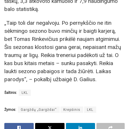
taškų, 3,3 atkovoto kamuolio ir 7,9 naudingumo
balo statistiką.
„Taip toli dar negalvoju. Po pernykščio ne itin
sėkmingo sezono buvo minčių ir baigti karjerą,
bet Tomas Rinkevičius prikėlė naujam atgimimui.
Šis sezonas klostosi gana gerai, nepaisant mažų
traumų ar ligų. Reikia treneriui padėkoti už tai. O
kas bus kitais metais – sunku pasakyti. Reikia
laukti sezono pabaigos ir tada žiūrėti. Laikas
parodys“, – pokalbį užbaigė D. Gailius.
Šaltinis:
LKL
Žymos:
Gargždų „Gargždai“
Krepšinis
LKL