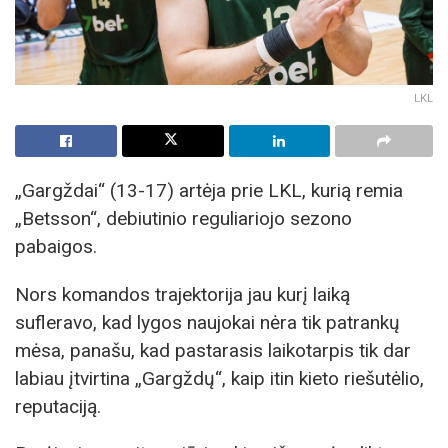
LKL
„Gargždai“ (13-17) artėja prie LKL, kurią remia
„Betsson“, debiutinio reguliariojo sezono
pabaigos.
Nors komandos trajektorija jau kurį laiką
sufleravo, kad lygos naujokai nėra tik patrankų
mėsa, panašu, kad pastarasis laikotarpis tik dar
labiau įtvirtina „Gargždų“, kaip itin kieto riešutėlio,
reputaciją.