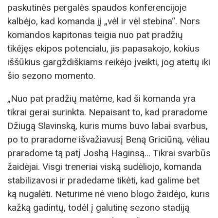
paskutinės pergalės spaudos konferencijoje
kalbėjo, kad komanda jį „vėl ir vėl stebina“. Nors
komandos kapitonas teigia nuo pat pradžių
tikėjęs ekipos potencialu, jis papasakojo, kokius
iššūkius gargždiškiams reikėjo įveikti, jog ateitų iki
šio sezono momento.
„Nuo pat pradžių matėme, kad ši komanda yra
tikrai gerai surinkta. Nepaisant to, kad praradome
Džiugą Slavinską, kuris mums buvo labai svarbus,
po to praradome išvažiavusį Beną Griciūną, vėliau
praradome tą patį Joshą Haginsą… Tikrai svarbūs
žaidėjai. Visgi treneriai viską sudėliojo, komanda
stabilizavosi ir pradedame tikėti, kad galime bet
ką nugalėti. Neturime nė vieno blogo žaidėjo, kuris
kažką gadintų, todėl į galutinę sezono stadiją