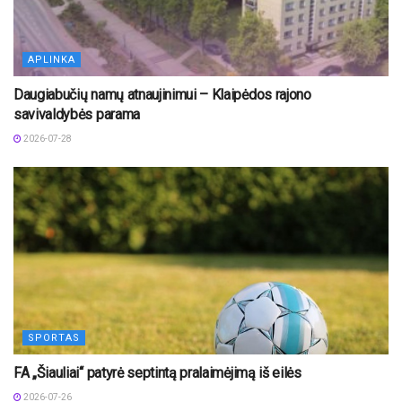
APLINKA
Daugiabučių namų atnaujinimui – Klaipėdos rajono
savivaldybės parama
2026-07-28
SPORTAS
FA „Šiauliai“ patyrė septintą pralaimėjimą iš eilės
2026-07-26