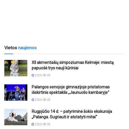
Vietos
naujienos
XII akmentašių simpoziumas Kelmėje: miestą
papuošė trys nauji kūriniai
2026-08-05
Palangos senojoje gimnazijoje pristatomas
išskirtinis spektaklis „Jaunuolio kambaryje“
2026-08-05
Rugpjūčio 14 d. – patyriminė šokio ekskursija
„Palanga. Sugriauti ir atstatyti mitai“
2026-08-05