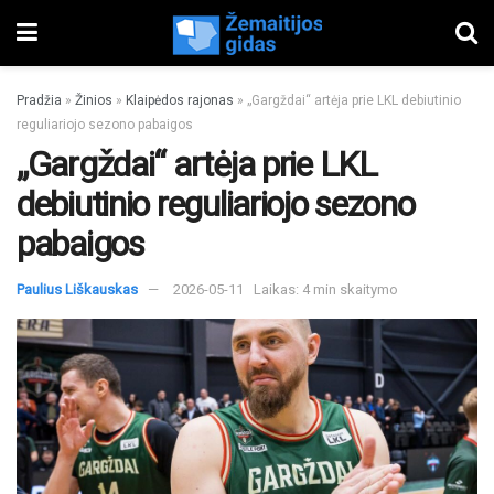
Pradžia
»
Žinios
»
Klaipėdos rajonas
»
„Gargždai“ artėja prie LKL debiutinio
reguliariojo sezono pabaigos
„Gargždai“ artėja prie LKL
debiutinio reguliariojo sezono
pabaigos
Paulius Liškauskas
2026-05-11
Laikas: 4 min skaitymo