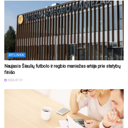
APLINKA
Naujasis Šiaulių futbolo ir regbio maniežas artėja prie statybų
finišo
2026-07-31