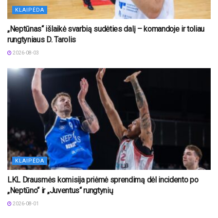
KLAIPĖDA
„Neptūnas“ išlaikė svarbią sudėties dalį – komandoje ir toliau
rungtyniaus D. Tarolis
2026-08-03
KLAIPĖDA
LKL Drausmės komisija priėmė sprendimą dėl incidento po
„Neptūno“ ir „Juventus“ rungtynių
2026-08-01