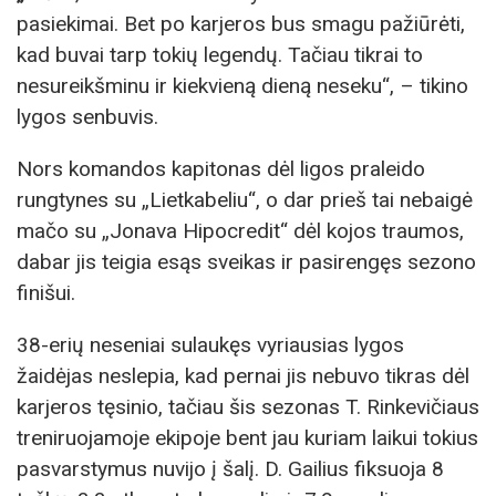
pasiekimai. Bet po karjeros bus smagu pažiūrėti,
kad buvai tarp tokių legendų. Tačiau tikrai to
nesureikšminu ir kiekvieną dieną neseku“, – tikino
lygos senbuvis.
Nors komandos kapitonas dėl ligos praleido
rungtynes su „Lietkabeliu“, o dar prieš tai nebaigė
mačo su „Jonava Hipocredit“ dėl kojos traumos,
dabar jis teigia esąs sveikas ir pasirengęs sezono
finišui.
38-erių neseniai sulaukęs vyriausias lygos
žaidėjas neslepia, kad pernai jis nebuvo tikras dėl
karjeros tęsinio, tačiau šis sezonas T. Rinkevičiaus
treniruojamoje ekipoje bent jau kuriam laikui tokius
pasvarstymus nuvijo į šalį. D. Gailius fiksuoja 8