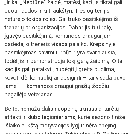
„Ir kai „Neptūne“ žaidė, matėsi, kad jis tikrai gali
duoti naudos ir kilti aukštyn. Tiesiog ten jis
neturėjo tokios rolės. Gal trūko pasitikėjimo iš
trenerių ar organizacijos. Dabar jis turi rolę,
įgavęs pasitikėjimą, komandos draugai jam
padeda, o treneris visada palaiko. Krepšinyje
pasitikėjimas savimi turbūt ir yra svarbiausia,
todėl jis ir demonstruoja tokį gerą žaidimą. O tai,
kad jis gali pataikyti, nubėgti į greitą puolimą,
kovoti dėl kamuolių ar apsiginti – tai visada buvo
jame“, – komandos draugui gražių žodžių
negailėjo veteranas.
Be to, nemaža dalis nuopelnų tikriausiai turėtų
atitekti ir klubo legionieriams, kurie sezono finiše
išlaiko aukštą motyvacijos lygį ir nėra abejingi
komandos rezultatams. Tokių atvejų D. Gailius per