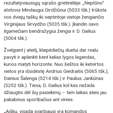
rezultatyviausiųjų sąrašo grietinėlėje. „Neptūno“
atstovui Mindaugui Girdžiūnui (5033 tšk.) trūksta
vos dviejų taškų iki septintoje vietoje žengiančio
Virginijaus Sirvydžio (5035 tšk.). Įkandin savo
ilgamečiam bendražygiui žengia ir D. Gailius
(5004 tšk.).
Žvelgiant į ateitį, klaipėdiečių duetui dar realu
pavyti ir aplenkti bent kelias lygos legendas,
kurios matyti horizonte. Nuo šeštos iki ketvirtos
vietos yra išsidėstę Andrius Giedraitis (5065 tšk.),
Dainius Šalenga (5214 tšk.) ir Paulius Jankūnas
(5252 tšk.). Tiesa, D. Gailius kol kas nežada
džiaugtis dėl šių pasiekimų – tam laikas ateis jau
pakabinus sportbačius ant vinies.
„
Aišku, visada svarbiausi yra komandos