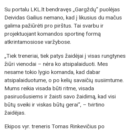
Su portalu LKL.lt bendravęs „Gargždų“ puolėjas
Deividas Gailius nemano, kad į likusius du mačus
galima pažiūrėti pro pirštus. Tai svarbu ir
projektuojant komandos sportinę formą
atkrintamosiose varžybose.
„Tiek treneriai, tiek patys žaidėjai į visas rungtynes
žiūri vienodai – nėra ko atsipalaiduoti. Mes
nesame tokio lygio komanda, kad dabar
atsipalaiduotume, o po kelių savaičių susiimtume.
Mums reikia visada būti ritme, visada
pasiruošusiems ir žaisti savo žaidimą, kad visi
būtų sveiki ir viskas būtų gerai“, – tvirtino
žaidėjas.
Ekipos vyr. treneris Tomas Rinkevičius po