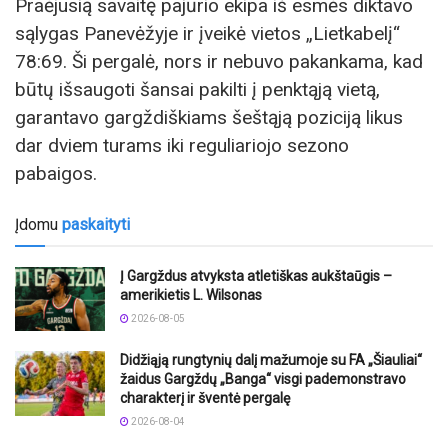
Praėjusią savaitę pajūrio ekipa iš esmės diktavo
sąlygas Panevėžyje ir įveikė vietos „Lietkabelį“
78:69. Ši pergalė, nors ir nebuvo pakankama, kad
būtų išsaugoti šansai pakilti į penktąją vietą,
garantavo gargždiškiams šeštąją poziciją likus
dar dviem turams iki reguliariojo sezono
pabaigos.
Įdomu
paskaityti
Į Gargždus atvyksta atletiškas aukštaūgis –
amerikietis L. Wilsonas
2026-08-05
Didžiąją rungtynių dalį mažumoje su FA „Šiauliai“
žaidus Gargždų „Banga“ visgi pademonstravo
charakterį ir šventė pergalę
2026-08-04