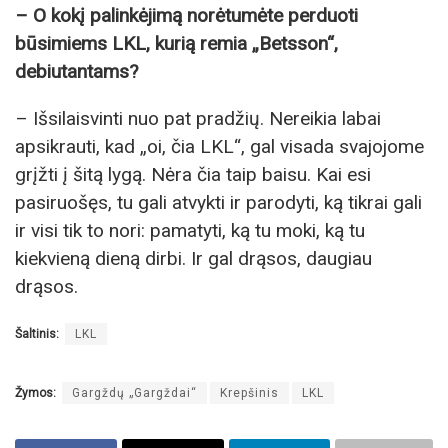
– O kokį palinkėjimą norėtumėte perduoti
būsimiems LKL, kurią remia „Betsson“,
debiutantams?
– Išsilaisvinti nuo pat pradžių. Nereikia labai
apsikrauti, kad „oi, čia LKL“, gal visada svajojome
grįžti į šitą lygą. Nėra čia taip baisu. Kai esi
pasiruošęs, tu gali atvykti ir parodyti, ką tikrai gali
ir visi tik to nori: pamatyti, ką tu moki, ką tu
kiekvieną dieną dirbi. Ir gal drąsos, daugiau
drąsos.
Šaltinis:
LKL
Žymos:
Gargždų „Gargždai“
Krepšinis
LKL