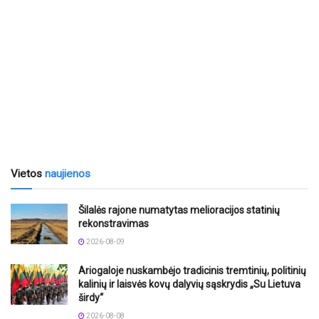
Vietos
naujienos
Šilalės rajone numatytas melioracijos statinių
rekonstravimas
2026-08-09
Ariogaloje nuskambėjo tradicinis tremtinių, politinių
kalinių ir laisvės kovų dalyvių sąskrydis „Su Lietuva
širdy“
2026-08-08