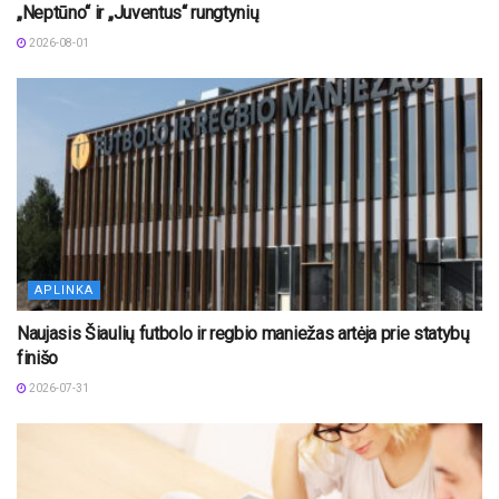
„Neptūno“ ir „Juventus“ rungtynių
2026-08-01
APLINKA
Naujasis Šiaulių futbolo ir regbio maniežas artėja prie statybų
finišo
2026-07-31