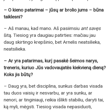
– O kieno patarimai – jūsų ar brolio jums – būna
taiklesni?
– Aš manau, kad mano. Aš pasiimsiu
ant savęs
šitą. Tiesiog yra daugiau patirties: mačiau jau
daug skirtingo krepšinio, bet Arnelis neatsilieka,
neatsilieka.
– Ar yra patarimas, kurį pasakė šeimos narys,
treneris, kuriuo Jūs vadovaujatės kiekvieną dieną?
Koks jis būtų?
– Daug yra, bet disciplina, sunkus darbas visada
tau duos vaisių ir nesvarbu, ar yra sunku, ar
nenori, ar tinginiauji, reikia išlikti stabiliu, daryti tai,
ką myli, mėgsti. Tiesiog visada nepasiduoti,