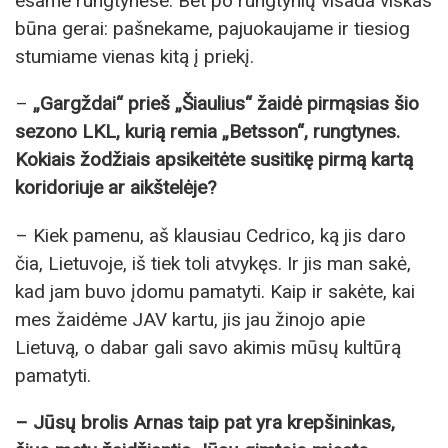
esame rungtynėse. Bet po rungtynių visada viskas
būna gerai: pašnekame, pajuokaujame ir tiesiog
stumiame vienas kitą į priekį.
–
„Gargždai“ prieš „Šiaulius“ žaidė pirmąsias šio
sezono LKL, kurią remia „Betsson“, rungtynes.
Kokiais žodžiais apsikeitėte susitikę pirmą kartą
koridoriuje ar aikštelėje?
– Kiek pamenu, aš klausiau Cedrico, ką jis daro
čia, Lietuvoje, iš tiek toli atvykęs. Ir jis man sakė,
kad jam buvo įdomu pamatyti. Kaip ir sakėte, kai
mes žaidėme JAV kartu, jis jau žinojo apie
Lietuvą, o dabar gali savo akimis mūsų kultūrą
pamatyti.
– Jūsų brolis Arnas taip pat yra krepšininkas,