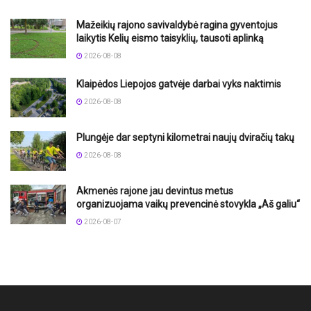
Mažeikių rajono savivaldybė ragina gyventojus
laikytis Kelių eismo taisyklių, tausoti aplinką
2026-08-08
Klaipėdos Liepojos gatvėje darbai vyks naktimis
2026-08-08
Plungėje dar septyni kilometrai naujų dviračių takų
2026-08-08
Akmenės rajone jau devintus metus
organizuojama vaikų prevencinė stovykla „Aš galiu“
2026-08-07