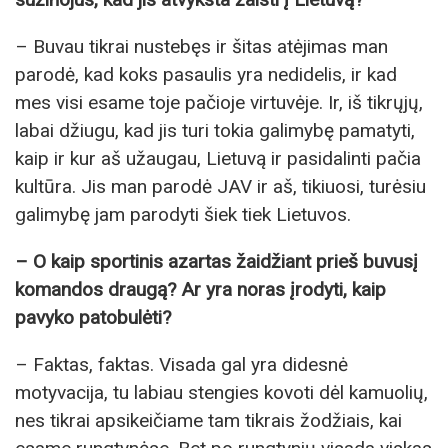
– Buvau tikrai nustebęs ir šitas atėjimas man
parodė, kad koks pasaulis yra nedidelis, ir kad
mes visi esame toje pačioje virtuvėje. Ir, iš tikrųjų,
labai džiugu, kad jis turi tokia galimybę pamatyti,
kaip ir kur aš užaugau, Lietuvą ir pasidalinti pačia
kultūra. Jis man parodė JAV ir aš, tikiuosi, turėsiu
galimybę jam parodyti šiek tiek Lietuvos.
– O kaip sportinis azartas žaidžiant prieš buvusį
komandos draugą? Ar yra noras įrodyti, kaip
pavyko patobulėti?
– Faktas, faktas. Visada gal yra didesnė
motyvacija, tu labiau stengies kovoti dėl kamuolių,
nes tikrai apsikeičiame tam tikrais žodžiais, kai