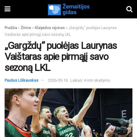
Pradžia
»
Žinios
»
Klaipėdos rajonas
»
„Gargždų“ puolėjas Laurynas
Vaištaras apie pirmąjį savo sezoną LKL
„Gargždų“ puolėjas Laurynas
Vaištaras apie pirmąjį savo
sezoną LKL
Paulius Liškauskas
2026-05-16
Laikas: 4 min skaitymo