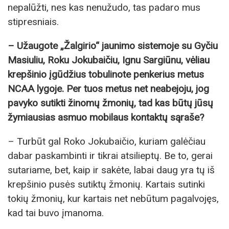
nepalūžti, nes kas nenužudo, tas padaro mus
stipresniais.
– Užaugote „Žalgirio“ jaunimo sistemoje su Gyčiu
Masiuliu, Roku Jokubaičiu, Ignu Sargiūnu, vėliau
krepšinio įgūdžius tobulinote penkerius metus
NCAA lygoje. Per tuos metus net neabejoju, jog
pavyko sutikti žinomų žmonių, tad kas būtų jūsų
žymiausias asmuo mobilaus kontaktų sąraše?
– Turbūt gal Roko Jokubaičio, kuriam galėčiau
dabar paskambinti ir tikrai atsilieptų. Be to, gerai
sutariame, bet, kaip ir sakėte, labai daug yra tų iš
krepšinio pusės sutiktų žmonių. Kartais sutinki
tokių žmonių, kur kartais net nebūtum pagalvojęs,
kad tai buvo įmanoma.