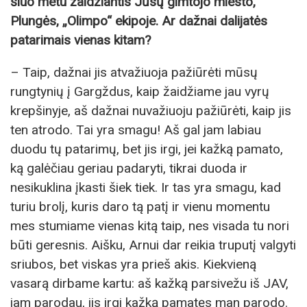
šiuo metu žaidžiantis Jūsų gimtojo miesto,
Plungės, „Olimpo“ ekipoje. Ar dažnai dalijatės
patarimais vienas kitam?
– Taip, dažnai jis atvažiuoja pažiūrėti mūsų
rungtynių į Gargždus, kaip žaidžiame jau vyrų
krepšinyje, aš dažnai nuvažiuoju pažiūrėti, kaip jis
ten atrodo. Tai yra smagu! Aš gal jam labiau
duodu tų patarimų, bet jis irgi, jei kažką pamato,
ką galėčiau geriau padaryti, tikrai duoda ir
nesikuklina įkasti šiek tiek. Ir tas yra smagu, kad
turiu brolį, kuris daro tą patį ir vienu momentu
mes stumiame vienas kitą taip, nes visada tu nori
būti geresnis. Aišku, Arnui dar reikia truputį valgyti
sriubos, bet viskas yra prieš akis. Kiekvieną
vasarą dirbame kartu: aš kažką parsivežu iš JAV,
jam parodau, jis irgi kažką pamatęs man parodo.