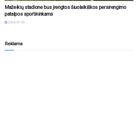
Mažeikių stadione bus įrengtos šiuolaikiškos persirengimo
patalpos sportininkams
2026-07-29
Reklama