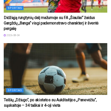
SPORTAS
Didžiąją rungtynių dalį mažumoje su FA „Šiauliai“ žaidus
Gargždų „Banga“ visgi pademonstravo charakterį ir šventė
pergalę
2026-08-04
SPORTAS
Telšių „Džiugo“, po akistatos su Aukštaitijos „Panevėžiu“,
sąskaitoje – 34 taškai ir 4-oji vieta