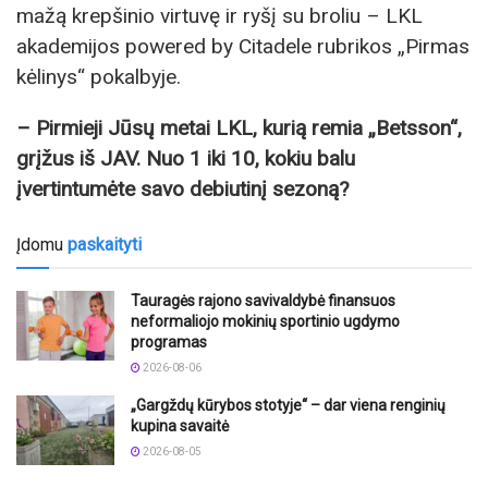
mažą krepšinio virtuvę ir ryšį su broliu – LKL
akademijos powered by Citadele rubrikos „Pirmas
kėlinys“ pokalbyje.
– Pirmieji Jūsų metai LKL, kurią remia „Betsson“,
grįžus iš JAV. Nuo 1 iki 10, kokiu balu
įvertintumėte savo debiutinį sezoną?
Įdomu
paskaityti
Tauragės rajono savivaldybė finansuos
neformaliojo mokinių sportinio ugdymo
programas
2026-08-06
„Gargždų kūrybos stotyje“ – dar viena renginių
kupina savaitė
2026-08-05