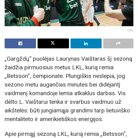
LKL
„Gargždų“ puolėjas Laurynas Vaištaras šį sezoną
žaidžia pirmuosius metus LKL, kurią remia
„Betsson“, čempionate. Plungiškis neslepia, jog
sezono metu augančias minutes bei didėjantį
vaidmenį komandoje lemia atkaklus darbas. Vis
dėlto L. Vaištarui tenka ir svarbus vaidmuo už
aikštelės: būti jungiamąja grandimi tarp lietuviško
mentaliteto ir amerikietiškos energijos.
Apie pirmąjį sezoną LKL, kurią remia „Betsson“,