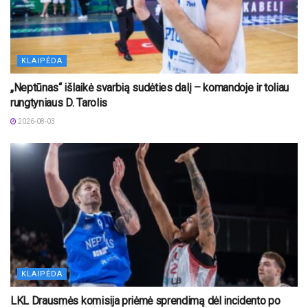
KLAIPĖDA
„Neptūnas“ išlaikė svarbią sudėties dalį – komandoje ir toliau
rungtyniaus D. Tarolis
2026-08-03
KLAIPĖDA
LKL Drausmės komisija priėmė sprendimą dėl incidento po