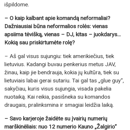
išpildome.
– O kaip kalbant apie komandą neformaliai?
Dažniausiai būna neformalios rolės: vienas
apsiima tėvišką, vienas – DJ, kitas – juokdarys…
Kokią sau priskirtumėte rolę?
– Aš gal visus sujungiu: tiek amerikiečius, tiek
lietuvius. Kadangi buvau penkerius metus JAV,
žinau, kaip jie bendrauja, kokia jų kultūra, tiek su
lietuviais labai gerai sutariu. Tai gal tas „glue guy“,
sakyčiau, kuris visus sujungia, visada pakelia
nuotaiką. Kai reikia, pasišneka su komandos
draugais, pralinksmina ir smagiai leidžia laiką.
– Savo karjeroje žaidėte su įvairių numerių
marškinėliais: nuo 12 numerio Kauno „Žalgirio“