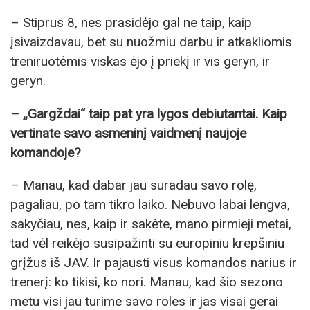
– Stiprus 8, nes prasidėjo gal ne taip, kaip
įsivaizdavau, bet su nuožmiu darbu ir atkakliomis
treniruotėmis viskas ėjo į priekį ir vis geryn, ir
geryn.
– „Gargždai“ taip pat yra lygos debiutantai. Kaip
vertinate savo asmeninį vaidmenį naujoje
komandoje?
– Manau, kad dabar jau suradau savo rolę,
pagaliau, po tam tikro laiko. Nebuvo labai lengva,
sakyčiau, nes, kaip ir sakėte, mano pirmieji metai,
tad vėl reikėjo susipažinti su europiniu krepšiniu
grįžus iš JAV. Ir pajausti visus komandos narius ir
trenerį: ko tikisi, ko nori. Manau, kad šio sezono
metu visi jau turime savo roles ir jas visai gerai