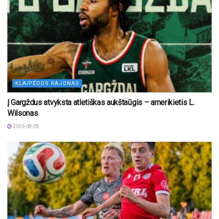
KLAIPĖDOS RAJONAS
Į Gargždus atvyksta atletiškas aukštaūgis – amerikietis L.
Wilsonas
2026-08-05