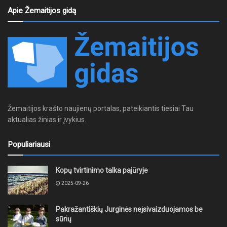
Apie Žemaitijos gidą
Žemaitijos krašto naujienų portalas, pateikiantis tiesiai Tau
aktualias žinias ir įvykius.
Populiariausi
Kopų tvirtinimo talka pajūryje
2025-09-26
Pakražantiškių Jurginės neįsivaizduojamos be
sūrių