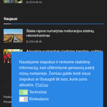
2016-04-26
Naujausi
Šilalės rajone numatytas melioracijos statinių
rekonstravimas
2026-08-09
Ariogaloje nuskambėjo tradicinis tremtinių, politinių
kalinių ir laisvės kovų dalyvių sąskrydis „Su Lietuva
širdy“
Naudojame slapukus ir renkame statistinę
2026-08-08
informaciją, kad užtikrintume geriausią patirtį
mūsų svetainėje. Žemiau galite leisti visus
slapukus ar išsaugoti tik tuos, kurie jums
aktualūs.
Plačiau
Techniniai
Techniniai
Paskelbk naujieną
Rašyti redakcijai
Reklama
Rinkodaros
Rinkodaros
Privatumo politika
Susisiekite