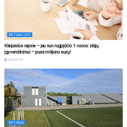
AKTUALIJOS
Klaipėdos rajone – jau nuo rugpjūčio 1-osios: idėjų
įgyvendinimui – pusė milijono eurų!
2026-07-29
APLINKA