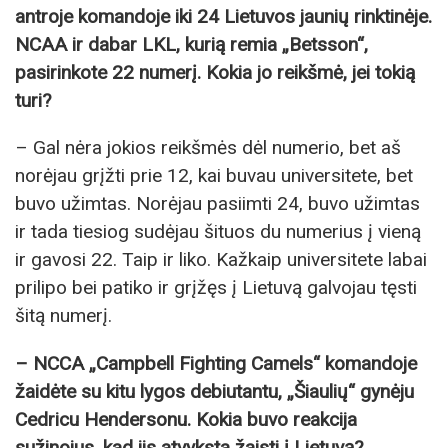
antroje komandoje iki 24 Lietuvos jaunių rinktinėje.
NCAA ir dabar LKL, kurią remia „Betsson“,
pasirinkote 22 numerį. Kokia jo reikšmė, jei tokią
turi?
– Gal nėra jokios reikšmės dėl numerio, bet aš
norėjau grįžti prie 12, kai buvau universitete, bet
buvo užimtas. Norėjau pasiimti 24, buvo užimtas
ir tada tiesiog sudėjau šituos du numerius į vieną
ir gavosi 22. Taip ir liko. Kažkaip universitete labai
prilipo bei patiko ir grįžęs į Lietuvą galvojau tęsti
šitą numerį.
– NCCA „Campbell Fighting Camels“ komandoje
žaidėte su kitu lygos debiutantu, „Šiaulių“ gynėju
Cedricu Hendersonu. Kokia buvo reakcija
sužinojus, kad jis atvyksta žaisti į Lietuvą?