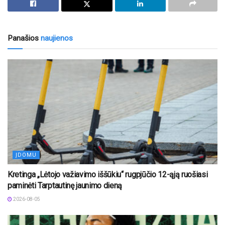
Panašios
naujienos
ĮDOMU
Kretinga „Lėtojo važiavimo iššūkiu“ rugpjūčio 12-ąją ruošiasi
paminėti Tarptautinę jaunimo dieną
2026-08-05