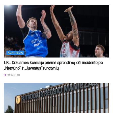
KLAIPĖDA
LKL Drausmės komisija priėmė sprendimą dėl incidento po
„Neptūno“ ir „Juventus“ rungtynių
2026-08-01