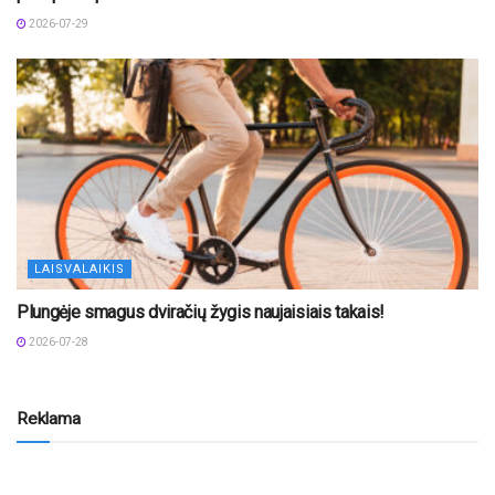
2026-07-29
LAISVALAIKIS
Plungėje smagus dviračių žygis naujaisiais takais!
2026-07-28
Reklama