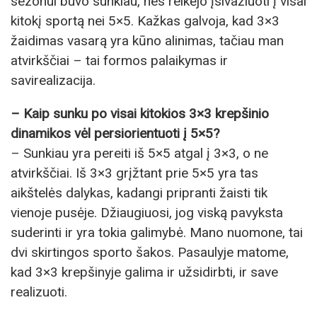
sezonui buvo sunkiau, nes reikėjo įsivažiuoti į visai
kitokį sportą nei 5×5. Kažkas galvoja, kad 3×3
žaidimas vasarą yra kūno alinimas, tačiau man
atvirkščiai – tai formos palaikymas ir
savirealizacija.
– Kaip sunku po visai kitokios 3×3 krepšinio
dinamikos vėl persiorientuoti į 5×5?
– Sunkiau yra pereiti iš 5×5 atgal į 3×3, o ne
atvirkščiai. Iš 3×3 grįžtant prie 5×5 yra tas
aikštelės dalykas, kadangi pripranti žaisti tik
vienoje pusėje. Džiaugiuosi, jog viską pavyksta
suderinti ir yra tokia galimybė. Mano nuomone, tai
dvi skirtingos sporto šakos. Pasaulyje matome,
kad 3×3 krepšinyje galima ir užsidirbti, ir save
realizuoti.