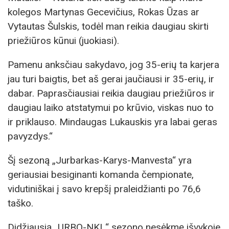
kolegos Martynas Gecevičius, Rokas Ūzas ar
Vytautas Šulskis, todėl man reikia daugiau skirti
priežiūros kūnui (juokiasi).
Pamenu anksčiau sakydavo, jog 35-erių ta karjera
jau turi baigtis, bet aš gerai jaučiausi ir 35-erių, ir
dabar. Paprasčiausiai reikia daugiau priežiūros ir
daugiau laiko atstatymui po krūvio, viskas nuo to
ir priklauso. Mindaugas Lukauskis yra labai geras
pavyzdys.“
Šį sezoną „Jurbarkas-Karys-Manvesta“ yra
geriausiai besiginanti komanda čempionate,
vidutiniškai į savo krepšį praleidžianti po 76,6
taško.
Didžiausią „URBO-NKL“ sezono nesėkmę išvykoje