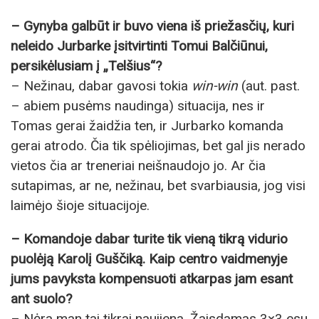
– Gynyba galbūt ir buvo viena iš priežasčių, kuri
neleido Jurbarke įsitvirtinti Tomui Balčiūnui,
persikėlusiam į „Telšius“?
– Nežinau, dabar gavosi tokia
win-win
(aut. past.
– abiem pusėms naudinga) situacija, nes ir
Tomas gerai žaidžia ten, ir Jurbarko komanda
gerai atrodo. Čia tik spėliojimas, bet gal jis nerado
vietos čia ar treneriai neišnaudojo jo. Ar čia
sutapimas, ar ne, nežinau, bet svarbiausia, jog visi
laimėjo šioje situacijoje.
– Komandoje dabar turite tik vieną tikrą vidurio
puolėją Karolį Guščiką. Kaip centro vaidmenyje
jums pavyksta kompensuoti atkarpas jam esant
ant suolo?
– Nėra man tai tikrai naujiena. Žaisdamas 3×3 esu