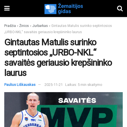
Pradžia
»
Žinios
»
Jurbarkas
»
Gintautas Matulis surinko septintosios
„URBO-NKL“ savaitės geriausio krepšininko laurus
Gintautas Matulis surinko
septintosios „URBO-NKL“
savaitės geriausio krepšininko
laurus
Paulius Liškauskas
2025-11-21
Laikas: 5 min skaitymo