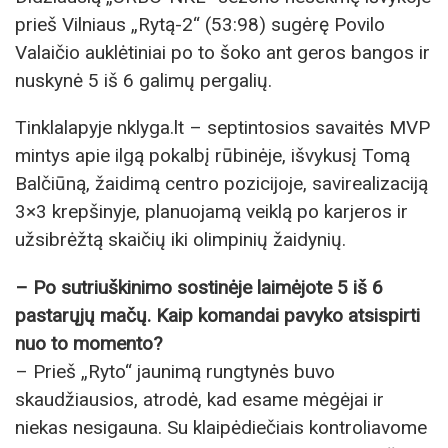
prieš Vilniaus „Rytą-2“ (53:98) sugėrę Povilo
Valaičio auklėtiniai po to šoko ant geros bangos ir
nuskynė 5 iš 6 galimų pergalių.
Tinklalapyje nklyga.lt – septintosios savaitės MVP
mintys apie ilgą pokalbį rūbinėje, išvykusį Tomą
Balčiūną, žaidimą centro pozicijoje, savirealizaciją
3×3 krepšinyje, planuojamą veiklą po karjeros ir
užsibrėžtą skaičių iki olimpinių žaidynių.
– Po sutriuškinimo sostinėje laimėjote 5 iš 6
pastarųjų mačų. Kaip komandai pavyko atsispirti
nuo to momento?
– Prieš „Ryto“ jaunimą rungtynės buvo
skaudžiausios, atrodė, kad esame mėgėjai ir
niekas nesigauna. Su klaipėdiečiais kontroliavome