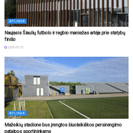
APLINKA
Naujasis Šiaulių futbolo ir regbio maniežas artėja prie statybų
finišo
2026-07-31
APLINKA
Mažeikių stadione bus įrengtos šiuolaikiškos persirengimo
patalpos sportininkams