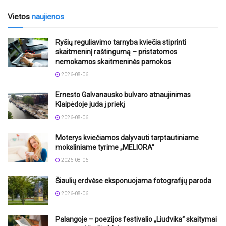
Vietos
naujienos
Ryšių reguliavimo tarnyba kviečia stiprinti
skaitmeninį raštingumą – pristatomos
nemokamos skaitmeninės pamokos
2026-08-06
Ernesto Galvanausko bulvaro atnaujinimas
Klaipėdoje juda į priekį
2026-08-06
Moterys kviečiamos dalyvauti tarptautiniame
moksliniame tyrime „MELIORA“
2026-08-06
Šiaulių erdvėse eksponuojama fotografijų paroda
2026-08-06
Palangoje – poezijos festivalio „Liudvika“ skaitymai