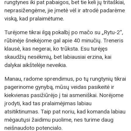
rungtynes iki pat pabaigos, bet tie keli jų tritaškiai,
neprasižengėme, jie įmetė vėl ir atrodė padarėme
viską, kad pralaimėtume.
Turėjome tikrai ilgą pokalbį po mačo su „Rytu-2“,
rūbinėje šnekėjome gal apie 40 minučių. Treneris
klausė, kas negerai, ko trūksta. Esu turėjęs
skaudžių nesėkmių, bet labiausiai erzina, kai
dalykai aikštelėje neveikia.
Manau, radome sprendimus, po tų rungtynių tikrai
pagerinome gynybą, mūsų veidas pasikeitė ir
kiekvienas pasižiūrėjo į tai asmeniškai. Norėjome
įrodyti, kad tas pralaimėjimas labiau
atsitiktinumas. Taip pat noriu, kad komanda labiau
mėgautųsi žaidimu puolime, nes turime daug
neišnaudoto potencialo.