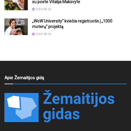
su poete Vitalija Maksvyte
2026-08-06
„WoW University“ kviečia registruotis į „1000
moterų“ projektą
2026-08-06
Apie Žemaitijos gidą