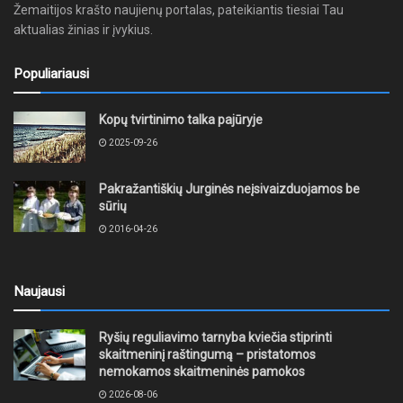
Žemaitijos krašto naujienų portalas, pateikiantis tiesiai Tau
aktualias žinias ir įvykius.
Populiariausi
Kopų tvirtinimo talka pajūryje
2025-09-26
Pakražantiškių Jurginės neįsivaizduojamos be
sūrių
2016-04-26
Naujausi
Ryšių reguliavimo tarnyba kviečia stiprinti
skaitmeninį raštingumą – pristatomos
nemokamos skaitmeninės pamokos
2026-08-06