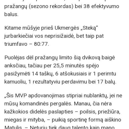
pražangų (sezono rekordas) bei 38 efektyvumo
balus.
Kitame mūšyje prieš Ukmergės „Steką“
jurbarkiečiai vos neprisižaidė, bet taip pat
triumfavo – 80:77.
Puolėjas dėl pražangų limito šią dvikovą baigė
anksčiau, tačiau per 25,5 minutės spėjo
pasižymėti 14 taškų, 6 atšokusiais ir 1 perimtu
kamuoliu, 1 rezultatyviu perdavimu bei 17 balų.
„Šis MVP apdovanojimas stipriai nublanktų, jei ne
mūsų komandinės pergalės. Manau, čia nėra
kažkokios didelės paslapties – poilsis, priežiūra,
miegas ir mityba, – puikią sportinę formą aiškino
Matulis. – Neturiu tiek daug talento kaip mano