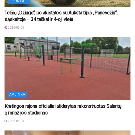
SPORTAS
Telšių „Džiugo“, po akistatos su Aukštaitijos „Panevėžiu“,
sąskaitoje – 34 taškai ir 4-oji vieta
2026-08-04
APLINKA
Kretingos rajone oficialiai atidarytas rekonstruotas Salantų
gimnazijos stadionas
2026-08-03