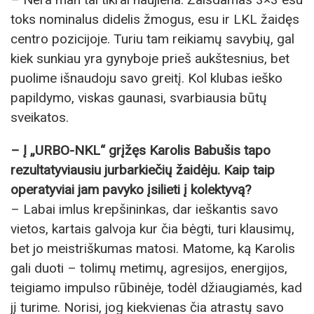
toks nominalus didelis žmogus, esu ir LKL žaidęs
centro pozicijoje. Turiu tam reikiamų savybių, gal
kiek sunkiau yra gynyboje prieš aukštesnius, bet
puolime išnaudoju savo greitį. Kol klubas ieško
papildymo, viskas gaunasi, svarbiausia būtų
sveikatos.
– Į „URBO-NKL“ grįžęs Karolis Babušis tapo
rezultatyviausiu jurbarkiečių žaidėju. Kaip taip
operatyviai jam pavyko įsilieti į kolektyvą?
– Labai imlus krepšininkas, dar ieškantis savo
vietos, kartais galvoja kur čia bėgti, turi klausimų,
bet jo meistriškumas matosi. Matome, ką Karolis
gali duoti – tolimų metimų, agresijos, energijos,
teigiamo impulso rūbinėje, todėl džiaugiamės, kad
jį turime. Norisi, jog kiekvienas čia atrastų savo