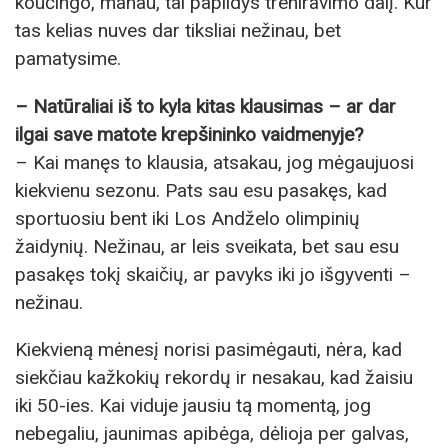
koučingo, manau, tai papildys treniravimo dalį. Kur
tas kelias nuves dar tiksliai nežinau, bet
pamatysime.
– Natūraliai iš to kyla kitas klausimas – ar dar
ilgai save matote krepšininko vaidmenyje?
– Kai manęs to klausia, atsakau, jog mėgaujuosi
kiekvienu sezonu. Pats sau esu pasakęs, kad
sportuosiu bent iki Los Andželo olimpinių
žaidynių. Nežinau, ar leis sveikata, bet sau esu
pasakęs tokį skaičių, ar pavyks iki jo išgyventi –
nežinau.
Kiekvieną mėnesį norisi pasimėgauti, nėra, kad
siekčiau kažkokių rekordų ir nesakau, kad žaisiu
iki 50-ies. Kai viduje jausiu tą momentą, jog
nebegaliu, jaunimas apibėga, dėlioja per galvas,