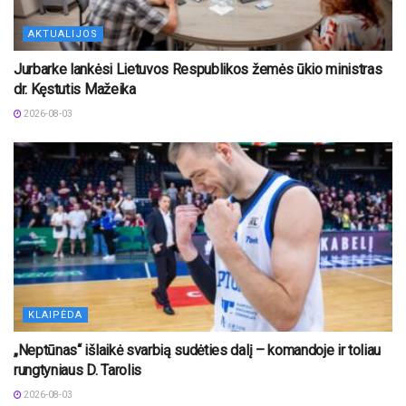
AKTUALIJOS
Jurbarke lankėsi Lietuvos Respublikos žemės ūkio ministras
dr. Kęstutis Mažeika
2026-08-03
KLAIPĖDA
„Neptūnas“ išlaikė svarbią sudėties dalį – komandoje ir toliau
rungtyniaus D. Tarolis
2026-08-03