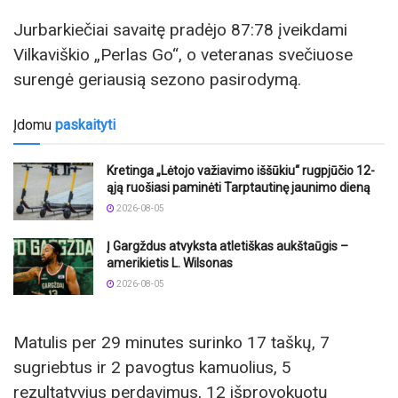
Jurbarkiečiai savaitę pradėjo 87:78 įveikdami
Vilkaviškio „Perlas Go“, o veteranas svečiuose
surengė geriausią sezono pasirodymą.
Įdomu
paskaityti
Kretinga „Lėtojo važiavimo iššūkiu“ rugpjūčio 12-
ąją ruošiasi paminėti Tarptautinę jaunimo dieną
2026-08-05
Į Gargždus atvyksta atletiškas aukštaūgis –
amerikietis L. Wilsonas
2026-08-05
Matulis per 29 minutes surinko 17 taškų, 7
sugriebtus ir 2 pavogtus kamuolius, 5
rezultatyvius perdavimus, 12 išprovokuotų