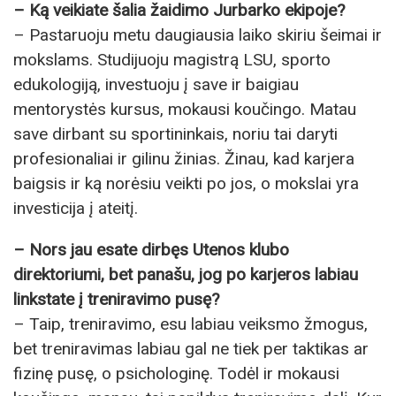
– Ką veikiate šalia žaidimo Jurbarko ekipoje?
– Pastaruoju metu daugiausia laiko skiriu šeimai ir
mokslams. Studijuoju magistrą LSU, sporto
edukologiją, investuoju į save ir baigiau
mentorystės kursus, mokausi koučingo. Matau
save dirbant su sportininkais, noriu tai daryti
profesionaliai ir gilinu žinias. Žinau, kad karjera
baigsis ir ką norėsiu veikti po jos, o mokslai yra
investicija į ateitį.
– Nors jau esate dirbęs Utenos klubo
direktoriumi, bet panašu, jog po karjeros labiau
linkstate į treniravimo pusę?
– Taip, treniravimo, esu labiau veiksmo žmogus,
bet treniravimas labiau gal ne tiek per taktikas ar
fizinę pusę, o psichologinę. Todėl ir mokausi