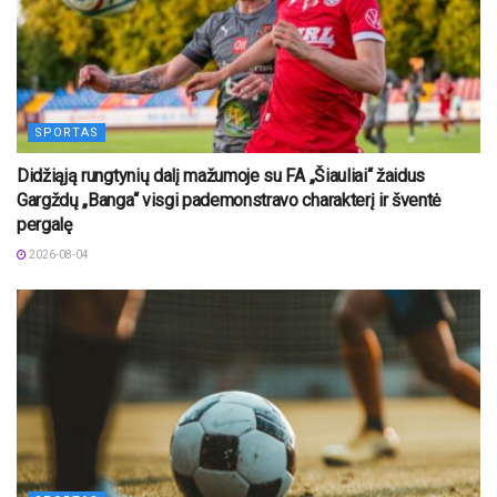
SPORTAS
Didžiąją rungtynių dalį mažumoje su FA „Šiauliai“ žaidus
Gargždų „Banga“ visgi pademonstravo charakterį ir šventė
pergalę
2026-08-04