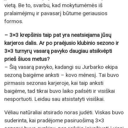
vietą. Be to, svarbu, kad mokytumėmės iš
pralaimėjimų ir pavasarį būtume geriausios
formos.
– 3×3 krepšinis taip pat yra neatsiejama jūsų
karjeros dalis. Ar po praėjusio klubinio sezono ir
3×3 turnyrų vasarą pavyko daugiau atsikvėpti
prieš šiuos metus?
– Šią vasarą pavyko, kadangi su Jurbarko ekipa
sezoną baigėme anksti – kovo mėnesį. Tai buvo
pirmasis sezonas karjeroje, kai taip anksti
baigėme, tad tikrai buvo laiko pailsėti ir visiškai
nesportuoti. Leidau sau atsistatyti visiškai.
Vėliau natūraliai atsirado noras judėti. Viskas buvo
suderinta, kai pradėjome pasiruošimą 3×3