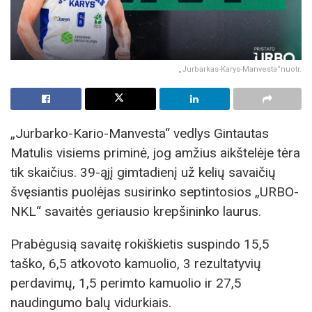
„Jurbarkas-Karys-Manvesta“nuotr.
„Jurbarko-Kario-Manvesta“ vedlys Gintautas
Matulis visiems priminė, jog amžius aikštelėje tėra
tik skaičius. 39-ąjį gimtadienį už kelių savaičių
švęsiantis puolėjas susirinko septintosios „URBO-
NKL“ savaitės geriausio krepšininko laurus.
Prabėgusią savaitę rokiškietis suspindo 15,5
taško, 6,5 atkovoto kamuolio, 3 rezultatyvių
perdavimų, 1,5 perimto kamuolio ir 27,5
naudingumo balų vidurkiais.