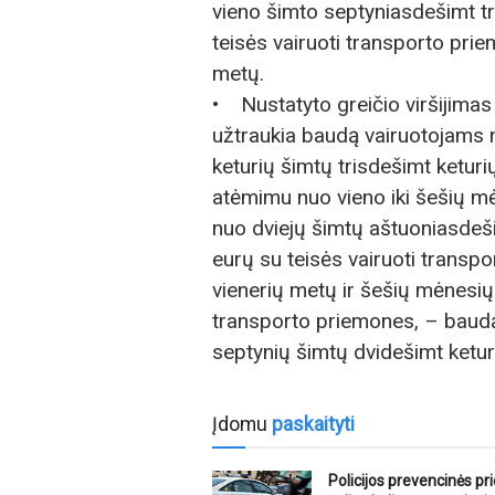
vieno šimto septyniasdešimt tri
teisės vairuoti transporto pri
metų.
• Nustatyto greičio viršijimas
užtraukia baudą vairuotojams n
keturių šimtų trisdešimt ketur
atėmimu nuo vieno iki šešių m
nuo dviejų šimtų aštuoniasdeši
eurų su teisės vairuoti transp
vienerių metų ir šešių mėnesių 
transporto priemones, – baudą 
septynių šimtų dvidešimt ketur
Įdomu
paskaityti
Policijos prevencinės p