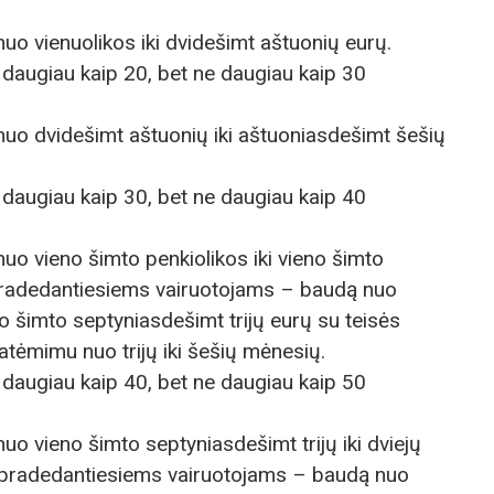
uo vienuolikos iki dvidešimt aštuonių eurų.
 daugiau kaip 20, bet ne daugiau kaip 30
nuo dvidešimt aštuonių iki aštuoniasdešimt šešių
 daugiau kaip 30, bet ne daugiau kaip 40
uo vieno šimto penkiolikos iki vieno šimto
 pradedantiesiems vairuotojams – baudą nuo
no šimto septyniasdešimt trijų eurų su teisės
atėmimu nuo trijų iki šešių mėnesių.
 daugiau kaip 40, bet ne daugiau kaip 50
uo vieno šimto septyniasdešimt trijų iki dviejų
o pradedantiesiems vairuotojams – baudą nuo