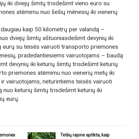
jų iki dviejų šimtų trisdešimt vieno euro su
emones atėmimu nuo šešių mėnesių iki vienerių
 daugiau kaip 50 kilometrų per valandą –
uo dviejų šimtų aštuoniasdešimt devynių iki
ių eurų su teisės vairuoti transporto priemones
ėnesių, pradedantiesiems vairuotojams – baudą
mt devynių iki keturių šimtų trisdešimt keturių
orto priemones atėmimu nuo vienerių metų iki
ir vairuotojams, neturintiems teisės vairuoti
nuo keturių šimtų trisdešimt keturių iki
ių eurų.
riemonės
Telšių rajone aptikta, kaip