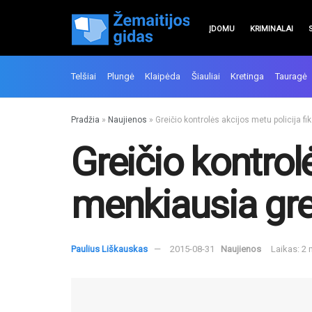
ĮDOMU
KRIMINALAI
Telšiai
Plungė
Klaipėda
Šiauliai
Kretinga
Tauragė
Pradžia
»
Naujienos
»
Greičio kontrolės akcijos metu policija f
Greičio kontrol
menkiausia grei
Paulius Liškauskas
2015-08-31
Naujienos
Laikas: 2