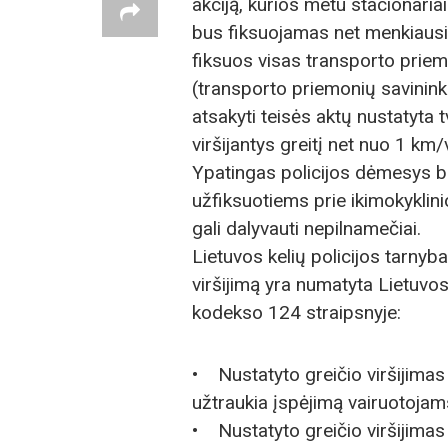
akciją, kurios metu stacionariai
bus fiksuojamas net menkiausi
fiksuos visas transporto priemon
(transporto priemonių savinink
atsakyti teisės aktų nustatyta 
viršijantys greitį net nuo 1 k
Ypatingas policijos dėmesys bus
užfiksuotiems prie ikimokyklini
gali dalyvauti nepilnamečiai.
Lietuvos kelių policijos tarnyb
viršijimą yra numatyta Lietuvo
kodekso 124 straipsnyje:
• Nustatyto greičio viršijimas
užtraukia įspėjimą vairuotojam
• Nustatyto greičio viršijimas