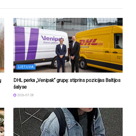
LIETUVA
ų
DHL perka „Venipak“ grupę: stiprins pozicijas Baltijos
šalyse
2026-07-28