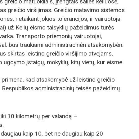
s greičio matuokliais, įrengtais šalies keliuose,
as greičio viršijimas. Greičio matavimo sistemos
es, netaikant jokios tolerancijos, ir vairuotojai
ai) už Kelių eismo taisyklių pažeidimus turės
tvarka. Transporto priemonių vairuotojai,
m/val. bus traukiami administracinėn atsakomybėn.
 skirtas leistino greičio viršijimo atvejams,
o ugdymo įstaigų, mokyklų, kitų vietų, kur eisme
a primena, kad atsakomybė už leistino greičio
s Respublikos administracinių teisės pažeidimų
 iki 10 kilometrų per valandą –
s.
 daugiau kaip 10, bet ne daugiau kaip 20