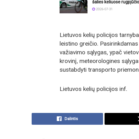
šalies keliuose rugpjūči
2026-07-31
Lietuvos kelių policijos tarnyba
leistino greičio. Pasirinkdamas 
važiavimo sąlygas, ypač vietovė
krovinį, meteorologines sąlyga
sustabdyti transporto priemonę
Lietuvos kelių policijos inf.
Dalintis