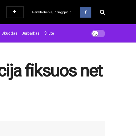
Penktadienis, 7 rugpjūčio
Skuodas
Jurbarkas
Šilutė
cija fiksuos net