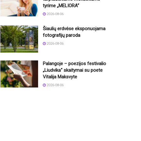
tyrime „MELIORA“
2026-08-06
Šiaulių erdvėse eksponuojama
fotografijų paroda
2026-08-06
Palangoje – poezijos festivalio
„Liudvika“ skaitymai su poete
Vitalija Maksvyte
2026-08-06