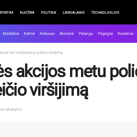
SPORTAS
KULTŪRA
POLITIKA
LAISVALAIKIS
TECHNOLOGIJOS
Mažeikiai
Kelmė
Rietavas
Akmenė
Palanga
Pagėgiai
Raseiniai
iksuos net menkiausia greičio viršijimą
ės akcijos metu poli
čio viršijimą
 min skaitymo