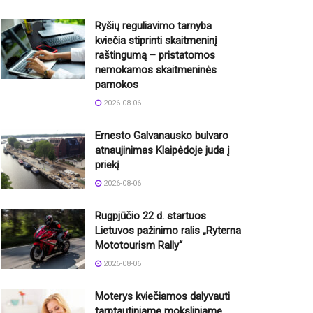
Ryšių reguliavimo tarnyba
kviečia stiprinti skaitmeninį
raštingumą – pristatomos
nemokamos skaitmeninės
pamokos
2026-08-06
Ernesto Galvanausko bulvaro
atnaujinimas Klaipėdoje juda į
priekį
2026-08-06
Rugpjūčio 22 d. startuos
Lietuvos pažinimo ralis „Ryterna
Mototourism Rally“
2026-08-06
Moterys kviečiamos dalyvauti
tarptautiniame moksliniame