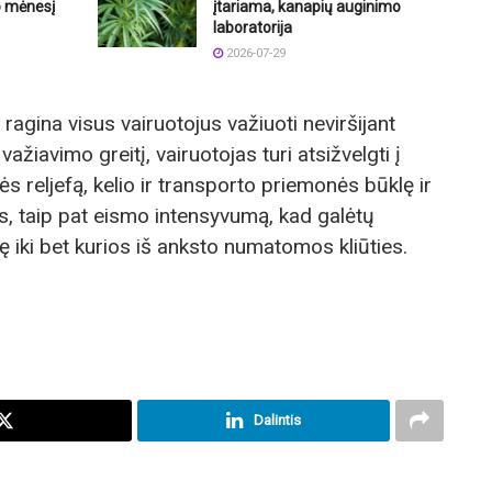
o mėnesį
įtariama, kanapių auginimo
laboratorija
2026-07-29
 ragina visus vairuotojus važiuoti neviršijant
važiavimo greitį, vairuotojas turi atsižvelgti į
s reljefą, kelio ir transporto priemonės būklę ir
s, taip pat eismo intensyvumą, kad galėtų
 iki bet kurios iš anksto numatomos kliūties.
Dalintis