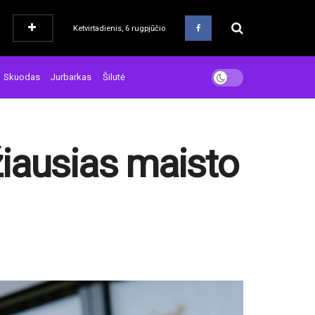
Ketvirtadienis, 6 rugpjūčio
Skuodas
Jurbarkas
Šilutė
džiausias maisto