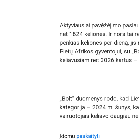
Aktyviausiai pavėžėjimo pasla
net 1824 keliones. Ir nors tai r
penkias keliones per dieną, jis
Pietų Afrikos gyventojui, su „Bo
keliavusiam net 3026 kartus – v
„Bolt“ duomenys rodo, kad Lietu
kategorija – 2024 m. šunys, katė
vairuotojais keliavo daugiau ne
Įdomu
paskaityti