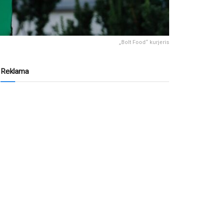
„Bolt Food“ kurjeris
Reklama