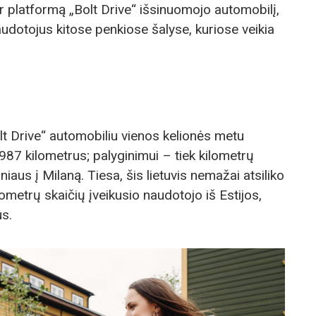
 platformą „Bolt Drive“ išsinuomojo automobilį,
dotojus kitose penkiose šalyse, kuriose veikia
lt Drive“ automobiliu vienos kelionės metu
1987 kilometrus; palyginimui – tiek kilometrų
lniaus į Milaną. Tiesa, šis lietuvis nemažai atsiliko
lometrų skaičių įveikusio naudotojo iš Estijos,
s.