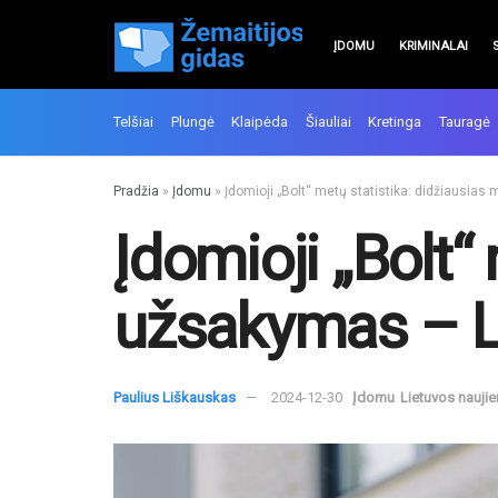
ĮDOMU
KRIMINALAI
Telšiai
Plungė
Klaipėda
Šiauliai
Kretinga
Tauragė
Pradžia
»
Įdomu
»
Įdomioji „Bolt“ metų statistika: didžiausias
Įdomioji „Bolt“
užsakymas – L
Paulius Liškauskas
2024-12-30
Įdomu
Lietuvos nauji