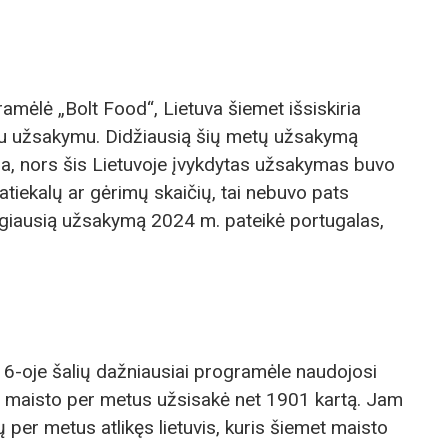
gramėlė „Bolt Food“, Lietuva šiemet išsiskiria
ktu užsakymu. Didžiausią šių metų užsakymą
sa, nors šis Lietuvoje įvykdytas užsakymas buvo
atiekalų ar gėrimų skaičių, tai nebuvo pats
giausią užsakymą 2024 m. pateikė portugalas,
 16-oje šalių dažniausiai programėle naudojosi
s maisto per metus užsisakė net 1901 kartą. Jam
per metus atlikęs lietuvis, kuris šiemet maisto