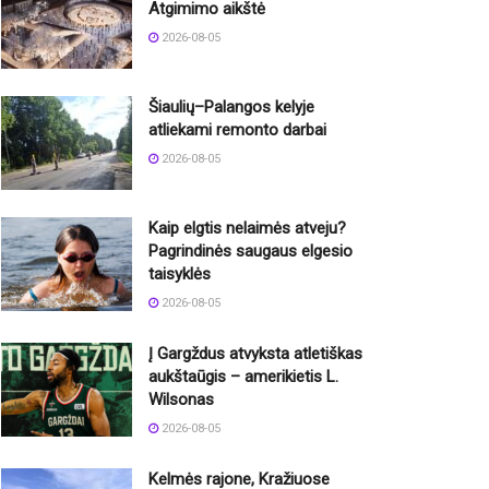
Atgimimo aikštė
2026-08-05
Šiaulių–Palangos kelyje
atliekami remonto darbai
2026-08-05
Kaip elgtis nelaimės atveju?
Pagrindinės saugaus elgesio
taisyklės
2026-08-05
Į Gargždus atvyksta atletiškas
aukštaūgis – amerikietis L.
Wilsonas
2026-08-05
Kelmės rajone, Kražiuose