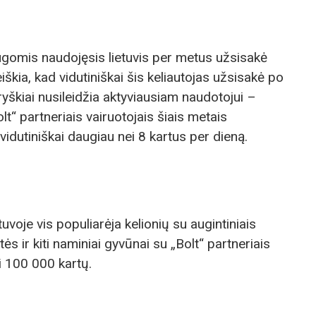
ugomis naudojęsis lietuvis per metus užsisakė
eiškia, kad vidutiniškai šis keliautojas užsisakė po
 ryškiai nusileidžia aktyviausiam naudotojui –
lt“ partneriais vairuotojais šiais metais
idutiniškai daugiau nei 8 kartus per dieną.
voje vis populiarėja kelionių su augintiniais
s ir kiti naminiai gyvūnai su „Bolt“ partneriais
i 100 000 kartų.