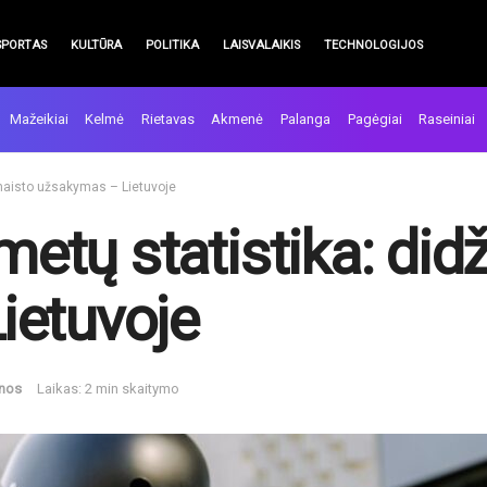
SPORTAS
KULTŪRA
POLITIKA
LAISVALAIKIS
TECHNOLOGIJOS
Mažeikiai
Kelmė
Rietavas
Akmenė
Palanga
Pagėgiai
Raseiniai
 maisto užsakymas – Lietuvoje
 metų statistika: di
ietuvoje
enos
Laikas: 2 min skaitymo