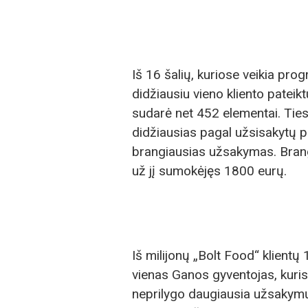
Iš 16 šalių, kuriose veikia pro
didžiausiu vieno kliento patei
sudarė net 452 elementai. Tie
didžiausias pagal užsisakytų p
brangiausias užsakymas. Bran
už jį sumokėjęs 1800 eurų.
Iš milijonų „Bolt Food“ klientų
vienas Ganos gyventojas, kuri
neprilygo daugiausia užsakymų 