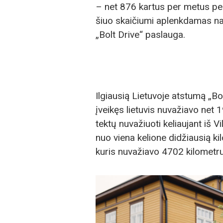
– net 876 kartus per metus per
šiuo skaičiumi aplenkdamas nau
„Bolt Drive“ paslauga.
Ilgiausią Lietuvoje atstumą „Bo
įveikęs lietuvis nuvažiavo net 
tektų nuvažiuoti keliaujant iš Vi
nuo viena kelione didžiausią ki
kuris nuvažiavo 4702 kilometru