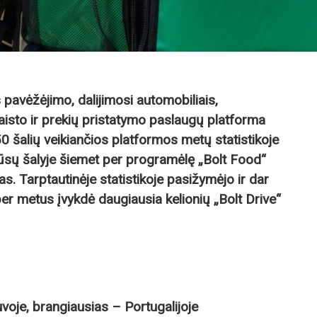
pavėžėjimo, dalijimosi automobiliais,
maisto ir prekių pristatymo paslaugų platforma
0 šalių veikiančios platformos metų statistikoje
 mūsų šalyje šiemet per programėlę „Bolt Food“
s. Tarptautinėje statistikoje pasižymėjo ir dar
er metus įvykdė daugiausia kelionių „Bolt Drive“
oje, brangiausias – Portugalijoje