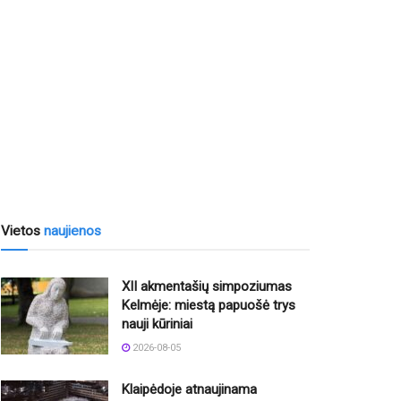
Vietos
naujienos
XII akmentašių simpoziumas
Kelmėje: miestą papuošė trys
nauji kūriniai
2026-08-05
Klaipėdoje atnaujinama