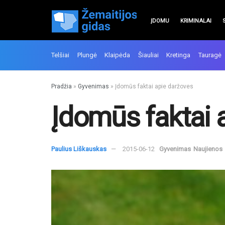
ĮDOMU
KRIMINALAI
Telšiai
Plungė
Klaipėda
Šiauliai
Kretinga
Tauragė
Pradžia
»
Gyvenimas
»
Įdomūs faktai apie daržoves
Įdomūs faktai 
Paulius Liškauskas
2015-06-12
Gyvenimas
Naujienos