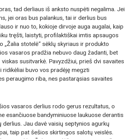
ras, tad derliaus iš anksto nuspėti negalima. Jei
ns, jei oras bus palankus, tai ir derlius bus
uso ir nuo to, kokioje dirvoje auga augalai, kaip
iku tręšti, laistyti, profilaktiškai imtis apsaugos
lo „Žalia stotelė“ sėklų skyriaus ir produkto
Šios vasaros pradžia nebuvo daug žadanti, bet
 viskas susitvarkė. Pavyzdžiui, prieš dvi savaites
 ridikėliai buvo vos pradėję megzti
ties peraugimo riba, nes pastarąsias savaites
šios vasaros derlius rodo gerus rezultatus, o
one esančiuose bandyminiuose laukuose derantis
ių derlius. Jau davė vaisių septynios agurkų
rapai, taip pat šešios skirtingos salotų veislės.