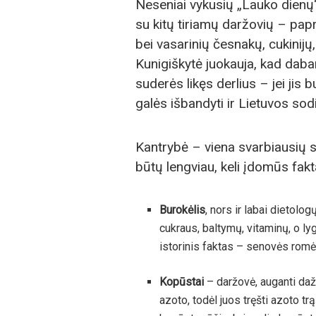
Neseniai vykusių „Lauko dienų“ 
su kitų tiriamų daržovių – pap
bei vasarinių česnakų, cukinijų
Kunigiškytė juokauja, kad dabar 
suderės likęs derlius – jei jis 
galės išbandyti ir Lietuvos sodi
Kantrybė – viena svarbiausių s
būtų lengviau, keli įdomūs fakt
Burokėlis
, nors ir labai dietol
cukraus, baltymų, vitaminų, o ly
istorinis faktas – senovės romėn
Kopūstai
– daržovė, auganti daž
azoto, todėl juos tręšti azoto tr