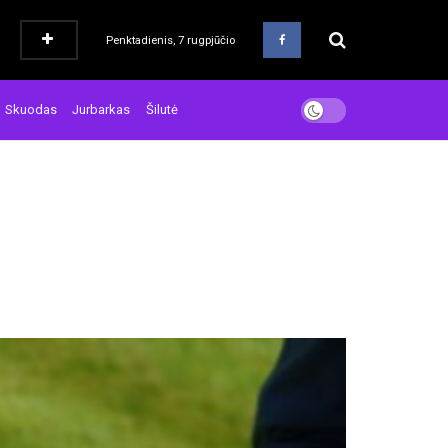
Penktadienis, 7 rugpjūčio
Skuodas
Jurbarkas
Šilutė