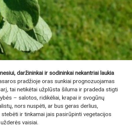
iui, daržininkai ir sodininkai nekantriai laukia
asaros pradžioje oras sunkiai prognozuojamas
rį, tai netikėtai užplūsta šiluma ir pradeda stigti
ės – salotos, ridikėliai, krapai ir svogūnų
listų, nors nuspėti, ar bus geras derlius,
stebėti ir tinkamai jais pasirūpinti vegetacijos
l užderės vaisiai.