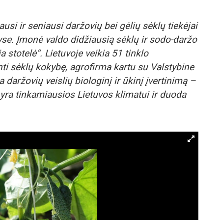
usi ir seniausi daržovių bei gėlių sėklų tiekėjai
alyse. Įmonė valdo didžiausią sėklų ir sodo-daržo
a stotelė“. Lietuvoje veikia 51 tinklo
ti sėklų kokybę, agrofirma kartu su Valstybine
 daržovių veislių biologinį ir ūkinį įvertinimą –
 yra tinkamiausios Lietuvos klimatui ir duoda