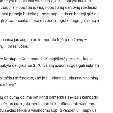
ose yra daugiausia vitamino C, o jų lapai yra kur kas
žiediniai kopūstai iš visų kopūstinių daržovių reikliausi
 sėti pirmoje birželio pusėje; populiariausi baltieji gūžiniai
i įtręštose sunkesnėse dirvose, mėgsta drėgmę, šviesą ir
 geriausia jas auginti po kompostu tręštų daržovių –
rų – pasėliuose.
 Kristupas Kolumbas. L. Kunigiškytė perspėja, kad jei
 pakyla daugiau nei 35°C, vaisių užuomazgos gali nukristi.
a, tačiau ar žinojote, kad jos – viena gausiausiai vitaminų
i daržovė?
ų daigumą galima patikrinti pamerkus sėklas į kambario
 sėklos nuskęsta, nedaigios lieka plūduriuoti vandens
dų
sėklas reikia 8 valandoms užpilti vandeniu – nupylus