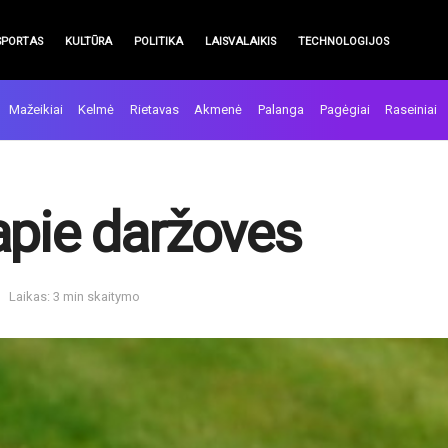
SPORTAS
KULTŪRA
POLITIKA
LAISVALAIKIS
TECHNOLOGIJOS
Mažeikiai
Kelmė
Rietavas
Akmenė
Palanga
Pagėgiai
Raseiniai
apie daržoves
Laikas: 3 min skaitymo