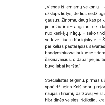
„Vienas iš lemiamų veiksnių – o
užklups liūtys, derlius nedžiugi
gausus. Žinoma, daug kas prikla
jie prižiūrimi – augalus reikia la
nuo kenkėjų ir ligų, – sako tink
vadovė Liucija Kunigiškytė. – 
per kelias pastarąsias savaites
bandyminiuose laukuose tiriami
šakniavaisius, o dabar jie jau 
buvo labai karšta.“
Specialistės teigimu, pirmasis 
ypač džiugina Kaišiadorių raj
naujas i tiriamų daržovių veisl
hibridinės veislės, ridikėliai, k