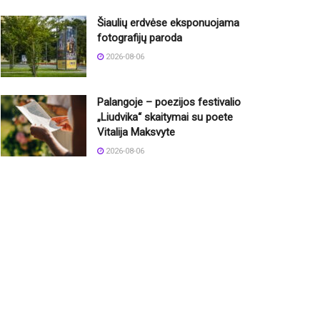
Šiaulių erdvėse eksponuojama
fotografijų paroda
2026-08-06
Palangoje – poezijos festivalio
„Liudvika“ skaitymai su poete
Vitalija Maksvyte
2026-08-06