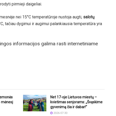
odyti pirmieji daigeliai.
esnėje nei 15°C temperatūroje nustoja augti,
salotų
С, tačiau dygimui ir augimui palankiausia temperatūra yra
ngos informacijos galima rasti internetiniame
riemonės
Net 17-oje Lietuvos miestų –
o mėnesį
kvietimas senjorams: „Švęskime
gyvenimą čia ir dabar!“
2026-07-30