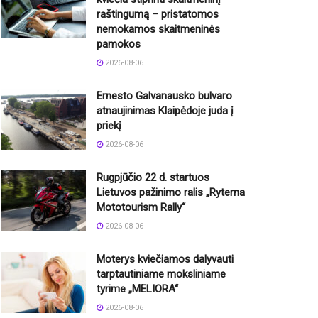
raštingumą – pristatomos
nemokamos skaitmeninės
pamokos
2026-08-06
Ernesto Galvanausko bulvaro
atnaujinimas Klaipėdoje juda į
priekį
2026-08-06
Rugpjūčio 22 d. startuos
Lietuvos pažinimo ralis „Ryterna
Mototourism Rally“
2026-08-06
Moterys kviečiamos dalyvauti
tarptautiniame moksliniame
tyrime „MELIORA“
2026-08-06