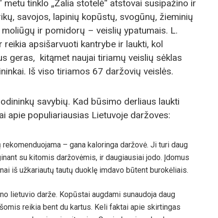
metu tinklo „Žalia stotelė“ atstovai susipažino ir
rikų, savojos, lapinių kopūstų, svogūnų, žieminių
, moliūgų ir pomidorų – veislių ypatumais. L.
reikia apsišarvuoti kantrybe ir laukti, kol
bus geras, kitąmet naujai tiriamų veislių sėklas
ninkai. Iš viso tiriamos 67 daržovių veislės.
odininkų savybių. Kad būsimo derliaus laukti
ai apie populiariausias Lietuvoje daržoves:
ogų rekomenduojama – gana kaloringa daržovė. Ji turi daug
ginant su kitomis daržovėmis, ir daugiausiai jodo. Įdomus
ai iš užkariautų tautų duoklę imdavo būtent burokėliais.
no lietuvio darže. Kopūstai augdami sunaudoja daug
ąšomis reikia bent du kartus. Keli faktai apie skirtingas