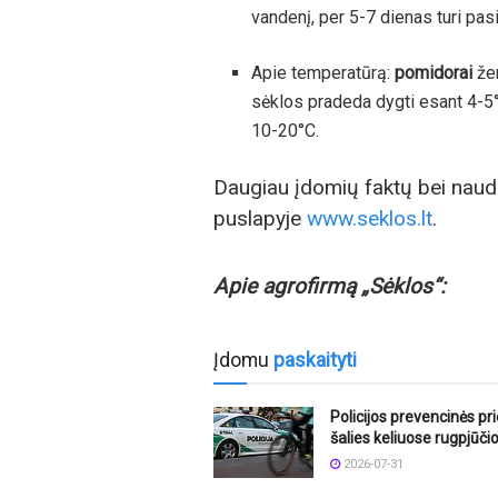
vandenį, per 5-7 dienas turi pasir
Apie temperatūrą:
pomidorai
žem
sėklos pradeda dygti esant 4-5°
10-20°С.
Daugiau įdomių faktų bei naudi
puslapyje
www.seklos.lt
.
Apie agrofirmą „Sėklos“:
Įdomu
paskaityti
Policijos prevencinės p
šalies keliuose rugpjūči
2026-07-31