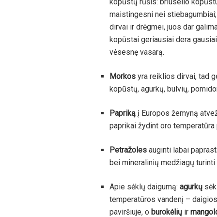
kopūstų rūšis: briuselio kopūstu
maistingesni nei stiebagumbiai; 
dirvai ir drėgmei, juos dar galima
kopūstai geriausiai dera gausia
vėsesnę vasarą.
Morkos
yra reiklios dirvai, tad
kopūstų, agurkų, bulvių, pomido
Papriką
į Europos žemyną atvežė
paprikai žydint oro temperatūra
Petražoles
auginti labai paprast
bei mineralinių medžiagų turint
Apie sėklų daigumą:
agurkų
sėkl
temperatūros vandenį – daigios
paviršiuje, o
burokėlių
ir
mangol