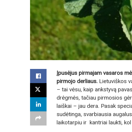
Įpusėjus pirmajam vasaros mėnes
pirmojo derliaus.
Lietuviškos v
– tai vėsu, kaip ankstyvą pavasa
drėgmės, tačiau pirmosios gėryb
laiškai – jau dera. Pasak specia
sudėtinga, svarbiausia augalus 
laikotarpiu ir kantriai laukti, ko