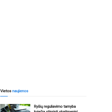
Vietos
naujienos
Ryšių reguliavimo tarnyba
kviečia stiprinti skaitmeninį