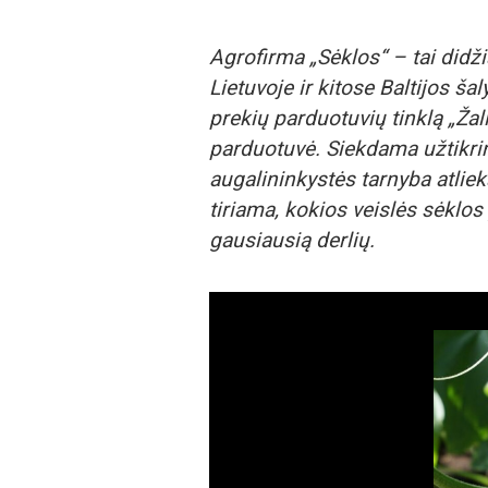
Agrofirma „Sėklos“ – tai didžia
Lietuvoje ir kitose Baltijos š
prekių parduotuvių tinklą „Žali
parduotuvė. Siekdama užtikrin
augalininkystės tarnyba atlieka
tiriama, kokios veislės sėklos
gausiausią derlių.